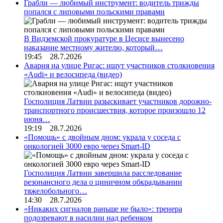
Грабли — любимый инструмент: водитель трижды
попался с липовыми польскими правами
В Видземской прокуратуре в Цесисе вынесено
наказание местному жителю, который…
19:45 28.7.2026
Авария на улице Ригас: ищут участников столкновения
«Audi» и велосипеда (видео)
Госполиция Латвии разыскивает участников дорожно-
транспортного происшествия, которое произошло 12
июня…
19:19 28.7.2026
«Помощь» с двойным дном: украла у соседа с
онкологией 3000 евро через Smart-ID
Госполиция Латвии завершила расследование
резонансного дела о циничном обкрадывании
тяжелобольного…
14:30 28.7.2026
«Никаких сигналов раньше не было»: тренера
подозревают в насилии над ребенком