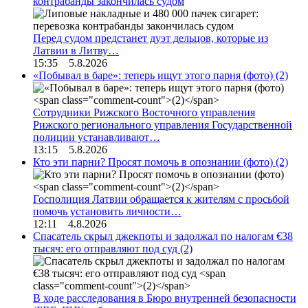
контрабанды закончилась судом
Перед судом предстанет дуэт дельцов, которые из
Латвии в Литву…
15:35 5.8.2026
«Побывал в баре»: теперь ищут этого парня (фото)
(2)
Сотрудники Рижского Восточного управления
Рижского регионального управления Государственной
полиции устанавливают…
13:15 5.8.2026
Кто эти парни? Просят помочь в опознании (фото)
(2)
Госполиция Латвии обращается к жителям с просьбой
помочь установить личности…
12:11 4.8.2026
Спасатель скрыл джекпоты и задолжал по налогам €38
тысяч: его отправляют под суд
(2)
В ходе расследования в Бюро внутренней безопасности