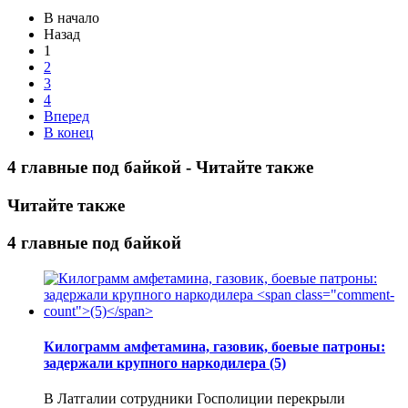
В начало
Назад
1
2
3
4
Вперед
В конец
4 главные под байкой - Читайте также
Читайте также
4 главные под байкой
Килограмм амфетамина, газовик, боевые патроны:
задержали крупного наркодилера
(5)
В Латгалии сотрудники Госполиции перекрыли