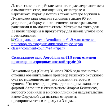
Латгальские полицейские закончили расследование дела
о вымогательстве, похищениях, огнестреле и
наркотиках. Вкратце история такая: четверо мужчин в
Лудзенском крае решили вспомнить лихие 90-е и
устроили разборку с похищениями, огнестрельными
ранениями и вымогательством. Материалы этого дела
31 июля переданы в прокуратуру для начала уголовного
преследования.
Скандальное дело Aerodium на €1,9 млн: отменен
приговор по аэродинамической трубе
(4)
Верховный суд (Сенат) 31 июля 2026 года полностью
отменил обвинительный приговор Рижского окружного
суда по мошенничеству при создании ветрового
туннеля. Что очевидно: речь идет о старом скандале с
фирмой Aerodium и бизнесменом Иваром Бейтансом,
которого обвиняли в многомиллионном надувательстве.
Ранее Окружной суд пытался отправить
предпринимателя в тюрьму на 3 года…