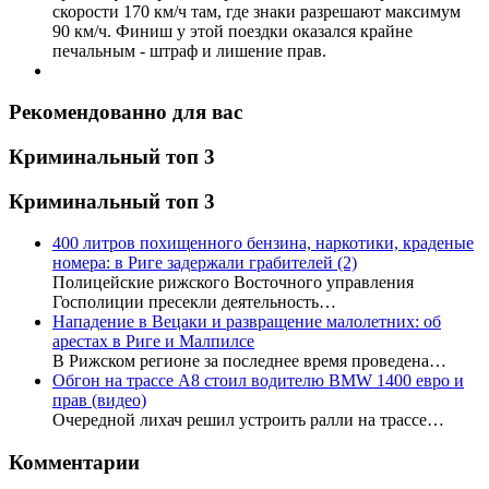
скорости 170 км/ч там, где знаки разрешают максимум
90 км/ч. Финиш у этой поездки оказался крайне
печальным - штраф и лишение прав.
Рекомендованно для вас
Криминальный топ 3
Криминальный топ 3
400 литров похищенного бензина, наркотики, краденые
номера: в Риге задержали грабителей
(2)
Полицейские рижского Восточного управления
Госполиции пресекли деятельность…
Нападение в Вецаки и развращение малолетних: об
арестах в Риге и Малпилсе
В Рижском регионе за последнее время проведена…
Обгон на трассе А8 стоил водителю BMW 1400 евро и
прав (видео)
Очередной лихач решил устроить ралли на трассе…
Комментарии