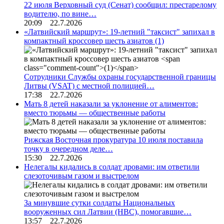
22 июля Верховный суд (Сенат) сообщил: престарелому
водителю, по вине…
20:09 22.7.2026
«Латвийский маршрут»: 19-летний "таксист" запихал в
компактный кроссовер шесть азиатов
(1)
Сотрудники Службы охраны государственной границы
Литвы (VSAT) с местной полицией…
17:38 22.7.2026
Мать 8 детей наказали за уклонение от алиментов:
вместо тюрьмы — общественные работы
Рижская Восточная прокуратура 10 июля поставила
точку в очередном деле…
15:30 22.7.2026
Нелегалы кидались в солдат дровами: им ответили
слезоточивым газом и выстрелом
За минувшие сутки солдаты Национальных
вооруженных сил Латвии (НВС), помогавшие…
13:57 22.7.2026