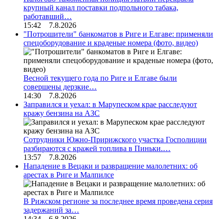
крупный канал поставки подпольного табака,
работавший…
15:42 7.8.2026
"Потрошители" банкоматов в Риге и Елгаве: применяли
спецоборудование и краденые номера (фото, видео)
Весной текущего года по Риге и Елгаве были
совершены дерзкие…
14:30 7.8.2026
Заправился и уехал: в Марупеском крае расследуют
кражу бензина на АЗС
Сотрудники Южно-Пририжского участка Госполиции
разбираются с кражей топлива в Пиньки.…
13:57 7.8.2026
Нападение в Вецаки и развращение малолетних: об
арестах в Риге и Малпилсе
В Рижском регионе за последнее время проведена серия
задержаний за…
14:34 6.8.2026