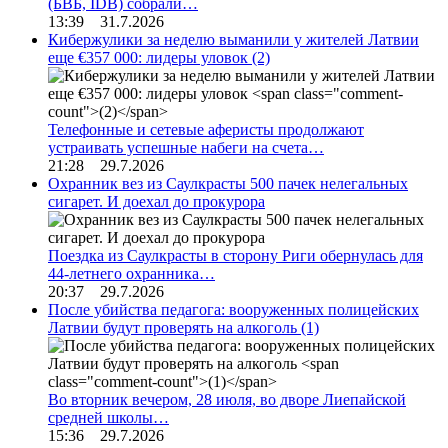
(БВБ, IDB) собрали…
13:39 31.7.2026
Кибержулики за неделю выманили у жителей Латвии
еще €357 000: лидеры уловок
(2)
Телефонные и сетевые аферисты продолжают
устраивать успешные набеги на счета…
21:28 29.7.2026
Охранник вез из Саулкрасты 500 пачек нелегальных
сигарет. И доехал до прокурора
Поездка из Саулкрасты в сторону Риги обернулась для
44-летнего охранника…
20:37 29.7.2026
После убийства педагога: вооруженных полицейских
Латвии будут проверять на алкоголь
(1)
Во вторник вечером, 28 июля, во дворе Лиепайской
средней школы…
15:36 29.7.2026