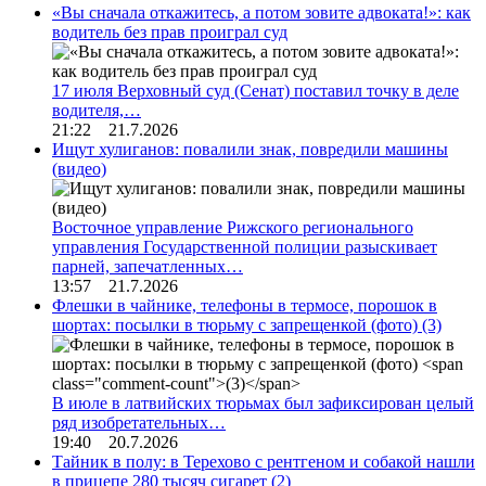
«Вы сначала откажитесь, а потом зовите адвоката!»: как
водитель без прав проиграл суд
17 июля Верховный суд (Сенат) поставил точку в деле
водителя,…
21:22 21.7.2026
Ищут хулиганов: повалили знак, повредили машины
(видео)
Восточное управление Рижского регионального
управления Государственной полиции разыскивает
парней, запечатленных…
13:57 21.7.2026
Флешки в чайнике, телефоны в термосе, порошок в
шортах: посылки в тюрьму с запрещенкой (фото)
(3)
В июле в латвийских тюрьмах был зафиксирован целый
ряд изобретательных…
19:40 20.7.2026
Тайник в полу: в Терехово с рентгеном и собакой нашли
в прицепе 280 тысяч сигарет
(2)