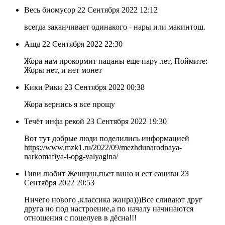
Весь биомусор
22 Сентября 2022 12:12
всегда заканчивает одинакого - нары или макинтош.
Ашд
22 Сентября 2022 22:30
Жора нам прокормит пацаны еще пару лет, Поймите:
Жоры нет, и нет монет
Кики Рики
23 Сентября 2022 00:38
Жора вернись я все прощу
Течёт инфа рекой
23 Сентября 2022 19:30
Вот тут добрые люди поделились информацией
https://www.mzk1.ru/2022/09/mezhdunarodnaya-
narkomafiya-i-opg-valyagina/
Гиви любит Женщин,пьет вино и ест сациви
23
Сентября 2022 20:53
Ничего нового ,классика жанра)))Все сливают друг
друга но под настроение,а по началу начинаются
отношения с поцелуев в дёсна!!!