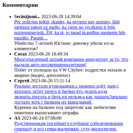
Комментарии
Secinājumi...
2023-06-28 14:39:04
Pēc policijas teiktā, skaidrs, ka neviens nav atzinies, šādi
mēģinot paķert uz muļķi, ka viens no vecākiem ir bijis
noziegumavietā. Žēl, ka tā, jo tagad ticamības moments būs
mazāks. Parasti…
Убийство 7-летней Юстине: девочку убили из-за
алиментов?
Corax
2023-06-26 18:49:34
Многотысячный штраф компании-арендатору за то, что
выдали авто несовершеннолетним!
Побег от полиции на VW Citybee: подростки попали в
аварию (видео, дополнено)
Сергей
2023-06-26 15:11:14
Реально достали курильщики.с нижних идёт дым,с
верхних летит пепел и бычки.что делать,куда
звонить.трогать и бить их нельзя,а как дышать?реально
достало хоть с балкона их выкидывай.
Курение на балконе под запретом: как любителям
никотина выписывают штрафы
AS
2023-06-24 07:08:00
Родственникам погибшего-глубокие соболезнования,
генералу и его семье-выдержки, суду-милосердия.