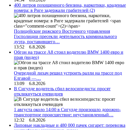
400 литров похищенного бензина, наркотики, краденые
номера: в Риге задержали грабителей
(2)
Полицейские рижского Восточного управления
Госполиции пресекли деятельность криминального
дуэта, поставившего…
13:52 6.8.2026
Обгон на трассе А8 стоил водителю BMW 1400 евро и
прав (видео)
Очередной лихач решил устроить ралли на трассе под
Елгавой —…
13:09 6.8.2026
В Сигулде водитель сбил велосипедиста: просят
откликнуться очевидцев
1 августа около 14:00 в Сигулде произошло дорожно-
транспортное происшествие: неустановленный…
12:32 6.8.2026
Липовые накладные и 480 000 пачек сигарет: перевозка