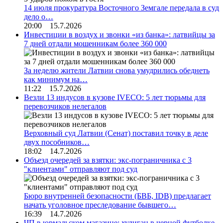
14 июля прокуратура Восточного Земгале передала в суд
дело о…
20:00 15.7.2026
Инвестиции в воздух и звонки «из банка»: латвийцы за
7 дней отдали мошенникам более 360 000
За неделю жители Латвии снова умудрились обеднеть
как минимум на…
11:22 15.7.2026
Везли 13 индусов в кузове IVECO: 5 лет тюрьмы для
перевозчиков нелегалов
Верховный суд Латвии (Сенат) поставил точку в деле
двух пособников…
18:02 14.7.2026
Объезд очередей за взятки: экс-пограничника с 3
"клиентами" отправляют под суд
Бюро внутренней безопасности (БВБ, IDB) предлагает
начать уголовное преследование бывшего…
16:39 14.7.2026
ЧП в юрмальском магазине: хулиган в черной футболке