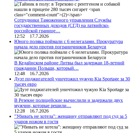
Сотрудники Таможенного управления Службы
государственных доходов (СГД) на латвийско-
российской границе…
12:52 17.7.2026
Юного поляка поймали с 6 нелегалами. Прокуратура
начала дело против пограничников Беларуси
В Кедайнском районе Литвы был задержан 18-летний
гражданин Польши, который…
12:48 16.7.2026
Дуэт поджигателей уничтожил чужую Kia Sportage за 30
тысяч евро
В Резекне полицейские вычислили и задержали двух
мужчин, которые решили…
12:28 16.7.2026
"Убивать не хотела": женщину отправляют под суд за 5
ударов ножом в гостя