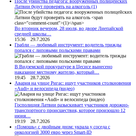
После убийства педагога: вооруженных полицейских
Латвии будут проверять на алкоголь
(1)
Во вторник вечером, 28 июля, во дворе Лиепайской
средней школы…
15:36 29.7.2026
Грабли — любимый инструмент: водитель трижды
попался с липовыми польскими правами
В Видземской прокуратуре в Цесисе вынесено
наказание местному жителю, который…
19:45 28.7.2026
Авария на улице Ригас: ищут участников столкновения
«Audi» и велосипеда (видео)
Госполиция Латвии разыскивает участников дорожно-
транспортного происшествия, которое произошло 12
июня…
19:19 28.7.2026
«Помощь» с двойным дном: украла у соседа с
онкологией 3000 евро через Smart-ID