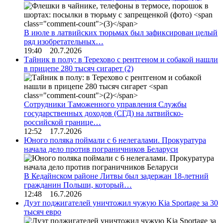
В июле в латвийских тюрьмах был зафиксирован целый
ряд изобретательных…
19:40 20.7.2026
Тайник в полу: в Терехово с рентгеном и собакой нашли
в прицепе 280 тысяч сигарет
(2)
Сотрудники Таможенного управления Службы
государственных доходов (СГД) на латвийско-
российской границе…
12:52 17.7.2026
Юного поляка поймали с 6 нелегалами. Прокуратура
начала дело против пограничников Беларуси
В Кедайнском районе Литвы был задержан 18-летний
гражданин Польши, который…
12:48 16.7.2026
Дуэт поджигателей уничтожил чужую Kia Sportage за 30
тысяч евро