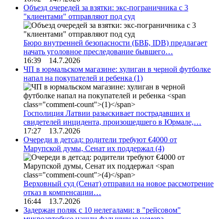
Объезд очередей за взятки: экс-пограничника с 3
"клиентами" отправляют под суд
Бюро внутренней безопасности (БВБ, IDB) предлагает
начать уголовное преследование бывшего…
16:39 14.7.2026
ЧП в юрмальском магазине: хулиган в черной футболке
напал на покупателей и ребенка
(1)
Госполиция Латвии разыскивает пострадавших и
свидетелей инцидента, произошедшего в Юрмале,…
17:27 13.7.2026
Очереди в детсад: родители требуют €4000 от
Марупской думы, Сенат их поддержал
(4)
Верховный суд (Сенат) отправил на новое рассмотрение
отказ в компенсации…
16:44 13.7.2026
Задержан поляк с 10 нелегалами: в "рейсовом"
микроавтобусе нашли фальшивые номера