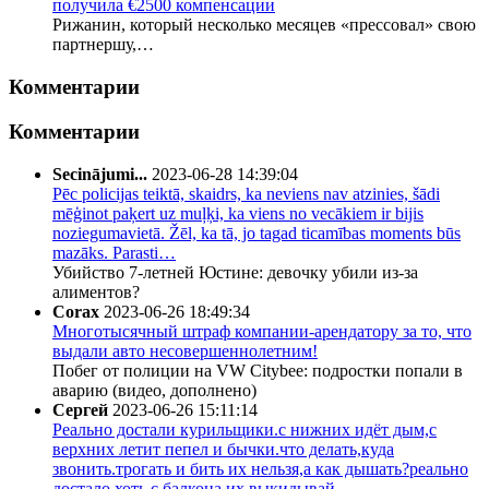
получила €2500 компенсации
Рижанин, который несколько месяцев «прессовал» свою
партнершу,…
Комментарии
Комментарии
Secinājumi...
2023-06-28 14:39:04
Pēc policijas teiktā, skaidrs, ka neviens nav atzinies, šādi
mēģinot paķert uz muļķi, ka viens no vecākiem ir bijis
noziegumavietā. Žēl, ka tā, jo tagad ticamības moments būs
mazāks. Parasti…
Убийство 7-летней Юстине: девочку убили из-за
алиментов?
Corax
2023-06-26 18:49:34
Многотысячный штраф компании-арендатору за то, что
выдали авто несовершеннолетним!
Побег от полиции на VW Citybee: подростки попали в
аварию (видео, дополнено)
Сергей
2023-06-26 15:11:14
Реально достали курильщики.с нижних идёт дым,с
верхних летит пепел и бычки.что делать,куда
звонить.трогать и бить их нельзя,а как дышать?реально
достало хоть с балкона их выкидывай.