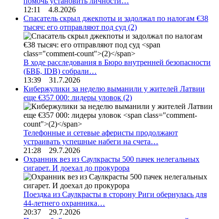
помочь установить личности…
12:11 4.8.2026
Спасатель скрыл джекпоты и задолжал по налогам €38
тысяч: его отправляют под суд
(2)
В ходе расследования в Бюро внутренней безопасности
(БВБ, IDB) собрали…
13:39 31.7.2026
Кибержулики за неделю выманили у жителей Латвии
еще €357 000: лидеры уловок
(2)
Телефонные и сетевые аферисты продолжают
устраивать успешные набеги на счета…
21:28 29.7.2026
Охранник вез из Саулкрасты 500 пачек нелегальных
сигарет. И доехал до прокурора
Поездка из Саулкрасты в сторону Риги обернулась для
44-летнего охранника…
20:37 29.7.2026