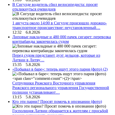
В Сигулде водитель сбил велосипедиста: просят
откликнуться очевидцев
1 августа около 14:00 в Сигулде произошло дорожно-
транспортное происшествие: неустановленный…
12:32 6.8.2026
Липовые накладные и 480 000 пачек сигарет: перевозка
контрабанды закончилась судом
Перед судом предстанет дуэт дельцов, которые из
Латвии в Литву…
15:35 5.8.2026
«Побывал в баре»: теперь ищут этого парня (фото)
(2)
Сотрудники Рижского Восточного управления
Рижского регионального управления Государственной
полиции устанавливают…
13:15 5.8.2026
Кто эти парни? Просят помочь в опознании (фото)
Госполиция Латвии обращается к жителям с просьбой