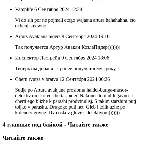
Vamplife
6 Сентября 2024 12:34
Vi do sih por ne pojmali etogo wajtana artura hahahahha, eto
ochenj smewno.
Arturs Avakjans piders
8 Сентября 2024 19:10
Так получается Артур Авакян КозлаПидер))))))))
Инспектор Лестрейд
9 Сентября 2024 18:06
Теперь им добавят к ранее полученному сроку ?
Cherti rvutsa v bratvu
12 Сентября 2024 00:26
Sudja po Artura avakjana proslomu haldei-bariga-musor-
detektiv on skoree cherta-,pider. Nakonec to utuhli gavno. I
cherti ego blizhe k parashi prodvinulisj. S takim starshim putj
toljko v parashu. Drugogo puti net. Gleb i tolik uzhe po
koleno v govne. Dva osla v glove s detektivom)))))))
4 главные под байкой - Читайте также
Читайте также