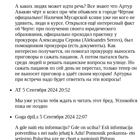
А каких людях может идти речь? Все знают что Артур
Авакян чёрт и козел при чём объявлен в городе Чёртам
официально! Наличия Мусарской ксиви уже ни кого не
удивить, люди в курсе. Открылся ещё интересный факт
об Черте: при получении своего юридического
образования, официально проходил практику у
прокурора Александра Серова (Aleksandrs Serovs), был
помощником прокурора (есть документы). Как
интересно получается, он помогал прокурору выносить
приговоры и сажать пацанов. А потом пытался быть
среди людей и решать пацанские вопросы на улице. Но
сажать пацанов по сей день не перестал, только тепер он
не выносит приговор а здаёт своим мусорам! Артурка
при встречи надо будет ответить на эти вопросы!
AT
5 Сентября 2024 20:52
Мы уже устали тебя ждать и читать этот бред. Успокойся
пока не поздно
Goga dpiLs
5 Сентября 2024 22:07
A gde naiti etu informaciju? Gde on ucilsa? Esli informacija
potverditsa s nei nado jehatj k Adu! Pomosnik prokurora- eto
serjozno Polucitsa uze ne chort a nastojasij Pidoras