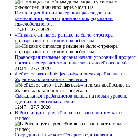
Госполиция Латвии завершила расследование
резонансного дела о циничном обкрадывании
тяжелобольного…
14:30 28.7.2026
«Никаких сигналов раньше не было»: тренера
подозревают в насилии над ребенком
Правоохранительные органы начали уголовный процесс
против тренера детско-юношеского хоккейного клуба…
21:34 27.7.2026
Фейковое авто «Latvijas pasts» и лихая драйверша из
Украины: остановили 21 нелегала
Смекалка контрабандистов вышла на новый уровень:
один из перевозчиков решил…
12:47 27.7.2026
В Риге ищут парня, сбившего вазон в летнем кафе
(видео)
Сотрудники Рижского Северного управления