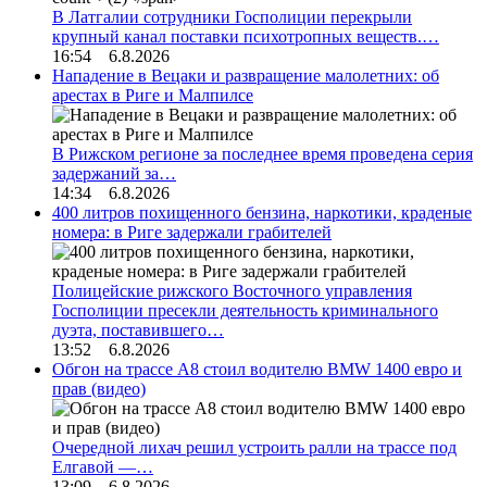
В Латгалии сотрудники Госполиции перекрыли
крупный канал поставки психотропных веществ.…
16:54 6.8.2026
Нападение в Вецаки и развращение малолетних: об
арестах в Риге и Малпилсе
В Рижском регионе за последнее время проведена серия
задержаний за…
14:34 6.8.2026
400 литров похищенного бензина, наркотики, краденые
номера: в Риге задержали грабителей
Полицейские рижского Восточного управления
Госполиции пресекли деятельность криминального
дуэта, поставившего…
13:52 6.8.2026
Обгон на трассе А8 стоил водителю BMW 1400 евро и
прав (видео)
Очередной лихач решил устроить ралли на трассе под
Елгавой —…
13:09 6.8.2026