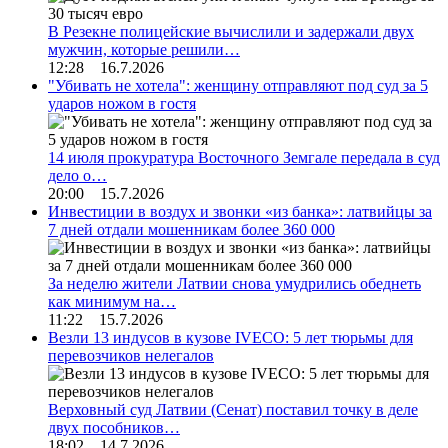
В Резекне полицейские вычислили и задержали двух
мужчин, которые решили…
12:28 16.7.2026
"Убивать не хотела": женщину отправляют под суд за 5
ударов ножом в гостя
14 июля прокуратура Восточного Земгале передала в суд
дело о…
20:00 15.7.2026
Инвестиции в воздух и звонки «из банка»: латвийцы за
7 дней отдали мошенникам более 360 000
За неделю жители Латвии снова умудрились обеднеть
как минимум на…
11:22 15.7.2026
Везли 13 индусов в кузове IVECO: 5 лет тюрьмы для
перевозчиков нелегалов
Верховный суд Латвии (Сенат) поставил точку в деле
двух пособников…
18:02 14.7.2026