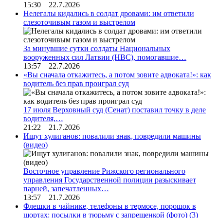
15:30 22.7.2026
Нелегалы кидались в солдат дровами: им ответили
слезоточивым газом и выстрелом
За минувшие сутки солдаты Национальных
вооруженных сил Латвии (НВС), помогавшие…
13:57 22.7.2026
«Вы сначала откажитесь, а потом зовите адвоката!»: как
водитель без прав проиграл суд
17 июля Верховный суд (Сенат) поставил точку в деле
водителя,…
21:22 21.7.2026
Ищут хулиганов: повалили знак, повредили машины
(видео)
Восточное управление Рижского регионального
управления Государственной полиции разыскивает
парней, запечатленных…
13:57 21.7.2026
Флешки в чайнике, телефоны в термосе, порошок в
шортах: посылки в тюрьму с запрещенкой (фото)
(3)