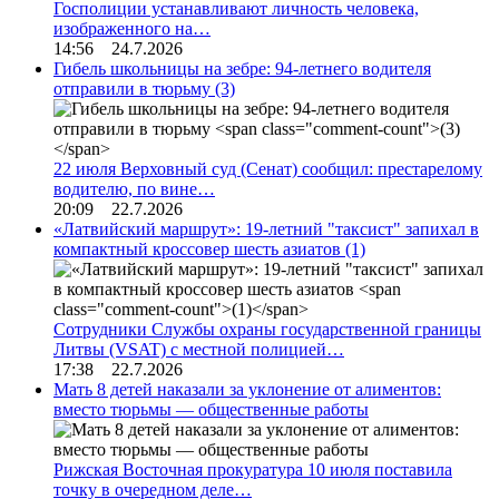
Госполиции устанавливают личность человека,
изображенного на…
14:56 24.7.2026
Гибель школьницы на зебре: 94-летнего водителя
отправили в тюрьму
(3)
22 июля Верховный суд (Сенат) сообщил: престарелому
водителю, по вине…
20:09 22.7.2026
«Латвийский маршрут»: 19-летний "таксист" запихал в
компактный кроссовер шесть азиатов
(1)
Сотрудники Службы охраны государственной границы
Литвы (VSAT) с местной полицией…
17:38 22.7.2026
Мать 8 детей наказали за уклонение от алиментов:
вместо тюрьмы — общественные работы
Рижская Восточная прокуратура 10 июля поставила
точку в очередном деле…