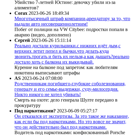
Убийство 7-летней Юстине: девочку убили из-за
алиментов?
Corax
2023-06-26 18:49:34
Многотысячный штраф компании-арендатору за то, что
выдали авто несовершеннолетним!
Побег от полиции на VW Citybee: подростки попали в
аварию (видео, дополнено)
Сергей
2023-06-26 15:11:14
Реально достали курильщики.с нижних идёт дым,с
верхних летит пепел и бычки.что делать,куда
звонить.трогать и бить их нельзя,а как дышать?реально
достало хоть с балкона их выкидывай.
Курение на балконе под запретом: как любителям
никотина выписывают штрафы
AS
2023-06-24 07:08:00
Родственникам погибшего-глубокие соболезнования,
генералу и его семье-выдержки, суду-милосердия.
Никто никого не хотел убивать!
Смерть на охоте: дело генерала Шулте передано в
прокуратуру
Под наркотиками?
2023-06-09 05:27:17
Он отказался от экспертизы. За это такое же наказание,
как если бы под наркотиками. Но это вовсе не значит,
что он действительно был под наркотиками.
Водитель под наркотиками: конфискованный Porsche