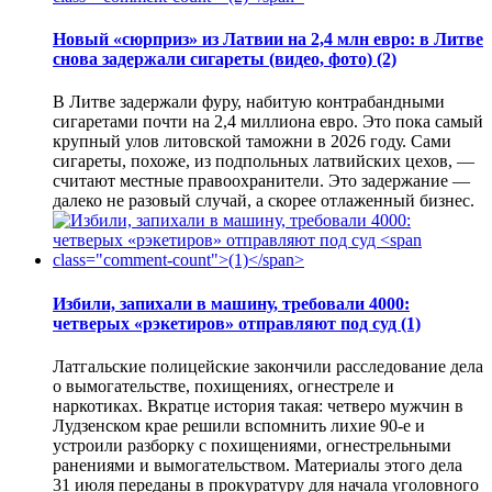
Новый «сюрприз» из Латвии на 2,4 млн евро: в Литве
снова задержали сигареты (видео, фото)
(2)
В Литве задержали фуру, набитую контрабандными
сигаретами почти на 2,4 миллиона евро. Это пока самый
крупный улов литовской таможни в 2026 году. Сами
сигареты, похоже, из подпольных латвийских цехов, —
считают местные правоохранители. Это задержание —
далеко не разовый случай, а скорее отлаженный бизнес.
Избили, запихали в машину, требовали 4000:
четверых «рэкетиров» отправляют под суд
(1)
Латгальские полицейские закончили расследование дела
о вымогательстве, похищениях, огнестреле и
наркотиках. Вкратце история такая: четверо мужчин в
Лудзенском крае решили вспомнить лихие 90-е и
устроили разборку с похищениями, огнестрельными
ранениями и вымогательством. Материалы этого дела
31 июля переданы в прокуратуру для начала уголовного