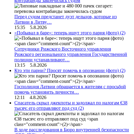
контрабанды закончилась судом
Перед судом предстанет дуэт дельцов, которые из
Латвии в Литву…
15:35 5.8.2026
«Побывал в баре»: теперь ищут этого парня (фото)
(2)
Сотрудники Рижского Восточного управления
Рижского регионального управления Государственной
полиции устанавливают…
13:15 5.8.2026
Кто эти парни? Просят помочь в опознании (фото)
(2)
Госполиция Латвии обращается к жителям с просьбой
помочь установить личности…
12:11 4.8.2026
Спасатель скрыл джекпоты и задолжал по налогам €38
тысяч: его отправляют под суд
(2)
В ходе расследования в Бюро внутренней безопасности