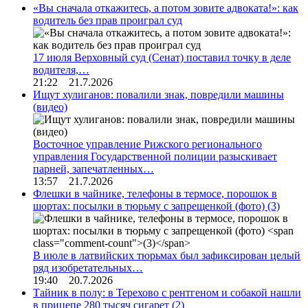
«Вы сначала откажитесь, а потом зовите адвоката!»: как
водитель без прав проиграл суд
17 июля Верховный суд (Сенат) поставил точку в деле
водителя,…
21:22 21.7.2026
Ищут хулиганов: повалили знак, повредили машины
(видео)
Восточное управление Рижского регионального
управления Государственной полиции разыскивает
парней, запечатленных…
13:57 21.7.2026
Флешки в чайнике, телефоны в термосе, порошок в
шортах: посылки в тюрьму с запрещенкой (фото)
(3)
В июле в латвийских тюрьмах был зафиксирован целый
ряд изобретательных…
19:40 20.7.2026
Тайник в полу: в Терехово с рентгеном и собакой нашли
в прицепе 280 тысяч сигарет
(2)