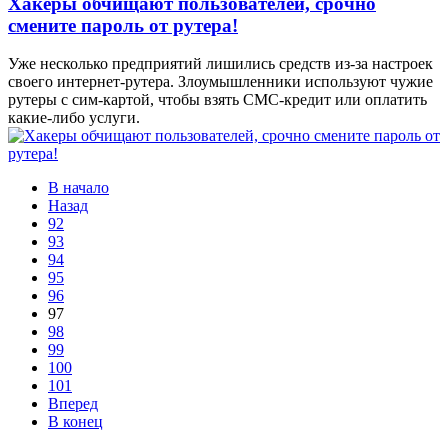
Хакеры обчищают пользователей, срочно
смените пароль от рутера!
Уже несколько предприятий лишились средств из-за настроек
своего интернет-рутера. Злоумышленники используют чужие
рутеры с сим-картой, чтобы взять СМС-кредит или оплатить
какие-либо услуги.
В начало
Назад
92
93
94
95
96
97
98
99
100
101
Вперед
В конец