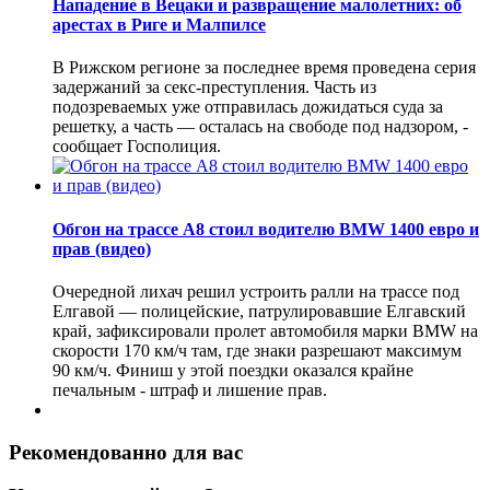
Нападение в Вецаки и развращение малолетних: об
арестах в Риге и Малпилсе
В Рижском регионе за последнее время проведена серия
задержаний за секс-преступления. Часть из
подозреваемых уже отправилась дожидаться суда за
решетку, а часть — осталась на свободе под надзором, -
сообщает Госполиция.
Обгон на трассе А8 стоил водителю BMW 1400 евро и
прав (видео)
Очередной лихач решил устроить ралли на трассе под
Елгавой — полицейские, патрулировавшие Елгавский
край, зафиксировали пролет автомобиля марки BMW на
скорости 170 км/ч там, где знаки разрешают максимум
90 км/ч. Финиш у этой поездки оказался крайне
печальным - штраф и лишение прав.
Рекомендованно для вас