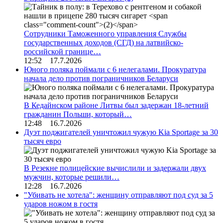
Сотрудники Таможенного управления Службы
государственных доходов (СГД) на латвийско-
российской границе…
12:52 17.7.2026
Юного поляка поймали с 6 нелегалами. Прокуратура
начала дело против пограничников Беларуси
В Кедайнском районе Литвы был задержан 18-летний
гражданин Польши, который…
12:48 16.7.2026
Дуэт поджигателей уничтожил чужую Kia Sportage за 30
тысяч евро
В Резекне полицейские вычислили и задержали двух
мужчин, которые решили…
12:28 16.7.2026
"Убивать не хотела": женщину отправляют под суд за 5
ударов ножом в гостя