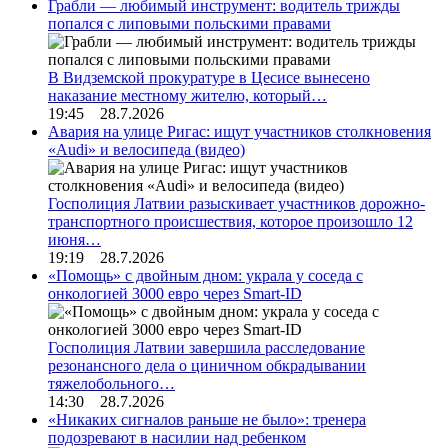
Грабли — любимый инструмент: водитель трижды
попался с липовыми польскими правами
В Видземской прокуратуре в Цесисе вынесено
наказание местному жителю, который…
19:45 28.7.2026
Авария на улице Ригас: ищут участников столкновения
«Audi» и велосипеда (видео)
Госполиция Латвии разыскивает участников дорожно-
транспортного происшествия, которое произошло 12
июня…
19:19 28.7.2026
«Помощь» с двойным дном: украла у соседа с
онкологией 3000 евро через Smart-ID
Госполиция Латвии завершила расследование
резонансного дела о циничном обкрадывании
тяжелобольного…
14:30 28.7.2026
«Никаких сигналов раньше не было»: тренера
подозревают в насилии над ребенком