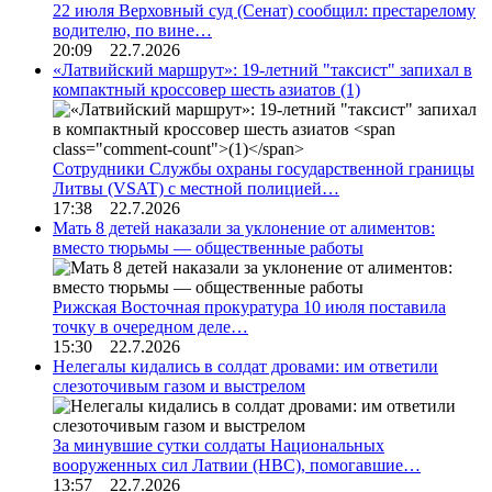
22 июля Верховный суд (Сенат) сообщил: престарелому
водителю, по вине…
20:09 22.7.2026
«Латвийский маршрут»: 19-летний "таксист" запихал в
компактный кроссовер шесть азиатов
(1)
Сотрудники Службы охраны государственной границы
Литвы (VSAT) с местной полицией…
17:38 22.7.2026
Мать 8 детей наказали за уклонение от алиментов:
вместо тюрьмы — общественные работы
Рижская Восточная прокуратура 10 июля поставила
точку в очередном деле…
15:30 22.7.2026
Нелегалы кидались в солдат дровами: им ответили
слезоточивым газом и выстрелом
За минувшие сутки солдаты Национальных
вооруженных сил Латвии (НВС), помогавшие…
13:57 22.7.2026