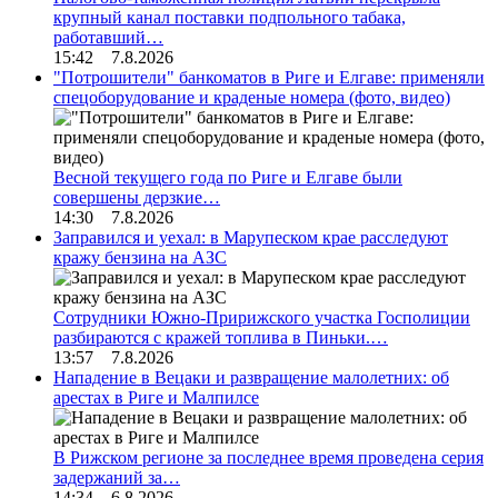
крупный канал поставки подпольного табака,
работавший…
15:42 7.8.2026
"Потрошители" банкоматов в Риге и Елгаве: применяли
спецоборудование и краденые номера (фото, видео)
Весной текущего года по Риге и Елгаве были
совершены дерзкие…
14:30 7.8.2026
Заправился и уехал: в Марупеском крае расследуют
кражу бензина на АЗС
Сотрудники Южно-Пририжского участка Госполиции
разбираются с кражей топлива в Пиньки.…
13:57 7.8.2026
Нападение в Вецаки и развращение малолетних: об
арестах в Риге и Малпилсе
В Рижском регионе за последнее время проведена серия
задержаний за…
14:34 6.8.2026