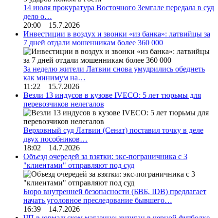
14 июля прокуратура Восточного Земгале передала в суд
дело о…
20:00 15.7.2026
Инвестиции в воздух и звонки «из банка»: латвийцы за
7 дней отдали мошенникам более 360 000
За неделю жители Латвии снова умудрились обеднеть
как минимум на…
11:22 15.7.2026
Везли 13 индусов в кузове IVECO: 5 лет тюрьмы для
перевозчиков нелегалов
Верховный суд Латвии (Сенат) поставил точку в деле
двух пособников…
18:02 14.7.2026
Объезд очередей за взятки: экс-пограничника с 3
"клиентами" отправляют под суд
Бюро внутренней безопасности (БВБ, IDB) предлагает
начать уголовное преследование бывшего…
16:39 14.7.2026
ЧП в юрмальском магазине: хулиган в черной футболке