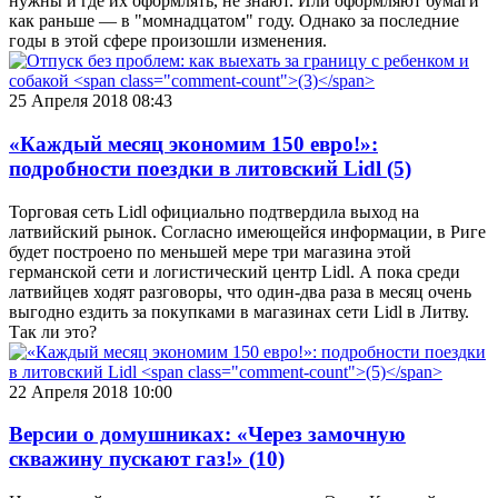
нужны и где их оформлять, не знают. Или оформляют бумаги
как раньше — в "момнадцатом" году. Однако за последние
годы в этой сфере произошли изменения.
25 Апреля 2018 08:43
«Каждый месяц экономим 150 евро!»:
подробности поездки в литовский Lidl
(5)
Торговая сеть Lidl официально подтвердила выход на
латвийский рынок. Согласно имеющейся информации, в Риге
будет построено по меньшей мере три магазина этой
германской сети и логистический центр Lidl. А пока среди
латвийцев ходят разговоры, что один-два раза в месяц очень
выгодно ездить за покупками в магазинах сети Lidl в Литву.
Так ли это?
22 Апреля 2018 10:00
Версии о домушниках: «Через замочную
скважину пускают газ!»
(10)