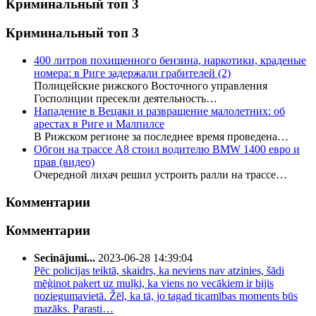
Криминальный топ 3
Криминальный топ 3
400 литров похищенного бензина, наркотики, краденые
номера: в Риге задержали грабителей
(2)
Полицейские рижского Восточного управления
Госполиции пресекли деятельность…
Нападение в Вецаки и развращение малолетних: об
арестах в Риге и Малпилсе
В Рижском регионе за последнее время проведена…
Обгон на трассе А8 стоил водителю BMW 1400 евро и
прав (видео)
Очередной лихач решил устроить ралли на трассе…
Комментарии
Комментарии
Secinājumi...
2023-06-28 14:39:04
Pēc policijas teiktā, skaidrs, ka neviens nav atzinies, šādi
mēģinot paķert uz muļķi, ka viens no vecākiem ir bijis
noziegumavietā. Žēl, ka tā, jo tagad ticamības moments būs
mazāks. Parasti…