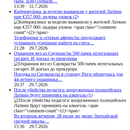
(БВБ, IDB) собрали…
13:39 31.7.2026
Кибержулики за неделю выманили у жителей Латвии
еще €357 000: лидеры уловок
(2)
Телефонные и сетевые аферисты продолжают
устраивать успешные набеги на счета…
21:28 29.7.2026
Охранник вез из Саулкрасты 500 пачек нелегальных
сигарет. И доехал до прокурора
Поездка из Саулкрасты в сторону Риги обернулась для
44-летнего охранника…
20:37 29.7.2026
После убийства педагога: вооруженных полицейских
Латвии будут проверять на алкоголь
(1)
Во вторник вечером, 28 июля, во дворе Лиепайской
средней школы…
15:36 29.7.2026