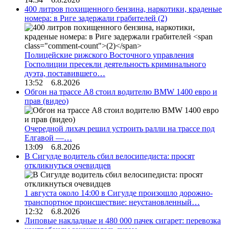
400 литров похищенного бензина, наркотики, краденые
номера: в Риге задержали грабителей
(2)
Полицейские рижского Восточного управления
Госполиции пресекли деятельность криминального
дуэта, поставившего…
13:52 6.8.2026
Обгон на трассе А8 стоил водителю BMW 1400 евро и
прав (видео)
Очередной лихач решил устроить ралли на трассе под
Елгавой —…
13:09 6.8.2026
В Сигулде водитель сбил велосипедиста: просят
откликнуться очевидцев
1 августа около 14:00 в Сигулде произошло дорожно-
транспортное происшествие: неустановленный…
12:32 6.8.2026
Липовые накладные и 480 000 пачек сигарет: перевозка