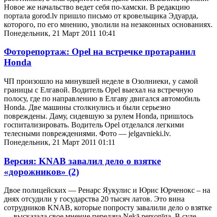
Новое же начальство ведет себя по-хамски. В редакцию
портала gorod.lv пришло письмо от кровельщика Эдуарда,
которого, по его мнению, уволили на незаконных основаниях.
Понедельник, 21 Март 2011 10:41
Фоторепортаж: Opel на встречке протаранил
Honda
ЧП произошло на минувшей неделе в Озолниеки, у самой
границы с Елгавой. Водитель Opel выехал на встречную
полосу, где по направлению в Елгаву двигался автомобиль
Honda. Две машины столкнулись и были серьезно
повреждены. Даму, сидевшую за рулем Honda, пришлось
госпитализировать. Водитель Opel отделался легкими
телесными повреждениями. Фото — jelgavnieki.lv.
Понедельник, 21 Март 2011 01:11
Версия: KNAB завалил дело о взятке
«дорожников»
(2)
Двое полицейских — Ренарс Яукулис и Юрис Юрченокс – на
днях отсудили у государства 20 тысяч латов. Это вина
сотрудников KNAB, которые попросту завалили дело о взятке
— высказала свое мнение передача Nekā personīga. В суде