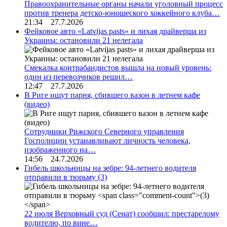
Правоохранительные органы начали уголовный процесс
против тренера детско-юношеского хоккейного клуба…
21:34 27.7.2026
Фейковое авто «Latvijas pasts» и лихая драйверша из
Украины: остановили 21 нелегала
Смекалка контрабандистов вышла на новый уровень:
один из перевозчиков решил…
12:47 27.7.2026
В Риге ищут парня, сбившего вазон в летнем кафе
(видео)
Сотрудники Рижского Северного управления
Госполиции устанавливают личность человека,
изображенного на…
14:56 24.7.2026
Гибель школьницы на зебре: 94-летнего водителя
отправили в тюрьму
(3)
22 июля Верховный суд (Сенат) сообщил: престарелому
водителю, по вине…