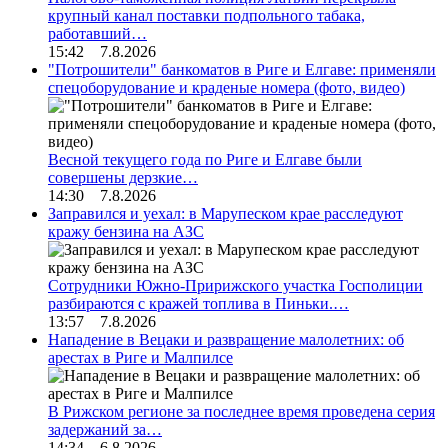
крупный канал поставки подпольного табака,
работавший…
15:42 7.8.2026
"Потрошители" банкоматов в Риге и Елгаве: применяли
спецоборудование и краденые номера (фото, видео)
Весной текущего года по Риге и Елгаве были
совершены дерзкие…
14:30 7.8.2026
Заправился и уехал: в Марупеском крае расследуют
кражу бензина на АЗС
Сотрудники Южно-Пририжского участка Госполиции
разбираются с кражей топлива в Пиньки.…
13:57 7.8.2026
Нападение в Вецаки и развращение малолетних: об
арестах в Риге и Малпилсе
В Рижском регионе за последнее время проведена серия
задержаний за…
14:34 6.8.2026