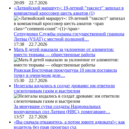
20:09 22.7.2026
«Латвийский маршрут»: 19-летний "таксист" запихал в
компактный кроссовер шесть азиатов
(1)
Сотрудники Службы охраны государственной границы
Литвы (VSAT) с местной полицией…
17:38 22.7.2026
Мать 8 детей наказали за уклонение от алиментов:
вместо тюрьмы — общественные работы
Рижская Восточная прокуратура 10 июля поставила
точку в очередном деле…
15:30 22.7.2026
Нелегалы кидались в солдат дровами: им ответили
слезоточивым газом и выстрелом
За минувшие сутки солдаты Национальных
вооруженных сил Латвии (НВС), помогавшие…
13:57 22.7.2026
«Вы сначала откажитесь, а потом зовите адвоката!»: как
водитель без прав проиграл суд