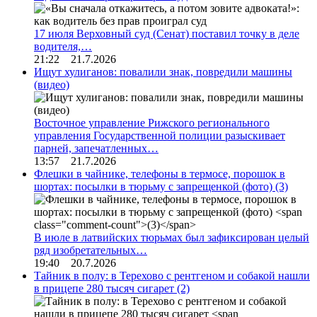
17 июля Верховный суд (Сенат) поставил точку в деле
водителя,…
21:22 21.7.2026
Ищут хулиганов: повалили знак, повредили машины
(видео)
Восточное управление Рижского регионального
управления Государственной полиции разыскивает
парней, запечатленных…
13:57 21.7.2026
Флешки в чайнике, телефоны в термосе, порошок в
шортах: посылки в тюрьму с запрещенкой (фото)
(3)
В июле в латвийских тюрьмах был зафиксирован целый
ряд изобретательных…
19:40 20.7.2026
Тайник в полу: в Терехово с рентгеном и собакой нашли
в прицепе 280 тысяч сигарет
(2)