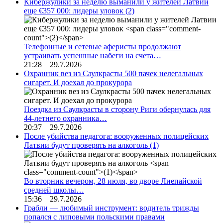
Кибержулики за неделю выманили у жителей Латвии
еще €357 000: лидеры уловок
(2)
Телефонные и сетевые аферисты продолжают
устраивать успешные набеги на счета…
21:28 29.7.2026
Охранник вез из Саулкрасты 500 пачек нелегальных
сигарет. И доехал до прокурора
Поездка из Саулкрасты в сторону Риги обернулась для
44-летнего охранника…
20:37 29.7.2026
После убийства педагога: вооруженных полицейских
Латвии будут проверять на алкоголь
(1)
Во вторник вечером, 28 июля, во дворе Лиепайской
средней школы…
15:36 29.7.2026
Грабли — любимый инструмент: водитель трижды
попался с липовыми польскими правами