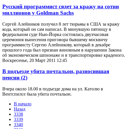
Русский программист сядет за кражу на сотни
миллионов у Goldman Sachs
Сергей Алейников получил 8 лет тюрьмы в США за кражу
кода, который он сам написал. В минувшую пятницу в
федеральном суде Нью-Йорка состоялась двухчасовая
церемония вынесения приговора бывшему москвичу
программисту Сергею Алейникову, который в декабре
прошлого года был признан виновным в нарушении Закона
об экономическом шпионаже и в транспортировке краденого.
Воскресенье, 20 Март 2011 12:45
В подъезде убита почтальон, разносившая
пенсии
(2)
Вчера около 18.00 в подъезде дома на ул. Католю в
Вентспилсе была убита почтальон.
В начало
Назад
3338
3339
3340