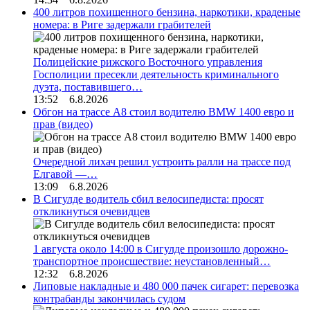
400 литров похищенного бензина, наркотики, краденые
номера: в Риге задержали грабителей
Полицейские рижского Восточного управления
Госполиции пресекли деятельность криминального
дуэта, поставившего…
13:52 6.8.2026
Обгон на трассе А8 стоил водителю BMW 1400 евро и
прав (видео)
Очередной лихач решил устроить ралли на трассе под
Елгавой —…
13:09 6.8.2026
В Сигулде водитель сбил велосипедиста: просят
откликнуться очевидцев
1 августа около 14:00 в Сигулде произошло дорожно-
транспортное происшествие: неустановленный…
12:32 6.8.2026
Липовые накладные и 480 000 пачек сигарет: перевозка
контрабанды закончилась судом