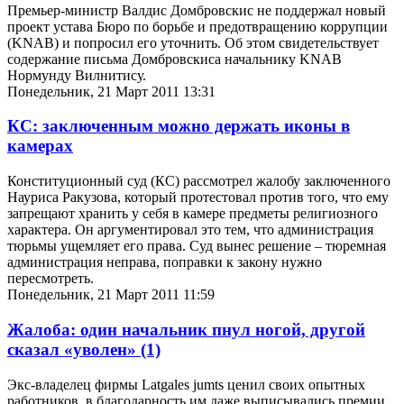
Премьер-министр Валдис Домбровскис не поддержал новый
проект устава Бюро по борьбе и предотвращению коррупции
(KNAB) и попросил его уточнить. Об этом свидетельствует
содержание письма Домбровскиса начальнику KNAB
Нормунду Вилнитису.
Понедельник, 21 Март 2011 13:31
КС: заключенным можно держать иконы в
камерах
Конституционный суд (КС) рассмотрел жалобу заключенного
Науриса Ракузова, который протестовал против того, что ему
запрещают хранить у себя в камере предметы религиозного
характера. Он аргументировал это тем, что администрация
тюрьмы ущемляет его права. Суд вынес решение – тюремная
администрация неправа, поправки к закону нужно
пересмотреть.
Понедельник, 21 Март 2011 11:59
Жалоба: один начальник пнул ногой, другой
сказал «уволен»
(1)
Экс-владелец фирмы Latgales jumts ценил своих опытных
работников, в благодарность им даже выписывались премии.