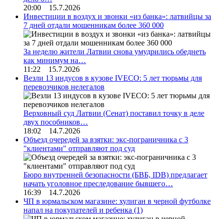
20:00 15.7.2026
Инвестиции в воздух и звонки «из банка»: латвийцы за
7 дней отдали мошенникам более 360 000
За неделю жители Латвии снова умудрились обеднеть
как минимум на…
11:22 15.7.2026
Везли 13 индусов в кузове IVECO: 5 лет тюрьмы для
перевозчиков нелегалов
Верховный суд Латвии (Сенат) поставил точку в деле
двух пособников…
18:02 14.7.2026
Объезд очередей за взятки: экс-пограничника с 3
"клиентами" отправляют под суд
Бюро внутренней безопасности (БВБ, IDB) предлагает
начать уголовное преследование бывшего…
16:39 14.7.2026
ЧП в юрмальском магазине: хулиган в черной футболке
напал на покупателей и ребенка
(1)