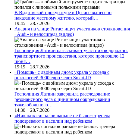
В Видземской прокуратуре в Цесисе вынесено
наказание местному жителю, который…
19:45 28.7.2026
Авария на улице Ригас: ищут участников столкновения
«Audi» и велосипеда (видео)
Госполиция Латвии разыскивает участников дорожно-
транспортного происшествия, которое произошло 12
июня…
19:19 28.7.2026
«Помощь» с двойным дном: украла у соседа с
онкологией 3000 евро через Smart-ID
Госполиция Латвии завершила расследование
резонансного дела о циничном обкрадывании
тяжелобольного…
14:30 28.7.2026
«Никаких сигналов раньше не было»: тренера
подозревают в насилии над ребенком