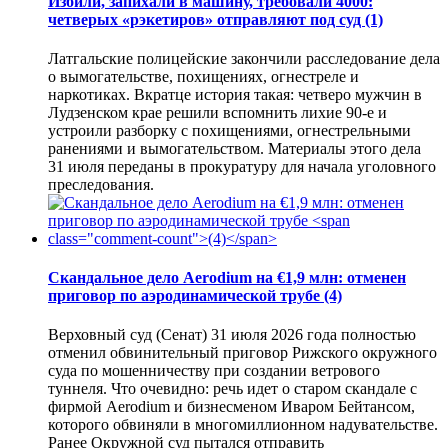
Избили, запихали в машину, требовали 4000:
четверых «рэкетиров» отправляют под суд
(1)
Латгальские полицейские закончили расследование дела
о вымогательстве, похищениях, огнестреле и
наркотиках. Вкратце история такая: четверо мужчин в
Лудзенском крае решили вспомнить лихие 90-е и
устроили разборку с похищениями, огнестрельными
ранениями и вымогательством. Материалы этого дела
31 июля переданы в прокуратуру для начала уголовного
преследования.
Скандальное дело Aerodium на €1,9 млн: отменен
приговор по аэродинамической трубе
(4)
Верховный суд (Сенат) 31 июля 2026 года полностью
отменил обвинительный приговор Рижского окружного
суда по мошенничеству при создании ветрового
туннеля. Что очевидно: речь идет о старом скандале с
фирмой Aerodium и бизнесменом Иваром Бейтансом,
которого обвиняли в многомиллионном надувательстве.
Ранее Окружной суд пытался отправить