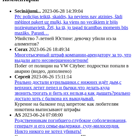
Secinājumi...
2023-06-28 14:39:04
Pēc policijas teiktā, skaidrs, ka neviens nav atzinies, šādi
mēģinot paķert uz muļķi, ka viens no vecākiem ir bijis
noziegumavietā. Žēl, ka tā, jo tagad ticamības moments būs
mazāks. Parasti…
Убийство 7-летней Юстине: девочку убили из-за
алиментов?
Corax
2023-06-26 18:49:34
Многотысячный штраф компании-арендатору за то, что
выдали авто несовершеннолетним!
Побег от полиции на VW Citybee: подростки попали в
аварию (видео, дополнено)
Сергей
2023-06-26 15:11:14
Реально достали курильщики.с нижних идёт дым,с
верхних летит пепел и бычки.что делать,куда
звонить.трогать и бить их нельзя,а как дышать?реально
достало хоть с балкона их выкидывай.
Курение на балконе под запретом: как любителям
никотина выписывают штрафы
AS
2023-06-24 07:08:00
Родственникам погибшего-глубокие соболезнования,
генералу и его семье-выдержки, суду-милосердия.
Никто никого не хотел убивать!