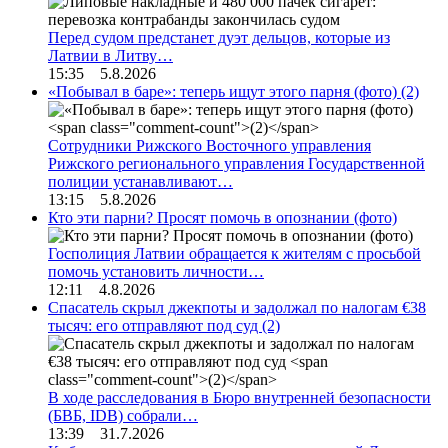
Перед судом предстанет дуэт дельцов, которые из
Латвии в Литву…
15:35 5.8.2026
«Побывал в баре»: теперь ищут этого парня (фото)
(2)
Сотрудники Рижского Восточного управления
Рижского регионального управления Государственной
полиции устанавливают…
13:15 5.8.2026
Кто эти парни? Просят помочь в опознании (фото)
Госполиция Латвии обращается к жителям с просьбой
помочь установить личности…
12:11 4.8.2026
Спасатель скрыл джекпоты и задолжал по налогам €38
тысяч: его отправляют под суд
(2)
В ходе расследования в Бюро внутренней безопасности
(БВБ, IDB) собрали…
13:39 31.7.2026