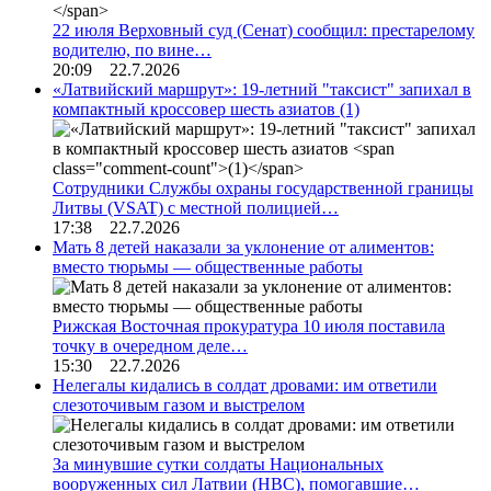
22 июля Верховный суд (Сенат) сообщил: престарелому
водителю, по вине…
20:09 22.7.2026
«Латвийский маршрут»: 19-летний "таксист" запихал в
компактный кроссовер шесть азиатов
(1)
Сотрудники Службы охраны государственной границы
Литвы (VSAT) с местной полицией…
17:38 22.7.2026
Мать 8 детей наказали за уклонение от алиментов:
вместо тюрьмы — общественные работы
Рижская Восточная прокуратура 10 июля поставила
точку в очередном деле…
15:30 22.7.2026
Нелегалы кидались в солдат дровами: им ответили
слезоточивым газом и выстрелом
За минувшие сутки солдаты Национальных
вооруженных сил Латвии (НВС), помогавшие…