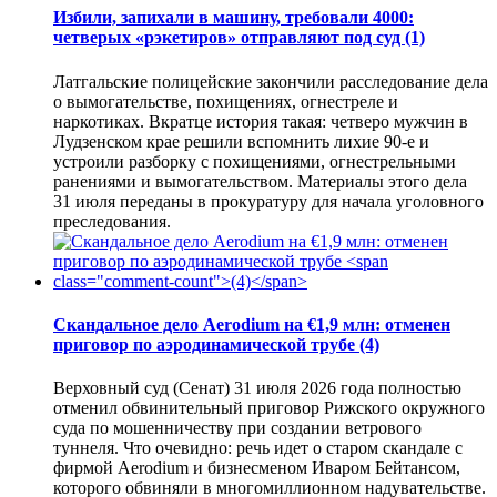
Избили, запихали в машину, требовали 4000:
четверых «рэкетиров» отправляют под суд
(1)
Латгальские полицейские закончили расследование дела
о вымогательстве, похищениях, огнестреле и
наркотиках. Вкратце история такая: четверо мужчин в
Лудзенском крае решили вспомнить лихие 90-е и
устроили разборку с похищениями, огнестрельными
ранениями и вымогательством. Материалы этого дела
31 июля переданы в прокуратуру для начала уголовного
преследования.
Скандальное дело Aerodium на €1,9 млн: отменен
приговор по аэродинамической трубе
(4)
Верховный суд (Сенат) 31 июля 2026 года полностью
отменил обвинительный приговор Рижского окружного
суда по мошенничеству при создании ветрового
туннеля. Что очевидно: речь идет о старом скандале с
фирмой Aerodium и бизнесменом Иваром Бейтансом,
которого обвиняли в многомиллионном надувательстве.