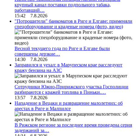
крупный канал поставки подпольного табака,
работавший…
15:42 7.8.2026
"Потрошители" банкоматов в Риге и Елгаве: применяли
спецоборудование и краденые номера (фото, видео)
Весной текущего года по Риге и Елгаве были
совершены дерзкие…
14:30 7.8.2026
Заправился и уехал: в Марупеском крае расследуют
кражу бензина на АЗС
Сотрудники Южно-Пририжского участка Госполиции
разбираются с кражей топлива в Пиньки.…
13:57 7.8.2026
Нападение в Вецаки и развращение малолетних: об
арестах в Риге и Малпилсе
В Рижском регионе за последнее время проведена серия
задержаний за…
14:34 6.8.2026