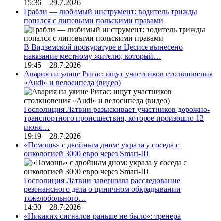
15:36 29.7.2026
Грабли — любимый инструмент: водитель трижды
попался с липовыми польскими правами
В Видземской прокуратуре в Цесисе вынесено
наказание местному жителю, который…
19:45 28.7.2026
Авария на улице Ригас: ищут участников столкновения
«Audi» и велосипеда (видео)
Госполиция Латвии разыскивает участников дорожно-
транспортного происшествия, которое произошло 12
июня…
19:19 28.7.2026
«Помощь» с двойным дном: украла у соседа с
онкологией 3000 евро через Smart-ID
Госполиция Латвии завершила расследование
резонансного дела о циничном обкрадывании
тяжелобольного…
14:30 28.7.2026
«Никаких сигналов раньше не было»: тренера