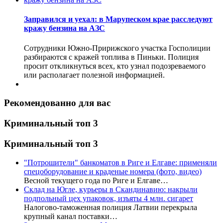
Заправился и уехал: в Марупеском крае расследуют
кражу бензина на АЗС
Сотрудники Южно-Пририжского участка Госполиции
разбираются с кражей топлива в Пиньки. Полиция
просит откликнуться всех, кто узнал подозреваемого
или располагает полезной информацией.
Рекомендованно для вас
Криминальный топ 3
Криминальный топ 3
"Потрошители" банкоматов в Риге и Елгаве: применяли
спецоборудование и краденые номера (фото, видео)
Весной текущего года по Риге и Елгаве…
Склад на Югле, курьеры в Скандинавию: накрыли
подпольный цех упаковок, изъяты 4 млн. сигарет
Налогово-таможенная полиция Латвии перекрыла
крупный канал поставки…