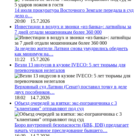
14 июля прокуратура Восточного Земгале передала в суд
дело о…
20:00 15.7.2026
Инвестиции в воздух и звонки «из банка»: латвийцы за
7 дней отдали мошенникам более 360 000
За неделю жители Латвии снова умудрились обеднеть
как минимум на…
11:22 15.7.2026
Везли 13 индусов в кузове IVECO: 5 лет тюрьмы для
перевозчиков нелегалов
Верховный суд Латвии (Сенат) поставил точку в деле
двух пособников…
18:02 14.7.2026
Объезд очередей за взятки: экс-пограничника с 3
"клиентами" отправляют под суд
Бюро внутренней безопасности (БВБ, IDB) предлагает
начать уголовное преследование бывшего…
16:39 14.7.2026