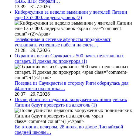
(БВБ, IDB) собрали…
13:39 31.7.2026
Кибержулики за неделю выманили у жителей Латвии
еще €357 000: лидеры уловок
(2)
Телефонные и сетевые аферисты продолжают
устраивать успешные набеги на счета…
21:28 29.7.2026
Охранник вез из Саулкрасты 500 пачек нелегальных
сигарет. И доехал до прокурора
(1)
Поездка из Саулкрасты в сторону Риги обернулась для
44-летнего охранника…
20:37 29.7.2026
После убийства педагога: вооруженных полицейских
Латвии будут проверять на алкоголь
(1)
Во вторник вечером, 28 июля, во дворе Лиепайской
средней школы…