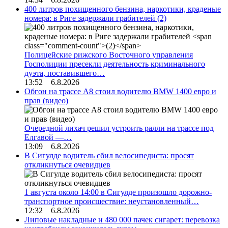
400 литров похищенного бензина, наркотики, краденые
номера: в Риге задержали грабителей
(2)
Полицейские рижского Восточного управления
Госполиции пресекли деятельность криминального
дуэта, поставившего…
13:52 6.8.2026
Обгон на трассе А8 стоил водителю BMW 1400 евро и
прав (видео)
Очередной лихач решил устроить ралли на трассе под
Елгавой —…
13:09 6.8.2026
В Сигулде водитель сбил велосипедиста: просят
откликнуться очевидцев
1 августа около 14:00 в Сигулде произошло дорожно-
транспортное происшествие: неустановленный…
12:32 6.8.2026
Липовые накладные и 480 000 пачек сигарет: перевозка