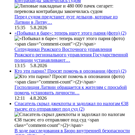
контрабанды закончилась судом
Перед судом предстанет дуэт дельцов, которые из
Латвии в Литву…
15:35 5.8.2026
«Побывал в баре»: теперь ищут этого парня (фото)
(2)
Сотрудники Рижского Восточного управления
Рижского регионального управления Государственной
полиции устанавливают…
13:15 5.8.2026
Кто эти парни? Просят помочь в опознании (фото)
(2)
Госполиция Латвии обращается к жителям с просьбой
помочь установить личности…
12:11 4.8.2026
Спасатель скрыл джекпоты и задолжал по налогам €38
тысяч: его отправляют под суд
(2)
В ходе расследования в Бюро внутренней безопасности