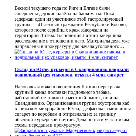
Весной текущего года по Риге и Елгаве были
совершены дерзкие налёты на банкоматы. Пока
задержан один из участников этой гастролирующей
группы — 41-летный гражданин Республики Косово,
которого после серийных краж задержали на
территории Литвы. Госполиция Латвии завершила
расследование в отношении него. Материалы дела уже
направлены в прокуратуру для начала уголовного…
Склад на Югле, курьеры в Скандинавию: накрыли
подпольный цех упаковок, изъяты 4 млн. сигарет
Налогово-таможенная полиция Латвии перекрыла
крупный канал поставки подпольного табака,
работавший не только на местный рынок, но и на
Скандинавию. Организованная группа обустроила хаб
в рижском микрорайоне Югла, где фасовала миллионы
сигарет по коробкам и отправляла их за границу
обычной курьерской почтой. Дела по пяти участникам
схемы переданы в прокуратуру.