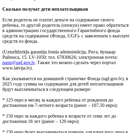
Сколько получат дети неплательщиков
Если родитель не платит деньги на содержание своего
ребенка, то другой родитель (опекун) имеет право обратиться
в администрацию государственного Гарантийного фонда
средств на содержание (Фонда, UGF)- с заявлением о выплате
средств из фонда.
(Uzturlīdzekļu garantiju fonda administrācija, Рига, бульвар
Райниса, 15. LV-1050; тел. 67830626; электронная почта:
pasts@ugf.gov.lv
. Также это можно сделать через портал
www.latvija.lv).
Как указывается на домашней страничке Фонда (ugf.gov.lv), в
2025 году суммы на содержание для детей неплательщиков
будут выплачиваться в следующем размере:
* 125 евро в месяц за каждого ребенка от рождения до
достижения им 7-летнего возраста (ранее – 107,50 евро);
* 150 евро за каждого ребенка в возрасте от семи лет до
достижения 18 лет (ранее – 129 евро);
* 150 евро будет выплачиваться помощь для взрослого лица в