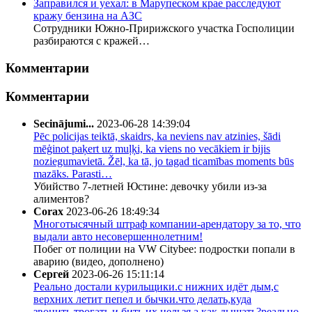
Заправился и уехал: в Марупеском крае расследуют
кражу бензина на АЗС
Сотрудники Южно-Пририжского участка Госполиции
разбираются с кражей…
Комментарии
Комментарии
Secinājumi...
2023-06-28 14:39:04
Pēc policijas teiktā, skaidrs, ka neviens nav atzinies, šādi
mēģinot paķert uz muļķi, ka viens no vecākiem ir bijis
noziegumavietā. Žēl, ka tā, jo tagad ticamības moments būs
mazāks. Parasti…
Убийство 7-летней Юстине: девочку убили из-за
алиментов?
Corax
2023-06-26 18:49:34
Многотысячный штраф компании-арендатору за то, что
выдали авто несовершеннолетним!
Побег от полиции на VW Citybee: подростки попали в
аварию (видео, дополнено)
Сергей
2023-06-26 15:11:14
Реально достали курильщики.с нижних идёт дым,с
верхних летит пепел и бычки.что делать,куда
звонить.трогать и бить их нельзя,а как дышать?реально