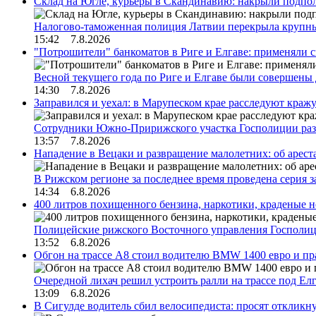
Склад на Югле, курьеры в Скандинавию: накрыли подполь
Налогово-таможенная полиция Латвии перекрыла крупны
15:42 7.8.2026
"Потрошители" банкоматов в Риге и Елгаве: применяли с
Весной текущего года по Риге и Елгаве были совершены
14:30 7.8.2026
Заправился и уехал: в Марупеском крае расследуют краж
Сотрудники Южно-Пририжского участка Госполиции раз
13:57 7.8.2026
Нападение в Вецаки и развращение малолетних: об арест
В Рижском регионе за последнее время проведена серия 
14:34 6.8.2026
400 литров похищенного бензина, наркотики, краденые н
Полицейские рижского Восточного управления Госполиц
13:52 6.8.2026
Обгон на трассе А8 стоил водителю BMW 1400 евро и пра
Очередной лихач решил устроить ралли на трассе под Е
13:09 6.8.2026
В Сигулде водитель сбил велосипедиста: просят откликн