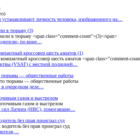
)
 устанавливают личность человека, изображенного на…
или в тюрьму
(3)
водителю, по вине…
омпактный кроссовер шесть азиатов
(1)
Литвы (VSAT) с местной полицией…
сто тюрьмы — общественные работы
у в очередном деле…
точивым газом и выстрелом
х сил Латвии (НВС), помогавшие…
одитель без прав проиграл суд
одителя,…