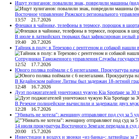
Ищут хулиганов: повалили знак, повредили машины (вид
Восточное управление Рижского регионального управле
13:57 21.7.2026
Флешки в чайнике, телефоны в термосе, порошок в шорта
В июле в латвийских тюрьмах был зафиксирован целый 
19:40 20.7.2026
Тайник в полу: в Терехово с рентгеном и собакой нашли 
Сотрудники Таможенного управления Службы государств
12:52 17.7.2026
Юного поляка поймали с 6 нелегалами. Прокуратура нач
В Кедайнском районе Литвы был задержан 18-летний г
12:48 16.7.2026
Дуэт поджигателей уничтожил чужую Kia Sportage за 30 
В Резекне полицейские вычислили и задержали двух му
12:28 16.7.2026
"Убивать не хотела": женщину отправляют под суд за 5 у
14 июля прокуратура Восточного Земгале передала в суд
20:00 15.7.2026
Инвестиции в воздух и звонки «из банка»: латвийцы за 