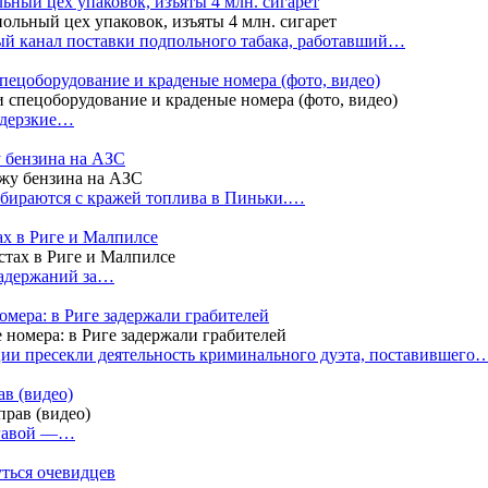
ный цех упаковок, изъяты 4 млн. сигарет
й канал поставки подпольного табака, работавший…
пецоборудование и краденые номера (фото, видео)
 дерзкие…
у бензина на АЗС
бираются с кражей топлива в Пиньки.…
ах в Риге и Малпилсе
задержаний за…
омера: в Риге задержали грабителей
ии пресекли деятельность криминального дуэта, поставившего
в (видео)
лгавой —…
уться очевидцев