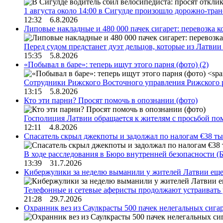
1 августа около 14:00 в Сигулде произошло дорожно-тр
12:32 6.8.2026
Липовые накладные и 480 000 пачек сигарет: перевозка 
Перед судом предстанет дуэт дельцов, которые из Латви
15:35 5.8.2026
«Побывал в баре»: теперь ищут этого парня (фото)
(2)
Сотрудники Рижского Восточного управления Рижского 
13:15 5.8.2026
Кто эти парни? Просят помочь в опознании (фото)
Госполиция Латвии обращается к жителям с просьбой п
12:11 4.8.2026
Спасатель скрыл джекпоты и задолжал по налогам €38 ты
В ходе расследования в Бюро внутренней безопасности 
13:39 31.7.2026
Кибержулики за неделю выманили у жителей Латвии еще
Телефонные и сетевые аферисты продолжают устраивать
21:28 29.7.2026
Охранник вез из Саулкрасты 500 пачек нелегальных сигар