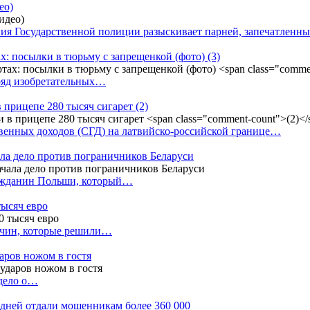
ео)
ния Государственной полиции разыскивает парней, запечатлен
х: посылки в тюрьму с запрещенкой (фото)
(3)
ряд изобретательных…
в прицепе 280 тысяч сигарет
(2)
енных доходов (СГД) на латвийско-российской границе…
ала дело против пограничников Беларуси
ражданин Польши, который…
тысяч евро
жчин, которые решили…
даров ножом в гостя
 дело о…
7 дней отдали мошенникам более 360 000