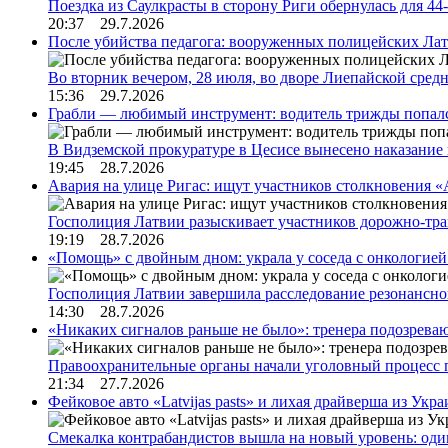
Поездка из Саулкрасты в сторону Риги обернулась для 4
20:37 29.7.2026
После убийства педагога: вооруженных полицейских Лат
Во вторник вечером, 28 июля, во дворе Лиепайской сре
15:36 29.7.2026
Грабли — любимый инструмент: водитель трижды попал
В Видземской прокуратуре в Цесисе вынесено наказани
19:45 28.7.2026
Авария на улице Ригас: ищут участников столкновения «A
Госполиция Латвии разыскивает участников дорожно-тр
19:19 28.7.2026
«Помощь» с двойным дном: украла у соседа с онкологией 
Госполиция Латвии завершила расследование резонансн
14:30 28.7.2026
«Никаких сигналов раньше не было»: тренера подозреваю
Правоохранительные органы начали уголовный процесс 
21:34 27.7.2026
Фейковое авто «Latvijas pasts» и лихая драйверша из Укр
Смекалка контрабандистов вышла на новый уровень: од