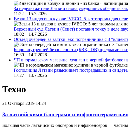
За неделю жители Латвии снова умудрились обеднеть к
11:22 15.7.2026
Везли 13 индусов в кузове IVECO: 5 лет тюрьмы для пер
Верховный суд Латвии (Сенат) поставил точку в деле д
18:02 14.7.2026
Объезд очередей за взятки: экс-пограничника с 3 "клиен
Бюро внутренней безопасности (БВБ, IDB) предлагает н
16:39 14.7.2026
ЧП в юрмальском магазине: хулиган в черной футболке н
Госполиция Латвии разыскивает пострадавших и свидет
17:27 13.7.2026
Техно
21 Октября 2019 14:24
За латвийскими блогерами и инфлюэнсерами нач
Большая часть латвийских блогеров и инфлюэнсеров — частных 