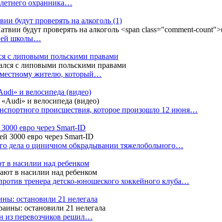
4-летнего охранника…
вии будут проверять на алкоголь
(1)
дней школы…
ся с липовыми польскими правами
е местному жителю, который…
udi» и велосипеда (видео)
анспортного происшествия, которое произошло 12 июня…
3000 евро через Smart-ID
ого дела о циничном обкрадывании тяжелобольного…
т в насилии над ребенком
против тренера детско-юношеского хоккейного клуба…
аины: остановили 21 нелегала
ин из перевозчиков решил…