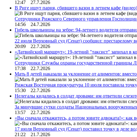
12:47 27.7.2026
В Риге ищут парня, сбившего вазон в летнем кафе (видео
Сотрудники Рижского Северного управления Госполиции
14:56 24.7.2026
Гибель школьницы на зебре: 94-летнего водителя отправ
22 июля Верховный суд (Сенат) сообщил: престарелому 
20:09 22.7.2026
«Латвийский маршрут»: 19-летний "таксист" запихал в к
Сотрудники Службы охраны государственной границы 
17:38 22.7.2026
Мать 8 детей наказали за уклонение от алиментов: вме
Рижская Восточная прокуратура 10 июля поставила точк
15:30 22.7.2026
Нелегалы кидались в солдат дровами: им ответили слезо
За минувшие сутки солдаты Национальных вооруженны
13:57 22.7.2026
«Вы сначала откажитесь, а потом зовите адвоката!»: как в
17 июля Верховный суд (Сенат) поставил точку в деле в
21:22 21.7.2026