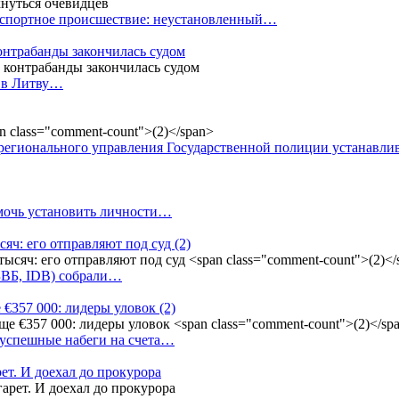
анспортное происшествие: неустановленный…
контрабанды закончилась судом
и в Литву…
регионального управления Государственной полиции устанавл
омочь установить личности…
сяч: его отправляют под суд
(2)
(БВБ, IDB) собрали…
 €357 000: лидеры уловок
(2)
 успешные набеги на счета…
ет. И доехал до прокурора