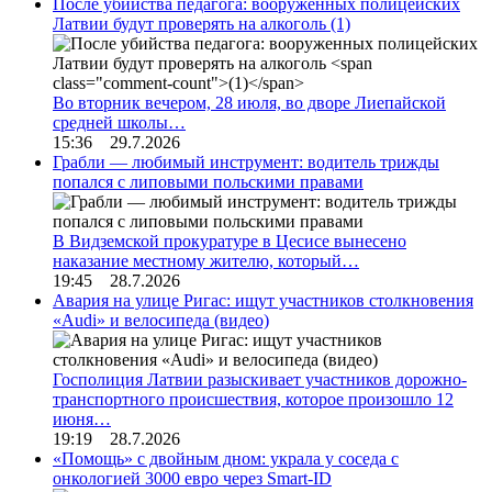
После убийства педагога: вооруженных полицейских
Латвии будут проверять на алкоголь
(1)
Во вторник вечером, 28 июля, во дворе Лиепайской
средней школы…
15:36 29.7.2026
Грабли — любимый инструмент: водитель трижды
попался с липовыми польскими правами
В Видземской прокуратуре в Цесисе вынесено
наказание местному жителю, который…
19:45 28.7.2026
Авария на улице Ригас: ищут участников столкновения
«Audi» и велосипеда (видео)
Госполиция Латвии разыскивает участников дорожно-
транспортного происшествия, которое произошло 12
июня…
19:19 28.7.2026
«Помощь» с двойным дном: украла у соседа с
онкологией 3000 евро через Smart-ID