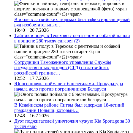
В июле в латвийских тюрьмах был зафиксирован целый
ряд изобретательных…
19:40 20.7.2026
Тайник в полу: в Терехово с рентгеном и собакой нашли
в прицепе 280 тысяч сигарет
(2)
Сотрудники Таможенного управления Службы
государственных доходов (СГД) на латвийско-
российской границе…
12:52 17.7.2026
Юного поляка поймали с 6 нелегалами. Прокуратура
начала дело против пограничников Беларуси
В Кедайнском районе Литвы был задержан 18-летний
гражданин Польши, который…
12:48 16.7.2026
Дуэт поджигателей уничтожил чужую Kia Sportage за 30
тысяч евро