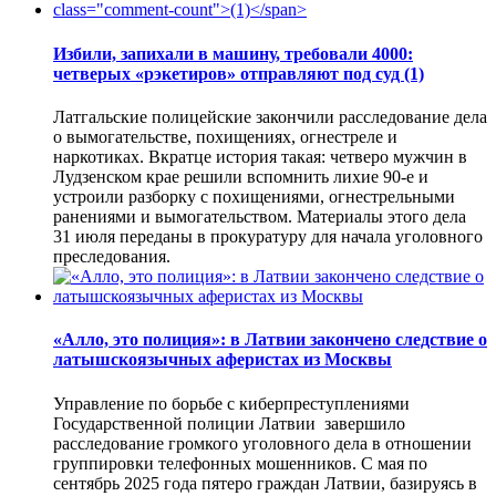
Избили, запихали в машину, требовали 4000:
четверых «рэкетиров» отправляют под суд
(1)
Латгальские полицейские закончили расследование дела
о вымогательстве, похищениях, огнестреле и
наркотиках. Вкратце история такая: четверо мужчин в
Лудзенском крае решили вспомнить лихие 90-е и
устроили разборку с похищениями, огнестрельными
ранениями и вымогательством. Материалы этого дела
31 июля переданы в прокуратуру для начала уголовного
преследования.
«Алло, это полиция»: в Латвии закончено следствие о
латышскоязычных аферистах из Москвы
Управление по борьбе с киберпреступлениями
Государственной полиции Латвии завершило
расследование громкого уголовного дела в отношении
группировки телефонных мошенников. С мая по
сентябрь 2025 года пятеро граждан Латвии, базируясь в