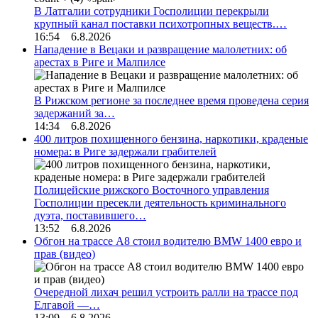
В Латгалии сотрудники Госполиции перекрыли
крупный канал поставки психотропных веществ.…
16:54 6.8.2026
Нападение в Вецаки и развращение малолетних: об
арестах в Риге и Малпилсе
В Рижском регионе за последнее время проведена серия
задержаний за…
14:34 6.8.2026
400 литров похищенного бензина, наркотики, краденые
номера: в Риге задержали грабителей
Полицейские рижского Восточного управления
Госполиции пресекли деятельность криминального
дуэта, поставившего…
13:52 6.8.2026
Обгон на трассе А8 стоил водителю BMW 1400 евро и
прав (видео)
Очередной лихач решил устроить ралли на трассе под
Елгавой —…
13:09 6.8.2026