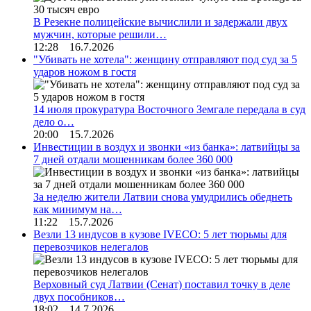
В Резекне полицейские вычислили и задержали двух
мужчин, которые решили…
12:28 16.7.2026
"Убивать не хотела": женщину отправляют под суд за 5
ударов ножом в гостя
14 июля прокуратура Восточного Земгале передала в суд
дело о…
20:00 15.7.2026
Инвестиции в воздух и звонки «из банка»: латвийцы за
7 дней отдали мошенникам более 360 000
За неделю жители Латвии снова умудрились обеднеть
как минимум на…
11:22 15.7.2026
Везли 13 индусов в кузове IVECO: 5 лет тюрьмы для
перевозчиков нелегалов
Верховный суд Латвии (Сенат) поставил точку в деле
двух пособников…
18:02 14.7.2026