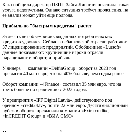
Как сообщила директор ЦЗПП Зайга Лиепиня пояснила: такая
услуга недопустима. Однако ситуация требует прояснения, на
ее анализ может уйти еще полгода.
Прибыль по "быстрым кредитам" растет
За десять лет объем вновь выданных потребительских
кредитов удвоился. Сейчас в небанковской отрасли работают
37 лицензированных предприятий. Обобщенные «Lursoft»
данные показывают: крупнейшие игроки отрасли
наращивают и оборот, и прибыль.
У лидера — компании «DelfinGroup» оборот за 2023 год
превысил 40 млн евро, что на 40% больше, чем годом ранее.
Оборот компании «4Finance» составил 35 млн евро, что на
треть больше по сравнению с 2022 годом.
У предприятия «IPF Digital Latvia», действующего под
брендом «credit24.lv», почти 22 млн евро. Десятимиллионный
рубеж в обороте превысили компании «Extra credit»,
«InCREDIT Group» и «ВИА СМС».