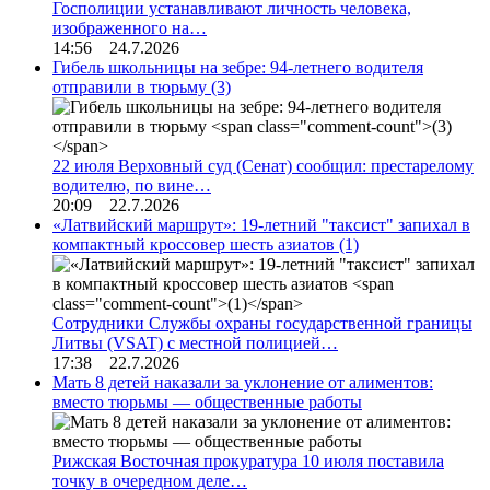
Госполиции устанавливают личность человека,
изображенного на…
14:56 24.7.2026
Гибель школьницы на зебре: 94-летнего водителя
отправили в тюрьму
(3)
22 июля Верховный суд (Сенат) сообщил: престарелому
водителю, по вине…
20:09 22.7.2026
«Латвийский маршрут»: 19-летний "таксист" запихал в
компактный кроссовер шесть азиатов
(1)
Сотрудники Службы охраны государственной границы
Литвы (VSAT) с местной полицией…
17:38 22.7.2026
Мать 8 детей наказали за уклонение от алиментов:
вместо тюрьмы — общественные работы
Рижская Восточная прокуратура 10 июля поставила
точку в очередном деле…