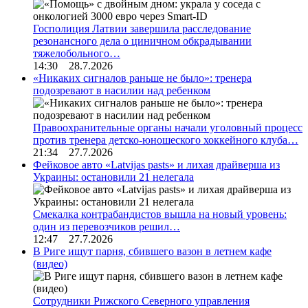
Госполиция Латвии завершила расследование
резонансного дела о циничном обкрадывании
тяжелобольного…
14:30 28.7.2026
«Никаких сигналов раньше не было»: тренера
подозревают в насилии над ребенком
Правоохранительные органы начали уголовный процесс
против тренера детско-юношеского хоккейного клуба…
21:34 27.7.2026
Фейковое авто «Latvijas pasts» и лихая драйверша из
Украины: остановили 21 нелегала
Смекалка контрабандистов вышла на новый уровень:
один из перевозчиков решил…
12:47 27.7.2026
В Риге ищут парня, сбившего вазон в летнем кафе
(видео)
Сотрудники Рижского Северного управления