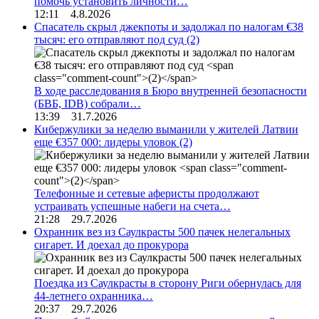
помочь установить личности…
12:11 4.8.2026
Спасатель скрыл джекпоты и задолжал по налогам €38
тысяч: его отправляют под суд
(2)
В ходе расследования в Бюро внутренней безопасности
(БВБ, IDB) собрали…
13:39 31.7.2026
Кибержулики за неделю выманили у жителей Латвии
еще €357 000: лидеры уловок
(2)
Телефонные и сетевые аферисты продолжают
устраивать успешные набеги на счета…
21:28 29.7.2026
Охранник вез из Саулкрасты 500 пачек нелегальных
сигарет. И доехал до прокурора
Поездка из Саулкрасты в сторону Риги обернулась для
44-летнего охранника…
20:37 29.7.2026