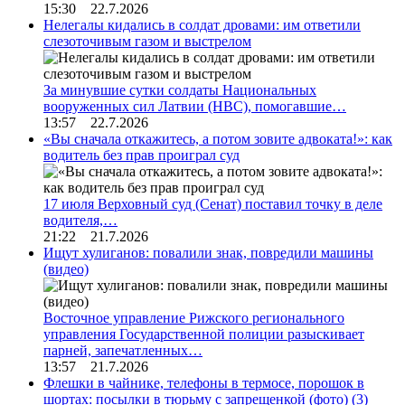
15:30 22.7.2026
Нелегалы кидались в солдат дровами: им ответили
слезоточивым газом и выстрелом
За минувшие сутки солдаты Национальных
вооруженных сил Латвии (НВС), помогавшие…
13:57 22.7.2026
«Вы сначала откажитесь, а потом зовите адвоката!»: как
водитель без прав проиграл суд
17 июля Верховный суд (Сенат) поставил точку в деле
водителя,…
21:22 21.7.2026
Ищут хулиганов: повалили знак, повредили машины
(видео)
Восточное управление Рижского регионального
управления Государственной полиции разыскивает
парней, запечатленных…
13:57 21.7.2026
Флешки в чайнике, телефоны в термосе, порошок в
шортах: посылки в тюрьму с запрещенкой (фото)
(3)