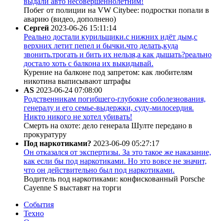
выдали авто несовершеннолетним!
Побег от полиции на VW Citybee: подростки попали в
аварию (видео, дополнено)
Сергей
2023-06-26 15:11:14
Реально достали курильщики.с нижних идёт дым,с
верхних летит пепел и бычки.что делать,куда
звонить.трогать и бить их нельзя,а как дышать?реально
достало хоть с балкона их выкидывай.
Курение на балконе под запретом: как любителям
никотина выписывают штрафы
AS
2023-06-24 07:08:00
Родственникам погибшего-глубокие соболезнования,
генералу и его семье-выдержки, суду-милосердия.
Никто никого не хотел убивать!
Смерть на охоте: дело генерала Шулте передано в
прокуратуру
Под наркотиками?
2023-06-09 05:27:17
Он отказался от экспертизы. За это такое же наказание,
как если бы под наркотиками. Но это вовсе не значит,
что он действительно был под наркотиками.
Водитель под наркотиками: конфискованный Porsche
Cayenne S выставят на торги
События
Техно