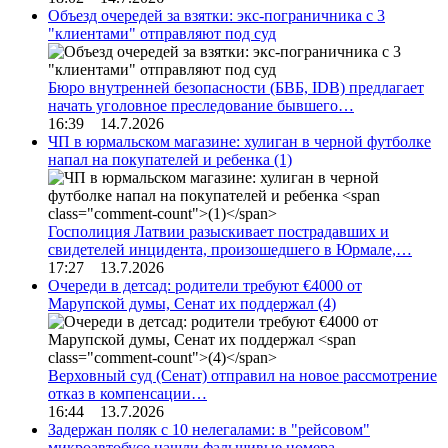
Объезд очередей за взятки: экс-пограничника с 3
"клиентами" отправляют под суд
Бюро внутренней безопасности (БВБ, IDB) предлагает
начать уголовное преследование бывшего…
16:39 14.7.2026
ЧП в юрмальском магазине: хулиган в черной футболке
напал на покупателей и ребенка
(1)
Госполиция Латвии разыскивает пострадавших и
свидетелей инцидента, произошедшего в Юрмале,…
17:27 13.7.2026
Очереди в детсад: родители требуют €4000 от
Марупской думы, Сенат их поддержал
(4)
Верховный суд (Сенат) отправил на новое рассмотрение
отказ в компенсации…
16:44 13.7.2026
Задержан поляк с 10 нелегалами: в "рейсовом"
микроавтобусе нашли фальшивые номера