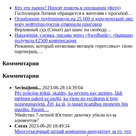
Кто эти парни? Просят помочь в опознании (фото)
Госполиция Латвии обращается к жителям с просьбой…
Ограбление трубопровода на 25 000 и юридический ляп:
вору нефтепродуктов отменили приговор
Верховный суд (Сенат) дал шанс на свободу…
Нападения, слежка, письма через «Swedbank»: «бывшая»
получила €2500 компенсации
Рижанин, который несколько месяцев «прессовал» свою
партнершу,…
Комментарии
Комментарии
Secinājumi...
2023-06-28 14:39:04
Pēc policijas teiktā, skaidrs, ka neviens nav atzinies, šādi
mēģinot paķert uz muļķi, ka viens no vecākiem ir bijis
noziegumavietā. Žēl, ka tā, jo tagad ticamības moments būs
mazāks. Parasti…
Убийство 7-летней Юстине: девочку убили из-за
алиментов?
Corax
2023-06-26 18:49:34
Многотысячный штраф компании-арендатору за то, что