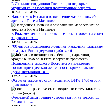
В Латгалии сотрудники Госполиции перекрыли
крупный канал поставки психотропных веществ.…
16:54 6.8.2026
Нападение в Вецаки и развращение малолетних: об
арестах в Риге и Малпилсе
В Рижском регионе за последнее время проведена серия
задержаний за…
14:34 6.8.2026
400 литров похищенного бензина, наркотики, краденые
номера: в Риге задержали грабителей
Полицейские рижского Восточного управления
Госполиции пресекли деятельность криминального
дуэта, поставившего…
13:52 6.8.2026
Обгон на трассе А8 стоил водителю BMW 1400 евро и
прав (видео)
Очередной лихач решил устроить ралли на трассе под
Елгавой —…
13:09 6.8.2026