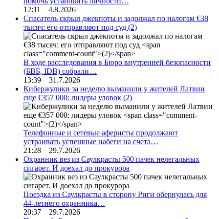
помочь установить личности…
12:11 4.8.2026
Спасатель скрыл джекпоты и задолжал по налогам €38
тысяч: его отправляют под суд
(2)
В ходе расследования в Бюро внутренней безопасности
(БВБ, IDB) собрали…
13:39 31.7.2026
Кибержулики за неделю выманили у жителей Латвии
еще €357 000: лидеры уловок
(2)
Телефонные и сетевые аферисты продолжают
устраивать успешные набеги на счета…
21:28 29.7.2026
Охранник вез из Саулкрасты 500 пачек нелегальных
сигарет. И доехал до прокурора
Поездка из Саулкрасты в сторону Риги обернулась для
44-летнего охранника…
20:37 29.7.2026