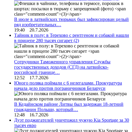
В июле в латвийских тюрьмах был зафиксирован целый
ряд изобретательных…
19:40 20.7.2026
Тайник в полу: в Терехово с рентгеном и собакой нашли
в прицепе 280 тысяч сигарет
(2)
Сотрудники Таможенного управления Службы
государственных доходов (СГД) на латвийско-
российской границе…
12:52 17.7.2026
Юного поляка поймали с 6 нелегалами. Прокуратура
начала дело против пограничников Беларуси
В Кедайнском районе Литвы был задержан 18-летний
гражданин Польши, который…
12:48 16.7.2026
Дуэт поджигателей уничтожил чужую Kia Sportage за 30
тысяч евро