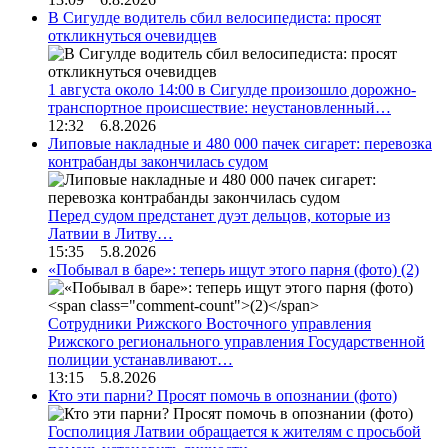
В Сигулде водитель сбил велосипедиста: просят
откликнуться очевидцев
1 августа около 14:00 в Сигулде произошло дорожно-
транспортное происшествие: неустановленный…
12:32 6.8.2026
Липовые накладные и 480 000 пачек сигарет: перевозка
контрабанды закончилась судом
Перед судом предстанет дуэт дельцов, которые из
Латвии в Литву…
15:35 5.8.2026
«Побывал в баре»: теперь ищут этого парня (фото)
(2)
Сотрудники Рижского Восточного управления
Рижского регионального управления Государственной
полиции устанавливают…
13:15 5.8.2026
Кто эти парни? Просят помочь в опознании (фото)
Госполиция Латвии обращается к жителям с просьбой