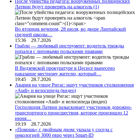
После убийства педагога: вооруженных полицейских
Латвии будут проверять на алкоголь
(1)
Во вторник вечером, 28 июля, во дворе Лиепайской
средней школы…
15:36 29.7.2026
Грабли — любимый инструмент: водитель трижды
попался с липовыми польскими правами
В Видземской прокуратуре в Цесисе вынесено
наказание местному жителю, который…
19:45 28.7.2026
Авария на улице Ригас: ищут участников столкновения
«Audi» и велосипеда (видео)
Госполиция Латвии разыскивает участников дорожно-
транспортного происшествия, которое произошло 12
июня…
19:19 28.7.2026
«Помощь» с двойным дном: украла у соседа с
онкологией 3000 евро через Smart-ID