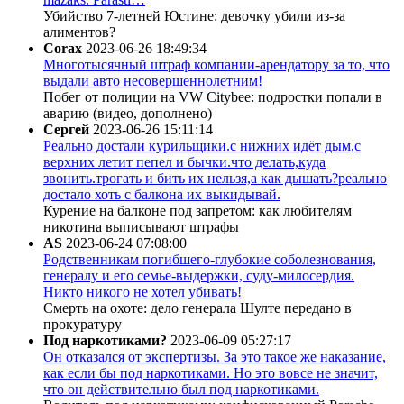
Убийство 7-летней Юстине: девочку убили из-за
алиментов?
Corax
2023-06-26 18:49:34
Многотысячный штраф компании-арендатору за то, что
выдали авто несовершеннолетним!
Побег от полиции на VW Citybee: подростки попали в
аварию (видео, дополнено)
Сергей
2023-06-26 15:11:14
Реально достали курильщики.с нижних идёт дым,с
верхних летит пепел и бычки.что делать,куда
звонить.трогать и бить их нельзя,а как дышать?реально
достало хоть с балкона их выкидывай.
Курение на балконе под запретом: как любителям
никотина выписывают штрафы
AS
2023-06-24 07:08:00
Родственникам погибшего-глубокие соболезнования,
генералу и его семье-выдержки, суду-милосердия.
Никто никого не хотел убивать!
Смерть на охоте: дело генерала Шулте передано в
прокуратуру
Под наркотиками?
2023-06-09 05:27:17
Он отказался от экспертизы. За это такое же наказание,
как если бы под наркотиками. Но это вовсе не значит,
что он действительно был под наркотиками.