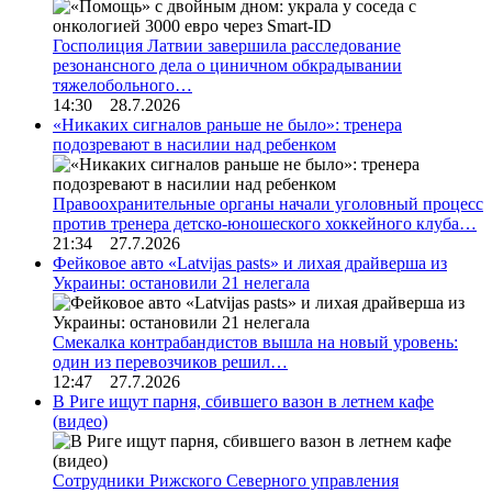
Госполиция Латвии завершила расследование
резонансного дела о циничном обкрадывании
тяжелобольного…
14:30 28.7.2026
«Никаких сигналов раньше не было»: тренера
подозревают в насилии над ребенком
Правоохранительные органы начали уголовный процесс
против тренера детско-юношеского хоккейного клуба…
21:34 27.7.2026
Фейковое авто «Latvijas pasts» и лихая драйверша из
Украины: остановили 21 нелегала
Смекалка контрабандистов вышла на новый уровень:
один из перевозчиков решил…
12:47 27.7.2026
В Риге ищут парня, сбившего вазон в летнем кафе
(видео)
Сотрудники Рижского Северного управления