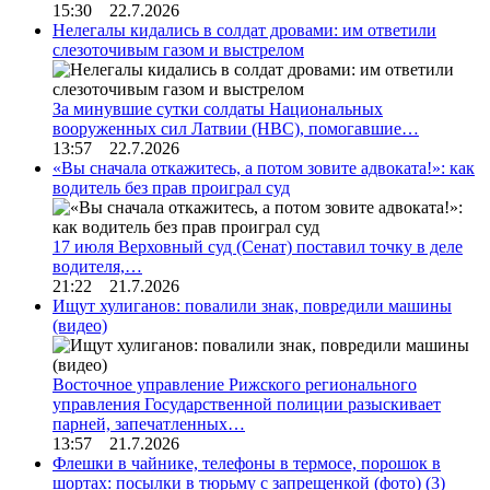
15:30 22.7.2026
Нелегалы кидались в солдат дровами: им ответили
слезоточивым газом и выстрелом
За минувшие сутки солдаты Национальных
вооруженных сил Латвии (НВС), помогавшие…
13:57 22.7.2026
«Вы сначала откажитесь, а потом зовите адвоката!»: как
водитель без прав проиграл суд
17 июля Верховный суд (Сенат) поставил точку в деле
водителя,…
21:22 21.7.2026
Ищут хулиганов: повалили знак, повредили машины
(видео)
Восточное управление Рижского регионального
управления Государственной полиции разыскивает
парней, запечатленных…
13:57 21.7.2026
Флешки в чайнике, телефоны в термосе, порошок в
шортах: посылки в тюрьму с запрещенкой (фото)
(3)