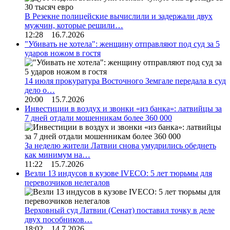
В Резекне полицейские вычислили и задержали двух
мужчин, которые решили…
12:28 16.7.2026
"Убивать не хотела": женщину отправляют под суд за 5
ударов ножом в гостя
14 июля прокуратура Восточного Земгале передала в суд
дело о…
20:00 15.7.2026
Инвестиции в воздух и звонки «из банка»: латвийцы за
7 дней отдали мошенникам более 360 000
За неделю жители Латвии снова умудрились обеднеть
как минимум на…
11:22 15.7.2026
Везли 13 индусов в кузове IVECO: 5 лет тюрьмы для
перевозчиков нелегалов
Верховный суд Латвии (Сенат) поставил точку в деле
двух пособников…
18:02 14.7.2026