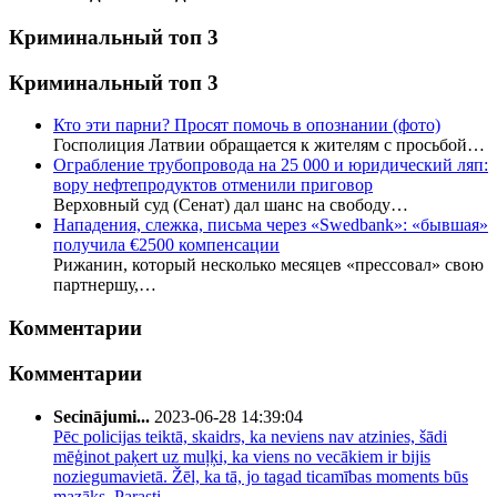
Криминальный топ 3
Криминальный топ 3
Кто эти парни? Просят помочь в опознании (фото)
Госполиция Латвии обращается к жителям с просьбой…
Ограбление трубопровода на 25 000 и юридический ляп:
вору нефтепродуктов отменили приговор
Верховный суд (Сенат) дал шанс на свободу…
Нападения, слежка, письма через «Swedbank»: «бывшая»
получила €2500 компенсации
Рижанин, который несколько месяцев «прессовал» свою
партнершу,…
Комментарии
Комментарии
Secinājumi...
2023-06-28 14:39:04
Pēc policijas teiktā, skaidrs, ka neviens nav atzinies, šādi
mēģinot paķert uz muļķi, ka viens no vecākiem ir bijis
noziegumavietā. Žēl, ka tā, jo tagad ticamības moments būs
mazāks. Parasti…