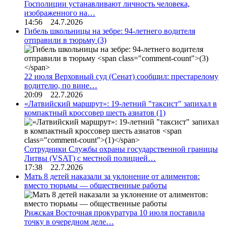
Госполиции устанавливают личность человека,
изображенного на…
14:56 24.7.2026
Гибель школьницы на зебре: 94-летнего водителя
отправили в тюрьму
(3)
22 июля Верховный суд (Сенат) сообщил: престарелому
водителю, по вине…
20:09 22.7.2026
«Латвийский маршрут»: 19-летний "таксист" запихал в
компактный кроссовер шесть азиатов
(1)
Сотрудники Службы охраны государственной границы
Литвы (VSAT) с местной полицией…
17:38 22.7.2026
Мать 8 детей наказали за уклонение от алиментов:
вместо тюрьмы — общественные работы
Рижская Восточная прокуратура 10 июля поставила
точку в очередном деле…