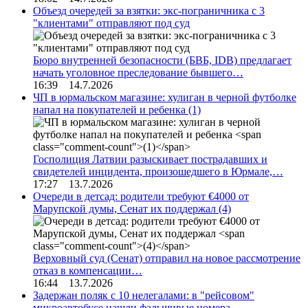
Объезд очередей за взятки: экс-пограничника с 3
"клиентами" отправляют под суд
Бюро внутренней безопасности (БВБ, IDB) предлагает
начать уголовное преследование бывшего…
16:39 14.7.2026
ЧП в юрмальском магазине: хулиган в черной футболке
напал на покупателей и ребенка
(1)
Госполиция Латвии разыскивает пострадавших и
свидетелей инцидента, произошедшего в Юрмале,…
17:27 13.7.2026
Очереди в детсад: родители требуют €4000 от
Марупской думы, Сенат их поддержал
(4)
Верховный суд (Сенат) отправил на новое рассмотрение
отказ в компенсации…
16:44 13.7.2026
Задержан поляк с 10 нелегалами: в "рейсовом"
микроавтобусе нашли фальшивые номера