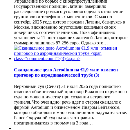
Управление по борьбе с киберпреступлениями
Государственной полиции Латвии завершило
расследование громкого уголовного дела в отношении
группировки телефонных мошенников. С мая по
сентябрь 2025 года пятеро граждан Латвии, базируясь в
Москве, вдохновенно опустошали кошельки своих
доверчивых соотечественников. Пока официально
установлены 11 пострадавших жителей Латвии, которые
суммарно лишились 87 256 евро. Однако это…
Скандальное дело Aerodium на €1,9 млн: отменен
приговор по аэродинамической трубе
(3)
Верховный суд (Сенат) 31 июля 2026 года полностью
отменил обвинительный приговор Рижского окружного
суда по мошенничеству при создании ветрового
туннеля. Что очевидно: речь идет о старом скандале с
фирмой Aerodium и бизнесменом Иваром Бейтансом,
которого обвиняли в многомиллионном надувательстве.
Ранее Окружной суд пытался отправить
предпринимателя в тюрьму на 3 года…