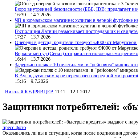
Бюро внутренней безопасности (БВБ, IDB) предлагает н
16:39 14.7.2026
ЧП в юрмальском магазине: хулиган в черной футболке н
Госполиция Латвии разыскивает пострадавших и свидет
17:27 13.7.2026
Очереди в детсад: родители требуют €4000 от Марупской
Верховный суд (Сенат) отправил на новое рассмотрение
16:44 13.7.2026
Задержан поляк с 10 нелегалами: в "рейсовом" микроав
В Аугшдаугавском крае перехвачен очередной микроавто
15:16 9.7.2026
Николай КУДРЯВЦЕВ
11:11 12.1.2012
Защитники потребителей: «б
пресс-фото
Оказывались ли вы в ситуации, когда после подписания догов