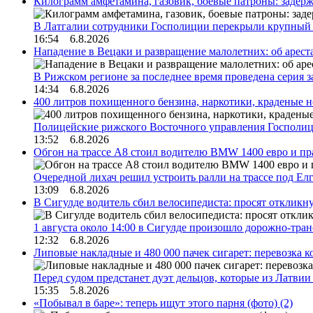
Килограмм амфетамина, газовик, боевые патроны: задер
В Латгалии сотрудники Госполиции перекрыли крупный
16:54 6.8.2026
Нападение в Вецаки и развращение малолетних: об арест
В Рижском регионе за последнее время проведена серия 
14:34 6.8.2026
400 литров похищенного бензина, наркотики, краденые н
Полицейские рижского Восточного управления Госполиц
13:52 6.8.2026
Обгон на трассе А8 стоил водителю BMW 1400 евро и пра
Очередной лихач решил устроить ралли на трассе под Е
13:09 6.8.2026
В Сигулде водитель сбил велосипедиста: просят откликн
1 августа около 14:00 в Сигулде произошло дорожно-тр
12:32 6.8.2026
Липовые накладные и 480 000 пачек сигарет: перевозка 
Перед судом предстанет дуэт дельцов, которые из Латви
15:35 5.8.2026
«Побывал в баре»: теперь ищут этого парня (фото)
(2)