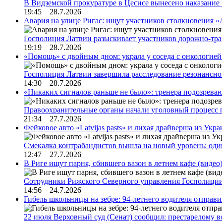
В Видземской прокуратуре в Цесисе вынесено наказани
19:45 28.7.2026
Авария на улице Ригас: ищут участников столкновения «A
Госполиция Латвии разыскивает участников дорожно-тр
19:19 28.7.2026
«Помощь» с двойным дном: украла у соседа с онкологией 
Госполиция Латвии завершила расследование резонансн
14:30 28.7.2026
«Никаких сигналов раньше не было»: тренера подозреваю
Правоохранительные органы начали уголовный процесс 
21:34 27.7.2026
Фейковое авто «Latvijas pasts» и лихая драйверша из Укр
Смекалка контрабандистов вышла на новый уровень: од
12:47 27.7.2026
В Риге ищут парня, сбившего вазон в летнем кафе (видео
Сотрудники Рижского Северного управления Госполиции
14:56 24.7.2026
Гибель школьницы на зебре: 94-летнего водителя отправ
22 июля Верховный суд (Сенат) сообщил: престарелому 