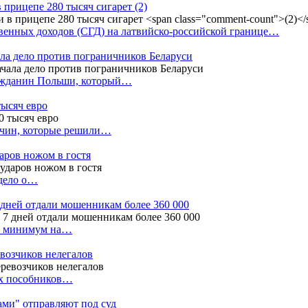
в прицепе 280 тысяч сигарет
(2)
енных доходов (СГД) на латвийско-российской границе…
ала дело против пограничников Беларуси
ражданин Польши, который…
тысяч евро
жчин, которые решили…
даров ножом в гостя
 дело о…
7 дней отдали мошенникам более 360 000
ак минимум на…
евозчиков нелегалов
вух пособников…
тами" отправляют под суд