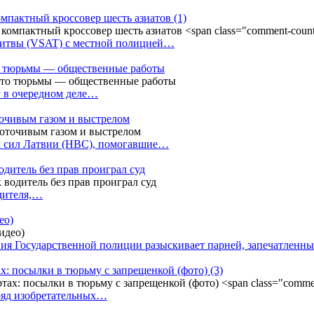
омпактный кроссовер шесть азиатов
(1)
Литвы (VSAT) с местной полицией…
сто тюрьмы — общественные работы
у в очередном деле…
точивым газом и выстрелом
х сил Латвии (НВС), помогавшие…
одитель без прав проиграл суд
одителя,…
ео)
ния Государственной полиции разыскивает парней, запечатлен
х: посылки в тюрьму с запрещенкой (фото)
(3)
ряд изобретательных…