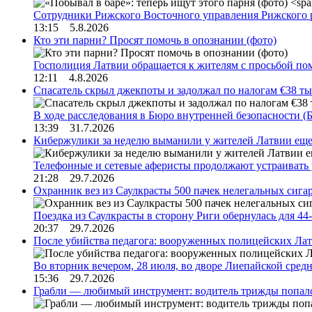
Сотрудники Рижского Восточного управления Рижского 
13:15 5.8.2026
Кто эти парни? Просят помочь в опознании (фото)
Госполиция Латвии обращается к жителям с просьбой п
12:11 4.8.2026
Спасатель скрыл джекпоты и задолжал по налогам €38 ты
В ходе расследования в Бюро внутренней безопасности 
13:39 31.7.2026
Кибержулики за неделю выманили у жителей Латвии еще
Телефонные и сетевые аферисты продолжают устраивать
21:28 29.7.2026
Охранник вез из Саулкрасты 500 пачек нелегальных сигар
Поездка из Саулкрасты в сторону Риги обернулась для 4
20:37 29.7.2026
После убийства педагога: вооруженных полицейских Лат
Во вторник вечером, 28 июля, во дворе Лиепайской сре
15:36 29.7.2026
Грабли — любимый инструмент: водитель трижды попал