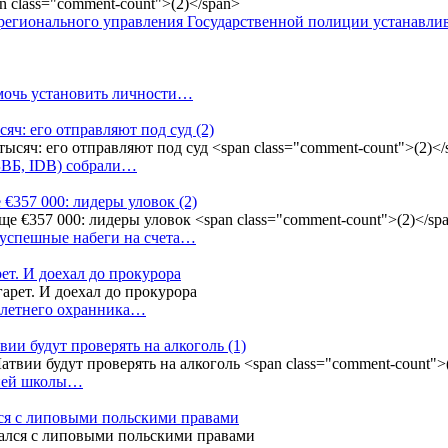
регионального управления Государственной полиции устанавл
омочь установить личности…
сяч: его отправляют под суд
(2)
(БВБ, IDB) собрали…
 €357 000: лидеры уловок
(2)
 успешные набеги на счета…
ет. И доехал до прокурора
4-летнего охранника…
вии будут проверять на алкоголь
(1)
дней школы…
ся с липовыми польскими правами