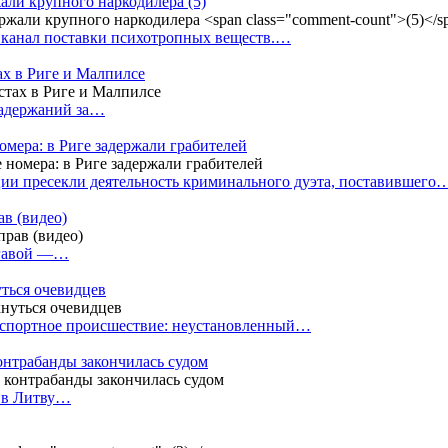
жали крупного наркодилера
(5)
 канал поставки психотропных веществ.…
ах в Риге и Малпилсе
задержаний за…
омера: в Риге задержали грабителей
ии пресекли деятельность криминального дуэта, поставившего
в (видео)
лгавой —…
уться очевидцев
анспортное происшествие: неустановленный…
контрабанды закончилась судом
и в Литву…