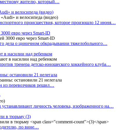
е местному жителю, который…
udi» и велосипеда (видео)
анспортного происшествия, которое произошло 12 июня…
3000 евро через Smart-ID
ого дела о циничном обкрадывании тяжелобольного…
т в насилии над ребенком
против тренера детско-юношеского хоккейного клуба…
аины: остановили 21 нелегала
ин из перевозчиков решил…
)
 устанавливают личность человека, изображенного на…
или в тюрьму
(3)
водителю, по вине…