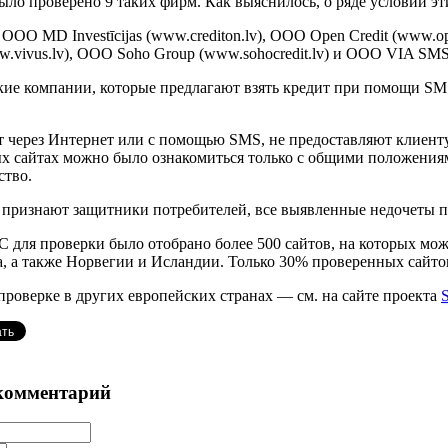
ло проверено 9 таких фирм. Как выяснилось, о ряде условий эт
ООО MD Investīcijas (www.crediton.lv), ООО Open Credit (www.open
и www.vivus.lv), ООО Soho Group (www.sohocredit.lv) и ООО VIA SMS
кие компании, которые предлагают взять кредит при помощи SM
ит через Интернет или с помощью SMS, не предоставляют клиен
х сайтах можно было ознакомиться только с общими положениям
ство.
 признают защитники потребителей, все выявленные недочеты 
С для проверки было отобрано более 500 сайтов, на которых мо
а, а также Норвегии и Исландии. Только 30% проверенных сайтов
проверке в других европейских странах — см. на сайте проекта
комментарий