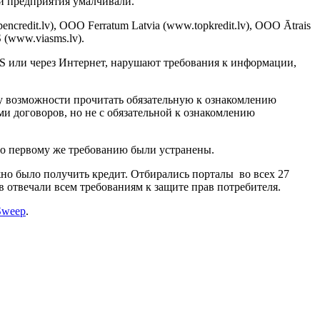
и предприятия умалчивали.
credit.lv), ООО Ferratum Latvia (www.topkredit.lv), ООО Ātrais
 (www.viasms.lv).
S или через Интернет, нарушают требования к информации,
ту возможности прочитать обязательную к ознакомлению
и договоров, но не с обязательной к ознакомлению
по первому же требованию были устранены.
жно было получить кредит. Отбирались порталы во всех 27
 отвечали всем требованиям к защите прав потребителя.
Sweep
.