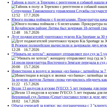
Тайник в полу: в Терехово с рентгеном и собакой нашли 
Сотрудники Таможенного управления Службы государств
12:52 17.7.2026
Юного поляка поймали с 6 нелегалами. Прокуратура нач
В Кедайнском районе Литвы был задержан 18-летний г
12:48 16.7.2026
Дуэт поджигателей уничтожил чужую Kia Sportage за 30 
В Резекне полицейские вычислили и задержали двух му
12:28 16.7.2026
"Убивать не хотела": женщину отправляют под суд за 5 у
14 июля прокуратура Восточного Земгале передала в суд
20:00 15.7.2026
Инвестиции в воздух и звонки «из банка»: латвийцы за 
За неделю жители Латвии снова умудрились обеднеть к
11:22 15.7.2026
Везли 13 индусов в кузове IVECO: 5 лет тюрьмы для пер
Верховный суд Латвии (Сенат) поставил точку в деле д
18:02 14.7.2026
Объезд очередей за взятки: экс-пограничника с 3 "клиен