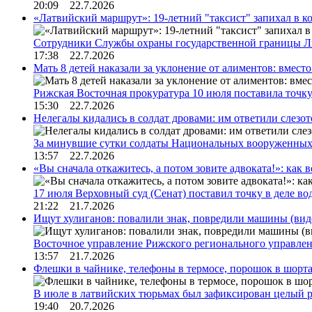
20:09 22.7.2026
«Латвийский маршрут»: 19-летний "таксист" запихал в к
Сотрудники Службы охраны государственной границы 
17:38 22.7.2026
Мать 8 детей наказали за уклонение от алиментов: вме
Рижская Восточная прокуратура 10 июля поставила точк
15:30 22.7.2026
Нелегалы кидались в солдат дровами: им ответили слезо
За минувшие сутки солдаты Национальных вооруженны
13:57 22.7.2026
«Вы сначала откажитесь, а потом зовите адвоката!»: как в
17 июля Верховный суд (Сенат) поставил точку в деле в
21:22 21.7.2026
Ищут хулиганов: повалили знак, повредили машины (вид
Восточное управление Рижского регионального управле
13:57 21.7.2026
Флешки в чайнике, телефоны в термосе, порошок в шорта
В июле в латвийских тюрьмах был зафиксирован целый 
19:40 20.7.2026