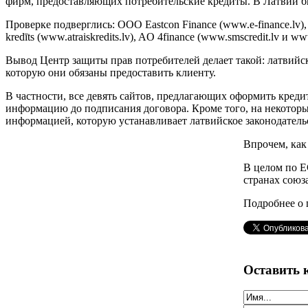
фирм, предоставляющих потребительские кредиты. В Латвии бы
Проверке подверглись: ООО Eastcon Finance (www.e-finance.lv), 
kredīts (www.atraiskredits.lv), AО 4finance (www.smscredit.lv 
Вывод Центр защиты прав потребителей делает такой: латвийс
которую они обязаны предоставить клиенту.
В частности, все девять сайтов, предлагающих оформить кред
информацию до подписания договора. Кроме того, на некоторы
информацией, которую устанавливает латвийское законодатель
Впрочем, как
В целом по Е
странах союз
Подробнее о 
Оставить 