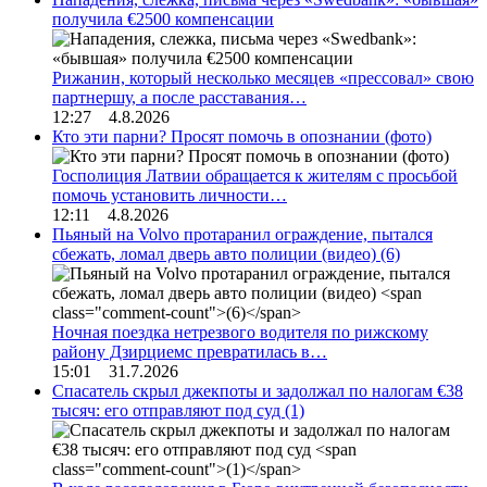
получила €2500 компенсации
Рижанин, который несколько месяцев «прессовал» свою
партнершу, а после расставания…
12:27 4.8.2026
Кто эти парни? Просят помочь в опознании (фото)
Госполиция Латвии обращается к жителям с просьбой
помочь установить личности…
12:11 4.8.2026
Пьяный на Volvo протаранил ограждение, пытался
сбежать, ломал дверь авто полиции (видео)
(6)
Ночная поездка нетрезвого водителя по рижскому
району Дзирциемс превратилась в…
15:01 31.7.2026
Спасатель скрыл джекпоты и задолжал по налогам €38
тысяч: его отправляют под суд
(1)