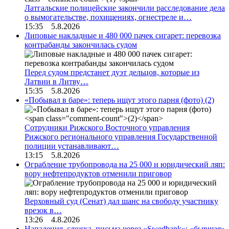
Латгальские полицейские закончили расследование дела
о вымогательстве, похищениях, огнестреле и…
15:35 5.8.2026
Липовые накладные и 480 000 пачек сигарет: перевозка
контрабанды закончилась судом
Перед судом предстанет дуэт дельцов, которые из
Латвии в Литву…
15:35 5.8.2026
«Побывал в баре»: теперь ищут этого парня (фото)
(2)
Сотрудники Рижского Восточного управления
Рижского регионального управления Государственной
полиции устанавливают…
13:15 5.8.2026
Ограбление трубопровода на 25 000 и юридический ляп:
вору нефтепродуктов отменили приговор
Верховный суд (Сенат) дал шанс на свободу участнику
врезок в…
13:26 4.8.2026
Нападения, слежка, письма через «Swedbank»: «бывшая»