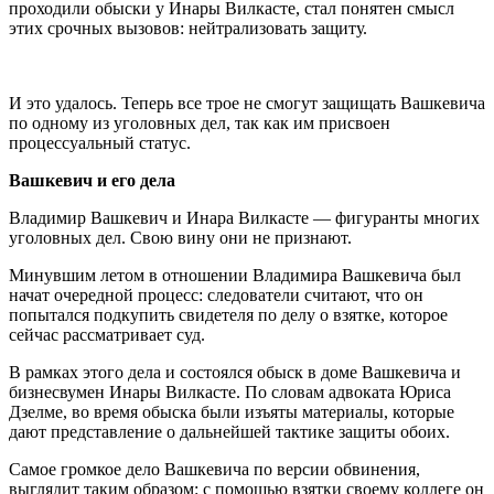
проходили обыски у Инары Вилкасте, стал понятен смысл
этих срочных вызовов: нейтрализовать защиту.
И это удалось. Теперь все трое не смогут защищать Вашкевича
по одному из уголовных дел, так как им присвоен
процессуальный статус.
Вашкевич и его дела
Владимир Вашкевич и Инара Вилкасте — фигуранты многих
уголовных дел. Свою вину они не признают.
Минувшим летом в отношении Владимира Вашкевича был
начат очередной процесс: следователи считают, что он
попытался подкупить свидетеля по делу о взятке, которое
сейчас рассматривает суд.
В рамках этого дела и состоялся обыск в доме Вашкевича и
бизнесвумен Инары Вилкасте. По словам адвоката Юриса
Дзелме, во время обыска были изъяты материалы, которые
дают представление о дальнейшей тактике защиты обоих.
Самое громкое дело Вашкевича по версии обвинения,
выглядит таким образом: с помощью взятки своему коллеге он