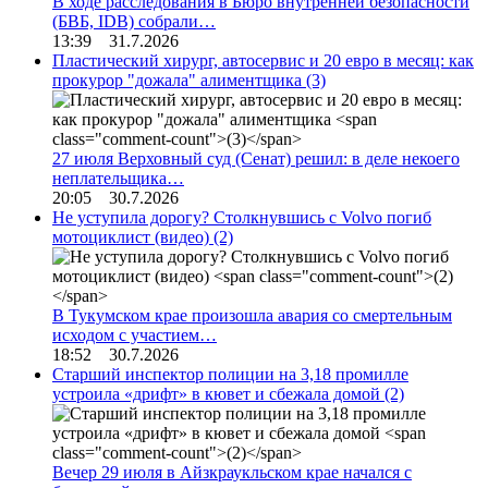
В ходе расследования в Бюро внутренней безопасности
(БВБ, IDB) собрали…
13:39 31.7.2026
Пластический хирург, автосервис и 20 евро в месяц: как
прокурор "дожала" алиментщика
(3)
27 июля Верховный суд (Сенат) решил: в деле некоего
неплательщика…
20:05 30.7.2026
Не уступила дорогу? Столкнувшись с Volvo погиб
мотоциклист (видео)
(2)
В Тукумском крае произошла авария со смертельным
исходом с участием…
18:52 30.7.2026
Старший инспектор полиции на 3,18 промилле
устроила «дрифт» в кювет и сбежала домой
(2)
Вечер 29 июля в Айзкраукльском крае начался с