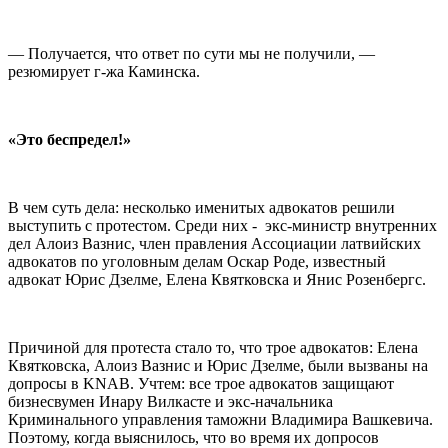
— Получается, что ответ по сути мы не получили, —
резюмирует г-жа Каминска.
«Это беспредел!»
В чем суть дела: несколько именитых адвокатов решили
выступить с протестом. Среди них - экс-министр внутренних
дел Алоиз Вазнис, член правления Ассоциации латвийских
адвокатов по уголовным делам Оскар Роде, известный
адвокат Юрис Дзелме, Елена Квятковска и Янис Розенбергс.
Причиной для протеста стало то, что трое адвокатов: Елена
Квятковска, Алоиз Вазнис и Юрис Дзелме, были вызваны на
допросы в KNAB. Учтем: все трое адвокатов защищают
бизнесвумен Инару Вилкасте и экс-начальника
Криминального управления таможни Владимира Вашкевича.
Поэтому, когда выяснилось, что во время их допросов