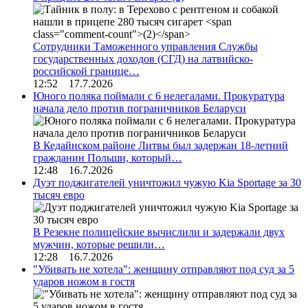
Сотрудники Таможенного управления Службы
государственных доходов (СГД) на латвийско-
российской границе…
12:52 17.7.2026
Юного поляка поймали с 6 нелегалами. Прокуратура
начала дело против пограничников Беларуси
В Кедайнском районе Литвы был задержан 18-летний
гражданин Польши, который…
12:48 16.7.2026
Дуэт поджигателей уничтожил чужую Kia Sportage за 30
тысяч евро
В Резекне полицейские вычислили и задержали двух
мужчин, которые решили…
12:28 16.7.2026
"Убивать не хотела": женщину отправляют под суд за 5
ударов ножом в гостя