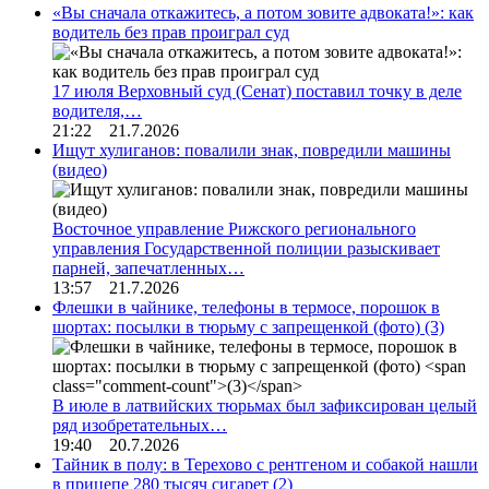
«Вы сначала откажитесь, а потом зовите адвоката!»: как
водитель без прав проиграл суд
17 июля Верховный суд (Сенат) поставил точку в деле
водителя,…
21:22 21.7.2026
Ищут хулиганов: повалили знак, повредили машины
(видео)
Восточное управление Рижского регионального
управления Государственной полиции разыскивает
парней, запечатленных…
13:57 21.7.2026
Флешки в чайнике, телефоны в термосе, порошок в
шортах: посылки в тюрьму с запрещенкой (фото)
(3)
В июле в латвийских тюрьмах был зафиксирован целый
ряд изобретательных…
19:40 20.7.2026
Тайник в полу: в Терехово с рентгеном и собакой нашли
в прицепе 280 тысяч сигарет
(2)