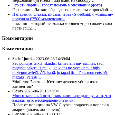
Верховный суд (Сенат) дал шанс на свободу…
Кто эти парни? Просят помочь в опознании (фото)
Госполиция Латвии обращается к жителям с просьбой…
Нападения, слежка, письма через «Swedbank»: «бывшая»
получила €2500 компенсации
Рижанин, который несколько месяцев «прессовал» свою
партнершу,…
Комментарии
Комментарии
Secinājumi...
2023-06-28 14:39:04
Pēc policijas teiktā, skaidrs, ka neviens nav atzinies, šādi
mēģinot paķert uz muļķi, ka viens no vecākiem ir bijis
noziegumavietā. Žēl, ka tā, jo tagad ticamības moments būs
mazāks. Parasti…
Убийство 7-летней Юстине: девочку убили из-за
алиментов?
Corax
2023-06-26 18:49:34
Многотысячный штраф компании-арендатору за то, что
выдали авто несовершеннолетним!
Побег от полиции на VW Citybee: подростки попали в
аварию (видео, дополнено)
Сергей
2023-06-26 15:11:14