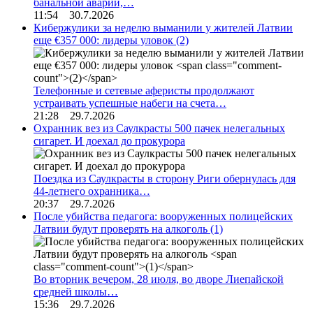
банальной аварии,…
11:54 30.7.2026
Кибержулики за неделю выманили у жителей Латвии
еще €357 000: лидеры уловок
(2)
Телефонные и сетевые аферисты продолжают
устраивать успешные набеги на счета…
21:28 29.7.2026
Охранник вез из Саулкрасты 500 пачек нелегальных
сигарет. И доехал до прокурора
Поездка из Саулкрасты в сторону Риги обернулась для
44-летнего охранника…
20:37 29.7.2026
После убийства педагога: вооруженных полицейских
Латвии будут проверять на алкоголь
(1)
Во вторник вечером, 28 июля, во дворе Лиепайской
средней школы…
15:36 29.7.2026