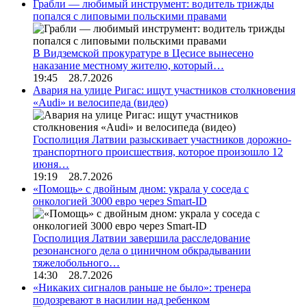
Грабли — любимый инструмент: водитель трижды
попался с липовыми польскими правами
В Видземской прокуратуре в Цесисе вынесено
наказание местному жителю, который…
19:45 28.7.2026
Авария на улице Ригас: ищут участников столкновения
«Audi» и велосипеда (видео)
Госполиция Латвии разыскивает участников дорожно-
транспортного происшествия, которое произошло 12
июня…
19:19 28.7.2026
«Помощь» с двойным дном: украла у соседа с
онкологией 3000 евро через Smart-ID
Госполиция Латвии завершила расследование
резонансного дела о циничном обкрадывании
тяжелобольного…
14:30 28.7.2026
«Никаких сигналов раньше не было»: тренера
подозревают в насилии над ребенком