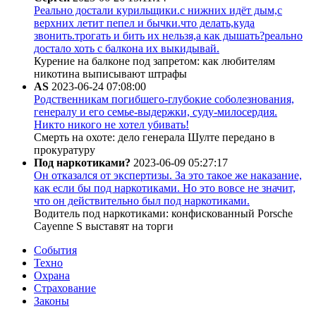
Реально достали курильщики.с нижних идёт дым,с
верхних летит пепел и бычки.что делать,куда
звонить.трогать и бить их нельзя,а как дышать?реально
достало хоть с балкона их выкидывай.
Курение на балконе под запретом: как любителям
никотина выписывают штрафы
AS
2023-06-24 07:08:00
Родственникам погибшего-глубокие соболезнования,
генералу и его семье-выдержки, суду-милосердия.
Никто никого не хотел убивать!
Смерть на охоте: дело генерала Шулте передано в
прокуратуру
Под наркотиками?
2023-06-09 05:27:17
Он отказался от экспертизы. За это такое же наказание,
как если бы под наркотиками. Но это вовсе не значит,
что он действительно был под наркотиками.
Водитель под наркотиками: конфискованный Porsche
Cayenne S выставят на торги
События
Техно
Охрана
Страхование
Законы