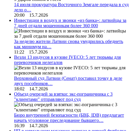
14 июля прокуратура Восточного Земгале передала в суд
дело о…
20:00 15.7.2026
Инвестиции в воздух и звонки «из банка»: латвийцы за
7 дней отдали мошенникам более 360 000
За неделю жители Латвии снова умудрились обеднеть
как минимум на…
11:22 15.7.2026
Везли 13 индусов в кузове IVECO: 5 лет тюрьмы для
перевозчиков нелегалов
Верховный суд Латвии (Сенат) поставил точку в деле
двух пособников…
18:02 14.7.2026
Объезд очередей за взятки: экс-пограничника с 3
"клиентами" отправляют под суд
Бюро внутренней безопасности (БВБ, IDB) предлагает
начать уголовное преследование бывшего…
16:39 14.7.2026
ЧП в юрмальском магазине: хулиган в черной футболке