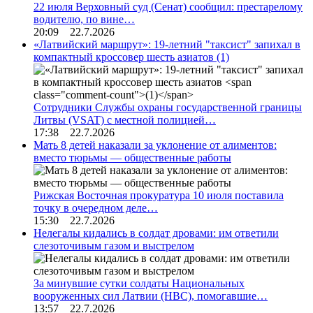
22 июля Верховный суд (Сенат) сообщил: престарелому
водителю, по вине…
20:09 22.7.2026
«Латвийский маршрут»: 19-летний "таксист" запихал в
компактный кроссовер шесть азиатов
(1)
Сотрудники Службы охраны государственной границы
Литвы (VSAT) с местной полицией…
17:38 22.7.2026
Мать 8 детей наказали за уклонение от алиментов:
вместо тюрьмы — общественные работы
Рижская Восточная прокуратура 10 июля поставила
точку в очередном деле…
15:30 22.7.2026
Нелегалы кидались в солдат дровами: им ответили
слезоточивым газом и выстрелом
За минувшие сутки солдаты Национальных
вооруженных сил Латвии (НВС), помогавшие…
13:57 22.7.2026