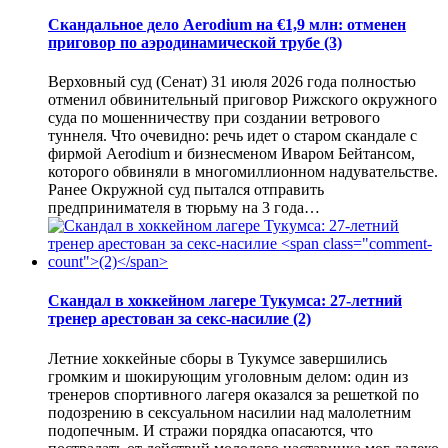
Скандальное дело Aerodium на €1,9 млн: отменен
приговор по аэродинамической трубе
(3)
Верховный суд (Сенат) 31 июля 2026 года полностью
отменил обвинительный приговор Рижского окружного
суда по мошенничеству при создании ветрового
туннеля. Что очевидно: речь идет о старом скандале с
фирмой Aerodium и бизнесменом Иваром Бейтансом,
которого обвиняли в многомиллионном надувательстве.
Ранее Окружной суд пытался отправить
предпринимателя в тюрьму на 3 года…
Скандал в хоккейном лагере Тукумса: 27-летний
тренер арестован за секс-насилие
(2)
Летние хоккейные сборы в Тукумсе завершились
громким и шокирующим уголовным делом: один из
тренеров спортивного лагеря оказался за решеткой по
подозрению в сексуальном насилии над малолетним
подопечным. И стражи порядка опасаются, что