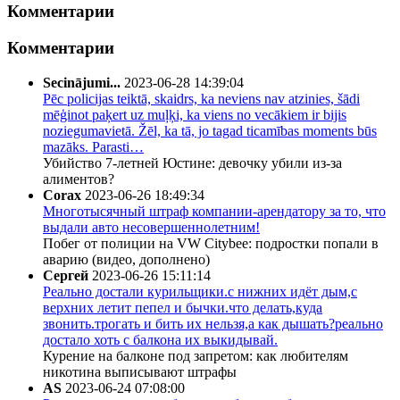
Комментарии
Комментарии
Secinājumi...
2023-06-28 14:39:04
Pēc policijas teiktā, skaidrs, ka neviens nav atzinies, šādi
mēģinot paķert uz muļķi, ka viens no vecākiem ir bijis
noziegumavietā. Žēl, ka tā, jo tagad ticamības moments būs
mazāks. Parasti…
Убийство 7-летней Юстине: девочку убили из-за
алиментов?
Corax
2023-06-26 18:49:34
Многотысячный штраф компании-арендатору за то, что
выдали авто несовершеннолетним!
Побег от полиции на VW Citybee: подростки попали в
аварию (видео, дополнено)
Сергей
2023-06-26 15:11:14
Реально достали курильщики.с нижних идёт дым,с
верхних летит пепел и бычки.что делать,куда
звонить.трогать и бить их нельзя,а как дышать?реально
достало хоть с балкона их выкидывай.
Курение на балконе под запретом: как любителям
никотина выписывают штрафы
AS
2023-06-24 07:08:00