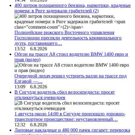
400 литров похищенного бензина, наркотики, краденые
номера: в Риге задержали грабителей
(2)
Полицейские рижского Восточного управления
Госполиции пресекли деятельность криминального
дуэта, поставившего…
13:52 6.8.2026
Обгон на трассе А8 стоил водителю BMW 1400 евро и
прав (видео)
Очередной лихач решил устроить ралли на трассе под
Елгавой —…
13:09 6.8.2026
В Сигулде водитель сбил велосипедиста: просят
откликнуться очевидцев
1 августа около 14:00 в Сигулде произошло дорожно-
транспортное происшествие: неустановленный…
12:32 6.8.2026
Липовые накладные и 480 000 пачек сигарет: перевозка