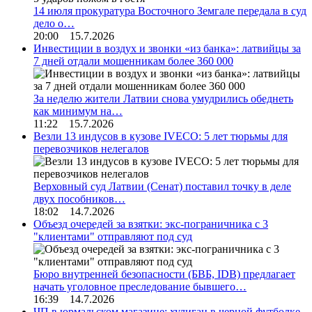
14 июля прокуратура Восточного Земгале передала в суд
дело о…
20:00 15.7.2026
Инвестиции в воздух и звонки «из банка»: латвийцы за
7 дней отдали мошенникам более 360 000
За неделю жители Латвии снова умудрились обеднеть
как минимум на…
11:22 15.7.2026
Везли 13 индусов в кузове IVECO: 5 лет тюрьмы для
перевозчиков нелегалов
Верховный суд Латвии (Сенат) поставил точку в деле
двух пособников…
18:02 14.7.2026
Объезд очередей за взятки: экс-пограничника с 3
"клиентами" отправляют под суд
Бюро внутренней безопасности (БВБ, IDB) предлагает
начать уголовное преследование бывшего…
16:39 14.7.2026
ЧП в юрмальском магазине: хулиган в черной футболке