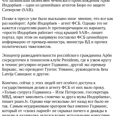
что латвийский бизнесмен чеченского происхождения Арби
Индорбаев – один из ценнейших агентов Бюро по защите
Сатверсме (SAB).
Позже в прессе уже было высказано иное мнение, что все как
раз наоборот: Арби Индорбаев – агент ФСБ. Однако это не
кажется создателям puaro.lv противоречащим их варианту,
«просто Индорбаев работает «под крышей SAB», пишет
портал, при этом он напрямую поставлял ФСБ ценнейшую
информацию от премьер-министра, министра ВД и прочих
политических тяжеловесов.
Эпицентр разведдеятельности российского гражданина Арби
сосредоточен в теннисном клубе Prezidents, где в узком кругу
в теннис регулярно играют Годманис, другой экс-премьер
Биркавс, экс-президент Гунтис Улманис, руководитель Itera
Latvija Савицкис и другие.
Конечно, сейчас у этих людей нет особого доступа к
государственным делам и агенту ФСБ от них мало проку.
«Только супруга Годманиса – Илзе Петерсоне, госсекретарь
МВД, может замолвить словечко за друга мужа Индорбаева»,
пишет puaro.lv. Однако еще несколько лет назад все было не
так. Самым неудержимым оратором был именно Годманис,
который от «своих парней» не скрывал ничего и дважды в
неделю в раздевалке делился всеми актуальными новостями.