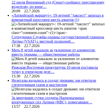
22 июля Верховный суд (Сенат) сообщил: престарелому
водителю, по вине…
20:09 22.7.2026
«Латвийский маршрут»: 19-летний "таксист" запихал в
компактный кроссовер шесть азиатов
(1)
Сотрудники Службы охраны государственной границы
Литвы (VSAT) с местной полицией…
17:38 22.7.2026
Мать 8 детей наказали за уклонение от алиментов:
вместо тюрьмы — общественные работы
Рижская Восточная прокуратура 10 июля поставила
точку в очередном деле…
15:30 22.7.2026
Нелегалы кидались в солдат дровами: им ответили
слезоточивым газом и выстрелом
За минувшие сутки солдаты Национальных
вооруженных сил Латвии (НВС), помогавшие…
13:57 22.7.2026