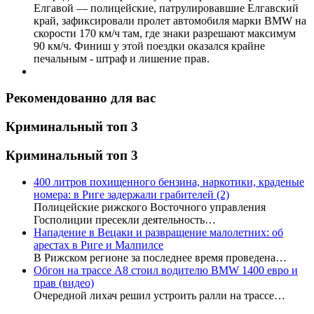
Елгавой — полицейские, патрулировавшие Елгавский
край, зафиксировали пролет автомобиля марки BMW на
скорости 170 км/ч там, где знаки разрешают максимум
90 км/ч. Финиш у этой поездки оказался крайне
печальным - штраф и лишение прав.
Рекомендованно для вас
Криминальный топ 3
Криминальный топ 3
400 литров похищенного бензина, наркотики, краденые
номера: в Риге задержали грабителей
(2)
Полицейские рижского Восточного управления
Госполиции пресекли деятельность…
Нападение в Вецаки и развращение малолетних: об
арестах в Риге и Малпилсе
В Рижском регионе за последнее время проведена…
Обгон на трассе А8 стоил водителю BMW 1400 евро и
прав (видео)
Очередной лихач решил устроить ралли на трассе…