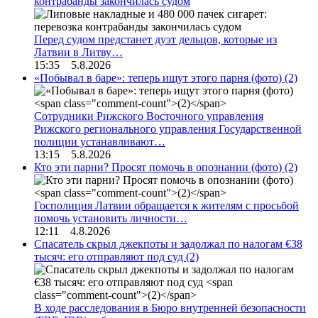
контрабанды закончилась судом
Перед судом предстанет дуэт дельцов, которые из
Латвии в Литву…
15:35 5.8.2026
«Побывал в баре»: теперь ищут этого парня (фото)
(2)
Сотрудники Рижского Восточного управления
Рижского регионального управления Государственной
полиции устанавливают…
13:15 5.8.2026
Кто эти парни? Просят помочь в опознании (фото)
(2)
Госполиция Латвии обращается к жителям с просьбой
помочь установить личности…
12:11 4.8.2026
Спасатель скрыл джекпоты и задолжал по налогам €38
тысяч: его отправляют под суд
(2)
В ходе расследования в Бюро внутренней безопасности