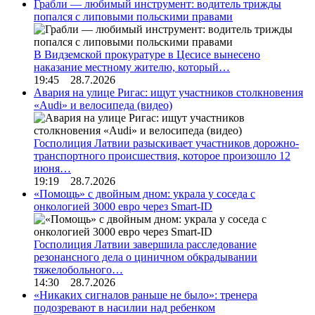
Грабли — любимый инструмент: водитель трижды
попался с липовыми польскими правами
В Видземской прокуратуре в Цесисе вынесено
наказание местному жителю, который…
19:45 28.7.2026
Авария на улице Ригас: ищут участников столкновения
«Audi» и велосипеда (видео)
Госполиция Латвии разыскивает участников дорожно-
транспортного происшествия, которое произошло 12
июня…
19:19 28.7.2026
«Помощь» с двойным дном: украла у соседа с
онкологией 3000 евро через Smart-ID
Госполиция Латвии завершила расследование
резонансного дела о циничном обкрадывании
тяжелобольного…
14:30 28.7.2026
«Никаких сигналов раньше не было»: тренера
подозревают в насилии над ребенком