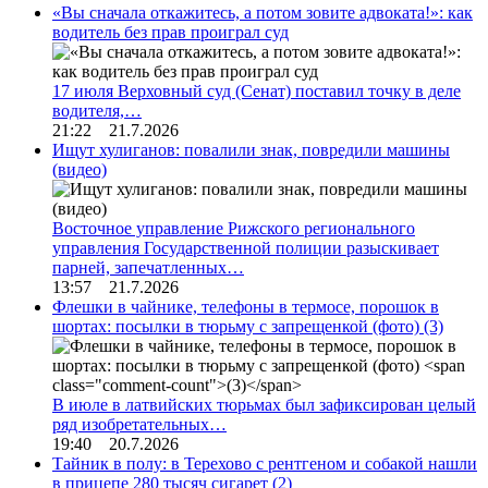
«Вы сначала откажитесь, а потом зовите адвоката!»: как
водитель без прав проиграл суд
17 июля Верховный суд (Сенат) поставил точку в деле
водителя,…
21:22 21.7.2026
Ищут хулиганов: повалили знак, повредили машины
(видео)
Восточное управление Рижского регионального
управления Государственной полиции разыскивает
парней, запечатленных…
13:57 21.7.2026
Флешки в чайнике, телефоны в термосе, порошок в
шортах: посылки в тюрьму с запрещенкой (фото)
(3)
В июле в латвийских тюрьмах был зафиксирован целый
ряд изобретательных…
19:40 20.7.2026
Тайник в полу: в Терехово с рентгеном и собакой нашли
в прицепе 280 тысяч сигарет
(2)