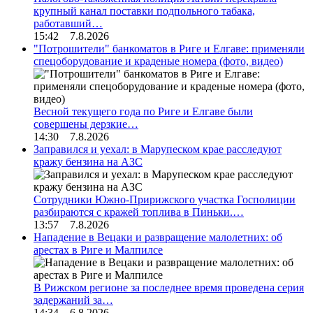
крупный канал поставки подпольного табака,
работавший…
15:42 7.8.2026
"Потрошители" банкоматов в Риге и Елгаве: применяли
спецоборудование и краденые номера (фото, видео)
Весной текущего года по Риге и Елгаве были
совершены дерзкие…
14:30 7.8.2026
Заправился и уехал: в Марупеском крае расследуют
кражу бензина на АЗС
Сотрудники Южно-Пририжского участка Госполиции
разбираются с кражей топлива в Пиньки.…
13:57 7.8.2026
Нападение в Вецаки и развращение малолетних: об
арестах в Риге и Малпилсе
В Рижском регионе за последнее время проведена серия
задержаний за…
14:34 6.8.2026