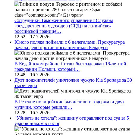
Сотрудники Таможенного управления Службы
государственных доходов (СГД) на латвийско-
российской границе…
12:52 17.7.2026
Юного поляка поймали с 6 нелегалами. Прокуратура
начала дело против пограничников Беларуси
В Кедайнском районе Литвы был задержан 18-летний
гражданин Польши, который…
12:48 16.7.2026
Дуэт поджигателей уничтожил чужую Kia Sportage за 30
тысяч евро
В Резекне полицейские вычислили и задержали двух
мужчин, которые решили…
12:28 16.7.2026
"Убивать не хотела": женщину отправляют под суд за 5
ударов ножом в гостя