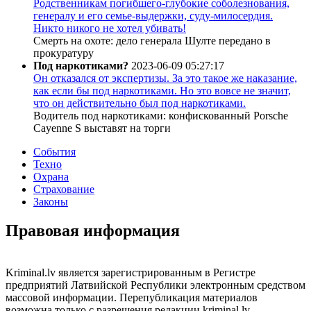
Родственникам погибшего-глубокие соболезнования,
генералу и его семье-выдержки, суду-милосердия.
Никто никого не хотел убивать!
Смерть на охоте: дело генерала Шулте передано в
прокуратуру
Под наркотиками?
2023-06-09 05:27:17
Он отказался от экспертизы. За это такое же наказание,
как если бы под наркотиками. Но это вовсе не значит,
что он действительно был под наркотиками.
Водитель под наркотиками: конфискованный Porsche
Cayenne S выставят на торги
События
Техно
Охрана
Страхование
Законы
Правовая информация
Kriminal.lv является зарегистрированным в Регистре
предприятий Латвийской Республики электронным средством
массовой информации. Перепубликация материалов
возможна только с разрешения редакции kriminal.lv.