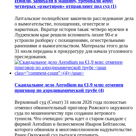
Избили, запихали в машину, требовали 4000:
четверых «рэкетиров» отправляют под суд
(1)
Латгальские полицейские закончили расследование дела
о вымогательстве, похищениях, огнестреле и
наркотиках. Вкратце история такая: четверо мужчин в
Лудзенском крае решили вспомнить лихие 90-е и
устроили разборку с похищениями, огнестрельными
ранениями и вымогательством. Материалы этого дела
31 июля переданы в прокуратуру для начала уголовного
преследования.
Скандальное дело Aerodium на €1,9 млн: отменен
приговор по аэродинамической трубе
(4)
Верховный суд (Сенат) 31 июля 2026 года полностью
отменил обвинительный приговор Рижского окружного
суда по мошенничеству при создании ветрового
туннеля. Что очевидно: речь идет о старом скандале с
фирмой Aerodium и бизнесменом Иваром Бейтансом,
которого обвиняли в многомиллионном надувательстве.
Ранее Окружной суд пытался отправить