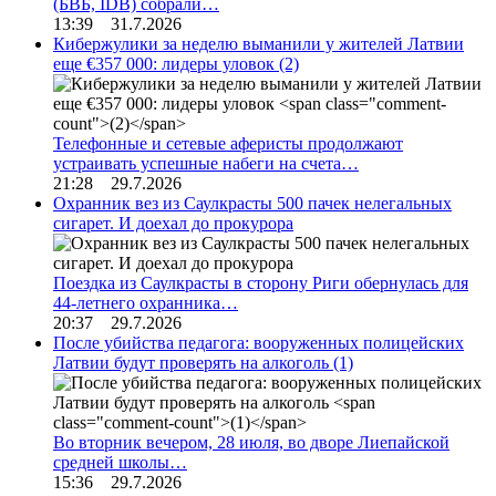
(БВБ, IDB) собрали…
13:39 31.7.2026
Кибержулики за неделю выманили у жителей Латвии
еще €357 000: лидеры уловок
(2)
Телефонные и сетевые аферисты продолжают
устраивать успешные набеги на счета…
21:28 29.7.2026
Охранник вез из Саулкрасты 500 пачек нелегальных
сигарет. И доехал до прокурора
Поездка из Саулкрасты в сторону Риги обернулась для
44-летнего охранника…
20:37 29.7.2026
После убийства педагога: вооруженных полицейских
Латвии будут проверять на алкоголь
(1)
Во вторник вечером, 28 июля, во дворе Лиепайской
средней школы…
15:36 29.7.2026