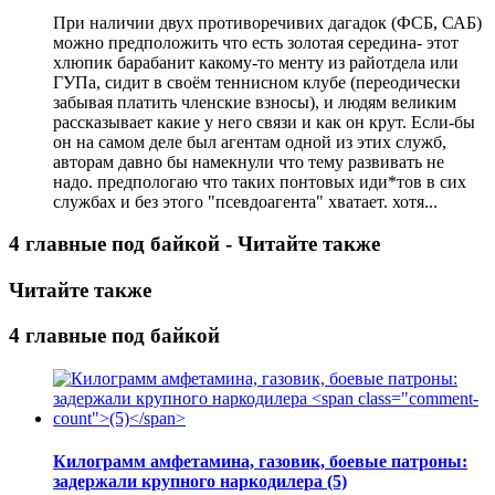
При наличии двух противоречивих дагадок (ФСБ, САБ)
можно предположить что есть золотая середина- этот
хлюпик барабанит какому-то менту из райотдела или
ГУПа, сидит в своём теннисном клубе (переодически
забывая платить членские взносы), и людям великим
рассказывает какие у него связи и как он крут. Если-бы
он на самом деле был агентам одной из этих служб,
авторам давно бы намекнули что тему развивать не
надо. предпологаю что таких понтовых иди*тов в сих
службах и без этого "псевдоагента" хватает. хотя...
4 главные под байкой - Читайте также
Читайте также
4 главные под байкой
Килограмм амфетамина, газовик, боевые патроны:
задержали крупного наркодилера
(5)