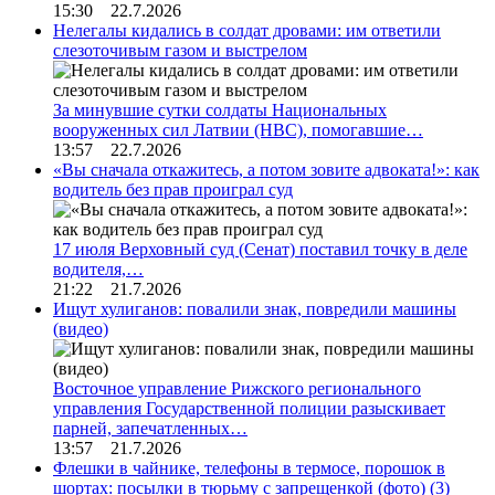
15:30 22.7.2026
Нелегалы кидались в солдат дровами: им ответили
слезоточивым газом и выстрелом
За минувшие сутки солдаты Национальных
вооруженных сил Латвии (НВС), помогавшие…
13:57 22.7.2026
«Вы сначала откажитесь, а потом зовите адвоката!»: как
водитель без прав проиграл суд
17 июля Верховный суд (Сенат) поставил точку в деле
водителя,…
21:22 21.7.2026
Ищут хулиганов: повалили знак, повредили машины
(видео)
Восточное управление Рижского регионального
управления Государственной полиции разыскивает
парней, запечатленных…
13:57 21.7.2026
Флешки в чайнике, телефоны в термосе, порошок в
шортах: посылки в тюрьму с запрещенкой (фото)
(3)