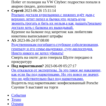
Побег от полиции на VW Citybee: подростки попали в
аварию (видео, дополнено)
Сергей
2023-06-26 15:11:14
Реально достали курильщики.с нижних идёт дым,с
верхних летит пепел и бычки.что делать,куда
звонить.трогать и бить их нельзя,а как дышать?реально
достало хоть с балкона их выкидывай.
Курение на балконе под запретом: как любителям
никотина выписывают штрафы
AS
2023-06-24 07:08:00
Родственникам погибшего-глубокие соболезнования,
генералу и его семье-выдержки, суду-милосердия.
Никто никого не хотел убивать!
Смерть на охоте: дело генерала Шулте передано в
прокуратуру
Под наркотиками?
2023-06-09 05:27:17
Он отказался от экспертизы. За это такое же наказание,
как если бы под наркотиками. Но это вовсе не значит,
что он действительно был под наркотиками.
Водитель под наркотиками: конфискованный Porsche
Cayenne S выставят на торги
События
Техно
Охрана