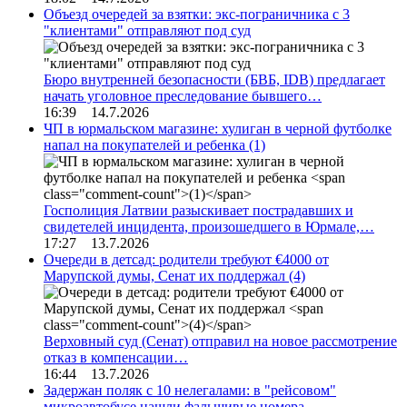
Объезд очередей за взятки: экс-пограничника с 3
"клиентами" отправляют под суд
Бюро внутренней безопасности (БВБ, IDB) предлагает
начать уголовное преследование бывшего…
16:39 14.7.2026
ЧП в юрмальском магазине: хулиган в черной футболке
напал на покупателей и ребенка
(1)
Госполиция Латвии разыскивает пострадавших и
свидетелей инцидента, произошедшего в Юрмале,…
17:27 13.7.2026
Очереди в детсад: родители требуют €4000 от
Марупской думы, Сенат их поддержал
(4)
Верховный суд (Сенат) отправил на новое рассмотрение
отказ в компенсации…
16:44 13.7.2026
Задержан поляк с 10 нелегалами: в "рейсовом"
микроавтобусе нашли фальшивые номера