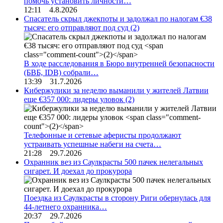
помочь установить личности…
12:11 4.8.2026
Спасатель скрыл джекпоты и задолжал по налогам €38
тысяч: его отправляют под суд
(2)
В ходе расследования в Бюро внутренней безопасности
(БВБ, IDB) собрали…
13:39 31.7.2026
Кибержулики за неделю выманили у жителей Латвии
еще €357 000: лидеры уловок
(2)
Телефонные и сетевые аферисты продолжают
устраивать успешные набеги на счета…
21:28 29.7.2026
Охранник вез из Саулкрасты 500 пачек нелегальных
сигарет. И доехал до прокурора
Поездка из Саулкрасты в сторону Риги обернулась для
44-летнего охранника…
20:37 29.7.2026