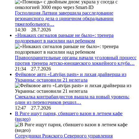
Госполиция Латвии завершила расследование
резонансного дела о циничном обкрадывании
тяжелобольного…
14:30 28.7.2026
«Никаких сигналов раньше не было»: тренера
подозревают в насилии над ребенком
Правоохранительные органы начали уголовный процесс
против тренера детско-юношеского хоккейного клуба…
21:34 27.7.2026
Фейковое авто «Latvijas pasts» и лихая драйверша из
Украины: остановили 21 нелегала
Смекалка контрабандистов вышла на новый уровень:
один из перевозчиков решил…
12:47 27.7.2026
В Риге ищут парня, сбившего вазон в летнем кафе
(видео)
Сотрудники Рижского Северного управления