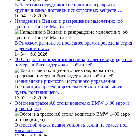
В Латгалии сотрудники Госполиции перекрыли
крупный канал поставки психотропных веществ.…
16:54 6.8.2026
Нападение в Вецаки и развращение малолетних: об
арестах в Риге и Малпилсе
В Рижском регионе за последнее время проведена серия
задержаний за…
14:34 6.8.2026
400 литров похищенного бензина, наркотики, краденые
номера: в Риге задержали грабителей
Полицейские рижского Восточного управления
Госполиции пресекли деятельность криминального
дуэта, поставившего…
13:52 6.8.2026
Обгон на трассе А8 стоил водителю BMW 1400 евро и
прав (видео)
Очередной лихач решил устроить ралли на трассе под
Елгавой —…
13:09 6.8.2026