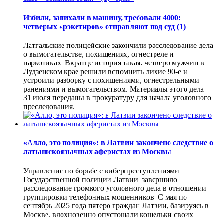
Избили, запихали в машину, требовали 4000:
четверых «рэкетиров» отправляют под суд
(1)
Латгальские полицейские закончили расследование дела
о вымогательстве, похищениях, огнестреле и
наркотиках. Вкратце история такая: четверо мужчин в
Лудзенском крае решили вспомнить лихие 90-е и
устроили разборку с похищениями, огнестрельными
ранениями и вымогательством. Материалы этого дела
31 июля переданы в прокуратуру для начала уголовного
преследования.
«Алло, это полиция»: в Латвии закончено следствие о
латышскоязычных аферистах из Москвы
Управление по борьбе с киберпреступлениями
Государственной полиции Латвии завершило
расследование громкого уголовного дела в отношении
группировки телефонных мошенников. С мая по
сентябрь 2025 года пятеро граждан Латвии, базируясь в
Москве, вдохновенно опустошали кошельки своих