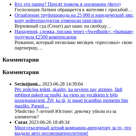
Кто эти парни? Просят помочь в опознании (фото)
Госполиция Латвии обращается к жителям с просьбой…
Ограбление трубопровода на 25 000 и юридический ляп:
вору нефтепродуктов отменили приговор
Верховный суд (Сенат) дал шанс на свободу…
Нападения, слежка, письма через «Swedbank»: «бывшая»
получила €2500 компенсации
Рижанин, который несколько месяцев «прессовал» свою
партнершу,…
Комментарии
Комментарии
Secinājumi...
2023-06-28 14:39:04
Pēc policijas teiktā, skaidrs, ka neviens nav atzinies, šādi
mēģinot paķert uz muļķi, ka viens no vecākiem ir bijis
noziegumavietā. Žēl, ka tā, jo tagad ticamības moments būs
mazāks. Parasti…
Убийство 7-летней Юстине: девочку убили из-за
алиментов?
Corax
2023-06-26 18:49:34
Многотысячный штраф компании-арендатору за то, что
выдали авто несовершеннолетним!