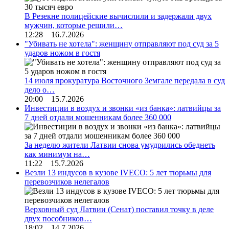
В Резекне полицейские вычислили и задержали двух
мужчин, которые решили…
12:28 16.7.2026
"Убивать не хотела": женщину отправляют под суд за 5
ударов ножом в гостя
14 июля прокуратура Восточного Земгале передала в суд
дело о…
20:00 15.7.2026
Инвестиции в воздух и звонки «из банка»: латвийцы за
7 дней отдали мошенникам более 360 000
За неделю жители Латвии снова умудрились обеднеть
как минимум на…
11:22 15.7.2026
Везли 13 индусов в кузове IVECO: 5 лет тюрьмы для
перевозчиков нелегалов
Верховный суд Латвии (Сенат) поставил точку в деле
двух пособников…
18:02 14.7.2026