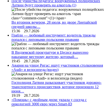
После убийства педагога: вооруженных полицейских
Латвии будут проверять на алкоголь
(1)
Во вторник вечером, 28 июля, во дворе Лиепайской
средней школы…
15:36 29.7.2026
Грабли — любимый инструмент: водитель трижды
попался с липовыми польскими правами
В Видземской прокуратуре в Цесисе вынесено
наказание местному жителю, который…
19:45 28.7.2026
Авария на улице Ригас: ищут участников столкновения
«Audi» и велосипеда (видео)
Госполиция Латвии разыскивает участников дорожно-
транспортного происшествия, которое произошло 12
июня…
19:19 28.7.2026
«Помощь» с двойным дном: украла у соседа с
онкологией 3000 евро через Smart-ID