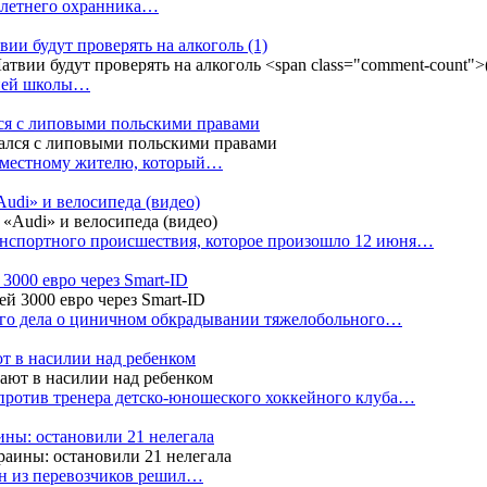
4-летнего охранника…
вии будут проверять на алкоголь
(1)
дней школы…
ся с липовыми польскими правами
е местному жителю, который…
udi» и велосипеда (видео)
анспортного происшествия, которое произошло 12 июня…
3000 евро через Smart-ID
ого дела о циничном обкрадывании тяжелобольного…
т в насилии над ребенком
против тренера детско-юношеского хоккейного клуба…
аины: остановили 21 нелегала
ин из перевозчиков решил…