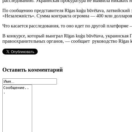
расследованию. Украинская прокуратура не выявила никаких на
По сообщению представителя Rīgas kuģu būvētava, латвийский
«Незалежність». Сумма контракта огромна — 400 млн долларов.
Что касается расследования, то оно идет по другой платформе 
В конкурсе, который выиграл Rīgas kuģu būvētava, украинская
правоохранительных органов, — сообщает руководство Rīgas k
Оставить комментарий