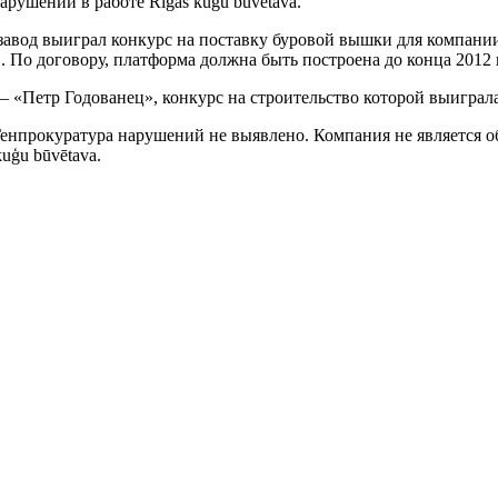
рушений в работе Rīgas kuģu būvētava.
 завод выиграл конкурс на поставку буровой вышки для компан
 По договору, платформа должна быть построена до конца 2012 
— «Петр Годованец», конкурс на строительство которой выиграла
 Генпрокуратура нарушений не выявлено. Компания не является 
uģu būvētava.