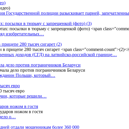
ео)
ния Государственной полиции разыскивает парней, запечатлен
х: посылки в тюрьму с запрещенкой (фото)
(3)
ряд изобретательных…
в прицепе 280 тысяч сигарет
(2)
енных доходов (СГД) на латвийско-российской границе…
ала дело против пограничников Беларуси
ражданин Польши, который…
тысяч евро
жчин, которые решили…
даров ножом в гостя
 дело о…
7 дней отдали мошенникам более 360 000