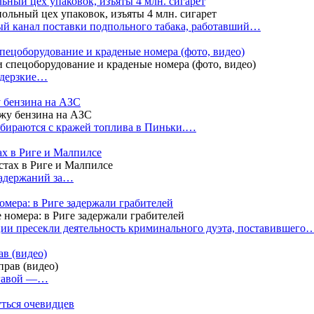
ный цех упаковок, изъяты 4 млн. сигарет
й канал поставки подпольного табака, работавший…
пецоборудование и краденые номера (фото, видео)
 дерзкие…
у бензина на АЗС
бираются с кражей топлива в Пиньки.…
ах в Риге и Малпилсе
задержаний за…
омера: в Риге задержали грабителей
ии пресекли деятельность криминального дуэта, поставившего
в (видео)
лгавой —…
уться очевидцев