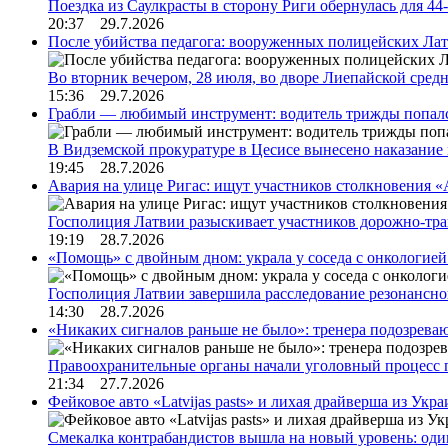
Поездка из Саулкрасты в сторону Риги обернулась для 4
20:37 29.7.2026
После убийства педагога: вооруженных полицейских Лат
Во вторник вечером, 28 июля, во дворе Лиепайской сре
15:36 29.7.2026
Грабли — любимый инструмент: водитель трижды попал
В Видземской прокуратуре в Цесисе вынесено наказани
19:45 28.7.2026
Авария на улице Ригас: ищут участников столкновения «A
Госполиция Латвии разыскивает участников дорожно-тр
19:19 28.7.2026
«Помощь» с двойным дном: украла у соседа с онкологией 
Госполиция Латвии завершила расследование резонансн
14:30 28.7.2026
«Никаких сигналов раньше не было»: тренера подозреваю
Правоохранительные органы начали уголовный процесс 
21:34 27.7.2026
Фейковое авто «Latvijas pasts» и лихая драйверша из Укр
Смекалка контрабандистов вышла на новый уровень: од