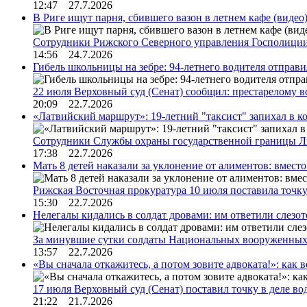
12:47 27.7.2026
В Риге ищут парня, сбившего вазон в летнем кафе (видео
Сотрудники Рижского Северного управления Госполиции
14:56 24.7.2026
Гибель школьницы на зебре: 94-летнего водителя отправ
22 июля Верховный суд (Сенат) сообщил: престарелому 
20:09 22.7.2026
«Латвийский маршрут»: 19-летний "таксист" запихал в к
Сотрудники Службы охраны государственной границы 
17:38 22.7.2026
Мать 8 детей наказали за уклонение от алиментов: вме
Рижская Восточная прокуратура 10 июля поставила точк
15:30 22.7.2026
Нелегалы кидались в солдат дровами: им ответили слезо
За минувшие сутки солдаты Национальных вооруженны
13:57 22.7.2026
«Вы сначала откажитесь, а потом зовите адвоката!»: как в
17 июля Верховный суд (Сенат) поставил точку в деле в
21:22 21.7.2026