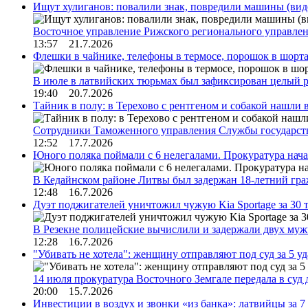
Ищут хулиганов: повалили знак, повредили машины (вид
Восточное управление Рижского регионального управле
13:57 21.7.2026
Флешки в чайнике, телефоны в термосе, порошок в шорта
В июле в латвийских тюрьмах был зафиксирован целый 
19:40 20.7.2026
Тайник в полу: в Терехово с рентгеном и собакой нашли 
Сотрудники Таможенного управления Службы государств
12:52 17.7.2026
Юного поляка поймали с 6 нелегалами. Прокуратура нач
В Кедайнском районе Литвы был задержан 18-летний г
12:48 16.7.2026
Дуэт поджигателей уничтожил чужую Kia Sportage за 30 
В Резекне полицейские вычислили и задержали двух му
12:28 16.7.2026
"Убивать не хотела": женщину отправляют под суд за 5 у
14 июля прокуратура Восточного Земгале передала в суд
20:00 15.7.2026
Инвестиции в воздух и звонки «из банка»: латвийцы за 