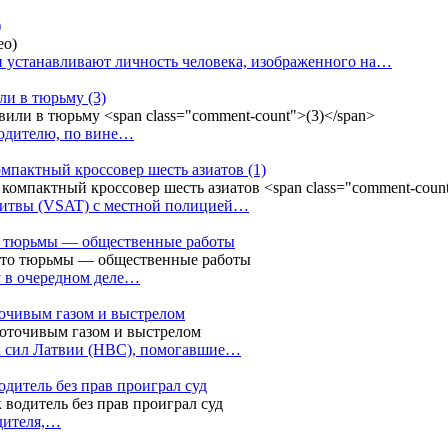
)
 устанавливают личность человека, изображенного на…
или в тюрьму
(3)
водителю, по вине…
омпактный кроссовер шесть азиатов
(1)
Литвы (VSAT) с местной полицией…
сто тюрьмы — общественные работы
у в очередном деле…
точивым газом и выстрелом
х сил Латвии (НВС), помогавшие…
одитель без прав проиграл суд
одителя,…