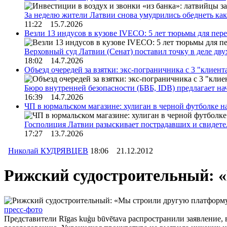
За неделю жители Латвии снова умудрились обеднеть к
11:22 15.7.2026
Везли 13 индусов в кузове IVECO: 5 лет тюрьмы для пер
Верховный суд Латвии (Сенат) поставил точку в деле д
18:02 14.7.2026
Объезд очередей за взятки: экс-пограничника с 3 "клиен
Бюро внутренней безопасности (БВБ, IDB) предлагает н
16:39 14.7.2026
ЧП в юрмальском магазине: хулиган в черной футболке н
Госполиция Латвии разыскивает пострадавших и свидет
17:27 13.7.2026
Николай КУДРЯВЦЕВ
18:06 21.12.2012
Рижский судостроительный: 
пресс-фото
Представители Rīgas kuģu būvētava распространили заявление,