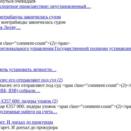
анспортное происшествие: неустановленный…
контрабанды закончилась судом
и в Литву…
регионального управления Государственной полиции устанавл
омочь установить личности…
сяч: его отправляют под суд
(2)
(БВБ, IDB) собрали…
 €357 000: лидеры уловок
(2)
 успешные набеги на счета…
ет. И доехал до прокурора