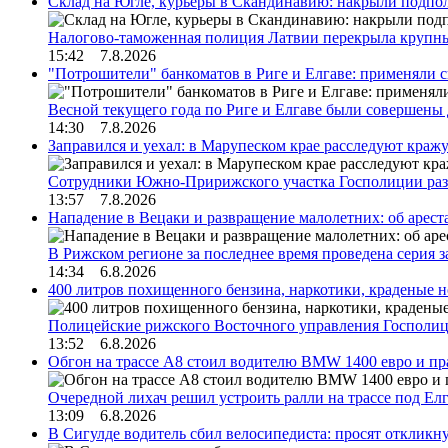
Склад на Югле, курьеры в Скандинавию: накрыли подполь
Налогово-таможенная полиция Латвии перекрыла крупны
15:42 7.8.2026
"Потрошители" банкоматов в Риге и Елгаве: применяли с
Весной текущего года по Риге и Елгаве были совершены
14:30 7.8.2026
Заправился и уехал: в Марупеском крае расследуют краж
Сотрудники Южно-Пририжского участка Госполиции раз
13:57 7.8.2026
Нападение в Вецаки и развращение малолетних: об арест
В Рижском регионе за последнее время проведена серия 
14:34 6.8.2026
400 литров похищенного бензина, наркотики, краденые н
Полицейские рижского Восточного управления Госполиц
13:52 6.8.2026
Обгон на трассе А8 стоил водителю BMW 1400 евро и пра
Очередной лихач решил устроить ралли на трассе под Е
13:09 6.8.2026
В Сигулде водитель сбил велосипедиста: просят откликн