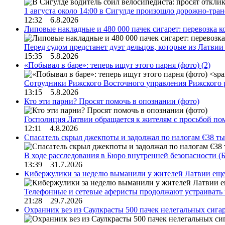
1 августа около 14:00 в Сигулде произошло дорожно-тр
12:32 6.8.2026
Липовые накладные и 480 000 пачек сигарет: перевозка 
Перед судом предстанет дуэт дельцов, которые из Латви
15:35 5.8.2026
«Побывал в баре»: теперь ищут этого парня (фото)
(2)
Сотрудники Рижского Восточного управления Рижского 
13:15 5.8.2026
Кто эти парни? Просят помочь в опознании (фото)
Госполиция Латвии обращается к жителям с просьбой п
12:11 4.8.2026
Спасатель скрыл джекпоты и задолжал по налогам €38 ты
В ходе расследования в Бюро внутренней безопасности 
13:39 31.7.2026
Кибержулики за неделю выманили у жителей Латвии еще
Телефонные и сетевые аферисты продолжают устраивать
21:28 29.7.2026
Охранник вез из Саулкрасты 500 пачек нелегальных сигар