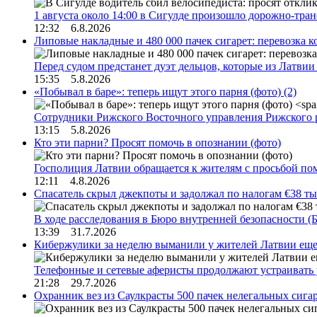
1 августа около 14:00 в Сигулде произошло дорожно-тр
12:32 6.8.2026
Липовые накладные и 480 000 пачек сигарет: перевозка 
Перед судом предстанет дуэт дельцов, которые из Латви
15:35 5.8.2026
«Побывал в баре»: теперь ищут этого парня (фото)
(2)
Сотрудники Рижского Восточного управления Рижского 
13:15 5.8.2026
Кто эти парни? Просят помочь в опознании (фото)
Госполиция Латвии обращается к жителям с просьбой п
12:11 4.8.2026
Спасатель скрыл джекпоты и задолжал по налогам €38 ты
В ходе расследования в Бюро внутренней безопасности 
13:39 31.7.2026
Кибержулики за неделю выманили у жителей Латвии еще
Телефонные и сетевые аферисты продолжают устраивать
21:28 29.7.2026
Охранник вез из Саулкрасты 500 пачек нелегальных сигар