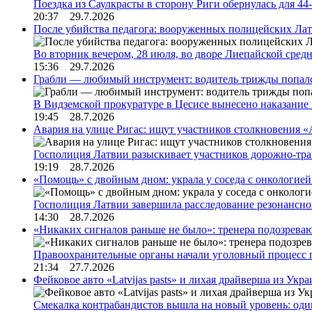
Поездка из Саулкрасты в сторону Риги обернулась для 4
20:37 29.7.2026
После убийства педагога: вооруженных полицейских Лат
Во вторник вечером, 28 июля, во дворе Лиепайской сре
15:36 29.7.2026
Грабли — любимый инструмент: водитель трижды попал
В Видземской прокуратуре в Цесисе вынесено наказани
19:45 28.7.2026
Авария на улице Ригас: ищут участников столкновения «A
Госполиция Латвии разыскивает участников дорожно-тр
19:19 28.7.2026
«Помощь» с двойным дном: украла у соседа с онкологией 
Госполиция Латвии завершила расследование резонансн
14:30 28.7.2026
«Никаких сигналов раньше не было»: тренера подозреваю
Правоохранительные органы начали уголовный процесс 
21:34 27.7.2026
Фейковое авто «Latvijas pasts» и лихая драйверша из Укр
Смекалка контрабандистов вышла на новый уровень: од