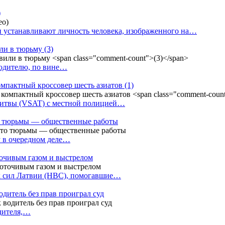
)
 устанавливают личность человека, изображенного на…
или в тюрьму
(3)
водителю, по вине…
омпактный кроссовер шесть азиатов
(1)
Литвы (VSAT) с местной полицией…
сто тюрьмы — общественные работы
у в очередном деле…
точивым газом и выстрелом
х сил Латвии (НВС), помогавшие…
одитель без прав проиграл суд
одителя,…