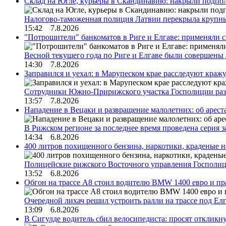
Склад на Югле, курьеры в Скандинавию: накрыли подполь
Налогово-таможенная полиция Латвии перекрыла крупны
15:42 7.8.2026
"Потрошители" банкоматов в Риге и Елгаве: применяли с
Весной текущего года по Риге и Елгаве были совершены
14:30 7.8.2026
Заправился и уехал: в Марупеском крае расследуют краж
Сотрудники Южно-Пририжского участка Госполиции раз
13:57 7.8.2026
Нападение в Вецаки и развращение малолетних: об арест
В Рижском регионе за последнее время проведена серия 
14:34 6.8.2026
400 литров похищенного бензина, наркотики, краденые н
Полицейские рижского Восточного управления Госполиц
13:52 6.8.2026
Обгон на трассе А8 стоил водителю BMW 1400 евро и пра
Очередной лихач решил устроить ралли на трассе под Е
13:09 6.8.2026
В Сигулде водитель сбил велосипедиста: просят откликн