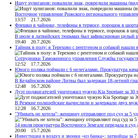
Ищут хулиганов: повалили знак, повредили машины (вид
Восточное управление Рижского регионального управле
13:57 21.7.2026
Флешки в чайнике, телефоны в термосе, порошок в шорта
В июле в латвийских тюрьмах был зафиксирован целый 
19:40 20.7.2026
Тайник в полу: в Терехово с рентгеном и собакой нашли 
Сотрудники Таможенного управления Службы государств
12:52 17.7.2026
Юного поляка поймали с 6 нелегалами. Прокуратура нач
В Кедайнском районе Литвы был задержан 18-летний г
12:48 16.7.2026
Дуэт поджигателей уничтожил чужую Kia Sportage за 30 
В Резекне полицейские вычислили и задержали двух му
12:28 16.7.2026
"Убивать не хотела": женщину отправляют под суд за 5 у
14 июля прокуратура Восточного Земгале передала в суд
20:00 15.7.2026
Инвестиции в воздух и звонки «из банка»: латвийцы за 