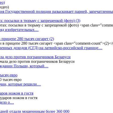
ео)
ния Государственной полиции разыскивает парней, запечатлен
х: посылки в тюрьму с запрещенкой (фото)
(3)
ряд изобретательных…
в прицепе 280 тысяч сигарет
(2)
енных доходов (СГД) на латвийско-российской границе…
ала дело против пограничников Беларуси
ражданин Польши, который…
тысяч евро
жчин, которые решили…
даров ножом в гостя
 дело о…
7 дней отдали мошенникам более 360 000