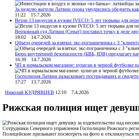
За неделю жители Латвии снова умудрились обеднеть к
11:22 15.7.2026
Везли 13 индусов в кузове IVECO: 5 лет тюрьмы для пер
Верховный суд Латвии (Сенат) поставил точку в деле д
18:02 14.7.2026
Объезд очередей за взятки: экс-пограничника с 3 "клиен
Бюро внутренней безопасности (БВБ, IDB) предлагает н
16:39 14.7.2026
ЧП в юрмальском магазине: хулиган в черной футболке н
Госполиция Латвии разыскивает пострадавших и свидет
17:27 13.7.2026
Николай КУДРЯВЦЕВ
12:10 7.4.2026
Рижская полиция ищет девушк
Сотрудники Северного управления Госполиции Рижского регио
Полицейские призывают посмотреть на фото и откликнуться тех