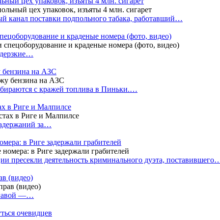
ный цех упаковок, изъяты 4 млн. сигарет
й канал поставки подпольного табака, работавший…
пецоборудование и краденые номера (фото, видео)
 дерзкие…
у бензина на АЗС
бираются с кражей топлива в Пиньки.…
ах в Риге и Малпилсе
задержаний за…
омера: в Риге задержали грабителей
ии пресекли деятельность криминального дуэта, поставившего
в (видео)
лгавой —…
уться очевидцев