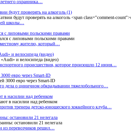
4-летнего охранника…
вии будут проверять на алкоголь
(1)
дней школы…
ся с липовыми польскими правами
е местному жителю, который…
udi» и велосипеда (видео)
анспортного происшествия, которое произошло 12 июня…
3000 евро через Smart-ID
ого дела о циничном обкрадывании тяжелобольного…
т в насилии над ребенком
против тренера детско-юношеского хоккейного клуба…
аины: остановили 21 нелегала
ин из перевозчиков решил…