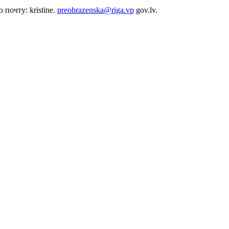
почту: kristine.
preobrazenska@riga.vp
gov.lv.