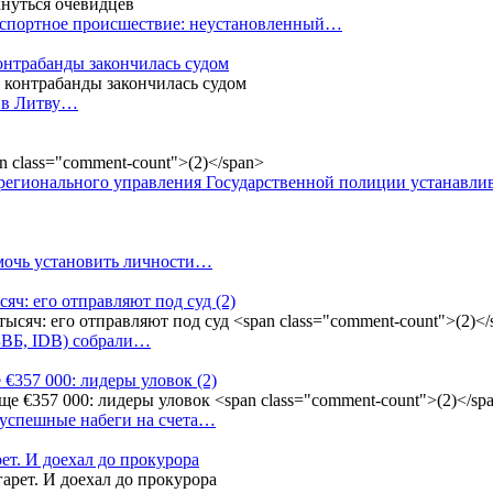
анспортное происшествие: неустановленный…
контрабанды закончилась судом
и в Литву…
регионального управления Государственной полиции устанавл
омочь установить личности…
сяч: его отправляют под суд
(2)
(БВБ, IDB) собрали…
 €357 000: лидеры уловок
(2)
 успешные набеги на счета…
ет. И доехал до прокурора