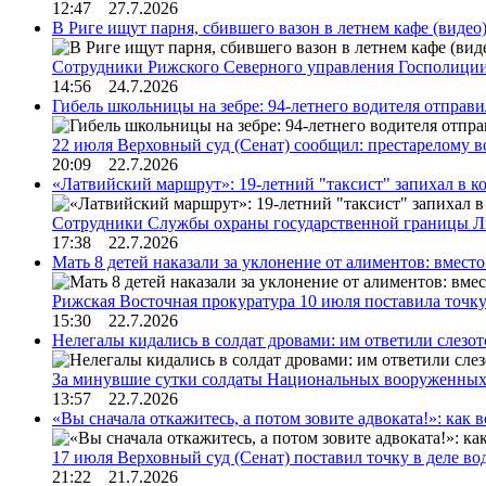
12:47 27.7.2026
В Риге ищут парня, сбившего вазон в летнем кафе (видео
Сотрудники Рижского Северного управления Госполиции
14:56 24.7.2026
Гибель школьницы на зебре: 94-летнего водителя отправ
22 июля Верховный суд (Сенат) сообщил: престарелому 
20:09 22.7.2026
«Латвийский маршрут»: 19-летний "таксист" запихал в к
Сотрудники Службы охраны государственной границы 
17:38 22.7.2026
Мать 8 детей наказали за уклонение от алиментов: вме
Рижская Восточная прокуратура 10 июля поставила точк
15:30 22.7.2026
Нелегалы кидались в солдат дровами: им ответили слезо
За минувшие сутки солдаты Национальных вооруженны
13:57 22.7.2026
«Вы сначала откажитесь, а потом зовите адвоката!»: как в
17 июля Верховный суд (Сенат) поставил точку в деле в
21:22 21.7.2026