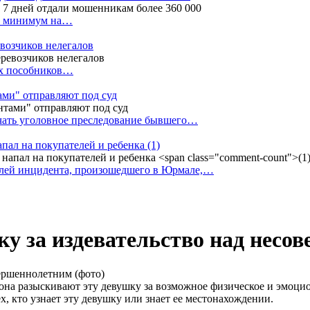
ак минимум на…
евозчиков нелегалов
вух пособников…
тами" отправляют под суд
ачать уголовное преследование бывшего…
апал на покупателей и ребенка
(1)
елей инцидента, произошедшего в Юрмале,…
у за издевательство над несо
на разыскивают эту девушку за возможное физическое и эмоци
, кто узнает эту девушку или знает ее местонахождении.