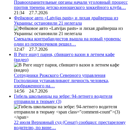
Правоохранительные органы начали уголовный процесс
против тренера детско-юношеского хоккейного клуба…
21:34 27.7.2026
Фейковое авто «Latvijas pasts» и лихая драйверша из
Украины: остановили 21 нелегала
Смекалка контрабандистов вышла на новый уровень:
один из перевозчиков решил…
12:47 27.7.2026
В Риге ищут парня, сбившего вазон в летнем кафе
(видео)
Сотрудники Рижского Северного управления
Госполиции устанавливают личность человека,
изображенного на…
14:56 24.7.2026
Гибель школьницы на зебре: 94-летнего водителя
отправили в тюрьму
(3)
22 июля Верховный суд (Сенат) сообщил: престарелому
водителю, по вине…