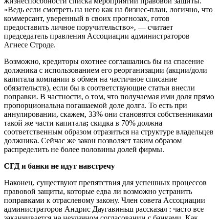
жизнеспособности списка мероприятий правовой защиты.
«Ведь если смотреть на него как на бизнес-план, логично, что
коммерсант, уверенный в своих прогнозах, готов
предоставить личное поручительство», — считает
председатель правления Ассоциации администраторов
Агнесе Строде.
Возможно, кредиторы охотнее соглашались бы на спасение
должника с использованием его реорганизации (акции/доли
капитала компании в обмен на частичное списание
обязательств), если бы в соответствующие статьи внесли
поправки. В частности, о том, что получаемая ими доля прямо
пропорциональна погашаемой доле долга. То есть при
аннулировании, скажем, 33% они становятся собственниками
такой же части капитала
;
скидка в 70% должна
соответственным образом отразиться на структуре владельцев
должника. Сейчас же закон позволяет таким образом
распределить не более половины долей фирмы.
СГД и банки не идут навстречу
Наконец, существуют препятствия для успешных процессов
правовой защиты, которые едва ли возможно устранить
поправками к отраслевому закону. Член совета Ассоциации
администраторов Андрис Даугавиньш рассказал : часто все
заканчивается на неудачном согласовании с банками. Как