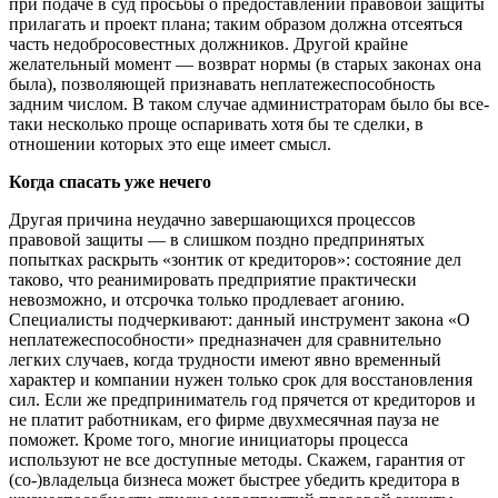
при подаче в суд просьбы о предоставлении правовой защиты
прилагать и проект плана; таким образом должна отсеяться
часть недобросовестных должников. Другой крайне
желательный момент — возврат нормы (в старых законах она
была), позволяющей признавать неплатежеспособность
задним числом. В таком случае администраторам было бы все-
таки несколько проще оспаривать хотя бы те сделки, в
отношении которых это еще имеет смысл.
Когда спасать уже нечего
Другая причина неудачно завершающихся процессов
правовой защиты — в слишком поздно предпринятых
попытках раскрыть «зонтик от кредиторов»: состояние дел
таково, что реанимировать предприятие практически
невозможно, и отсрочка только продлевает агонию.
Специалисты подчеркивают: данный инструмент закона «О
неплатежеспособности» предназначен для сравнительно
легких случаев, когда трудности имеют явно временный
характер и компании нужен только срок для восстановления
сил. Если же предприниматель год прячется от кредиторов и
не платит работникам, его фирме двухмесячная пауза не
поможет. Кроме того, многие инициаторы процесса
используют не все доступные методы. Скажем, гарантия от
(со-)владельца бизнеса может быстрее убедить кредитора в