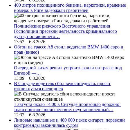
400 литров похищенного бензина, наркотики, краденые
номера: в Риге задержали грабителей
Полицейские рижского Восточного управления
Госполиции пресекли деятельность криминального
дуэта, поставившего…
13:52 6.8.2026
Обгон на трассе А8 стоил водителю BMW 1400 евро и
прав (видео)
Очередной лихач решил устроить ралли на трассе под
Елгавой —…
13:09 6.8.2026
В Сигулде водитель сбил велосипедиста: просят
откликнуться очевидцев
1 августа около 14:00 в Сигулде произошло дорожно-
транспортное происшествие: неустановленный…
12:32 6.8.2026
Липовые накладные и 480 000 пачек сигарет: перевозка
контрабанды закончилась судом