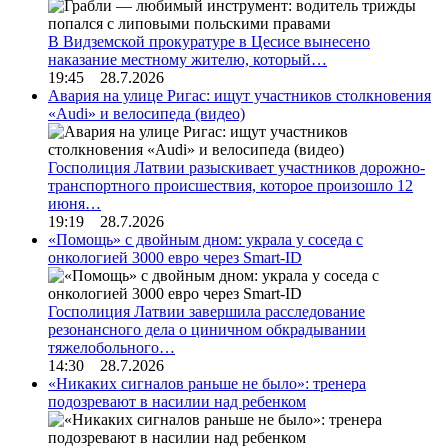
В Видземской прокуратуре в Цесисе вынесено
наказание местному жителю, который…
19:45 28.7.2026
Авария на улице Ригас: ищут участников столкновения
«Audi» и велосипеда (видео)
Госполиция Латвии разыскивает участников дорожно-
транспортного происшествия, которое произошло 12
июня…
19:19 28.7.2026
«Помощь» с двойным дном: украла у соседа с
онкологией 3000 евро через Smart-ID
Госполиция Латвии завершила расследование
резонансного дела о циничном обкрадывании
тяжелобольного…
14:30 28.7.2026
«Никаких сигналов раньше не было»: тренера
подозревают в насилии над ребенком