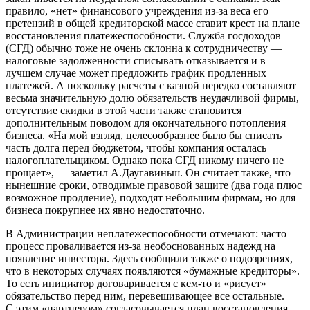
правило, «нет» финансового учреждения из-за веса его
претензий в общей кредиторской массе ставит крест на плане
восстановления платежеспособности. Служба госдоходов
(СГД) обычно тоже не очень склонна к сотрудничеству —
налоговые задолженности списывать отказывается и в
лучшем случае может предложить график продленных
платежей. А поскольку расчеты с казной нередко составляют
весьма значительную долю обязательств неудачливой фирмы,
отсутствие скидки в этой части также становится
дополнительным поводом для окончательного потопления
бизнеса. «На мой взгляд, целесообразнее было бы списать
часть долга перед бюджетом, чтобы компания осталась
налогоплательщиком. Однако пока СГД никому ничего не
прощает», — заметил А.Даугавиньш. Он считает также, что
нынешние сроки, отводимые правовой защите (два года плюс
возможное продление), подходят небольшим фирмам, но для
бизнеса покрупнее их явно недостаточно.
В Администрации неплатежеспособности отмечают: часто
процесс проваливается из-за необоснованных надежд на
появление инвестора. Здесь сообщили также о подозрениях,
что в некоторых случаях появляются «бумажные кредиторы».
То есть инициатор договаривается с кем-то и «рисует»
обязательство перед ним, перевешивающее все остальные.
С этим «партнером» согласовывается план восстановления