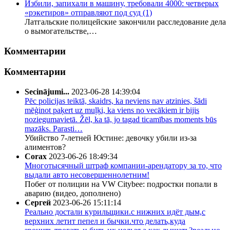
Избили, запихали в машину, требовали 4000: четверых
«рэкетиров» отправляют под суд
(1)
Латгальские полицейские закончили расследование дела
о вымогательстве,…
Комментарии
Комментарии
Secinājumi...
2023-06-28 14:39:04
Pēc policijas teiktā, skaidrs, ka neviens nav atzinies, šādi
mēģinot paķert uz muļķi, ka viens no vecākiem ir bijis
noziegumavietā. Žēl, ka tā, jo tagad ticamības moments būs
mazāks. Parasti…
Убийство 7-летней Юстине: девочку убили из-за
алиментов?
Corax
2023-06-26 18:49:34
Многотысячный штраф компании-арендатору за то, что
выдали авто несовершеннолетним!
Побег от полиции на VW Citybee: подростки попали в
аварию (видео, дополнено)
Сергей
2023-06-26 15:11:14
Реально достали курильщики.с нижних идёт дым,с
верхних летит пепел и бычки.что делать,куда