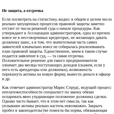
Не защита, а отсрочка
Если посмотреть на статистику, видно: в общем и целом число
реально запущенных процессов правовой защиты заметно
отстает от числа решений суда о начале процедуры. Как
утверждают в Ассоциации администраторов, одна из причин
вовсе не в несговорчивых кредиторах, не желающих давать
должнику шанс, а в том, что значительная часть самих
заявителей изначально вовсе не собиралась реализовывать
план правовой защиты. Единственное, зачем в таком случае
подается заявление в суд, — та самая отсрочка.
Положительное решение для такого предпринимателя
означает два месяца поступающих доходов (скажем, если у
него есть арендаторы или должники), возможность
перекинуть активы на новую фирму, вывести деньги в офшор
и др.
Как отмечает администратор Марис Спрудс, ведущий процесс
неплатежеспособности специалист по закону обязан
оспаривать явно ухудшающие положение должника сделки.
Однако часто бывает, что в этом нет смысла, так как
уплывшие активы реально настичь невозможно. Закрыть
пробел в законодательстве помогла бы норма, обязывающая