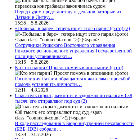
Перед судом предстанет дуэт дельцов, которые из
Латвии в Литву…
15:35 5.8.2026
«Побывал в баре»: теперь ищут этого парня (фото)
(2)
Сотрудники Рижского Восточного управления
Рижского регионального управления Государственной
полиции устанавливают…
13:15 5.8.2026
Кто эти парни? Просят помочь в опознании (фото)
Госполиция Латвии обращается к жителям с просьбой
помочь установить личности…
12:11 4.8.2026
Спасатель скрыл джекпоты и задолжал по налогам €38
тысяч: его отправляют под суд
(2)
В ходе расследования в Бюро внутренней безопасности
(БВБ, IDB) собрали…
13:39 31.7.2026