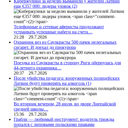
Кибержулики за неделю выманили у жителей Латвии
еще €357 000: лидеры уловок
(2)
Телефонные и сетевые аферисты продолжают
устраивать успешные набеги на счета…
21:28 29.7.2026
Охранник вез из Саулкрасты 500 пачек нелегальных
сигарет. И доехал до прокурора
Поездка из Саулкрасты в сторону Риги обернулась для
44-летнего охранника…
20:37 29.7.2026
После убийства педагога: вооруженных полицейских
Латвии будут проверять на алкоголь
(1)
Во вторник вечером, 28 июля, во дворе Лиепайской
средней школы…
15:36 29.7.2026
Грабли — любимый инструмент: водитель трижды
попался с липовыми польскими правами