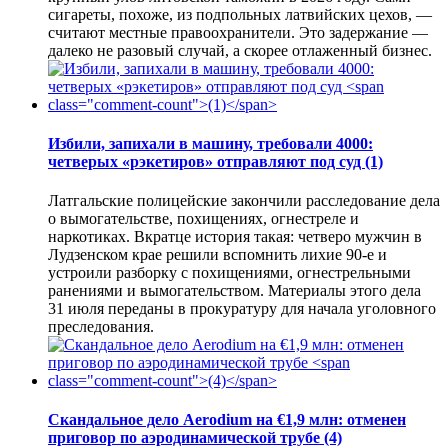
сигареты, похоже, из подпольных латвийских цехов, —
считают местные правоохранители. Это задержание —
далеко не разовый случай, а скорее отлаженный бизнес.
Избили, запихали в машину, требовали 4000:
четверых «рэкетиров» отправляют под суд
(1)
Латгальские полицейские закончили расследование дела
о вымогательстве, похищениях, огнестреле и
наркотиках. Вкратце история такая: четверо мужчин в
Лудзенском крае решили вспомнить лихие 90-е и
устроили разборку с похищениями, огнестрельными
ранениями и вымогательством. Материалы этого дела
31 июля переданы в прокуратуру для начала уголовного
преследования.
Скандальное дело Aerodium на €1,9 млн: отменен
приговор по аэродинамической трубе
(4)