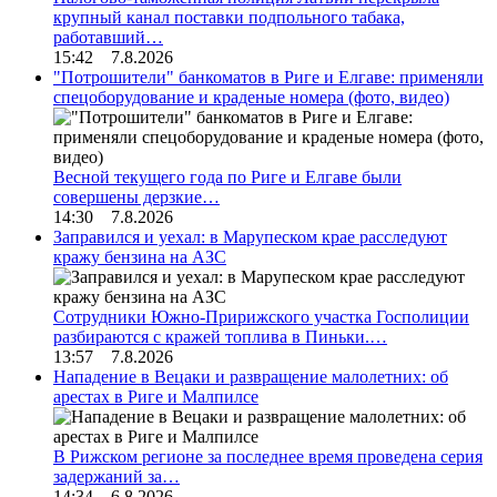
крупный канал поставки подпольного табака,
работавший…
15:42 7.8.2026
"Потрошители" банкоматов в Риге и Елгаве: применяли
спецоборудование и краденые номера (фото, видео)
Весной текущего года по Риге и Елгаве были
совершены дерзкие…
14:30 7.8.2026
Заправился и уехал: в Марупеском крае расследуют
кражу бензина на АЗС
Сотрудники Южно-Пририжского участка Госполиции
разбираются с кражей топлива в Пиньки.…
13:57 7.8.2026
Нападение в Вецаки и развращение малолетних: об
арестах в Риге и Малпилсе
В Рижском регионе за последнее время проведена серия
задержаний за…
14:34 6.8.2026