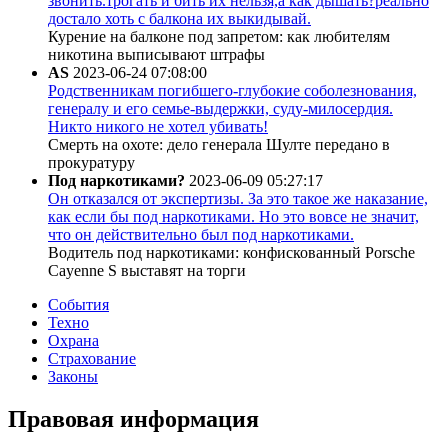
звонить.трогать и бить их нельзя,а как дышать?реально
достало хоть с балкона их выкидывай.
Курение на балконе под запретом: как любителям
никотина выписывают штрафы
AS
2023-06-24 07:08:00
Родственникам погибшего-глубокие соболезнования,
генералу и его семье-выдержки, суду-милосердия.
Никто никого не хотел убивать!
Смерть на охоте: дело генерала Шулте передано в
прокуратуру
Под наркотиками?
2023-06-09 05:27:17
Он отказался от экспертизы. За это такое же наказание,
как если бы под наркотиками. Но это вовсе не значит,
что он действительно был под наркотиками.
Водитель под наркотиками: конфискованный Porsche
Cayenne S выставят на торги
События
Техно
Охрана
Страхование
Законы
Правовая информация