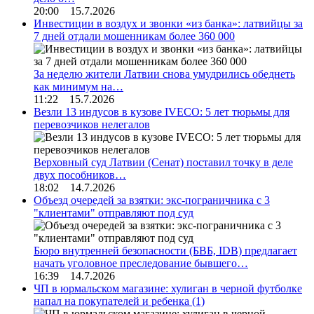
20:00 15.7.2026
Инвестиции в воздух и звонки «из банка»: латвийцы за
7 дней отдали мошенникам более 360 000
За неделю жители Латвии снова умудрились обеднеть
как минимум на…
11:22 15.7.2026
Везли 13 индусов в кузове IVECO: 5 лет тюрьмы для
перевозчиков нелегалов
Верховный суд Латвии (Сенат) поставил точку в деле
двух пособников…
18:02 14.7.2026
Объезд очередей за взятки: экс-пограничника с 3
"клиентами" отправляют под суд
Бюро внутренней безопасности (БВБ, IDB) предлагает
начать уголовное преследование бывшего…
16:39 14.7.2026
ЧП в юрмальском магазине: хулиган в черной футболке
напал на покупателей и ребенка
(1)