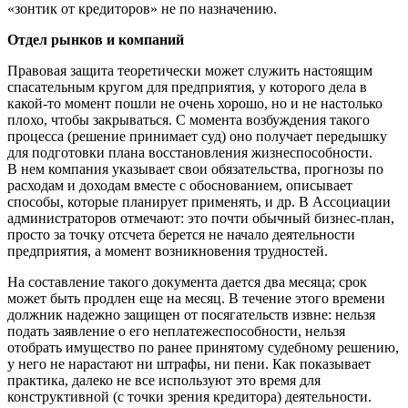
«зонтик от кредиторов» не по назначению.
Отдел рынков и компаний
Правовая защита теоретически может служить настоящим
спасательным кругом для предприятия, у которого дела в
какой-то момент пошли не очень хорошо, но и не настолько
плохо, чтобы закрываться. С момента возбуждения такого
процесса (решение принимает суд) оно получает передышку
для подготовки плана восстановления жизнеспособности.
В нем компания указывает свои обязательства, прогнозы по
расходам и доходам вместе с обоснованием, описывает
способы, которые планирует применять, и др. В Ассоциации
администраторов отмечают: это почти обычный бизнес-план,
просто за точку отсчета берется не начало деятельности
предприятия, а момент возникновения трудностей.
На составление такого документа дается два месяца; срок
может быть продлен еще на месяц. В течение этого времени
должник надежно защищен от посягательств извне: нельзя
подать заявление о его неплатежеспособности, нельзя
отобрать имущество по ранее принятому судебному решению,
у него не нарастают ни штрафы, ни пени. Как показывает
практика, далеко не все используют это время для
конструктивной (с точки зрения кредитора) деятельности.