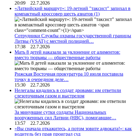
20:09 22.7.2026
«Латвийский маршрут»: 19-летний "таксист" запихал в
компактный кроссовер шесть азиатов
(1)
Сотрудники Службы охраны государственной границы
Литвы (VSAT) с местной полицией…
17:38 22.7.2026
Мать 8 детей наказали за уклонение от алиментов:
вместо тюрьмы — общественные работы
Рижская Восточная прокуратура 10 июля поставила
точку в очередном деле…
15:30 22.7.2026
Нелегалы кидались в солдат дровами: им ответили
слезоточивым газом и выстрелом
За минувшие сутки солдаты Национальных
вооруженных сил Латвии (НВС), помогавшие…
13:57 22.7.2026
«Вы сначала откажитесь, а потом зовите адвоката!»: как
водитель без прав проиграл суд