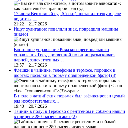
17 июля Верховный суд (Сенат) поставил точку в деле
водителя,…
21:22 21.7.2026
Ищут хулиганов: повалили знак, повредили машины
(видео)
Восточное управление Рижского регионального
управления Государственной полиции разыскивает
парней, запечатленных…
13:57 21.7.2026
Флешки в чайнике, телефоны в термосе, порошок в
шортах: посылки в тюрьму с запрещенкой (фото)
(3)
В июле в латвийских тюрьмах был зафиксирован целый
ряд изобретательных…
19:40 20.7.2026
Тайник в полу: в Терехово с рентгеном и собакой нашли
в прицепе 280 тысяч сигарет
(2)