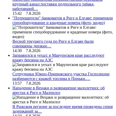
крупный канал поставки подпольного табака,
работавший…
15:42 7.8.2026
"Потрошители" банкоматов в Риге и Елгаве: применяли
спецоборудование и краденые номера (фото, видео)
Весной текущего года по Риге и Елгаве были
совершены дерзкие…
14:30 7.8.2026
Заправился и уехал: в Марупеском крае расследуют
кражу бензина на АЗС
Сотрудники Южно-Пририжского участка Госполиции
разбираются с кражей топлива в Пиньки.…
13:57 7.8.2026
Нападение в Вецаки и развращение малолетних: об
арестах в Риге и Малпилсе
В Рижском регионе за последнее время проведена серия
задержаний за…
14:34 6.8.2026