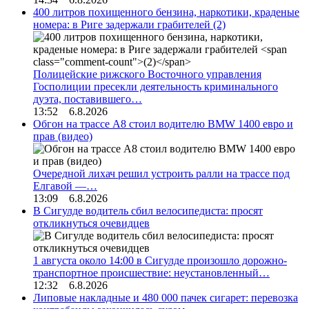
400 литров похищенного бензина, наркотики, краденые
номера: в Риге задержали грабителей
(2)
Полицейские рижского Восточного управления
Госполиции пресекли деятельность криминального
дуэта, поставившего…
13:52 6.8.2026
Обгон на трассе А8 стоил водителю BMW 1400 евро и
прав (видео)
Очередной лихач решил устроить ралли на трассе под
Елгавой —…
13:09 6.8.2026
В Сигулде водитель сбил велосипедиста: просят
откликнуться очевидцев
1 августа около 14:00 в Сигулде произошло дорожно-
транспортное происшествие: неустановленный…
12:32 6.8.2026
Липовые накладные и 480 000 пачек сигарет: перевозка