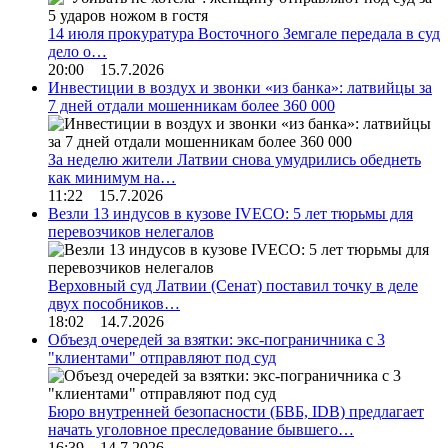
14 июля прокуратура Восточного Земгале передала в суд
дело о…
20:00 15.7.2026
Инвестиции в воздух и звонки «из банка»: латвийцы за
7 дней отдали мошенникам более 360 000
За неделю жители Латвии снова умудрились обеднеть
как минимум на…
11:22 15.7.2026
Везли 13 индусов в кузове IVECO: 5 лет тюрьмы для
перевозчиков нелегалов
Верховный суд Латвии (Сенат) поставил точку в деле
двух пособников…
18:02 14.7.2026
Объезд очередей за взятки: экс-пограничника с 3
"клиентами" отправляют под суд
Бюро внутренней безопасности (БВБ, IDB) предлагает
начать уголовное преследование бывшего…
16:39 14.7.2026