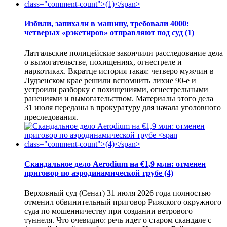
Избили, запихали в машину, требовали 4000:
четверых «рэкетиров» отправляют под суд
(1)
Латгальские полицейские закончили расследование дела
о вымогательстве, похищениях, огнестреле и
наркотиках. Вкратце история такая: четверо мужчин в
Лудзенском крае решили вспомнить лихие 90-е и
устроили разборку с похищениями, огнестрельными
ранениями и вымогательством. Материалы этого дела
31 июля переданы в прокуратуру для начала уголовного
преследования.
Скандальное дело Aerodium на €1,9 млн: отменен
приговор по аэродинамической трубе
(4)
Верховный суд (Сенат) 31 июля 2026 года полностью
отменил обвинительный приговор Рижского окружного
суда по мошенничеству при создании ветрового
туннеля. Что очевидно: речь идет о старом скандале с