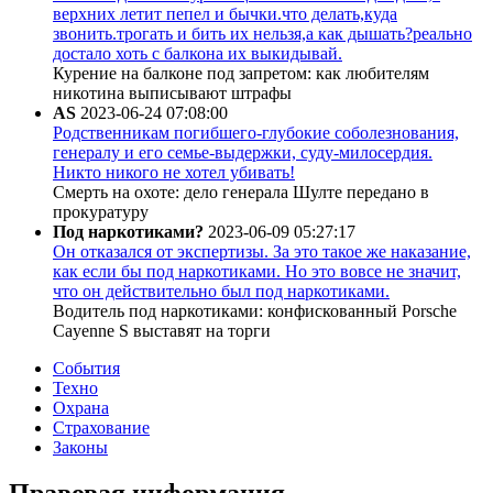
верхних летит пепел и бычки.что делать,куда
звонить.трогать и бить их нельзя,а как дышать?реально
достало хоть с балкона их выкидывай.
Курение на балконе под запретом: как любителям
никотина выписывают штрафы
AS
2023-06-24 07:08:00
Родственникам погибшего-глубокие соболезнования,
генералу и его семье-выдержки, суду-милосердия.
Никто никого не хотел убивать!
Смерть на охоте: дело генерала Шулте передано в
прокуратуру
Под наркотиками?
2023-06-09 05:27:17
Он отказался от экспертизы. За это такое же наказание,
как если бы под наркотиками. Но это вовсе не значит,
что он действительно был под наркотиками.
Водитель под наркотиками: конфискованный Porsche
Cayenne S выставят на торги
События
Техно
Охрана
Страхование
Законы