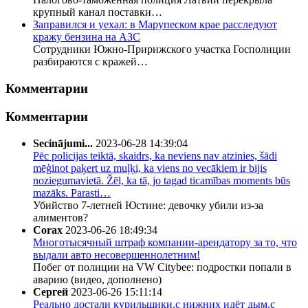
крупный канал поставки…
Заправился и уехал: в Марупеском крае расследуют
кражу бензина на АЗС
Сотрудники Южно-Пририжского участка Госполиции
разбираются с кражей…
Комментарии
Комментарии
Secinājumi...
2023-06-28 14:39:04
Pēc policijas teiktā, skaidrs, ka neviens nav atzinies, šādi
mēģinot paķert uz muļķi, ka viens no vecākiem ir bijis
noziegumavietā. Žēl, ka tā, jo tagad ticamības moments būs
mazāks. Parasti…
Убийство 7-летней Юстине: девочку убили из-за
алиментов?
Corax
2023-06-26 18:49:34
Многотысячный штраф компании-арендатору за то, что
выдали авто несовершеннолетним!
Побег от полиции на VW Citybee: подростки попали в
аварию (видео, дополнено)
Сергей
2023-06-26 15:11:14
Реально достали курильщики.с нижних идёт дым,с