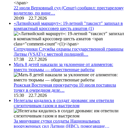
22 июля Верховный суд (Сенат) сообщил: престарелому
водителю, по вине…
20:09 22.7.2026
«Латвийский маршрут»: 19-летний "таксист" запихал в
компактный кроссовер шесть азиатов
(1)
Сотрудники Службы охраны государственной границы
Литвы (VSAT) с местной полицией…
17:38 22.7.2026
Мать 8 детей наказали за уклонение от алиментов:
вместо тюрьмы — общественные работы
Рижская Восточная прокуратура 10 июля поставила
точку в очередном деле…
15:30 22.7.2026
Нелегалы кидались в солдат дровами: им ответили
слезоточивым газом и выстрелом
За минувшие сутки солдаты Национальных
вооруженных сил Латвии (НВС), помогавшие…