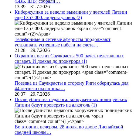
(БВБ, IDB) собрали…
13:39 31.7.2026
Кибержулики за неделю выманили у жителей Латвии
еще €357 000: лидеры уловок
(2)
Телефонные и сетевые аферисты продолжают
устраивать успешные набеги на счета…
21:28 29.7.2026
Охранник вез из Саулкрасты 500 пачек нелегальных
сигарет. И доехал до прокурора
(1)
Поездка из Саулкрасты в сторону Риги обернулась для
44-летнего охранника…
20:37 29.7.2026
После убийства педагога: вооруженных полицейских
Латвии будут проверять на алкоголь
(1)
Во вторник вечером, 28 июля, во дворе Лиепайской
средней школы…