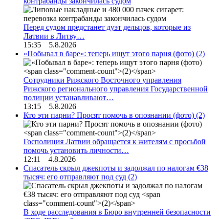
контрабанды закончилась судом
Перед судом предстанет дуэт дельцов, которые из
Латвии в Литву…
15:35 5.8.2026
«Побывал в баре»: теперь ищут этого парня (фото)
(2)
Сотрудники Рижского Восточного управления
Рижского регионального управления Государственной
полиции устанавливают…
13:15 5.8.2026
Кто эти парни? Просят помочь в опознании (фото)
(2)
Госполиция Латвии обращается к жителям с просьбой
помочь установить личности…
12:11 4.8.2026
Спасатель скрыл джекпоты и задолжал по налогам €38
тысяч: его отправляют под суд
(2)
В ходе расследования в Бюро внутренней безопасности