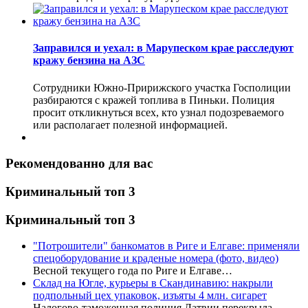
Заправился и уехал: в Марупеском крае расследуют
кражу бензина на АЗС
Сотрудники Южно-Пририжского участка Госполиции
разбираются с кражей топлива в Пиньки. Полиция
просит откликнуться всех, кто узнал подозреваемого
или располагает полезной информацией.
Рекомендованно для вас
Криминальный топ 3
Криминальный топ 3
"Потрошители" банкоматов в Риге и Елгаве: применяли
спецоборудование и краденые номера (фото, видео)
Весной текущего года по Риге и Елгаве…
Склад на Югле, курьеры в Скандинавию: накрыли
подпольный цех упаковок, изъяты 4 млн. сигарет
Налогово-таможенная полиция Латвии перекрыла