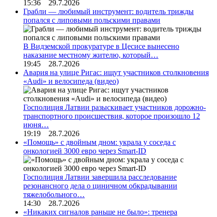
15:36 29.7.2026
Грабли — любимый инструмент: водитель трижды
попался с липовыми польскими правами
В Видземской прокуратуре в Цесисе вынесено
наказание местному жителю, который…
19:45 28.7.2026
Авария на улице Ригас: ищут участников столкновения
«Audi» и велосипеда (видео)
Госполиция Латвии разыскивает участников дорожно-
транспортного происшествия, которое произошло 12
июня…
19:19 28.7.2026
«Помощь» с двойным дном: украла у соседа с
онкологией 3000 евро через Smart-ID
Госполиция Латвии завершила расследование
резонансного дела о циничном обкрадывании
тяжелобольного…
14:30 28.7.2026
«Никаких сигналов раньше не было»: тренера