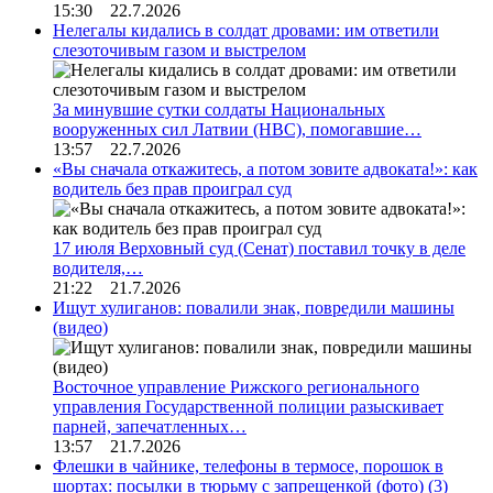
15:30 22.7.2026
Нелегалы кидались в солдат дровами: им ответили
слезоточивым газом и выстрелом
За минувшие сутки солдаты Национальных
вооруженных сил Латвии (НВС), помогавшие…
13:57 22.7.2026
«Вы сначала откажитесь, а потом зовите адвоката!»: как
водитель без прав проиграл суд
17 июля Верховный суд (Сенат) поставил точку в деле
водителя,…
21:22 21.7.2026
Ищут хулиганов: повалили знак, повредили машины
(видео)
Восточное управление Рижского регионального
управления Государственной полиции разыскивает
парней, запечатленных…
13:57 21.7.2026
Флешки в чайнике, телефоны в термосе, порошок в
шортах: посылки в тюрьму с запрещенкой (фото)
(3)