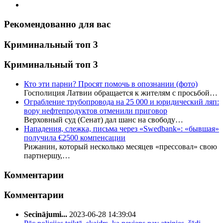
Рекомендованно для вас
Криминальный топ 3
Криминальный топ 3
Кто эти парни? Просят помочь в опознании (фото)
Госполиция Латвии обращается к жителям с просьбой…
Ограбление трубопровода на 25 000 и юридический ляп:
вору нефтепродуктов отменили приговор
Верховный суд (Сенат) дал шанс на свободу…
Нападения, слежка, письма через «Swedbank»: «бывшая»
получила €2500 компенсации
Рижанин, который несколько месяцев «прессовал» свою
партнершу,…
Комментарии
Комментарии
Secinājumi...
2023-06-28 14:39:04