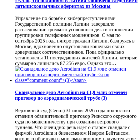
«Алло, это полиция»: в Латвии закончено следствие о
латышскоязычных аферистах из Москвы
Управление по борьбе с киберпреступлениями
Государственной полиции Латвии завершило
расследование громкого уголовного дела в отношении
группировки телефонных мошенников. С мая по
сентябрь 2025 года пятеро граждан Латвии, базируясь в
Москве, вдохновенно опустошали кошельки своих
доверчивых соотечественников. Пока официально
установлены 11 пострадавших жителей Латвии, которые
суммарно лишились 87 256 евро. Однако это…
Скандальное дело Aerodium на €1,9 млн: отменен
приговор по аэродинамической трубе
(3)
Верховный суд (Сенат) 31 июля 2026 года полностью
отменил обвинительный приговор Рижского окружного
суда по мошенничеству при создании ветрового
туннеля. Что очевидно: речь идет о старом скандале с
фирмой Aerodium и бизнесменом Иваром Бейтансом,
которого обвиняли в многомиллионном надувательстве.