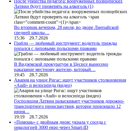
После убийства педагога: вооруженных полицейских
Латвии будут проверять на алкоголь
(1)
Во вторник вечером, 28 июля, во дворе Лиепайской
средней школы…
15:36 29.7.2026
Грабли — любимый инструмент: водитель трижды
попался с липовыми польскими правами
В Видземской прокуратуре в Цесисе вынесено
наказание местному жителю, который…
19:45 28.7.2026
Авария на улице Ригас: ищут участников столкновения
«Audi» и велосипеда (видео)
Госполиция Латвии разыскивает участников дорожно-
транспортного происшествия, которое произошло 12
июня…
19:19 28.7.2026
«Помощь» с двойным дном: украла у соседа с
онкологией 3000 евро через Smart-ID