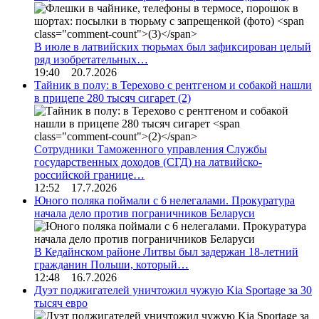
В июле в латвийских тюрьмах был зафиксирован целый
ряд изобретательных…
19:40 20.7.2026
Тайник в полу: в Терехово с рентгеном и собакой нашли
в прицепе 280 тысяч сигарет
(2)
Сотрудники Таможенного управления Службы
государственных доходов (СГД) на латвийско-
российской границе…
12:52 17.7.2026
Юного поляка поймали с 6 нелегалами. Прокуратура
начала дело против пограничников Беларуси
В Кедайнском районе Литвы был задержан 18-летний
гражданин Польши, который…
12:48 16.7.2026
Дуэт поджигателей уничтожил чужую Kia Sportage за 30
тысяч евро