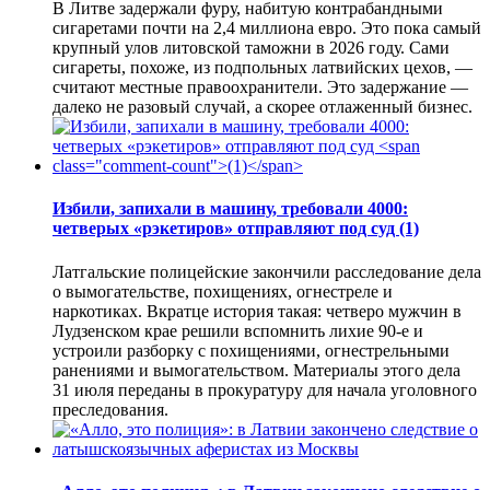
В Литве задержали фуру, набитую контрабандными
сигаретами почти на 2,4 миллиона евро. Это пока самый
крупный улов литовской таможни в 2026 году. Сами
сигареты, похоже, из подпольных латвийских цехов, —
считают местные правоохранители. Это задержание —
далеко не разовый случай, а скорее отлаженный бизнес.
Избили, запихали в машину, требовали 4000:
четверых «рэкетиров» отправляют под суд
(1)
Латгальские полицейские закончили расследование дела
о вымогательстве, похищениях, огнестреле и
наркотиках. Вкратце история такая: четверо мужчин в
Лудзенском крае решили вспомнить лихие 90-е и
устроили разборку с похищениями, огнестрельными
ранениями и вымогательством. Материалы этого дела
31 июля переданы в прокуратуру для начала уголовного
преследования.