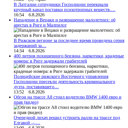
В Латгалии сотрудники Госполиции перекрыли
крупный канал поставки психотропных веществ.…
16:54 6.8.2026
Нападение в Вецаки и развращение малолетних: об
арестах в Риге и Малпилсе
В Рижском регионе за последнее время проведена серия
задержаний за…
14:34 6.8.2026
400 литров похищенного бензина, наркотики, краденые
номера: в Риге задержали грабителей
Полицейские рижского Восточного управления
Госполиции пресекли деятельность криминального
дуэта, поставившего…
13:52 6.8.2026
Обгон на трассе А8 стоил водителю BMW 1400 евро и
прав (видео)
Очередной лихач решил устроить ралли на трассе под
Елгавой —…
13:09 6.8.2026