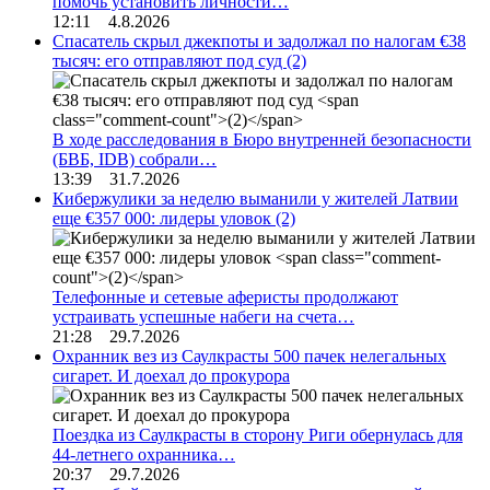
помочь установить личности…
12:11 4.8.2026
Спасатель скрыл джекпоты и задолжал по налогам €38
тысяч: его отправляют под суд
(2)
В ходе расследования в Бюро внутренней безопасности
(БВБ, IDB) собрали…
13:39 31.7.2026
Кибержулики за неделю выманили у жителей Латвии
еще €357 000: лидеры уловок
(2)
Телефонные и сетевые аферисты продолжают
устраивать успешные набеги на счета…
21:28 29.7.2026
Охранник вез из Саулкрасты 500 пачек нелегальных
сигарет. И доехал до прокурора
Поездка из Саулкрасты в сторону Риги обернулась для
44-летнего охранника…
20:37 29.7.2026