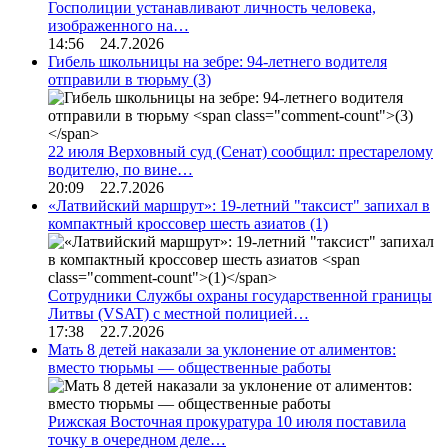
Госполиции устанавливают личность человека,
изображенного на…
14:56 24.7.2026
Гибель школьницы на зебре: 94-летнего водителя
отправили в тюрьму
(3)
22 июля Верховный суд (Сенат) сообщил: престарелому
водителю, по вине…
20:09 22.7.2026
«Латвийский маршрут»: 19-летний "таксист" запихал в
компактный кроссовер шесть азиатов
(1)
Сотрудники Службы охраны государственной границы
Литвы (VSAT) с местной полицией…
17:38 22.7.2026
Мать 8 детей наказали за уклонение от алиментов:
вместо тюрьмы — общественные работы
Рижская Восточная прокуратура 10 июля поставила
точку в очередном деле…