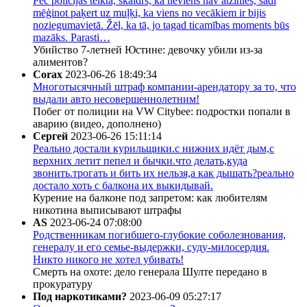
Pēc policijas teiktā, skaidrs, ka neviens nav atzinies, šādi
mēģinot paķert uz muļķi, ka viens no vecākiem ir bijis
noziegumavietā. Žēl, ka tā, jo tagad ticamības moments būs
mazāks. Parasti…
Убийство 7-летней Юстине: девочку убили из-за
алиментов?
Corax
2023-06-26 18:49:34
Многотысячный штраф компании-арендатору за то, что
выдали авто несовершеннолетним!
Побег от полиции на VW Citybee: подростки попали в
аварию (видео, дополнено)
Сергей
2023-06-26 15:11:14
Реально достали курильщики.с нижних идёт дым,с
верхних летит пепел и бычки.что делать,куда
звонить.трогать и бить их нельзя,а как дышать?реально
достало хоть с балкона их выкидывай.
Курение на балконе под запретом: как любителям
никотина выписывают штрафы
AS
2023-06-24 07:08:00
Родственникам погибшего-глубокие соболезнования,
генералу и его семье-выдержки, суду-милосердия.
Никто никого не хотел убивать!
Смерть на охоте: дело генерала Шулте передано в
прокуратуру
Под наркотиками?
2023-06-09 05:27:17