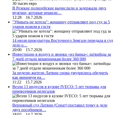
В Резекне полицейские вычислили и задержали двух
мужчин, которые решили…
12:28 16.7.2026
"Убивать не хотела": женщину отправляют под суд за 5
ударов ножом в гостя
14 июля прокуратура Восточного Земгале передала в суд
дело о…
20:00 15.7.2026
Инвестиции в воздух и звонки «из банка»: латвийцы за
7 дней отдали мошенникам более 360 000
За неделю жители Латвии снова умудрились обеднеть
как минимум на…
11:22 15.7.2026
Везли 13 индусов в кузове IVECO: 5 лет тюрьмы для
перевозчиков нелегалов
Верховный суд Латвии (Сенат) поставил точку в деле
двух пособников…
18:02 14.7.2026