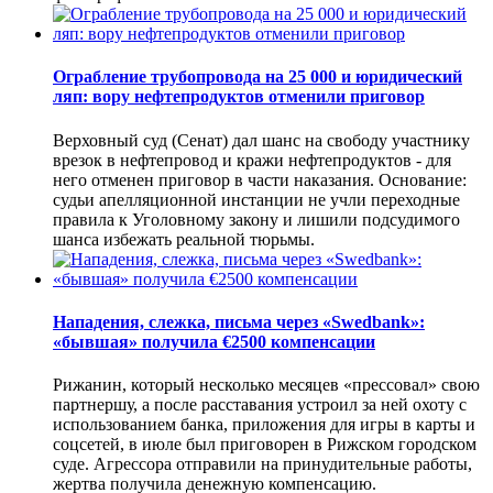
Ограбление трубопровода на 25 000 и юридический
ляп: вору нефтепродуктов отменили приговор
Верховный суд (Сенат) дал шанс на свободу участнику
врезок в нефтепровод и кражи нефтепродуктов - для
него отменен приговор в части наказания. Основание:
судьи апелляционной инстанции не учли переходные
правила к Уголовному закону и лишили подсудимого
шанса избежать реальной тюрьмы.
Нападения, слежка, письма через «Swedbank»:
«бывшая» получила €2500 компенсации
Рижанин, который несколько месяцев «прессовал» свою
партнершу, а после расставания устроил за ней охоту с
использованием банка, приложения для игры в карты и
соцсетей, в июле был приговорен в Рижском городском
суде. Агрессора отправили на принудительные работы,
жертва получила денежную компенсацию.