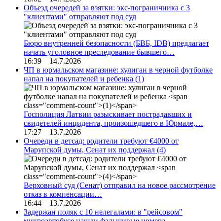
Объезд очередей за взятки: экс-пограничника с 3
"клиентами" отправляют под суд
Бюро внутренней безопасности (БВБ, IDB) предлагает
начать уголовное преследование бывшего…
16:39 14.7.2026
ЧП в юрмальском магазине: хулиган в черной футболке
напал на покупателей и ребенка
(1)
Госполиция Латвии разыскивает пострадавших и
свидетелей инцидента, произошедшего в Юрмале,…
17:27 13.7.2026
Очереди в детсад: родители требуют €4000 от
Марупской думы, Сенат их поддержал
(4)
Верховный суд (Сенат) отправил на новое рассмотрение
отказ в компенсации…
16:44 13.7.2026
Задержан поляк с 10 нелегалами: в "рейсовом"
микроавтобусе нашли фальшивые номера