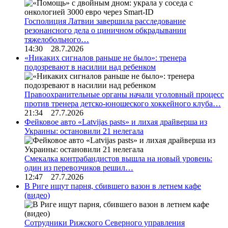
Госполиция Латвии завершила расследование
резонансного дела о циничном обкрадывании
тяжелобольного…
14:30 28.7.2026
«Никаких сигналов раньше не было»: тренера
подозревают в насилии над ребенком
Правоохранительные органы начали уголовный процесс
против тренера детско-юношеского хоккейного клуба…
21:34 27.7.2026
Фейковое авто «Latvijas pasts» и лихая драйверша из
Украины: остановили 21 нелегала
Смекалка контрабандистов вышла на новый уровень:
один из перевозчиков решил…
12:47 27.7.2026
В Риге ищут парня, сбившего вазон в летнем кафе
(видео)
Сотрудники Рижского Северного управления