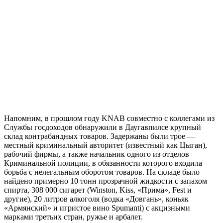
Напомним, в прошлом году KNAB совместно с коллегами из
Службы госдоходов обнаружили в Даугавпилсе крупный
склад контрабандных товаров. Задержаны были трое —
местный криминальный авторитет (известный как Цыган),
рабочий фирмы, а также начальник одного из отделов
Криминальной полиции, в обязанности которого входила
борьба с нелегальным оборотом товаров. На складе было
найдено примерно 10 тонн прозрачной жидкости с запахом
спирта, 308 000 сигарет (Winston, Kiss, «Прима», Fest и
другие), 20 литров алкоголя (водка «Довгань», коньяк
«Армянский» и игристое вино Spumanti) с акцизными
марками третьих стран, ружье и арбалет.