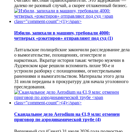
считают местные правоохранители. Это задержание —
далеко не разовый случай, а скорее отлаженный бизнес.
Избили, запихали в машину, требовали 4000:
четверых «рэкетиров» отправляют под суд
(1)
Латгальские полицейские закончили расследование дела
о вымогательстве, похищениях, огнестреле и
наркотиках. Вкратце история такая: четверо мужчин в
Лудзенском крае решили вспомнить лихие 90-е и
устроили разборку с похищениями, огнестрельными
ранениями и вымогательством. Материалы этого дела
31 июля переданы в прокуратуру для начала уголовного
преследования.
Скандальное дело Aerodium на €1,9 млн: отменен
приговор по аэродинамической трубе
(4)
Верховный суд (Сенат) 31 июля 2026 года полностью