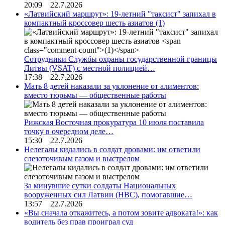
20:09 22.7.2026
«Латвийский маршрут»: 19-летний "таксист" запихал в
компактный кроссовер шесть азиатов
(1)
Сотрудники Службы охраны государственной границы
Литвы (VSAT) с местной полицией…
17:38 22.7.2026
Мать 8 детей наказали за уклонение от алиментов:
вместо тюрьмы — общественные работы
Рижская Восточная прокуратура 10 июля поставила
точку в очередном деле…
15:30 22.7.2026
Нелегалы кидались в солдат дровами: им ответили
слезоточивым газом и выстрелом
За минувшие сутки солдаты Национальных
вооруженных сил Латвии (НВС), помогавшие…
13:57 22.7.2026
«Вы сначала откажитесь, а потом зовите адвоката!»: как
водитель без прав проиграл суд