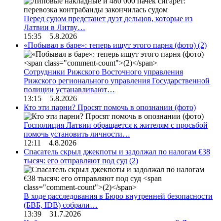
Перед судом предстанет дуэт дельцов, которые из
Латвии в Литву…
15:35 5.8.2026
«Побывал в баре»: теперь ищут этого парня (фото)
(2)
Сотрудники Рижского Восточного управления
Рижского регионального управления Государственной
полиции устанавливают…
13:15 5.8.2026
Кто эти парни? Просят помочь в опознании (фото)
Госполиция Латвии обращается к жителям с просьбой
помочь установить личности…
12:11 4.8.2026
Спасатель скрыл джекпоты и задолжал по налогам €38
тысяч: его отправляют под суд
(2)
В ходе расследования в Бюро внутренней безопасности
(БВБ, IDB) собрали…
13:39 31.7.2026