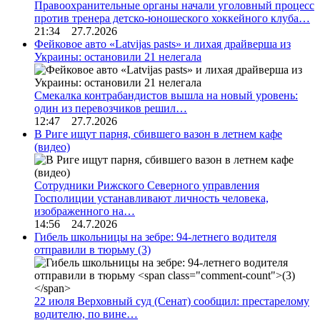
Правоохранительные органы начали уголовный процесс
против тренера детско-юношеского хоккейного клуба…
21:34 27.7.2026
Фейковое авто «Latvijas pasts» и лихая драйверша из
Украины: остановили 21 нелегала
Смекалка контрабандистов вышла на новый уровень:
один из перевозчиков решил…
12:47 27.7.2026
В Риге ищут парня, сбившего вазон в летнем кафе
(видео)
Сотрудники Рижского Северного управления
Госполиции устанавливают личность человека,
изображенного на…
14:56 24.7.2026
Гибель школьницы на зебре: 94-летнего водителя
отправили в тюрьму
(3)
22 июля Верховный суд (Сенат) сообщил: престарелому
водителю, по вине…