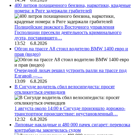
400 литров похищенного бензина, наркотики, краденые
номера: в Риге задержали грабителей
Полицейские рижского Восточного управления
Госполиции пресекли деятельность криминального
дуэта, поставившего…
13:52 6.8.2026
Обгон на трассе А8 стоил водителю BMW 1400 евро и
прав (видео)
Очередной лихач решил устроить ралли на трассе под
Елгавой —…
13:09 6.8.2026
В Сигулде водитель сбил велосипедиста: просят
откликнуться очевидцев
1 августа около 14:00 в Сигулде произошло дорожно-
транспортное происшествие: неустановленный…
12:32 6.8.2026
Липовые накладные и 480 000 пачек сигарет: перевозка
контрабанды закончилась судом