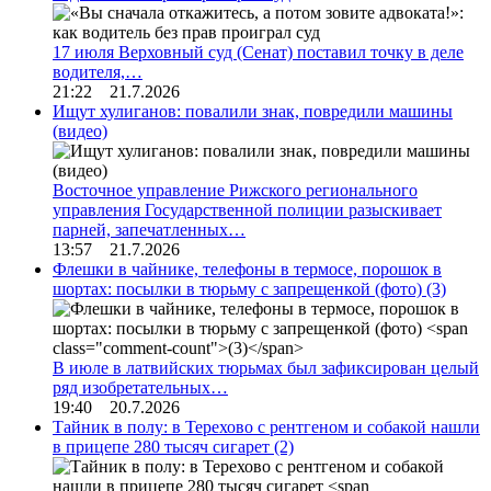
17 июля Верховный суд (Сенат) поставил точку в деле
водителя,…
21:22 21.7.2026
Ищут хулиганов: повалили знак, повредили машины
(видео)
Восточное управление Рижского регионального
управления Государственной полиции разыскивает
парней, запечатленных…
13:57 21.7.2026
Флешки в чайнике, телефоны в термосе, порошок в
шортах: посылки в тюрьму с запрещенкой (фото)
(3)
В июле в латвийских тюрьмах был зафиксирован целый
ряд изобретательных…
19:40 20.7.2026
Тайник в полу: в Терехово с рентгеном и собакой нашли
в прицепе 280 тысяч сигарет
(2)