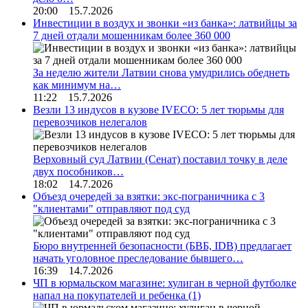
20:00 15.7.2026
Инвестиции в воздух и звонки «из банка»: латвийцы за
7 дней отдали мошенникам более 360 000
За неделю жители Латвии снова умудрились обеднеть
как минимум на…
11:22 15.7.2026
Везли 13 индусов в кузове IVECO: 5 лет тюрьмы для
перевозчиков нелегалов
Верховный суд Латвии (Сенат) поставил точку в деле
двух пособников…
18:02 14.7.2026
Объезд очередей за взятки: экс-пограничника с 3
"клиентами" отправляют под суд
Бюро внутренней безопасности (БВБ, IDB) предлагает
начать уголовное преследование бывшего…
16:39 14.7.2026
ЧП в юрмальском магазине: хулиган в черной футболке
напал на покупателей и ребенка
(1)