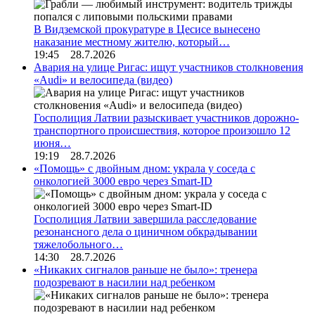
В Видземской прокуратуре в Цесисе вынесено
наказание местному жителю, который…
19:45 28.7.2026
Авария на улице Ригас: ищут участников столкновения
«Audi» и велосипеда (видео)
Госполиция Латвии разыскивает участников дорожно-
транспортного происшествия, которое произошло 12
июня…
19:19 28.7.2026
«Помощь» с двойным дном: украла у соседа с
онкологией 3000 евро через Smart-ID
Госполиция Латвии завершила расследование
резонансного дела о циничном обкрадывании
тяжелобольного…
14:30 28.7.2026
«Никаких сигналов раньше не было»: тренера
подозревают в насилии над ребенком