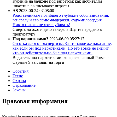
Курение на балконе под запретом: как любителям
никотина выписывают штрафы
AS
2023-06-24 07:08:00
Родственникам погибшего-глубокие соболезнования,
генералу и его семье-выдержки, суду-милосердия.
Никто никого не хотел убивать!
Смерть на охоте: дело генерала Шулте передано в
прокуратуру
Под наркотиками?
2023-06-09 05:27:17
Он отказался от экспертизы. За это такое же наказание,
как если бы под наркотиками. Но это вовсе не значит,
что он действительно был под наркотиками.
Водитель под наркотиками: конфискованный Porsche
Cayenne S выставят на торги
События
Техно
Охрана
Страхование
Законы
Правовая информация
Kriminal.lv является зарегистрированным в Регистре