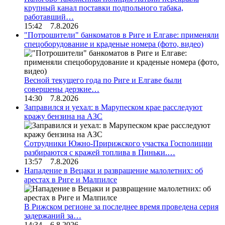
крупный канал поставки подпольного табака,
работавший…
15:42 7.8.2026
"Потрошители" банкоматов в Риге и Елгаве: применяли
спецоборудование и краденые номера (фото, видео)
Весной текущего года по Риге и Елгаве были
совершены дерзкие…
14:30 7.8.2026
Заправился и уехал: в Марупеском крае расследуют
кражу бензина на АЗС
Сотрудники Южно-Пририжского участка Госполиции
разбираются с кражей топлива в Пиньки.…
13:57 7.8.2026
Нападение в Вецаки и развращение малолетних: об
арестах в Риге и Малпилсе
В Рижском регионе за последнее время проведена серия
задержаний за…
14:34 6.8.2026