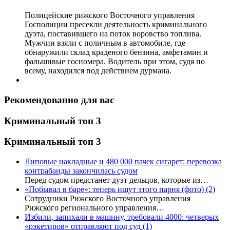
Полицейские рижского Восточного управления
Госполиции пресекли деятельность криминального
дуэта, поставившего на поток воровство топлива.
Мужчин взяли с поличным в автомобиле, где
обнаружили склад краденого бензина, амфетамин и
фальшивые госномера. Водитель при этом, судя по
всему, находился под действием дурмана.
Рекомендованно для вас
Криминальный топ 3
Криминальный топ 3
Липовые накладные и 480 000 пачек сигарет: перевозка
контрабанды закончилась судом
Перед судом предстанет дуэт дельцов, которые из…
«Побывал в баре»: теперь ищут этого парня (фото)
(2)
Сотрудники Рижского Восточного управления
Рижского регионального управления…
Избили, запихали в машину, требовали 4000: четверых
«рэкетиров» отправляют под суд
(1)