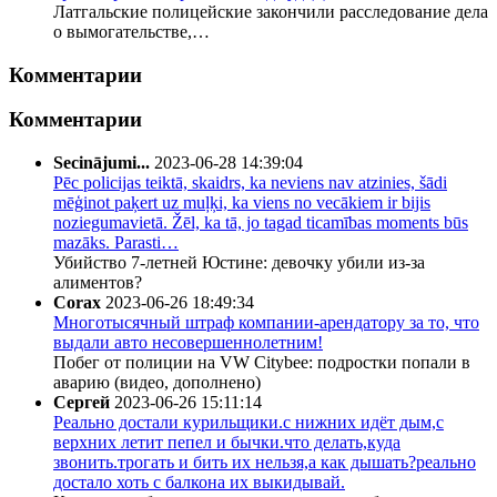
Латгальские полицейские закончили расследование дела
о вымогательстве,…
Комментарии
Комментарии
Secinājumi...
2023-06-28 14:39:04
Pēc policijas teiktā, skaidrs, ka neviens nav atzinies, šādi
mēģinot paķert uz muļķi, ka viens no vecākiem ir bijis
noziegumavietā. Žēl, ka tā, jo tagad ticamības moments būs
mazāks. Parasti…
Убийство 7-летней Юстине: девочку убили из-за
алиментов?
Corax
2023-06-26 18:49:34
Многотысячный штраф компании-арендатору за то, что
выдали авто несовершеннолетним!
Побег от полиции на VW Citybee: подростки попали в
аварию (видео, дополнено)
Сергей
2023-06-26 15:11:14
Реально достали курильщики.с нижних идёт дым,с
верхних летит пепел и бычки.что делать,куда
звонить.трогать и бить их нельзя,а как дышать?реально
достало хоть с балкона их выкидывай.