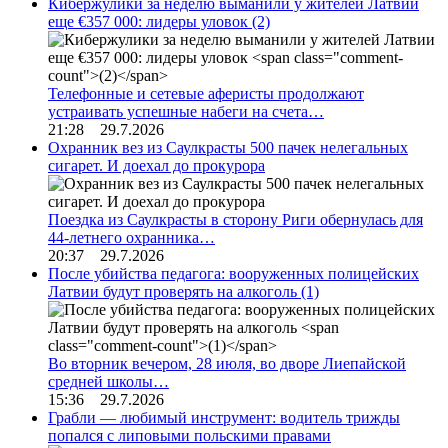
Кибержулики за неделю выманили у жителей Латвии
еще €357 000: лидеры уловок
(2)
Телефонные и сетевые аферисты продолжают
устраивать успешные набеги на счета…
21:28 29.7.2026
Охранник вез из Саулкрасты 500 пачек нелегальных
сигарет. И доехал до прокурора
Поездка из Саулкрасты в сторону Риги обернулась для
44-летнего охранника…
20:37 29.7.2026
После убийства педагога: вооруженных полицейских
Латвии будут проверять на алкоголь
(1)
Во вторник вечером, 28 июля, во дворе Лиепайской
средней школы…
15:36 29.7.2026
Грабли — любимый инструмент: водитель трижды
попался с липовыми польскими правами