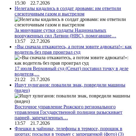
15:30 22.7.2026
Нелегалы кидались в солдат дровами: им ответили
слезоточивым газом и выстрелом
За минувшие сутки солдаты Национальных
вооруженных сил Латвии (НВС), помогавшие…
13:57 22.7.2026
«Вы сначала откажитесь, а потом зовите адвоката!»: как
водитель без прав проиграл суд
17 июля Верховный суд (Сенат) поставил точку в деле
водителя,…
21:22 21.7.2026
Ищут хулиганов: повалили знак, повредили машины
(видео)
Восточное управление Рижского регионального
управления Государственной полиции разыскивает
парней, запечатленных…
13:57 21.7.2026
Флешки в чайнике, телефоны в термосе, порошок в
шортах: посылки в тюрьму с запрещенкой (фото)
(3)