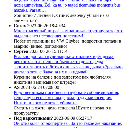
noziegumavietā. Žēl, ka tā, jo tagad ticamības moments būs
mazāks. Parasti…
Убийство 7-летней Юстине: девочку убили из-за
алиментов?
Corax
2023-06-26 18:49:34
Многотысячный штраф компании-арендатору за то, что
выдали авто несовершеннолетним!
Побег от полиции на VW Citybee: подростки попали в
аварию (видео, дополнено)
Сергей
2023-06-26 15:11:14
Реально достали курильщики.с нижних идёт дым,с
верхних летит пепел и бычки.что делать,куда
звонить.трогать и бить их нельзя,а как дышать?реально
достало хоть с балкона их выкидывай.
Курение на балконе под запретом: как любителям
никотина выписывают штрафы
AS
2023-06-24 07:08:00
Родственникам погибшего-глубокие соболезнования,
генералу и его семье-выдержки, суду-милосердия.
Никто никого не хотел убивать!
Смерть на охоте: дело генерала Шулте передано в
прокуратуру
Под наркотиками?
2023-06-09 05:27:17
Он отказался от экспертизы. За это такое же наказание,