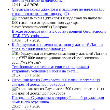
помочь установить личности…
12:11 4.8.2026
Спасатель скрыл джекпоты и задолжал по налогам €38
тысяч: его отправляют под суд
(2)
В ходе расследования в Бюро внутренней безопасности
(БВБ, IDB) собрали…
13:39 31.7.2026
Кибержулики за неделю выманили у жителей Латвии
еще €357 000: лидеры уловок
(2)
Телефонные и сетевые аферисты продолжают
устраивать успешные набеги на счета…
21:28 29.7.2026
Охранник вез из Саулкрасты 500 пачек нелегальных
сигарет. И доехал до прокурора
Поездка из Саулкрасты в сторону Риги обернулась для
44-летнего охранника…
20:37 29.7.2026