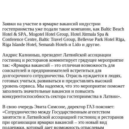
Заявки на участие в ярмарке вакансий индустрии
гостеприимства уже подали такие компании, как Baltic Beach
Hotel & SPA, Mogotel Hotel Group, Hotel Jūrmala Spa &
Conference Centre, Baltic Travel Group, Bellevue Park Hotel Rīga,
Riga Islande Hotel, Semarah Hotels и Lido и другие.
Андрис Калниньш, президент Латвийской ассоциации
гостиниц и ресторанов комментирует грядущее мероприятие
так: «Ярмарка вакансий – это отличная возможность для
соискателей и предпринимателей встретиться для
долгосрочного сотрудничества. Отрасль нуждается в людях,
готовых учиться, развиваться и предоставлять высокий
уровень сервиса. Мы надеемся, что это мероприятие поможет
заполнить значительные вакансии и повысить
конкурентоспособность сектора гостеприимства в Латвии».
В свою очередь Эвита Симсоне, директор ГАЗ поясняет:
«Сотрудничество между Государственным агентством
занятости и Латвийской ассоциацией гостиниц и ресторанов
при организации ярмарки вакансий – это новый вид
поддержки, который дает возможность отраслевым