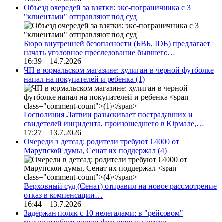
Объезд очередей за взятки: экс-пограничника с 3
"клиентами" отправляют под суд
Бюро внутренней безопасности (БВБ, IDB) предлагает
начать уголовное преследование бывшего…
16:39 14.7.2026
ЧП в юрмальском магазине: хулиган в черной футболке
напал на покупателей и ребенка
(1)
Госполиция Латвии разыскивает пострадавших и
свидетелей инцидента, произошедшего в Юрмале,…
17:27 13.7.2026
Очереди в детсад: родители требуют €4000 от
Марупской думы, Сенат их поддержал
(4)
Верховный суд (Сенат) отправил на новое рассмотрение
отказ в компенсации…
16:44 13.7.2026
Задержан поляк с 10 нелегалами: в "рейсовом"
микроавтобусе нашли фальшивые номера