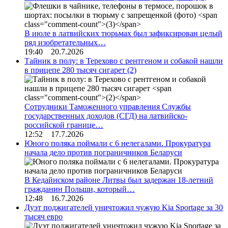
В июле в латвийских тюрьмах был зафиксирован целый
ряд изобретательных…
19:40 20.7.2026
Тайник в полу: в Терехово с рентгеном и собакой нашли
в прицепе 280 тысяч сигарет
(2)
Сотрудники Таможенного управления Службы
государственных доходов (СГД) на латвийско-
российской границе…
12:52 17.7.2026
Юного поляка поймали с 6 нелегалами. Прокуратура
начала дело против пограничников Беларуси
В Кедайнском районе Литвы был задержан 18-летний
гражданин Польши, который…
12:48 16.7.2026
Дуэт поджигателей уничтожил чужую Kia Sportage за 30
тысяч евро