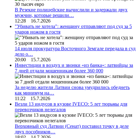
В Резекне полицейские вычислили и задержали двух
мужчин, которые решили…
12:28 16.7.2026
"Убивать не хотела": женщину отправляют под суд за 5
ударов ножом в гостя
14 июля прокуратура Восточного Земгале передала в суд
дело о…
20:00 15.7.2026
Инвестиции в воздух и звонки «из банка»: латвийцы за
7 дней отдали мошенникам более 360 000
За неделю жители Латвии снова умудрились обеднеть
как минимум на…
11:22 15.7.2026
Везли 13 индусов в кузове IVECO: 5 лет тюрьмы для
перевозчиков нелегалов
Верховный суд Латвии (Сенат) поставил точку в деле
двух пособников…
18:02 14.7.2026