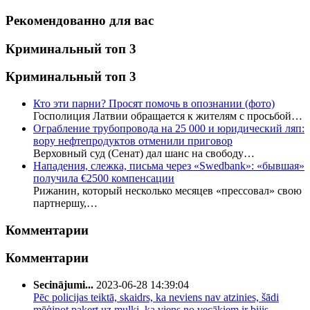
Рекомендованно для вас
Криминальный топ 3
Криминальный топ 3
Кто эти парни? Просят помочь в опознании (фото)
Госполиция Латвии обращается к жителям с просьбой…
Ограбление трубопровода на 25 000 и юридический ляп:
вору нефтепродуктов отменили приговор
Верховный суд (Сенат) дал шанс на свободу…
Нападения, слежка, письма через «Swedbank»: «бывшая»
получила €2500 компенсации
Рижанин, который несколько месяцев «прессовал» свою
партнершу,…
Комментарии
Комментарии
Secinājumi...
2023-06-28 14:39:04
Pēc policijas teiktā, skaidrs, ka neviens nav atzinies, šādi
mēģinot paķert uz muļķi, ka viens no vecākiem ir bijis