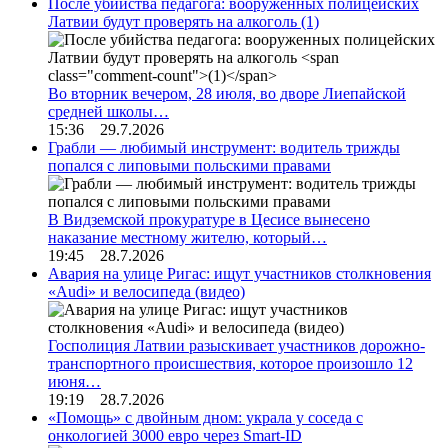
После убийства педагога: вооруженных полицейских
Латвии будут проверять на алкоголь
(1)
Во вторник вечером, 28 июля, во дворе Лиепайской
средней школы…
15:36 29.7.2026
Грабли — любимый инструмент: водитель трижды
попался с липовыми польскими правами
В Видземской прокуратуре в Цесисе вынесено
наказание местному жителю, который…
19:45 28.7.2026
Авария на улице Ригас: ищут участников столкновения
«Audi» и велосипеда (видео)
Госполиция Латвии разыскивает участников дорожно-
транспортного происшествия, которое произошло 12
июня…
19:19 28.7.2026
«Помощь» с двойным дном: украла у соседа с
онкологией 3000 евро через Smart-ID