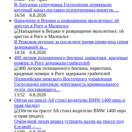
В Латгалии сотрудники Госполиции перекрыли
крупный канал поставки психотропных веществ.…
16:54 6.8.2026
Нападение в Вецаки и развращение малолетних: об
арестах в Риге и Малпилсе
В Рижском регионе за последнее время проведена серия
задержаний за…
14:34 6.8.2026
400 литров похищенного бензина, наркотики, краденые
номера: в Риге задержали грабителей
Полицейские рижского Восточного управления
Госполиции пресекли деятельность криминального
дуэта, поставившего…
13:52 6.8.2026
Обгон на трассе А8 стоил водителю BMW 1400 евро и
прав (видео)
Очередной лихач решил устроить ралли на трассе под
Елгавой —…
13:09 6.8.2026