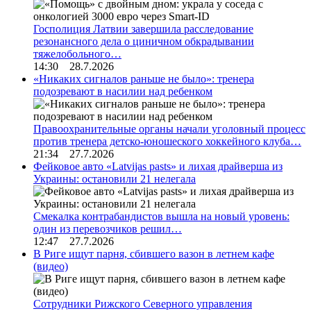
Госполиция Латвии завершила расследование
резонансного дела о циничном обкрадывании
тяжелобольного…
14:30 28.7.2026
«Никаких сигналов раньше не было»: тренера
подозревают в насилии над ребенком
Правоохранительные органы начали уголовный процесс
против тренера детско-юношеского хоккейного клуба…
21:34 27.7.2026
Фейковое авто «Latvijas pasts» и лихая драйверша из
Украины: остановили 21 нелегала
Смекалка контрабандистов вышла на новый уровень:
один из перевозчиков решил…
12:47 27.7.2026
В Риге ищут парня, сбившего вазон в летнем кафе
(видео)
Сотрудники Рижского Северного управления