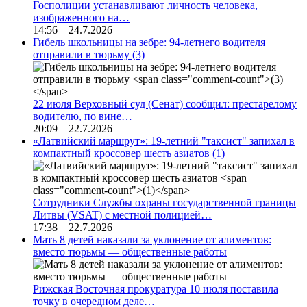
Госполиции устанавливают личность человека,
изображенного на…
14:56 24.7.2026
Гибель школьницы на зебре: 94-летнего водителя
отправили в тюрьму
(3)
22 июля Верховный суд (Сенат) сообщил: престарелому
водителю, по вине…
20:09 22.7.2026
«Латвийский маршрут»: 19-летний "таксист" запихал в
компактный кроссовер шесть азиатов
(1)
Сотрудники Службы охраны государственной границы
Литвы (VSAT) с местной полицией…
17:38 22.7.2026
Мать 8 детей наказали за уклонение от алиментов:
вместо тюрьмы — общественные работы
Рижская Восточная прокуратура 10 июля поставила
точку в очередном деле…