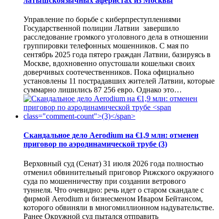
латышскоязычных аферистах из Москвы
Управление по борьбе с киберпреступлениями
Государственной полиции Латвии завершило
расследование громкого уголовного дела в отношении
группировки телефонных мошенников. С мая по
сентябрь 2025 года пятеро граждан Латвии, базируясь в
Москве, вдохновенно опустошали кошельки своих
доверчивых соотечественников. Пока официально
установлены 11 пострадавших жителей Латвии, которые
суммарно лишились 87 256 евро. Однако это…
Скандальное дело Aerodium на €1,9 млн: отменен
приговор по аэродинамической трубе
(3)
Верховный суд (Сенат) 31 июля 2026 года полностью
отменил обвинительный приговор Рижского окружного
суда по мошенничеству при создании ветрового
туннеля. Что очевидно: речь идет о старом скандале с
фирмой Aerodium и бизнесменом Иваром Бейтансом,
которого обвиняли в многомиллионном надувательстве.
Ранее Окружной суд пытался отправить