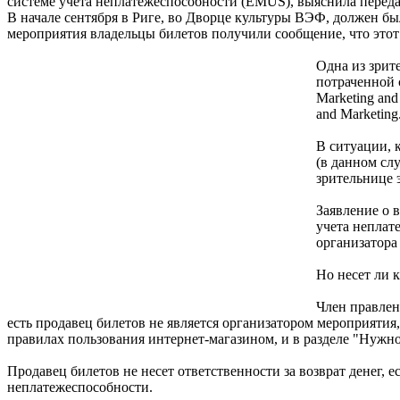
системе учета неплатежеспособности (EMUS), выяснила передача
В начале сентября в Риге, во Дворце культуры ВЭФ, должен б
мероприятия владельцы билетов получили сообщение, что этот
Одна из зрите
потраченной 
Marketing and
and Marketing
В ситуации, 
(в данном сл
зрительнице э
Заявление о в
учета неплат
организатора
Но несет ли 
Член правлен
есть продавец билетов не является организатором мероприятия,
правилах пользования интернет-магазином, и в разделе "Нужн
Продавец билетов не несет ответственности за возврат денег,
неплатежеспособности.