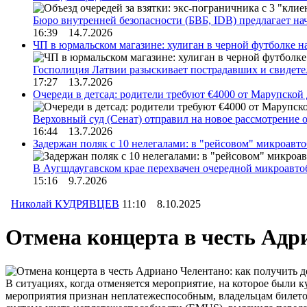
Бюро внутренней безопасности (БВБ, IDB) предлагает н
16:39 14.7.2026
ЧП в юрмальском магазине: хулиган в черной футболке н
Госполиция Латвии разыскивает пострадавших и свидет
17:27 13.7.2026
Очереди в детсад: родители требуют €4000 от Марупской
Верховный суд (Сенат) отправил на новое рассмотрение
16:44 13.7.2026
Задержан поляк с 10 нелегалами: в "рейсовом" микроав
В Аугшдаугавском крае перехвачен очередной микроавто
15:16 9.7.2026
Николай КУДРЯВЦЕВ
11:10 8.10.2025
Отмена концерта в честь Адр
В ситуациях, когда отменяется мероприятие, на которое были 
мероприятия признан неплатежеспособным, владельцам билетов