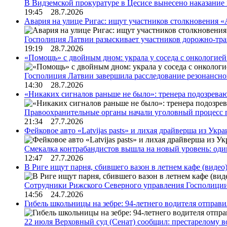
В Видземской прокуратуре в Цесисе вынесено наказани
19:45 28.7.2026
Авария на улице Ригас: ищут участников столкновения «A
Госполиция Латвии разыскивает участников дорожно-тр
19:19 28.7.2026
«Помощь» с двойным дном: украла у соседа с онкологией 
Госполиция Латвии завершила расследование резонансн
14:30 28.7.2026
«Никаких сигналов раньше не было»: тренера подозреваю
Правоохранительные органы начали уголовный процесс 
21:34 27.7.2026
Фейковое авто «Latvijas pasts» и лихая драйверша из Укр
Смекалка контрабандистов вышла на новый уровень: од
12:47 27.7.2026
В Риге ищут парня, сбившего вазон в летнем кафе (видео
Сотрудники Рижского Северного управления Госполиции
14:56 24.7.2026
Гибель школьницы на зебре: 94-летнего водителя отправ
22 июля Верховный суд (Сенат) сообщил: престарелому 