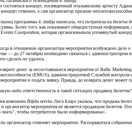
 Латвийского телевидения 4. studija.
ыл состояться концерт, посвященный итальянскому артисту Адри
 концерт отменен, а сам организатор признан неплатежеспособ
льниц программы 4. studija написала, что потратила на билеты 
суммы. Более того, как показывает общедоступная информация, 
 Events Coorporation, которая организовывала упомянутый концер
.
когда в отношении организатора мероприятия возбуждено дело о
учае — до 27 октября) необходимо связаться с администратором
то сделать не удалось.
озврате денег за несостоявшиеся мероприятия от Baltic Marketin
ежеспособности (EMUS), администрируемой Службой контроля н
 мероприятия и подать заявку. Правда, до возврата денег может 
какую-либо ответственность в такой ситуации продавец билетов?
ия компании Biļešu serviss Лига Блауа указала, что продажа бил
 и организатор мероприятия не является продавцом билетов. Пон
о знать", чтобы потребители были информированы».
 если организатор отменяет мероприятие. Распоряжаться собранн