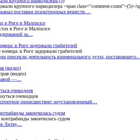
жали крупного наркодилера
(5)
 канал поставки психотропных веществ.…
ах в Риге и Малпилсе
задержаний за…
омера: в Риге задержали грабителей
ии пресекли деятельность криминального дуэта, поставившего
в (видео)
лгавой —…
уться очевидцев
анспортное происшествие: неустановленный…
контрабанды закончилась судом
и в Литву…