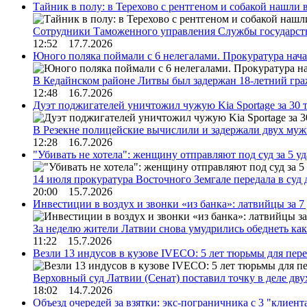
Тайник в полу: в Терехово с рентгеном и собакой нашли 
Сотрудники Таможенного управления Службы государств
12:52 17.7.2026
Юного поляка поймали с 6 нелегалами. Прокуратура нач
В Кедайнском районе Литвы был задержан 18-летний г
12:48 16.7.2026
Дуэт поджигателей уничтожил чужую Kia Sportage за 30 
В Резекне полицейские вычислили и задержали двух му
12:28 16.7.2026
"Убивать не хотела": женщину отправляют под суд за 5 у
14 июля прокуратура Восточного Земгале передала в суд
20:00 15.7.2026
Инвестиции в воздух и звонки «из банка»: латвийцы за 
За неделю жители Латвии снова умудрились обеднеть к
11:22 15.7.2026
Везли 13 индусов в кузове IVECO: 5 лет тюрьмы для пер
Верховный суд Латвии (Сенат) поставил точку в деле д
18:02 14.7.2026
Объезд очередей за взятки: экс-пограничника с 3 "клиен