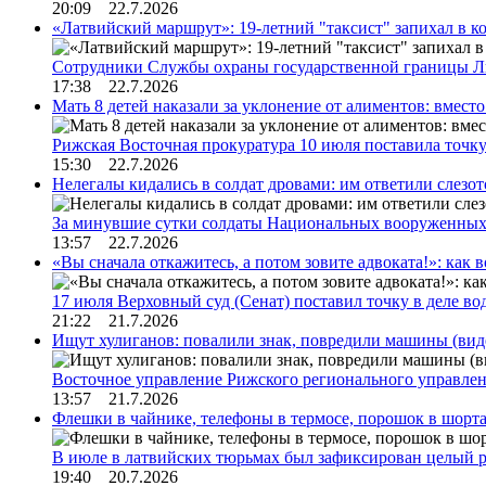
20:09 22.7.2026
«Латвийский маршрут»: 19-летний "таксист" запихал в к
Сотрудники Службы охраны государственной границы 
17:38 22.7.2026
Мать 8 детей наказали за уклонение от алиментов: вме
Рижская Восточная прокуратура 10 июля поставила точк
15:30 22.7.2026
Нелегалы кидались в солдат дровами: им ответили слезо
За минувшие сутки солдаты Национальных вооруженны
13:57 22.7.2026
«Вы сначала откажитесь, а потом зовите адвоката!»: как в
17 июля Верховный суд (Сенат) поставил точку в деле в
21:22 21.7.2026
Ищут хулиганов: повалили знак, повредили машины (вид
Восточное управление Рижского регионального управле
13:57 21.7.2026
Флешки в чайнике, телефоны в термосе, порошок в шорта
В июле в латвийских тюрьмах был зафиксирован целый 
19:40 20.7.2026