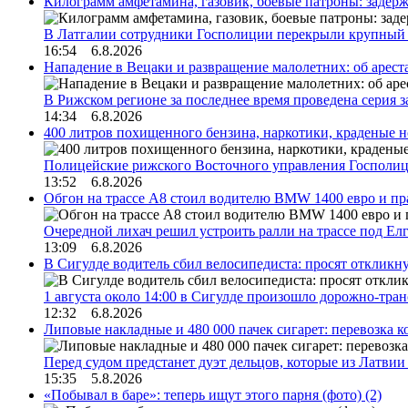
Килограмм амфетамина, газовик, боевые патроны: задер
В Латгалии сотрудники Госполиции перекрыли крупный
16:54 6.8.2026
Нападение в Вецаки и развращение малолетних: об арест
В Рижском регионе за последнее время проведена серия 
14:34 6.8.2026
400 литров похищенного бензина, наркотики, краденые н
Полицейские рижского Восточного управления Госполиц
13:52 6.8.2026
Обгон на трассе А8 стоил водителю BMW 1400 евро и пра
Очередной лихач решил устроить ралли на трассе под Е
13:09 6.8.2026
В Сигулде водитель сбил велосипедиста: просят откликн
1 августа около 14:00 в Сигулде произошло дорожно-тр
12:32 6.8.2026
Липовые накладные и 480 000 пачек сигарет: перевозка 
Перед судом предстанет дуэт дельцов, которые из Латви
15:35 5.8.2026
«Побывал в баре»: теперь ищут этого парня (фото)
(2)