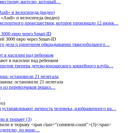
е местному жителю, который…
udi» и велосипеда (видео)
анспортного происшествия, которое произошло 12 июня…
3000 евро через Smart-ID
ого дела о циничном обкрадывании тяжелобольного…
т в насилии над ребенком
против тренера детско-юношеского хоккейного клуба…
аины: остановили 21 нелегала
ин из перевозчиков решил…
)
 устанавливают личность человека, изображенного на…
или в тюрьму
(3)
водителю, по вине…