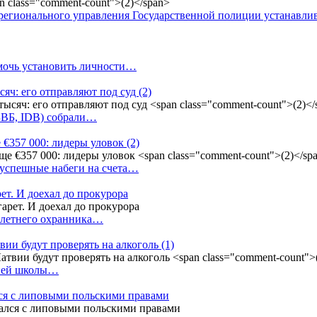
регионального управления Государственной полиции устанавл
омочь установить личности…
сяч: его отправляют под суд
(2)
(БВБ, IDB) собрали…
 €357 000: лидеры уловок
(2)
 успешные набеги на счета…
ет. И доехал до прокурора
4-летнего охранника…
вии будут проверять на алкоголь
(1)
дней школы…
ся с липовыми польскими правами