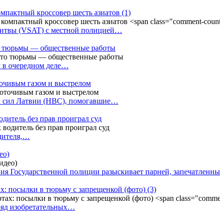
омпактный кроссовер шесть азиатов
(1)
Литвы (VSAT) с местной полицией…
сто тюрьмы — общественные работы
у в очередном деле…
точивым газом и выстрелом
х сил Латвии (НВС), помогавшие…
одитель без прав проиграл суд
одителя,…
ео)
ния Государственной полиции разыскивает парней, запечатлен
х: посылки в тюрьму с запрещенкой (фото)
(3)
ряд изобретательных…