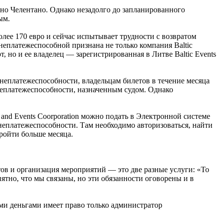
ано Челентано. Однако незадолго до запланированного
ным.
более 170 евро и сейчас испытывает трудности с возвратом
неплатежеспособной признана не только компания Baltic
т, но и ее владелец — зарегистрированная в Литве Baltic Events
 неплатежеспособности, владельцам билетов в течение месяца
 неплатежеспособности, назначенным судом. Однако
g and Events Coorporation можно подать в Электронной системе
еплатежеспособности. Там необходимо авторизоваться, найти
пройти больше месяца.
етов и организация мероприятий — это две разные услуги: «То
ятно, что мы связаны, но эти обязанности оговорены и в
ыми деньгами имеет право только администратор