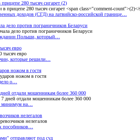
в прицепе 280 тысяч сигарет
(2)
енных доходов (СГД) на латвийско-российской границе…
ала дело против пограничников Беларуси
ражданин Польши, который…
тысяч евро
жчин, которые решили…
даров ножом в гостя
 дело о…
7 дней отдали мошенникам более 360 000
ак минимум на…
евозчиков нелегалов
вух пособников…
тами" отправляют под суд