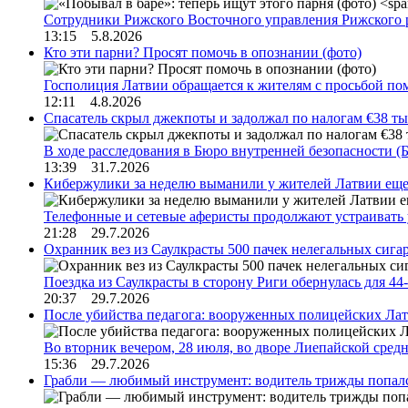
Сотрудники Рижского Восточного управления Рижского 
13:15 5.8.2026
Кто эти парни? Просят помочь в опознании (фото)
Госполиция Латвии обращается к жителям с просьбой п
12:11 4.8.2026
Спасатель скрыл джекпоты и задолжал по налогам €38 ты
В ходе расследования в Бюро внутренней безопасности 
13:39 31.7.2026
Кибержулики за неделю выманили у жителей Латвии еще
Телефонные и сетевые аферисты продолжают устраивать
21:28 29.7.2026
Охранник вез из Саулкрасты 500 пачек нелегальных сигар
Поездка из Саулкрасты в сторону Риги обернулась для 4
20:37 29.7.2026
После убийства педагога: вооруженных полицейских Лат
Во вторник вечером, 28 июля, во дворе Лиепайской сре
15:36 29.7.2026
Грабли — любимый инструмент: водитель трижды попал