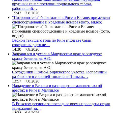
крупный канал поставки подпольного табака,
работавший…
15:42 7.8.2026
"Потрошители" банкоматов в Риге и Елгаве: применяли
спецоборудование и краденые номера (фото, видео)
Весной текущего года по Риге и Елгаве были
совершены дерзкие…
14:30 7.8.2026
Заправился и уехал: в Марупеском крае расследуют
кражу бензина на АЗС
Сотрудники Южно-Пририжского участка Госполиции
разбираются с кражей топлива в Пиньки.…
13:57 7.8.2026
Нападение в Вецаки и развращение малолетних: об
арестах в Риге и Малпилсе
В Рижском регионе за последнее время проведена серия
задержаний за…
14:34 6.8.2026