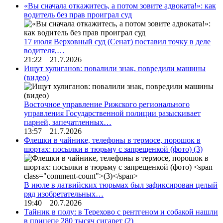
«Вы сначала откажитесь, а потом зовите адвоката!»: как
водитель без прав проиграл суд
17 июля Верховный суд (Сенат) поставил точку в деле
водителя,…
21:22 21.7.2026
Ищут хулиганов: повалили знак, повредили машины
(видео)
Восточное управление Рижского регионального
управления Государственной полиции разыскивает
парней, запечатленных…
13:57 21.7.2026
Флешки в чайнике, телефоны в термосе, порошок в
шортах: посылки в тюрьму с запрещенкой (фото)
(3)
В июле в латвийских тюрьмах был зафиксирован целый
ряд изобретательных…
19:40 20.7.2026
Тайник в полу: в Терехово с рентгеном и собакой нашли
в прицепе 280 тысяч сигарет
(2)