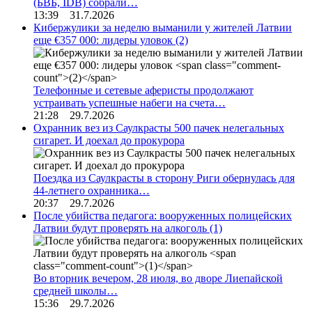
(БВБ, IDB) собрали…
13:39 31.7.2026
Кибержулики за неделю выманили у жителей Латвии
еще €357 000: лидеры уловок
(2)
Телефонные и сетевые аферисты продолжают
устраивать успешные набеги на счета…
21:28 29.7.2026
Охранник вез из Саулкрасты 500 пачек нелегальных
сигарет. И доехал до прокурора
Поездка из Саулкрасты в сторону Риги обернулась для
44-летнего охранника…
20:37 29.7.2026
После убийства педагога: вооруженных полицейских
Латвии будут проверять на алкоголь
(1)
Во вторник вечером, 28 июля, во дворе Лиепайской
средней школы…
15:36 29.7.2026