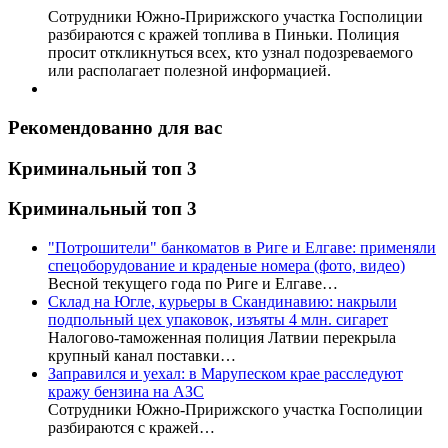
Сотрудники Южно-Пририжского участка Госполиции
разбираются с кражей топлива в Пиньки. Полиция
просит откликнуться всех, кто узнал подозреваемого
или располагает полезной информацией.
Рекомендованно для вас
Криминальный топ 3
Криминальный топ 3
"Потрошители" банкоматов в Риге и Елгаве: применяли
спецоборудование и краденые номера (фото, видео)
Весной текущего года по Риге и Елгаве…
Склад на Югле, курьеры в Скандинавию: накрыли
подпольный цех упаковок, изъяты 4 млн. сигарет
Налогово-таможенная полиция Латвии перекрыла
крупный канал поставки…
Заправился и уехал: в Марупеском крае расследуют
кражу бензина на АЗС
Сотрудники Южно-Пририжского участка Госполиции
разбираются с кражей…