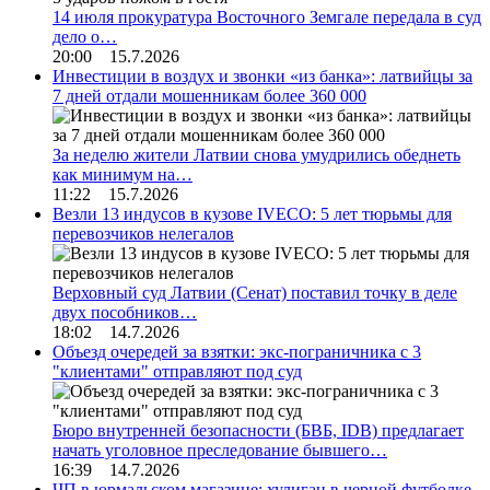
14 июля прокуратура Восточного Земгале передала в суд
дело о…
20:00 15.7.2026
Инвестиции в воздух и звонки «из банка»: латвийцы за
7 дней отдали мошенникам более 360 000
За неделю жители Латвии снова умудрились обеднеть
как минимум на…
11:22 15.7.2026
Везли 13 индусов в кузове IVECO: 5 лет тюрьмы для
перевозчиков нелегалов
Верховный суд Латвии (Сенат) поставил точку в деле
двух пособников…
18:02 14.7.2026
Объезд очередей за взятки: экс-пограничника с 3
"клиентами" отправляют под суд
Бюро внутренней безопасности (БВБ, IDB) предлагает
начать уголовное преследование бывшего…
16:39 14.7.2026
ЧП в юрмальском магазине: хулиган в черной футболке