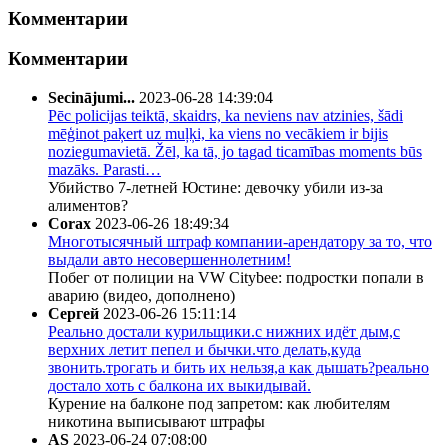
Комментарии
Комментарии
Secinājumi...
2023-06-28 14:39:04
Pēc policijas teiktā, skaidrs, ka neviens nav atzinies, šādi
mēģinot paķert uz muļķi, ka viens no vecākiem ir bijis
noziegumavietā. Žēl, ka tā, jo tagad ticamības moments būs
mazāks. Parasti…
Убийство 7-летней Юстине: девочку убили из-за
алиментов?
Corax
2023-06-26 18:49:34
Многотысячный штраф компании-арендатору за то, что
выдали авто несовершеннолетним!
Побег от полиции на VW Citybee: подростки попали в
аварию (видео, дополнено)
Сергей
2023-06-26 15:11:14
Реально достали курильщики.с нижних идёт дым,с
верхних летит пепел и бычки.что делать,куда
звонить.трогать и бить их нельзя,а как дышать?реально
достало хоть с балкона их выкидывай.
Курение на балконе под запретом: как любителям
никотина выписывают штрафы
AS
2023-06-24 07:08:00