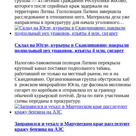
группы — 41-летный гражданин Республики Косово,
которого после серийных краж задержали на
территории Литвы. Госполиция Латвии завершила
расследование в отношении него. Материалы дела уже
направлены в прокуратуру для начала уголовного…
Склад на Югле, курьеры в Скандинавию: накрыли
подпольный цех упаковок, изъяты 4 млн. сигарет
Налогово-таможенная полиция Латвии перекрыла
крупный канал поставки подпольного табака,
работавший не только на местный рынок, но и на
Скандинавию. Организованная группа обустроила хаб
в рижском микрорайоне Югла, где фасовала миллионы
сигарет по коробкам и отправляла их за границу
обычной курьерской почтой. Дела по пяти участникам
схемы переданы в прокуратуру.
Заправился и уехал: в Марупеском крае расследуют
кражу бензина на АЗС