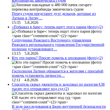
контрабанды закончилась судом
Перед судом предстанет дуэт дельцов, которые из
Латвии в Литву…
15:35 5.8.2026
«Побывал в баре»: теперь ищут этого парня (фото)
(2)
Сотрудники Рижского Восточного управления
Рижского регионального управления Государственной
полиции устанавливают…
13:15 5.8.2026
Кто эти парни? Просят помочь в опознании (фото)
(2)
Госполиция Латвии обращается к жителям с просьбой
помочь установить личности…
12:11 4.8.2026
Спасатель скрыл джекпоты и задолжал по налогам €38
тысяч: его отправляют под суд
(2)
В ходе расследования в Бюро внутренней безопасности