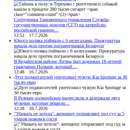
Сотрудники Таможенного управления Службы
государственных доходов (СГД) на латвийско-
российской границе…
12:52 17.7.2026
Юного поляка поймали с 6 нелегалами. Прокуратура
начала дело против пограничников Беларуси
В Кедайнском районе Литвы был задержан 18-летний
гражданин Польши, который…
12:48 16.7.2026
Дуэт поджигателей уничтожил чужую Kia Sportage за 30
тысяч евро
В Резекне полицейские вычислили и задержали двух
мужчин, которые решили…
12:28 16.7.2026
"Убивать не хотела": женщину отправляют под суд за 5
ударов ножом в гостя