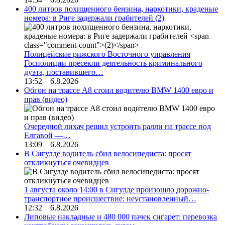
400 литров похищенного бензина, наркотики, краденые
номера: в Риге задержали грабителей
(2)
Полицейские рижского Восточного управления
Госполиции пресекли деятельность криминального
дуэта, поставившего…
13:52 6.8.2026
Обгон на трассе А8 стоил водителю BMW 1400 евро и
прав (видео)
Очередной лихач решил устроить ралли на трассе под
Елгавой —…
13:09 6.8.2026
В Сигулде водитель сбил велосипедиста: просят
откликнуться очевидцев
1 августа около 14:00 в Сигулде произошло дорожно-
транспортное происшествие: неустановленный…
12:32 6.8.2026
Липовые накладные и 480 000 пачек сигарет: перевозка