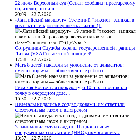
22 июля Верховный суд (Сенат) сообщил: престарелому
водителю, по вине…
20:09 22.7.2026
«Латвийский маршрут»: 19-летний "таксист" запихал в
компактный кроссовер шесть азиатов
(1)
Сотрудники Службы охраны государственной границы
Литвы (VSAT) с местной полицией…
17:38 22.7.2026
Мать 8 детей наказали за уклонение от алиментов:
вместо тюрьмы — общественные работы
Рижская Восточная прокуратура 10 июля поставила
точку в очередном деле…
15:30 22.7.2026
Нелегалы кидались в солдат дровами: им ответили
слезоточивым газом и выстрелом
За минувшие сутки солдаты Национальных
вооруженных сил Латвии (НВС), помогавшие…
13:57 22.7.2026