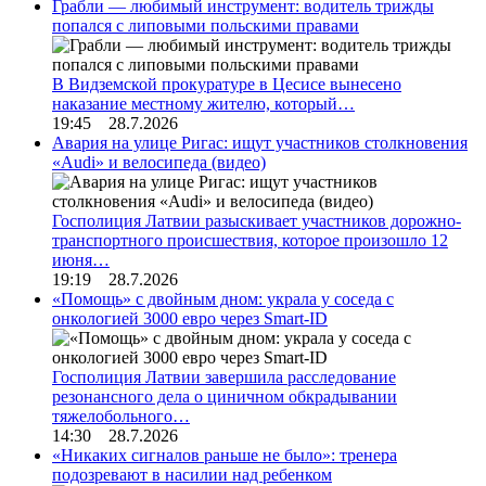
Грабли — любимый инструмент: водитель трижды
попался с липовыми польскими правами
В Видземской прокуратуре в Цесисе вынесено
наказание местному жителю, который…
19:45 28.7.2026
Авария на улице Ригас: ищут участников столкновения
«Audi» и велосипеда (видео)
Госполиция Латвии разыскивает участников дорожно-
транспортного происшествия, которое произошло 12
июня…
19:19 28.7.2026
«Помощь» с двойным дном: украла у соседа с
онкологией 3000 евро через Smart-ID
Госполиция Латвии завершила расследование
резонансного дела о циничном обкрадывании
тяжелобольного…
14:30 28.7.2026
«Никаких сигналов раньше не было»: тренера
подозревают в насилии над ребенком