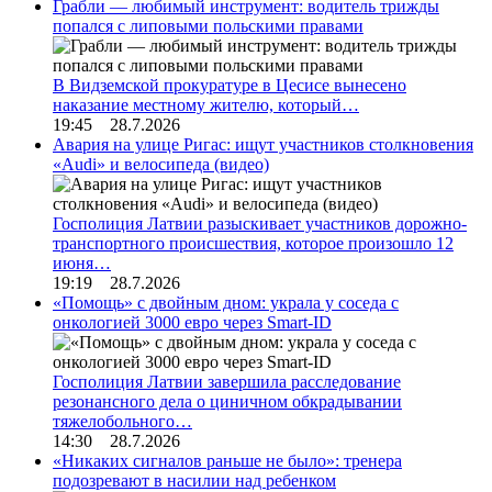
Грабли — любимый инструмент: водитель трижды
попался с липовыми польскими правами
В Видземской прокуратуре в Цесисе вынесено
наказание местному жителю, который…
19:45 28.7.2026
Авария на улице Ригас: ищут участников столкновения
«Audi» и велосипеда (видео)
Госполиция Латвии разыскивает участников дорожно-
транспортного происшествия, которое произошло 12
июня…
19:19 28.7.2026
«Помощь» с двойным дном: украла у соседа с
онкологией 3000 евро через Smart-ID
Госполиция Латвии завершила расследование
резонансного дела о циничном обкрадывании
тяжелобольного…
14:30 28.7.2026
«Никаких сигналов раньше не было»: тренера
подозревают в насилии над ребенком