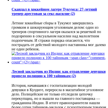
Скандал в хоккейном лагере Тукумса: 27-летний
тренер арестован за секс-насилие
(2)
Летние хоккейные сборы в Тукумсе завершились
громким и шокирующим уголовным делом: один из
тренеров спортивного лагеря оказался за решеткой по
подозрению в сексуальном насилии над малолетним
подопечным. И стражи порядка опасаются, что
пострадать от действий молодого наставника мог далеко
не один ребенок.
Лесной закладчик из Индии: как отравление девушки
привело полицию к 100 тайникам
(2)
История, начавшаяся с госпитализации молодой
девушки в Кулдиге, переросла в масштабное уголовное
дело. Полицейские не только отследили цепочку
перекупщиц, но и вышли на главного поставщика —
гражданина Индии. В итоге правоохранители нашли
более сотни тайников-закладок с психотропным товаром