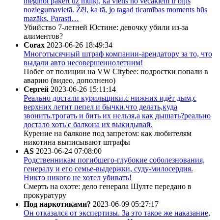
mēģinot paķert uz muļķi, ka viens no vecākiem ir bijis
noziegumavietā. Žēl, ka tā, jo tagad ticamības moments būs
mazāks. Parasti…
Убийство 7-летней Юстине: девочку убили из-за
алиментов?
Corax
2023-06-26 18:49:34
Многотысячный штраф компании-арендатору за то, что
выдали авто несовершеннолетним!
Побег от полиции на VW Citybee: подростки попали в
аварию (видео, дополнено)
Сергей
2023-06-26 15:11:14
Реально достали курильщики.с нижних идёт дым,с
верхних летит пепел и бычки.что делать,куда
звонить.трогать и бить их нельзя,а как дышать?реально
достало хоть с балкона их выкидывай.
Курение на балконе под запретом: как любителям
никотина выписывают штрафы
AS
2023-06-24 07:08:00
Родственникам погибшего-глубокие соболезнования,
генералу и его семье-выдержки, суду-милосердия.
Никто никого не хотел убивать!
Смерть на охоте: дело генерала Шулте передано в
прокуратуру
Под наркотиками?
2023-06-09 05:27:17
Он отказался от экспертизы. За это такое же наказание,