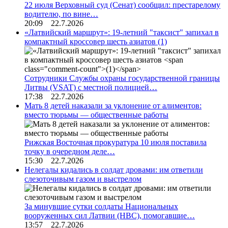
22 июля Верховный суд (Сенат) сообщил: престарелому
водителю, по вине…
20:09 22.7.2026
«Латвийский маршрут»: 19-летний "таксист" запихал в
компактный кроссовер шесть азиатов
(1)
Сотрудники Службы охраны государственной границы
Литвы (VSAT) с местной полицией…
17:38 22.7.2026
Мать 8 детей наказали за уклонение от алиментов:
вместо тюрьмы — общественные работы
Рижская Восточная прокуратура 10 июля поставила
точку в очередном деле…
15:30 22.7.2026
Нелегалы кидались в солдат дровами: им ответили
слезоточивым газом и выстрелом
За минувшие сутки солдаты Национальных
вооруженных сил Латвии (НВС), помогавшие…
13:57 22.7.2026