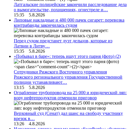
Латгальские полицейские закончили расследование дела
о вымогательстве, похищениях, огнестреле и…
15:35 5.8.2026
Липовые накладные и 480 000 пачек сигарет: перевозка
контрабанды закончилась судом
Перед судом предстанет дуэт дельцов, которые из
Латвии в Литву…
15:35 5.8.2026
«Побывал в баре»: теперь ищут этого парня (фото)
(2)
Сотрудники Рижского Восточного управления
Рижского регионального управления Государственной
полиции устанавливают…
13:15 5.8.2026
Ограбление трубопровода на 25 000 и юридический ляп:
вору нефтепродуктов отменили приговор
Верховный суд (Сенат) дал шанс на свободу участнику
врезок в…
13:26 4.8.2026
Нападения, слежка, письма через «Swedbank»: «бывшая»