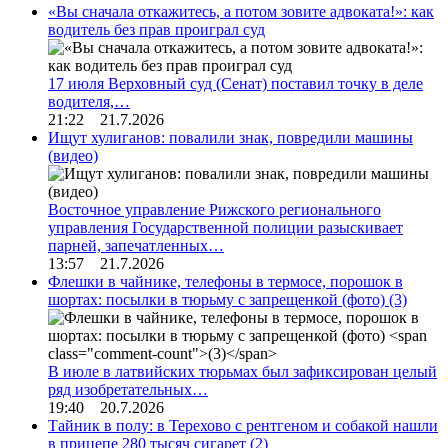
«Вы сначала откажитесь, а потом зовите адвоката!»: как
водитель без прав проиграл суд
17 июля Верховный суд (Сенат) поставил точку в деле
водителя,…
21:22 21.7.2026
Ищут хулиганов: повалили знак, повредили машины
(видео)
Восточное управление Рижского регионального
управления Государственной полиции разыскивает
парней, запечатленных…
13:57 21.7.2026
Флешки в чайнике, телефоны в термосе, порошок в
шортах: посылки в тюрьму с запрещенкой (фото)
(3)
В июле в латвийских тюрьмах был зафиксирован целый
ряд изобретательных…
19:40 20.7.2026
Тайник в полу: в Терехово с рентгеном и собакой нашли
в прицепе 280 тысяч сигарет
(2)