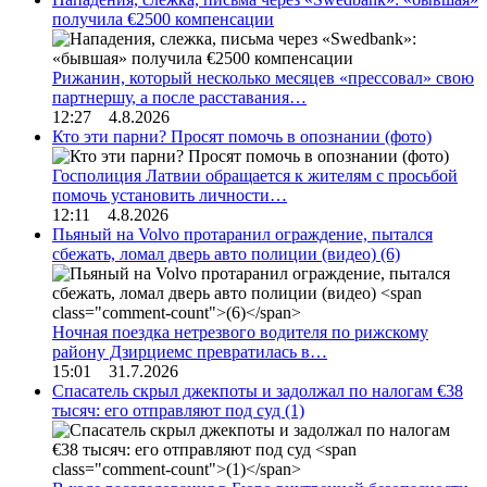
получила €2500 компенсации
Рижанин, который несколько месяцев «прессовал» свою
партнершу, а после расставания…
12:27 4.8.2026
Кто эти парни? Просят помочь в опознании (фото)
Госполиция Латвии обращается к жителям с просьбой
помочь установить личности…
12:11 4.8.2026
Пьяный на Volvo протаранил ограждение, пытался
сбежать, ломал дверь авто полиции (видео)
(6)
Ночная поездка нетрезвого водителя по рижскому
району Дзирциемс превратилась в…
15:01 31.7.2026
Спасатель скрыл джекпоты и задолжал по налогам €38
тысяч: его отправляют под суд
(1)