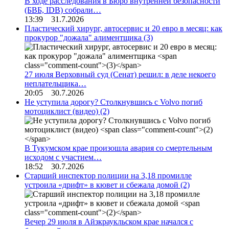
В ходе расследования в Бюро внутренней безопасности
(БВБ, IDB) собрали…
13:39 31.7.2026
Пластический хирург, автосервис и 20 евро в месяц: как
прокурор "дожала" алиментщика
(3)
27 июля Верховный суд (Сенат) решил: в деле некоего
неплательщика…
20:05 30.7.2026
Не уступила дорогу? Столкнувшись с Volvo погиб
мотоциклист (видео)
(2)
В Тукумском крае произошла авария со смертельным
исходом с участием…
18:52 30.7.2026
Старший инспектор полиции на 3,18 промилле
устроила «дрифт» в кювет и сбежала домой
(2)
Вечер 29 июля в Айзкраукльском крае начался с