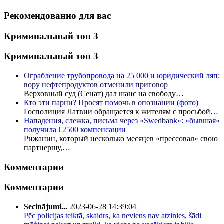
Рекомендованно для вас
Криминальный топ 3
Криминальный топ 3
Ограбление трубопровода на 25 000 и юридический ляп:
вору нефтепродуктов отменили приговор
Верховный суд (Сенат) дал шанс на свободу…
Кто эти парни? Просят помочь в опознании (фото)
Госполиция Латвии обращается к жителям с просьбой…
Нападения, слежка, письма через «Swedbank»: «бывшая»
получила €2500 компенсации
Рижанин, который несколько месяцев «прессовал» свою
партнершу,…
Комментарии
Комментарии
Secinājumi...
2023-06-28 14:39:04
Pēc policijas teiktā, skaidrs, ka neviens nav atzinies, šādi