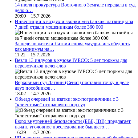
14 июля прокуратура Восточного Земгале передала в суд
дело о…
20:00 15.7.2026
Инвестиции в воздух и звонки «из банка»: латвийцы за
7 дней отдали мошенникам более 360 000
За неделю жители Латвии снова умудрились обеднеть
как минимум на…
11:22 15.7.2026
Везли 13 индусов в кузове IVECO: 5 лет тюрьмы для
перевозчиков нелегалов
Верховный суд Латвии (Сенат) поставил точку в деле
двух пособников…
18:02 14.7.2026
Объезд очередей за взятки: экс-пограничника с 3
"клиентами" отправляют под суд
Бюро внутренней безопасности (БВБ, IDB) предлагает
начать уголовное преследование бывшего…
16:39 14.7.2026
ЧП в юрмальском магазине: хулиган в черной футболке