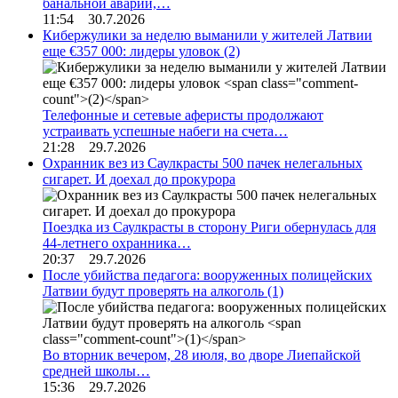
банальной аварии,…
11:54 30.7.2026
Кибержулики за неделю выманили у жителей Латвии
еще €357 000: лидеры уловок
(2)
Телефонные и сетевые аферисты продолжают
устраивать успешные набеги на счета…
21:28 29.7.2026
Охранник вез из Саулкрасты 500 пачек нелегальных
сигарет. И доехал до прокурора
Поездка из Саулкрасты в сторону Риги обернулась для
44-летнего охранника…
20:37 29.7.2026
После убийства педагога: вооруженных полицейских
Латвии будут проверять на алкоголь
(1)
Во вторник вечером, 28 июля, во дворе Лиепайской
средней школы…
15:36 29.7.2026