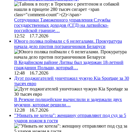
Сотрудники Таможенного управления Службы
государственных доходов (СГД) на латвийско-
российской границе…
12:52 17.7.2026
Юного поляка поймали с 6 нелегалами. Прокуратура
начала дело против пограничников Беларуси
В Кедайнском районе Литвы был задержан 18-летний
гражданин Польши, который…
12:48 16.7.2026
Дуэт поджигателей уничтожил чужую Kia Sportage за 30
тысяч евро
В Резекне полицейские вычислили и задержали двух
мужчин, которые решили…
12:28 16.7.2026
"Убивать не хотела": женщину отправляют под суд за 5
ударов ножом в гостя