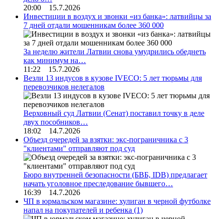
20:00 15.7.2026
Инвестиции в воздух и звонки «из банка»: латвийцы за
7 дней отдали мошенникам более 360 000
За неделю жители Латвии снова умудрились обеднеть
как минимум на…
11:22 15.7.2026
Везли 13 индусов в кузове IVECO: 5 лет тюрьмы для
перевозчиков нелегалов
Верховный суд Латвии (Сенат) поставил точку в деле
двух пособников…
18:02 14.7.2026
Объезд очередей за взятки: экс-пограничника с 3
"клиентами" отправляют под суд
Бюро внутренней безопасности (БВБ, IDB) предлагает
начать уголовное преследование бывшего…
16:39 14.7.2026
ЧП в юрмальском магазине: хулиган в черной футболке
напал на покупателей и ребенка
(1)