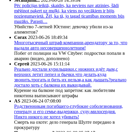
Secinājumi...
2023-06-28 14:39:04
Pēc policijas teiktā, skaidrs, ka neviens nav atzinies, šādi
mēģinot paķert uz muļķi, ka viens no vecākiem ir bijis
noziegumavietā. Žēl, ka tā, jo tagad ticamības moments būs
mazāks. Parasti…
Убийство 7-летней Юстине: девочку убили из-за
алиментов?
Corax
2023-06-26 18:49:34
Многотысячный штраф компании-арендатору за то, что
выдали авто несовершеннолетним!
Побег от полиции на VW Citybee: подростки попали в
аварию (видео, дополнено)
Сергей
2023-06-26 15:11:14
Реально достали курильщики.с нижних идёт дым,с
верхних летит пепел и бычки.что делать,куда
звонить.трогать и бить их нельзя,а как дышать?реально
достало хоть с балкона их выкидывай.
Курение на балконе под запретом: как любителям
никотина выписывают штрафы
AS
2023-06-24 07:08:00
Родственникам погибшего-глубокие соболезнования,
генералу и его семье-выдержки, суду-милосердия.
Никто никого не хотел убивать!
Смерть на охоте: дело генерала Шулте передано в
прокуратуру