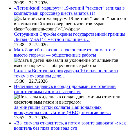
20:09 22.7.2026
«Латвийский маршрут»: 19-летний "таксист" запихал в
компактный кроссовер шесть азиатов
(1)
Сотрудники Службы охраны государственной границы
Литвы (VSAT) с местной полицией…
17:38 22.7.2026
Мать 8 детей наказали за уклонение от алиментов:
вместо тюрьмы — общественные работы
Рижская Восточная прокуратура 10 июля поставила
точку в очередном деле…
15:30 22.7.2026
Нелегалы кидались в солдат дровами: им ответили
слезоточивым газом и выстрелом
За минувшие сутки солдаты Национальных
вооруженных сил Латвии (НВС), помогавшие…
13:57 22.7.2026
«Вы сначала откажитесь, а потом зовите адвоката!»: как
водитель без прав проиграл суд