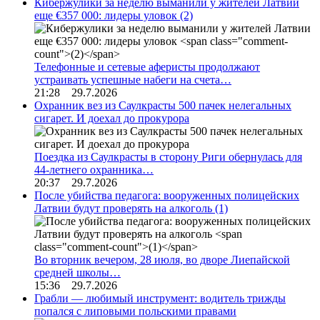
Кибержулики за неделю выманили у жителей Латвии
еще €357 000: лидеры уловок
(2)
Телефонные и сетевые аферисты продолжают
устраивать успешные набеги на счета…
21:28 29.7.2026
Охранник вез из Саулкрасты 500 пачек нелегальных
сигарет. И доехал до прокурора
Поездка из Саулкрасты в сторону Риги обернулась для
44-летнего охранника…
20:37 29.7.2026
После убийства педагога: вооруженных полицейских
Латвии будут проверять на алкоголь
(1)
Во вторник вечером, 28 июля, во дворе Лиепайской
средней школы…
15:36 29.7.2026
Грабли — любимый инструмент: водитель трижды
попался с липовыми польскими правами