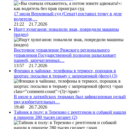
17 июля Верховный суд (Сенат) поставил точку в деле
водителя,…
21:22 21.7.2026
Ищут хулиганов: повалили знак, повредили машины
(видео)
Восточное управление Рижского регионального
управления Государственной полиции разыскивает
парней, запечатленных…
13:57 21.7.2026
Флешки в чайнике, телефоны в термосе, порошок в
шортах: посылки в тюрьму с запрещенкой (фото)
(3)
В июле в латвийских тюрьмах был зафиксирован целый
ряд изобретательных…
19:40 20.7.2026
Тайник в полу: в Терехово с рентгеном и собакой нашли
в прицепе 280 тысяч сигарет
(2)