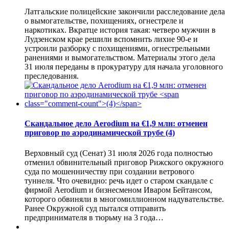
Латгальские полицейские закончили расследование дела
о вымогательстве, похищениях, огнестреле и
наркотиках. Вкратце история такая: четверо мужчин в
Лудзенском крае решили вспомнить лихие 90-е и
устроили разборку с похищениями, огнестрельными
ранениями и вымогательством. Материалы этого дела
31 июля переданы в прокуратуру для начала уголовного
преследования.
Скандальное дело Aerodium на €1,9 млн: отменен
приговор по аэродинамической трубе
(4)
Верховный суд (Сенат) 31 июля 2026 года полностью
отменил обвинительный приговор Рижского окружного
суда по мошенничеству при создании ветрового
туннеля. Что очевидно: речь идет о старом скандале с
фирмой Aerodium и бизнесменом Иваром Бейтансом,
которого обвиняли в многомиллионном надувательстве.
Ранее Окружной суд пытался отправить
предпринимателя в тюрьму на 3 года…