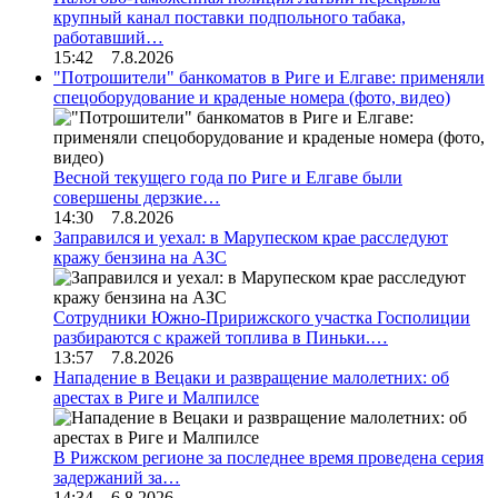
крупный канал поставки подпольного табака,
работавший…
15:42 7.8.2026
"Потрошители" банкоматов в Риге и Елгаве: применяли
спецоборудование и краденые номера (фото, видео)
Весной текущего года по Риге и Елгаве были
совершены дерзкие…
14:30 7.8.2026
Заправился и уехал: в Марупеском крае расследуют
кражу бензина на АЗС
Сотрудники Южно-Пририжского участка Госполиции
разбираются с кражей топлива в Пиньки.…
13:57 7.8.2026
Нападение в Вецаки и развращение малолетних: об
арестах в Риге и Малпилсе
В Рижском регионе за последнее время проведена серия
задержаний за…
14:34 6.8.2026