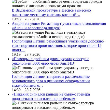
В Видземской прокуратуре в Цесисе вынесено
наказание местному жителю, который…
19:45 28.7.2026
Авария на улице Ригас: ищут участников столкновения
«Audi» и велосипеда (видео)
Госполиция Латвии разыскивает участников дорожно-
транспортного происшествия, которое произошло 12
июня…
19:19 28.7.2026
«Помощь» с двойным дном: украла у соседа с
онкологией 3000 евро через Smart-ID
Госполиция Латвии завершила расследование
резонансного дела о циничном обкрадывании
тяжелобольного…
14:30 28.7.2026
«Никаких сигналов раньше не было»: тренера
подозревают в насилии над ребенком