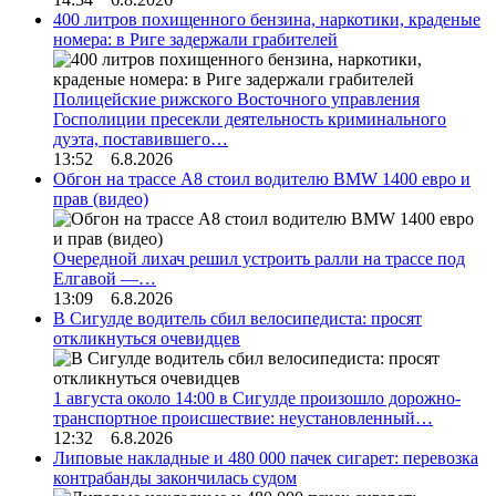
400 литров похищенного бензина, наркотики, краденые
номера: в Риге задержали грабителей
Полицейские рижского Восточного управления
Госполиции пресекли деятельность криминального
дуэта, поставившего…
13:52 6.8.2026
Обгон на трассе А8 стоил водителю BMW 1400 евро и
прав (видео)
Очередной лихач решил устроить ралли на трассе под
Елгавой —…
13:09 6.8.2026
В Сигулде водитель сбил велосипедиста: просят
откликнуться очевидцев
1 августа около 14:00 в Сигулде произошло дорожно-
транспортное происшествие: неустановленный…
12:32 6.8.2026
Липовые накладные и 480 000 пачек сигарет: перевозка
контрабанды закончилась судом