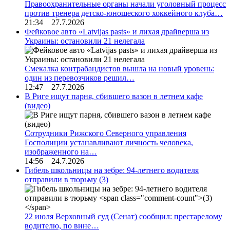
Правоохранительные органы начали уголовный процесс
против тренера детско-юношеского хоккейного клуба…
21:34 27.7.2026
Фейковое авто «Latvijas pasts» и лихая драйверша из
Украины: остановили 21 нелегала
Смекалка контрабандистов вышла на новый уровень:
один из перевозчиков решил…
12:47 27.7.2026
В Риге ищут парня, сбившего вазон в летнем кафе
(видео)
Сотрудники Рижского Северного управления
Госполиции устанавливают личность человека,
изображенного на…
14:56 24.7.2026
Гибель школьницы на зебре: 94-летнего водителя
отправили в тюрьму
(3)
22 июля Верховный суд (Сенат) сообщил: престарелому
водителю, по вине…