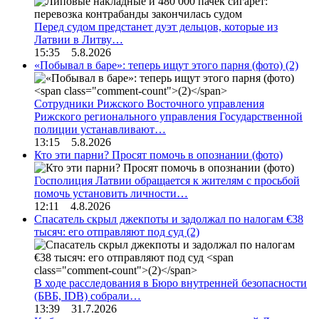
Перед судом предстанет дуэт дельцов, которые из
Латвии в Литву…
15:35 5.8.2026
«Побывал в баре»: теперь ищут этого парня (фото)
(2)
Сотрудники Рижского Восточного управления
Рижского регионального управления Государственной
полиции устанавливают…
13:15 5.8.2026
Кто эти парни? Просят помочь в опознании (фото)
Госполиция Латвии обращается к жителям с просьбой
помочь установить личности…
12:11 4.8.2026
Спасатель скрыл джекпоты и задолжал по налогам €38
тысяч: его отправляют под суд
(2)
В ходе расследования в Бюро внутренней безопасности
(БВБ, IDB) собрали…
13:39 31.7.2026