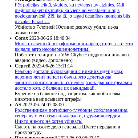
Pēc policijas teiktā, skaidrs, ka neviens nav atzinies, šādi
mēģinot paķert uz muļķi, ka viens no vecākiem ir bijis
noziegumavietā. Žēl, ka tā, jo tagad ticamības moments būs
mazāks. Parasti…
Убийство 7-летней Юстине: девочку убили из-за
алиментов?
Corax
2023-06-26 18:49:34
Многотысячный штраф компании-арендатору за то, что
выдали авто несовершеннолетним!
Побег от полиции на VW Citybee: подростки попали в
аварию (видео, дополнено)
Сергей
2023-06-26 15:11:14
Реально достали курильщики.с нижних идёт дым,с
верхних летит пепел и бычки.что делать,куда
звонить.трогать и бить их нельзя,а как дышать?реально
достало хоть с балкона их выкидывай.
Курение на балконе под запретом: как любителям
никотина выписывают штрафы
AS
2023-06-24 07:08:00
Родственникам погибшего-глубокие соболезнования,
генералу и его семье-выдержки, суду-милосердия.
Никто никого не хотел убивать!
Смерть на охоте: дело генерала Шулте передано в
прокуратуру
Под наркотиками?
2023-06-09 05:27:17