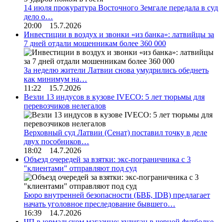
14 июля прокуратура Восточного Земгале передала в суд
дело о…
20:00 15.7.2026
Инвестиции в воздух и звонки «из банка»: латвийцы за
7 дней отдали мошенникам более 360 000
За неделю жители Латвии снова умудрились обеднеть
как минимум на…
11:22 15.7.2026
Везли 13 индусов в кузове IVECO: 5 лет тюрьмы для
перевозчиков нелегалов
Верховный суд Латвии (Сенат) поставил точку в деле
двух пособников…
18:02 14.7.2026
Объезд очередей за взятки: экс-пограничника с 3
"клиентами" отправляют под суд
Бюро внутренней безопасности (БВБ, IDB) предлагает
начать уголовное преследование бывшего…
16:39 14.7.2026
ЧП в юрмальском магазине: хулиган в черной футболке