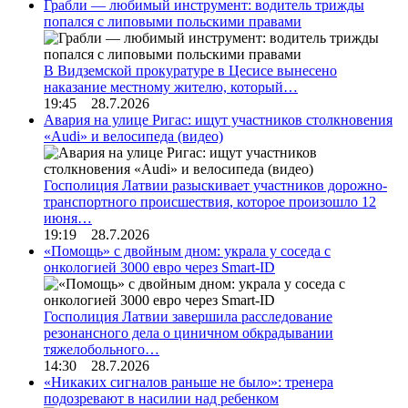
Грабли — любимый инструмент: водитель трижды
попался с липовыми польскими правами
В Видземской прокуратуре в Цесисе вынесено
наказание местному жителю, который…
19:45 28.7.2026
Авария на улице Ригас: ищут участников столкновения
«Audi» и велосипеда (видео)
Госполиция Латвии разыскивает участников дорожно-
транспортного происшествия, которое произошло 12
июня…
19:19 28.7.2026
«Помощь» с двойным дном: украла у соседа с
онкологией 3000 евро через Smart-ID
Госполиция Латвии завершила расследование
резонансного дела о циничном обкрадывании
тяжелобольного…
14:30 28.7.2026
«Никаких сигналов раньше не было»: тренера
подозревают в насилии над ребенком