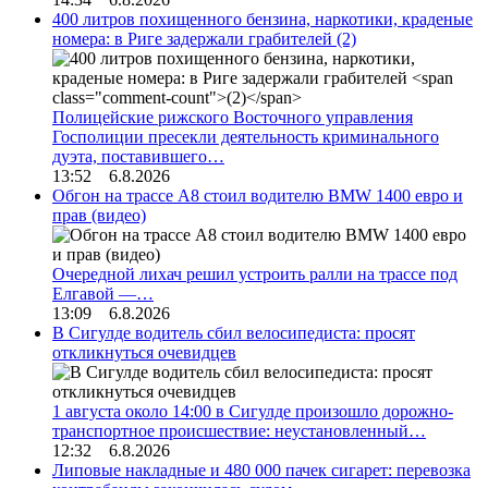
400 литров похищенного бензина, наркотики, краденые
номера: в Риге задержали грабителей
(2)
Полицейские рижского Восточного управления
Госполиции пресекли деятельность криминального
дуэта, поставившего…
13:52 6.8.2026
Обгон на трассе А8 стоил водителю BMW 1400 евро и
прав (видео)
Очередной лихач решил устроить ралли на трассе под
Елгавой —…
13:09 6.8.2026
В Сигулде водитель сбил велосипедиста: просят
откликнуться очевидцев
1 августа около 14:00 в Сигулде произошло дорожно-
транспортное происшествие: неустановленный…
12:32 6.8.2026
Липовые накладные и 480 000 пачек сигарет: перевозка