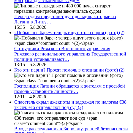
контрабанды закончилась судом
Перед судом предстанет дуэт дельцов, которые из
Латвии в Литву…
15:35 5.8.2026
«Побывал в баре»: теперь ищут этого парня (фото)
(2)
Сотрудники Рижского Восточного управления
Рижского регионального управления Государственной
полиции устанавливают…
13:15 5.8.2026
Кто эти парни? Просят помочь в опознании (фото)
(2)
Госполиция Латвии обращается к жителям с просьбой
помочь установить личности…
12:11 4.8.2026
Спасатель скрыл джекпоты и задолжал по налогам €38
тысяч: его отправляют под суд
(2)
В ходе расследования в Бюро внутренней безопасности