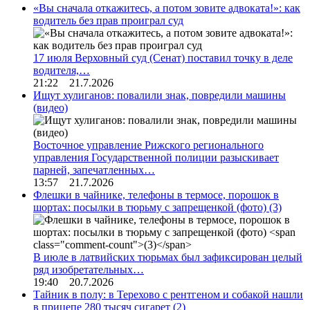
«Вы сначала откажитесь, а потом зовите адвоката!»: как
водитель без прав проиграл суд
17 июля Верховный суд (Сенат) поставил точку в деле
водителя,…
21:22 21.7.2026
Ищут хулиганов: повалили знак, повредили машины
(видео)
Восточное управление Рижского регионального
управления Государственной полиции разыскивает
парней, запечатленных…
13:57 21.7.2026
Флешки в чайнике, телефоны в термосе, порошок в
шортах: посылки в тюрьму с запрещенкой (фото)
(3)
В июле в латвийских тюрьмах был зафиксирован целый
ряд изобретательных…
19:40 20.7.2026
Тайник в полу: в Терехово с рентгеном и собакой нашли
в прицепе 280 тысяч сигарет
(2)