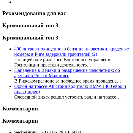
Рекомендованно для вас
Криминальный топ 3
Криминальный топ 3
400 литров похищенного бензина, наркотики, краденые
номера: в Риге задержали грабителей
(2)
Полицейские рижского Восточного управления
Госполиции пресекли деятельность…
Нападение в Вецаки и развращение малолетних: об
арестах в Риге и Малпилсе
В Рижском регионе за последнее время проведена…
Обгон на трассе А8 стоил водителю BMW 1400 евро и
прав (видео)
Очередной лихач решил устроить ралли на трассе…
Комментарии
Комментарии
Secinājumi...
2023-06-28 14:39:04