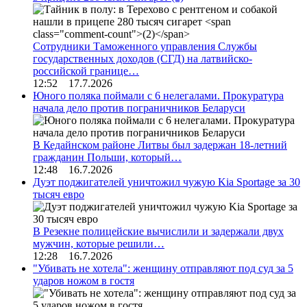
Сотрудники Таможенного управления Службы
государственных доходов (СГД) на латвийско-
российской границе…
12:52 17.7.2026
Юного поляка поймали с 6 нелегалами. Прокуратура
начала дело против пограничников Беларуси
В Кедайнском районе Литвы был задержан 18-летний
гражданин Польши, который…
12:48 16.7.2026
Дуэт поджигателей уничтожил чужую Kia Sportage за 30
тысяч евро
В Резекне полицейские вычислили и задержали двух
мужчин, которые решили…
12:28 16.7.2026
"Убивать не хотела": женщину отправляют под суд за 5
ударов ножом в гостя