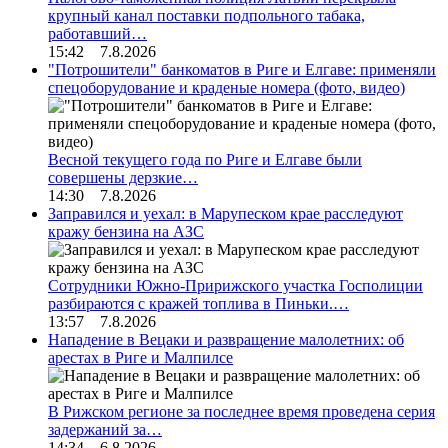
крупный канал поставки подпольного табака,
работавший…
15:42 7.8.2026
"Потрошители" банкоматов в Риге и Елгаве: применяли
спецоборудование и краденые номера (фото, видео)
Весной текущего года по Риге и Елгаве были
совершены дерзкие…
14:30 7.8.2026
Заправился и уехал: в Марупеском крае расследуют
кражу бензина на АЗС
Сотрудники Южно-Пририжского участка Госполиции
разбираются с кражей топлива в Пиньки.…
13:57 7.8.2026
Нападение в Вецаки и развращение малолетних: об
арестах в Риге и Малпилсе
В Рижском регионе за последнее время проведена серия
задержаний за…
14:34 6.8.2026