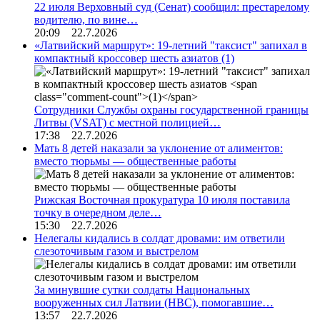
22 июля Верховный суд (Сенат) сообщил: престарелому
водителю, по вине…
20:09 22.7.2026
«Латвийский маршрут»: 19-летний "таксист" запихал в
компактный кроссовер шесть азиатов
(1)
Сотрудники Службы охраны государственной границы
Литвы (VSAT) с местной полицией…
17:38 22.7.2026
Мать 8 детей наказали за уклонение от алиментов:
вместо тюрьмы — общественные работы
Рижская Восточная прокуратура 10 июля поставила
точку в очередном деле…
15:30 22.7.2026
Нелегалы кидались в солдат дровами: им ответили
слезоточивым газом и выстрелом
За минувшие сутки солдаты Национальных
вооруженных сил Латвии (НВС), помогавшие…
13:57 22.7.2026