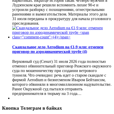
наркотиках. Вкратце история такая: четверо мужчин в
Лудзенском крае решили вспомнить лихие 90-е и
устроили разборку с похищениями, огнестрельными
ранениями и вымогательством. Материалы этого дела
31 июля переданы в прокуратуру для начала уголовного
преследования.
Скандальное дело Aerodium на €1,9 млн: отменен
приговор по аэродинамической трубе
(4)
Верховный суд (Сенат) 31 июля 2026 года полностью
отменил обвинительный приговор Рижского окружного
суда по мошенничеству при создании ветрового
туннеля. Что очевидно: речь идет о старом скандале с
фирмой Aerodium и бизнесменом Иваром Бейтансом,
которого обвиняли в многомиллионном надувательстве.
Ранее Окружной суд пытался отправить
предпринимателя в тюрьму на 3 года…
Кнопка Телеграм в байках