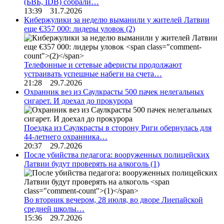
(БВБ, IDB) собрали…
13:39 31.7.2026
Кибержулики за неделю выманили у жителей Латвии
еще €357 000: лидеры уловок
(2)
Телефонные и сетевые аферисты продолжают
устраивать успешные набеги на счета…
21:28 29.7.2026
Охранник вез из Саулкрасты 500 пачек нелегальных
сигарет. И доехал до прокурора
Поездка из Саулкрасты в сторону Риги обернулась для
44-летнего охранника…
20:37 29.7.2026
После убийства педагога: вооруженных полицейских
Латвии будут проверять на алкоголь
(1)
Во вторник вечером, 28 июля, во дворе Лиепайской
средней школы…
15:36 29.7.2026