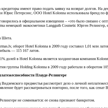
кредиторы имеют право подать заявку на возврат долгов. На де
ии Юрис Петерсонс, ООО Hotel Kolonna использовала бренд по 
 говорилось в официальном извещении – «это было связано с оп
ства немецкой экокосметики Langguth Cosmetic Юрген Релингер, 
а Шита.
mas.lv, оборот Hotel Kolonna в 2009 году составил 1,01 млн лато
рибыль — 115 167 латов.
1% долей в Hotel Kolonna является холдинговая компания Kolon
тия группы Holding Kolonna в 2009 году работали в оборотом 10
платежеспособности Плауде-Релингере
уд Видземского предместья рассмотрит дело о личной неплатеже
аявление будет рассматриваться повторно, после того, как сена
Релингере не сомневается: ее снова признают банкротом.