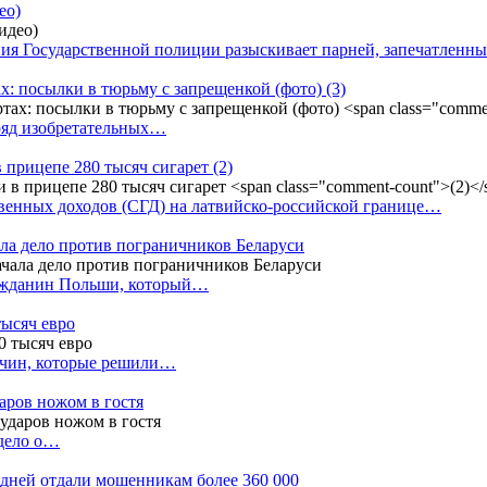
ео)
ния Государственной полиции разыскивает парней, запечатлен
х: посылки в тюрьму с запрещенкой (фото)
(3)
ряд изобретательных…
в прицепе 280 тысяч сигарет
(2)
енных доходов (СГД) на латвийско-российской границе…
ала дело против пограничников Беларуси
ражданин Польши, который…
тысяч евро
жчин, которые решили…
даров ножом в гостя
 дело о…
7 дней отдали мошенникам более 360 000