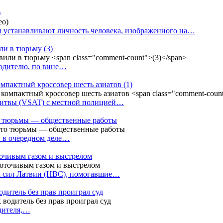
)
 устанавливают личность человека, изображенного на…
или в тюрьму
(3)
водителю, по вине…
омпактный кроссовер шесть азиатов
(1)
Литвы (VSAT) с местной полицией…
сто тюрьмы — общественные работы
у в очередном деле…
точивым газом и выстрелом
х сил Латвии (НВС), помогавшие…
одитель без прав проиграл суд
одителя,…