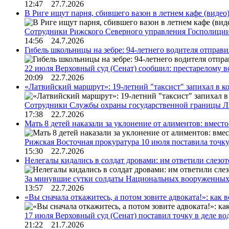
12:47 27.7.2026
В Риге ищут парня, сбившего вазон в летнем кафе (видео
Сотрудники Рижского Северного управления Госполиции
14:56 24.7.2026
Гибель школьницы на зебре: 94-летнего водителя отправ
22 июля Верховный суд (Сенат) сообщил: престарелому 
20:09 22.7.2026
«Латвийский маршрут»: 19-летний "таксист" запихал в к
Сотрудники Службы охраны государственной границы 
17:38 22.7.2026
Мать 8 детей наказали за уклонение от алиментов: вме
Рижская Восточная прокуратура 10 июля поставила точк
15:30 22.7.2026
Нелегалы кидались в солдат дровами: им ответили слезо
За минувшие сутки солдаты Национальных вооруженны
13:57 22.7.2026
«Вы сначала откажитесь, а потом зовите адвоката!»: как в
17 июля Верховный суд (Сенат) поставил точку в деле в
21:22 21.7.2026