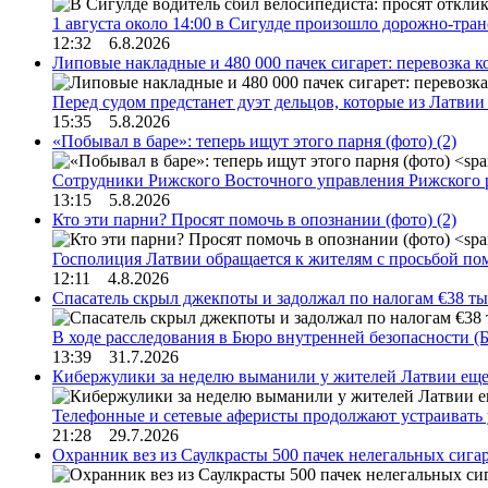
1 августа около 14:00 в Сигулде произошло дорожно-тр
12:32 6.8.2026
Липовые накладные и 480 000 пачек сигарет: перевозка 
Перед судом предстанет дуэт дельцов, которые из Латви
15:35 5.8.2026
«Побывал в баре»: теперь ищут этого парня (фото)
(2)
Сотрудники Рижского Восточного управления Рижского 
13:15 5.8.2026
Кто эти парни? Просят помочь в опознании (фото)
(2)
Госполиция Латвии обращается к жителям с просьбой п
12:11 4.8.2026
Спасатель скрыл джекпоты и задолжал по налогам €38 ты
В ходе расследования в Бюро внутренней безопасности 
13:39 31.7.2026
Кибержулики за неделю выманили у жителей Латвии еще
Телефонные и сетевые аферисты продолжают устраивать
21:28 29.7.2026
Охранник вез из Саулкрасты 500 пачек нелегальных сигар