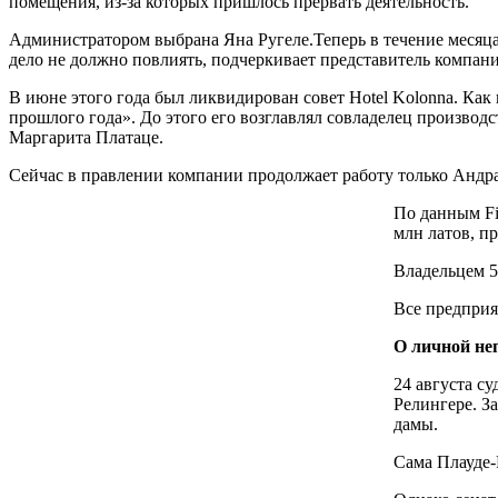
помещения, из-за которых пришлось прервать деятельность.
Администратором выбрана Яна Ругеле.Теперь в течение месяца 
дело не должно повлиять, подчеркивает представитель компан
В июне этого года был ликвидирован совет Hotel Kolonna. Как
прошлого года». До этого его возглавлял совладелец производ
Маргарита Платаце.
Сейчас в правлении компании продолжает работу только Андр
По данным Fir
млн латов, п
Владельцем 5
Все предприя
О личной не
24 августа с
Релингере. З
дамы.
Сама Плауде-