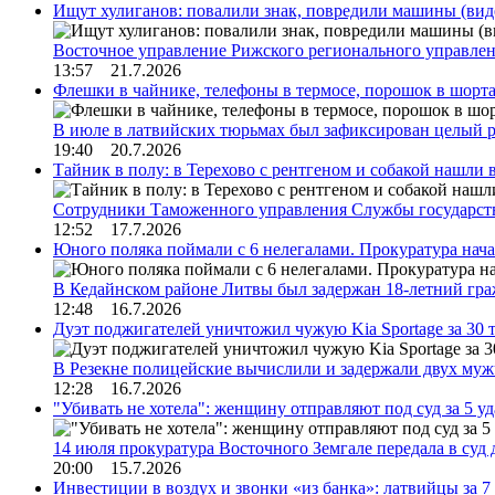
Ищут хулиганов: повалили знак, повредили машины (вид
Восточное управление Рижского регионального управле
13:57 21.7.2026
Флешки в чайнике, телефоны в термосе, порошок в шорта
В июле в латвийских тюрьмах был зафиксирован целый 
19:40 20.7.2026
Тайник в полу: в Терехово с рентгеном и собакой нашли 
Сотрудники Таможенного управления Службы государств
12:52 17.7.2026
Юного поляка поймали с 6 нелегалами. Прокуратура нач
В Кедайнском районе Литвы был задержан 18-летний г
12:48 16.7.2026
Дуэт поджигателей уничтожил чужую Kia Sportage за 30 
В Резекне полицейские вычислили и задержали двух му
12:28 16.7.2026
"Убивать не хотела": женщину отправляют под суд за 5 у
14 июля прокуратура Восточного Земгале передала в суд
20:00 15.7.2026
Инвестиции в воздух и звонки «из банка»: латвийцы за 