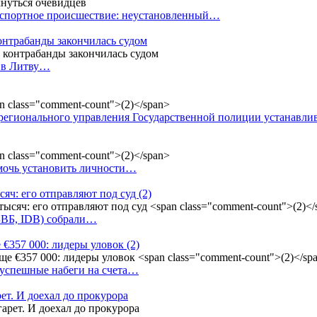
анспортное происшествие: неустановленный…
контрабанды закончилась судом
и в Литву…
регионального управления Государственной полиции устанавл
омочь установить личности…
сяч: его отправляют под суд
(2)
(БВБ, IDB) собрали…
 €357 000: лидеры уловок
(2)
 успешные набеги на счета…
ет. И доехал до прокурора