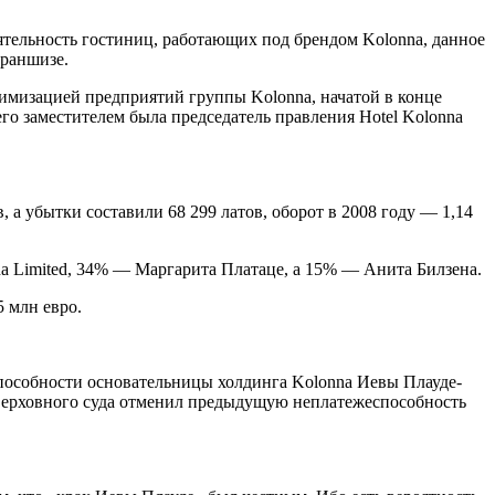
ятельность гостиниц, работающих под брендом Kolonna, данное
франшизе.
тимизацией предприятий группы Kolonna, начатой в конце
его заместителем была председатель правления Hotel Kolonna
в, а убытки составили 68 299 латов, оборот в 2008 году — 1,14
na Limited, 34% — Маргарита Платаце, а 15% — Анита Билзена.
5 млн евро.
способности основательницы холдинга Kolonna Иевы Плауде-
т Верховного суда отменил предыдущую неплатежеспособность