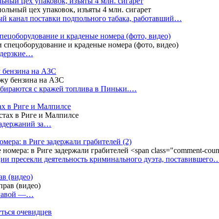
ный цех упаковок, изъяты 4 млн. сигарет
й канал поставки подпольного табака, работавший…
пецоборудование и краденые номера (фото, видео)
 дерзкие…
у бензина на АЗС
бираются с кражей топлива в Пиньки.…
ах в Риге и Малпилсе
задержаний за…
омера: в Риге задержали грабителей
(2)
ии пресекли деятельность криминального дуэта, поставившего
в (видео)
лгавой —…
уться очевидцев