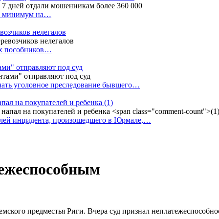
ак минимум на…
евозчиков нелегалов
вух пособников…
тами" отправляют под суд
ачать уголовное преследование бывшего…
апал на покупателей и ребенка
(1)
елей инцидента, произошедшего в Юрмале,…
тежеспособным
земского предместья Риги. Вчера суд признал неплатежеспособн