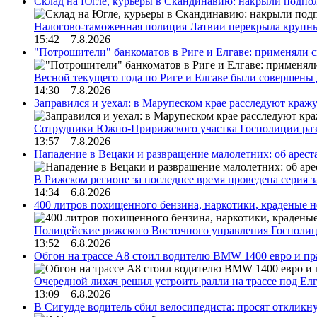
Склад на Югле, курьеры в Скандинавию: накрыли подполь
Налогово-таможенная полиция Латвии перекрыла крупны
15:42 7.8.2026
"Потрошители" банкоматов в Риге и Елгаве: применяли с
Весной текущего года по Риге и Елгаве были совершены
14:30 7.8.2026
Заправился и уехал: в Марупеском крае расследуют краж
Сотрудники Южно-Пририжского участка Госполиции раз
13:57 7.8.2026
Нападение в Вецаки и развращение малолетних: об арест
В Рижском регионе за последнее время проведена серия 
14:34 6.8.2026
400 литров похищенного бензина, наркотики, краденые н
Полицейские рижского Восточного управления Госполиц
13:52 6.8.2026
Обгон на трассе А8 стоил водителю BMW 1400 евро и пра
Очередной лихач решил устроить ралли на трассе под Е
13:09 6.8.2026
В Сигулде водитель сбил велосипедиста: просят откликн