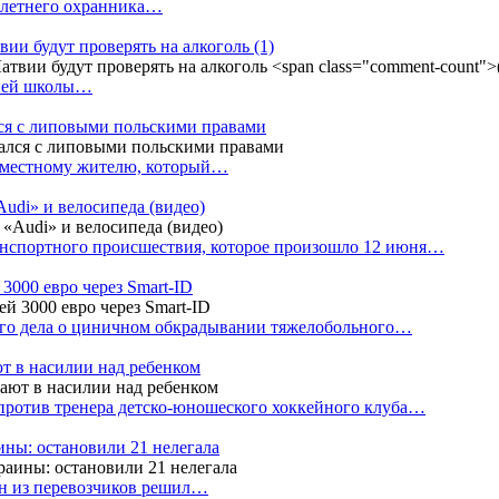
4-летнего охранника…
вии будут проверять на алкоголь
(1)
дней школы…
ся с липовыми польскими правами
е местному жителю, который…
udi» и велосипеда (видео)
анспортного происшествия, которое произошло 12 июня…
3000 евро через Smart-ID
ого дела о циничном обкрадывании тяжелобольного…
т в насилии над ребенком
против тренера детско-юношеского хоккейного клуба…
аины: остановили 21 нелегала
ин из перевозчиков решил…