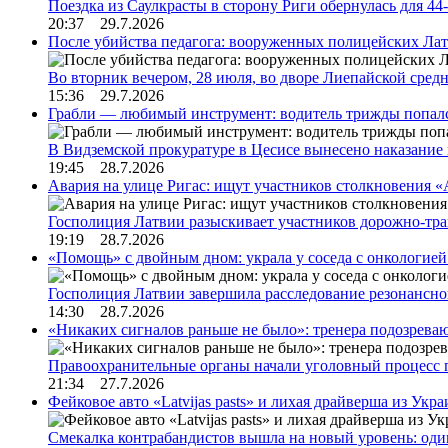
Поездка из Саулкрасты в сторону Риги обернулась для 4
20:37 29.7.2026
После убийства педагога: вооруженных полицейских Лат
Во вторник вечером, 28 июля, во дворе Лиепайской сре
15:36 29.7.2026
Грабли — любимый инструмент: водитель трижды попал
В Видземской прокуратуре в Цесисе вынесено наказани
19:45 28.7.2026
Авария на улице Ригас: ищут участников столкновения «A
Госполиция Латвии разыскивает участников дорожно-тр
19:19 28.7.2026
«Помощь» с двойным дном: украла у соседа с онкологией 
Госполиция Латвии завершила расследование резонансн
14:30 28.7.2026
«Никаких сигналов раньше не было»: тренера подозреваю
Правоохранительные органы начали уголовный процесс 
21:34 27.7.2026
Фейковое авто «Latvijas pasts» и лихая драйверша из Укр
Смекалка контрабандистов вышла на новый уровень: од