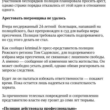
участников беспорядков полиция планировала просить арест,
однако стражи порядка отказались от этой идеи в отношении
одного.
Арестовать погромщика не удалось
Вчера несдержанный 24-летний болельщик, напавший на
полицейского, был препровожден в суд для выбора меры
пресечения. Полиция требовала арестовать подозреваемого,
но суд этого делать не стал.
Как сообщил kriminal.lv пресс-представитель полиции
Рижского региона Том Садовскис, для подозреваемого
избрана мера пресечения, не связанная с лишением свободы.
А именно — сообщение об изменении места жительства. Он
может свободно уехать домой, однако обязан реагировать на
запросы следствия.
Будет ли он пытаться избежать ответственности — покажет
время. Пока остается лишь надеяться на сознательность
хорвата.
За п
ричинении телесных повреждений и сопротивлении
представителю власти ему грозит до
семи лет тюрьмы.
«Полиция действовала профессионально»