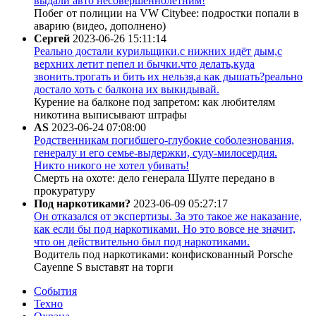
выдали авто несовершеннолетним!
Побег от полиции на VW Citybee: подростки попали в
аварию (видео, дополнено)
Сергей
2023-06-26 15:11:14
Реально достали курильщики.с нижних идёт дым,с
верхних летит пепел и бычки.что делать,куда
звонить.трогать и бить их нельзя,а как дышать?реально
достало хоть с балкона их выкидывай.
Курение на балконе под запретом: как любителям
никотина выписывают штрафы
AS
2023-06-24 07:08:00
Родственникам погибшего-глубокие соболезнования,
генералу и его семье-выдержки, суду-милосердия.
Никто никого не хотел убивать!
Смерть на охоте: дело генерала Шулте передано в
прокуратуру
Под наркотиками?
2023-06-09 05:27:17
Он отказался от экспертизы. За это такое же наказание,
как если бы под наркотиками. Но это вовсе не значит,
что он действительно был под наркотиками.
Водитель под наркотиками: конфискованный Porsche
Cayenne S выставят на торги
События
Техно