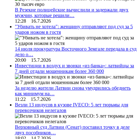
В Резекне полицейские вычислили и задержали двух
мужчин, которые решили…
12:28 16.7.2026
"Убивать не хотела": женщину отправляют под суд за 5
ударов ножом в гостя
14 июля прокуратура Восточного Земгале передала в суд
дело о…
20:00 15.7.2026
Инвестиции в воздух и звонки «из банка»: латвийцы за
7 дней отдали мошенникам более 360 000
За неделю жители Латвии снова умудрились обеднеть
как минимум на…
11:22 15.7.2026
Везли 13 индусов в кузове IVECO: 5 лет тюрьмы для
перевозчиков нелегалов
Верховный суд Латвии (Сенат) поставил точку в деле
двух пособников…
18:02 14.7.2026