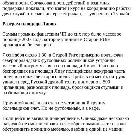
обязанности. Согласованность действий и взаимная
поддержка показали, что взятый курс на координацию работы
двух служб отвечает интересам рижан, — уверен г-н Турлайс.
Разгром площади Ливов
Самым громких фанатским ЧП до сих пор было массовое
побоище 2007 года, которое учинили в Старой РИге
ирландские болельщики.
7 сентября около 1.30, в Старой Риге примерно полтысячи
североирландских футбольных болельщиков устроили
массовый погром у сквера на площади Ливов. Сигнал о
беспорядках на площади Ливу полицейская дежурная часть
получила в начале второго ночи. Прибыв на место, патруль
увидел перед Русской драмой толпу примерно в 500
ирландцев, разносящих площадь, бросающихся стульями и
разбивающих посуду.
Причиной конфликта стал не устроивший группу
болельщиков счет. Но не футбольный, а в кафе.
Полицейские вызвали подкрепление. Однако даже несколько
патрулей не смогли справиться с «бритишами» — те начали
обстреливать полицию мебелью, выбив в одной из машин