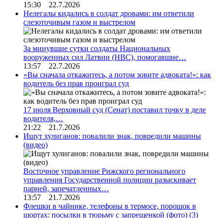
15:30 22.7.2026
Нелегалы кидались в солдат дровами: им ответили
слезоточивым газом и выстрелом
За минувшие сутки солдаты Национальных
вооруженных сил Латвии (НВС), помогавшие…
13:57 22.7.2026
«Вы сначала откажитесь, а потом зовите адвоката!»: как
водитель без прав проиграл суд
17 июля Верховный суд (Сенат) поставил точку в деле
водителя,…
21:22 21.7.2026
Ищут хулиганов: повалили знак, повредили машины
(видео)
Восточное управление Рижского регионального
управления Государственной полиции разыскивает
парней, запечатленных…
13:57 21.7.2026
Флешки в чайнике, телефоны в термосе, порошок в
шортах: посылки в тюрьму с запрещенкой (фото)
(3)