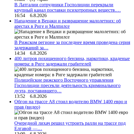
В Латгалии сотрудники Госполиции перекрыли
крупный канал поставки психотропных веществ.…
16:54 6.8.2026
Нападение в Вецаки и развращение малолетних: об
арестах в Риге и Малпилсе
В Рижском регионе за последнее время проведена серия
задержаний за…
14:34 6.8.2026
400 литров похищенного бензина, наркотики, краденые
номера: в Риге задержали грабителей
Полицейские рижского Восточного управления
Госполиции пресекли деятельность криминального
дуэта, поставившего…
13:52 6.8.2026
Обгон на трассе А8 стоил водителю BMW 1400 евро и
прав (видео)
Очередной лихач решил устроить ралли на трассе под
Елгавой —…
13:09 6.8.2026