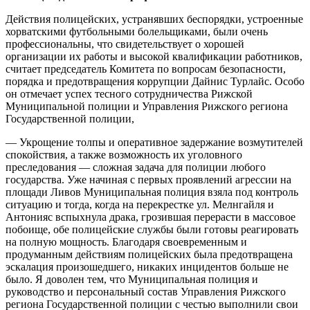
Действия полицейских, устранявших беспорядки, устроенные
хорватскими футбольными болельщиками, были очень
профессиональны, что свидетельствует о хорошей
организации их работы и высокой квалификации работников,
считает председатель Комитета по вопросам безопасности,
порядка и предотвращения коррупции Дайнис Турлайс. Особо
он отмечает успех тесного сотрудничества Рижской
Муниципальной полиции и Управления Рижского региона
Государственной полиции,
— Укрощение толпы и оперативное задержание возмутителей
спокойствия, а также возможность их уголовного
преследования — сложная задача для полиции любого
государства. Уже начиная с первых проявлений агрессии на
площади Ливов Муниципальная полиция взяла под контроль
ситуацию и тогда, когда на перекрестке ул. Мелнгайля и
Антонияс вспыхнула драка, грозившая перерасти в массовое
побоище, обе полицейские службы были готовы реагировать
на полную мощность. Благодаря своевременным и
продуманным действиям полицейских была предотвращена
эскалация произошедшего, никаких инцидентов больше не
было. Я доволен тем, что Муниципальная полиция и
руководство и персональный состав Управления Рижского
региона Государственной полиции с честью выполнили свои