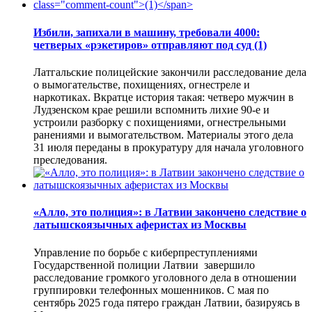
Избили, запихали в машину, требовали 4000:
четверых «рэкетиров» отправляют под суд
(1)
Латгальские полицейские закончили расследование дела
о вымогательстве, похищениях, огнестреле и
наркотиках. Вкратце история такая: четверо мужчин в
Лудзенском крае решили вспомнить лихие 90-е и
устроили разборку с похищениями, огнестрельными
ранениями и вымогательством. Материалы этого дела
31 июля переданы в прокуратуру для начала уголовного
преследования.
«Алло, это полиция»: в Латвии закончено следствие о
латышскоязычных аферистах из Москвы
Управление по борьбе с киберпреступлениями
Государственной полиции Латвии завершило
расследование громкого уголовного дела в отношении
группировки телефонных мошенников. С мая по
сентябрь 2025 года пятеро граждан Латвии, базируясь в