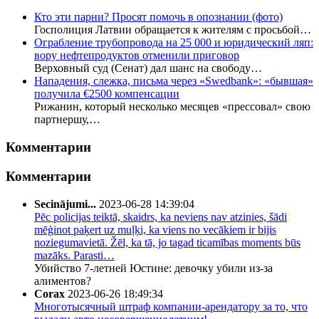
Кто эти парни? Просят помочь в опознании (фото)
Госполиция Латвии обращается к жителям с просьбой…
Ограбление трубопровода на 25 000 и юридический ляп:
вору нефтепродуктов отменили приговор
Верховный суд (Сенат) дал шанс на свободу…
Нападения, слежка, письма через «Swedbank»: «бывшая»
получила €2500 компенсации
Рижанин, который несколько месяцев «прессовал» свою
партнершу,…
Комментарии
Комментарии
Secinājumi...
2023-06-28 14:39:04
Pēc policijas teiktā, skaidrs, ka neviens nav atzinies, šādi
mēģinot paķert uz muļķi, ka viens no vecākiem ir bijis
noziegumavietā. Žēl, ka tā, jo tagad ticamības moments būs
mazāks. Parasti…
Убийство 7-летней Юстине: девочку убили из-за
алиментов?
Corax
2023-06-26 18:49:34
Многотысячный штраф компании-арендатору за то, что