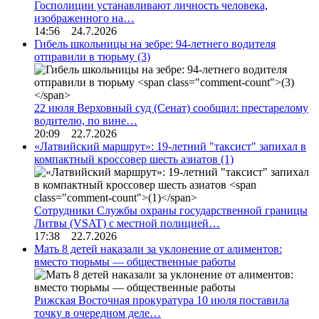
Госполиции устанавливают личность человека,
изображенного на…
14:56 24.7.2026
Гибель школьницы на зебре: 94-летнего водителя
отправили в тюрьму
(3)
22 июля Верховный суд (Сенат) сообщил: престарелому
водителю, по вине…
20:09 22.7.2026
«Латвийский маршрут»: 19-летний "таксист" запихал в
компактный кроссовер шесть азиатов
(1)
Сотрудники Службы охраны государственной границы
Литвы (VSAT) с местной полицией…
17:38 22.7.2026
Мать 8 детей наказали за уклонение от алиментов:
вместо тюрьмы — общественные работы
Рижская Восточная прокуратура 10 июля поставила
точку в очередном деле…