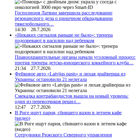
Госполиция Латвии завершила расследование
резонансного дела о циничном обкрадывании
тяжелобольного…
14:30 28.7.2026
«Никаких сигналов раньше не было»: тренера
подозревают в насилии над ребенком
Правоохранительные органы начали уголовный процесс
против тренера детско-юношеского хоккейного клуба…
21:34 27.7.2026
Фейковое авто «Latvijas pasts» и лихая драйверша из
Украины: остановили 21 нелегала
Смекалка контрабандистов вышла на новый уровень:
один из перевозчиков решил…
12:47 27.7.2026
В Риге ищут парня, сбившего вазон в летнем кафе
(видео)
Сотрудники Рижского Северного управления