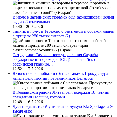
В июле в латвийских тюрьмах был зафиксирован целый
ряд изобретательных…
19:40 20.7.2026
Тайник в полу: в Терехово с рентгеном и собакой нашли
в прицепе 280 тысяч сигарет
(2)
Сотрудники Таможенного управления Службы
государственных доходов (СГД) на латвийско-
российской границе…
12:52 17.7.2026
Юного поляка поймали с 6 нелегалами. Прокуратура
начала дело против пограничников Беларуси
В Кедайнском районе Литвы был задержан 18-летний
гражданин Польши, который…
12:48 16.7.2026
Дуэт поджигателей уничтожил чужую Kia Sportage за 30
тысяч евро