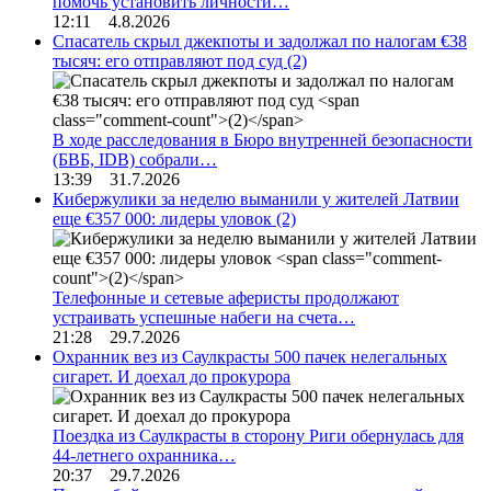
помочь установить личности…
12:11 4.8.2026
Спасатель скрыл джекпоты и задолжал по налогам €38
тысяч: его отправляют под суд
(2)
В ходе расследования в Бюро внутренней безопасности
(БВБ, IDB) собрали…
13:39 31.7.2026
Кибержулики за неделю выманили у жителей Латвии
еще €357 000: лидеры уловок
(2)
Телефонные и сетевые аферисты продолжают
устраивать успешные набеги на счета…
21:28 29.7.2026
Охранник вез из Саулкрасты 500 пачек нелегальных
сигарет. И доехал до прокурора
Поездка из Саулкрасты в сторону Риги обернулась для
44-летнего охранника…
20:37 29.7.2026