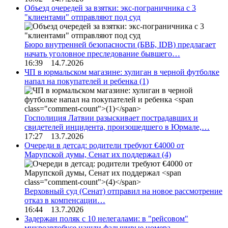
Объезд очередей за взятки: экс-пограничника с 3
"клиентами" отправляют под суд
Бюро внутренней безопасности (БВБ, IDB) предлагает
начать уголовное преследование бывшего…
16:39 14.7.2026
ЧП в юрмальском магазине: хулиган в черной футболке
напал на покупателей и ребенка
(1)
Госполиция Латвии разыскивает пострадавших и
свидетелей инцидента, произошедшего в Юрмале,…
17:27 13.7.2026
Очереди в детсад: родители требуют €4000 от
Марупской думы, Сенат их поддержал
(4)
Верховный суд (Сенат) отправил на новое рассмотрение
отказ в компенсации…
16:44 13.7.2026
Задержан поляк с 10 нелегалами: в "рейсовом"
микроавтобусе нашли фальшивые номера