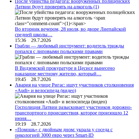
После убийства педагога: вооруженных полицейских
Латвии будут проверять на алкоголь
(1)
Во вторник вечером, 28 июля, во дворе Лиепайской
средней школы…
15:36 29.7.2026
Грабли — любимый инструмент: водитель трижды
попался с липовыми польскими правами
В Видземской прокуратуре в Цесисе вынесено
наказание местному жителю, который…
19:45 28.7.2026
Авария на улице Ригас: ищут участников столкновения
«Audi» и велосипеда (видео)
Госполиция Латвии разыскивает участников дорожно-
транспортного происшествия, которое произошло 12
июня…
19:19 28.7.2026
«Помощь» с двойным дном: украла у соседа с
онкологией 3000 евро через Smart-ID