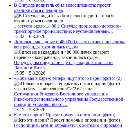
В Сигулде водитель сбил велосипедиста: просят
откликнуться очевидцев
1 августа около 14:00 в Сигулде произошло дорожно-
транспортное происшествие: неустановленный…
12:32 6.8.2026
Липовые накладные и 480 000 пачек сигарет: перевозка
контрабанды закончилась судом
Перед судом предстанет дуэт дельцов, которые из
Латвии в Литву…
15:35 5.8.2026
«Побывал в баре»: теперь ищут этого парня (фото)
(2)
Сотрудники Рижского Восточного управления
Рижского регионального управления Государственной
полиции устанавливают…
13:15 5.8.2026
Кто эти парни? Просят помочь в опознании (фото)
Госполиция Латвии обращается к жителям с просьбой