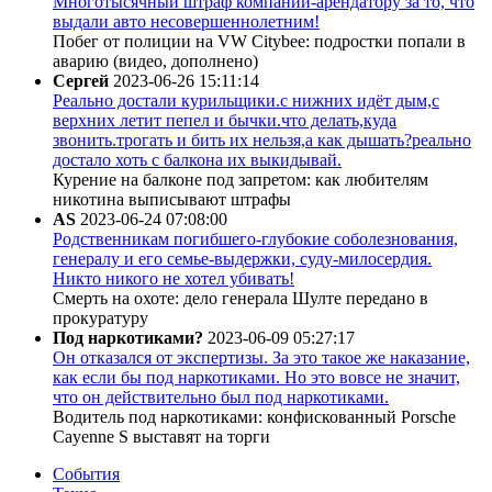
Многотысячный штраф компании-арендатору за то, что
выдали авто несовершеннолетним!
Побег от полиции на VW Citybee: подростки попали в
аварию (видео, дополнено)
Сергей
2023-06-26 15:11:14
Реально достали курильщики.с нижних идёт дым,с
верхних летит пепел и бычки.что делать,куда
звонить.трогать и бить их нельзя,а как дышать?реально
достало хоть с балкона их выкидывай.
Курение на балконе под запретом: как любителям
никотина выписывают штрафы
AS
2023-06-24 07:08:00
Родственникам погибшего-глубокие соболезнования,
генералу и его семье-выдержки, суду-милосердия.
Никто никого не хотел убивать!
Смерть на охоте: дело генерала Шулте передано в
прокуратуру
Под наркотиками?
2023-06-09 05:27:17
Он отказался от экспертизы. За это такое же наказание,
как если бы под наркотиками. Но это вовсе не значит,
что он действительно был под наркотиками.
Водитель под наркотиками: конфискованный Porsche
Cayenne S выставят на торги
События