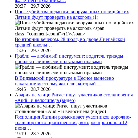
44-летнего охранника…
20:37 29.7.2026
После убийства педагога: вооруженных полицейских
Латвии будут проверять на алкоголь
(1)
Во вторник вечером, 28 июля, во дворе Лиепайской
средней школы…
15:36 29.7.2026
Грабли — любимый инструмент: водитель трижды
попался с липовыми польскими правами
В Видземской прокуратуре в Цесисе вынесено
наказание местному жителю, который…
19:45 28.7.2026
Авария на улице Ригас: ищут участников столкновения
«Audi» и велосипеда (видео)
Госполиция Латвии разыскивает участников дорожно-
транспортного происшествия, которое произошло 12
июня…
19:19 28.7.2026