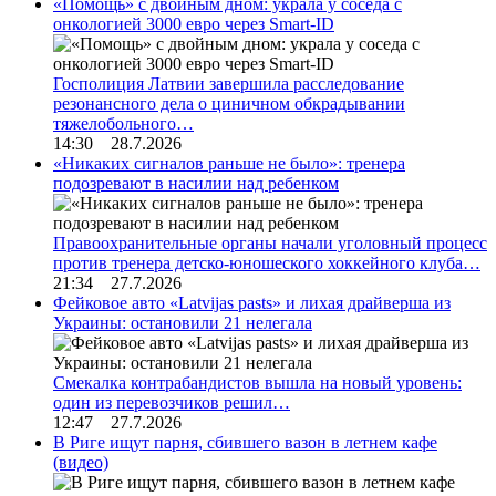
«Помощь» с двойным дном: украла у соседа с
онкологией 3000 евро через Smart-ID
Госполиция Латвии завершила расследование
резонансного дела о циничном обкрадывании
тяжелобольного…
14:30 28.7.2026
«Никаких сигналов раньше не было»: тренера
подозревают в насилии над ребенком
Правоохранительные органы начали уголовный процесс
против тренера детско-юношеского хоккейного клуба…
21:34 27.7.2026
Фейковое авто «Latvijas pasts» и лихая драйверша из
Украины: остановили 21 нелегала
Смекалка контрабандистов вышла на новый уровень:
один из перевозчиков решил…
12:47 27.7.2026
В Риге ищут парня, сбившего вазон в летнем кафе
(видео)