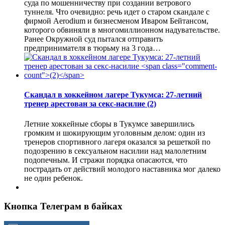
суда по мошенничеству при создании ветрового
туннеля. Что очевидно: речь идет о старом скандале с
фирмой Aerodium и бизнесменом Иваром Бейтансом,
которого обвиняли в многомиллионном надувательстве.
Ранее Окружной суд пытался отправить
предпринимателя в тюрьму на 3 года…
Скандал в хоккейном лагере Тукумса: 27-летний
тренер арестован за секс-насилие
(2)
Летние хоккейные сборы в Тукумсе завершились
громким и шокирующим уголовным делом: один из
тренеров спортивного лагеря оказался за решеткой по
подозрению в сексуальном насилии над малолетним
подопечным. И стражи порядка опасаются, что
пострадать от действий молодого наставника мог далеко
не один ребенок.
Кнопка Телеграм в байках