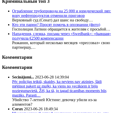
Криминальный топ 3
Ограбление трубопровода на 25 000 и юридический ляп:
вору нефтепродуктов отменили приговор
Верховный суд (Сенат) дал шанс на свободу…
Кто эти парни? Просят помочь в опознании (фото)
Госполиция Латвии обращается к жителям с просьбой…
Нападения, слежка, письма через «Swedbank»: «бывшая»
получила €2500 компенсации
Рижанин, который несколько месяцев «прессовал» свою
партнершу,…
Комментарии
Комментарии
Secinājumi...
2023-06-28 14:39:04
Pēc policijas teiktā, skaidrs, ka neviens nav atzinies, šādi
mēģinot paķert uz muļķi, ka viens no vecākiem ir bijis
noziegumavietā. Žēl, ka tā, jo tagad ticamības moments būs
mazāks. Parasti…
Убийство 7-летней Юстине: девочку убили из-за
алиментов?
Corax
2023-06-26 18:49:34