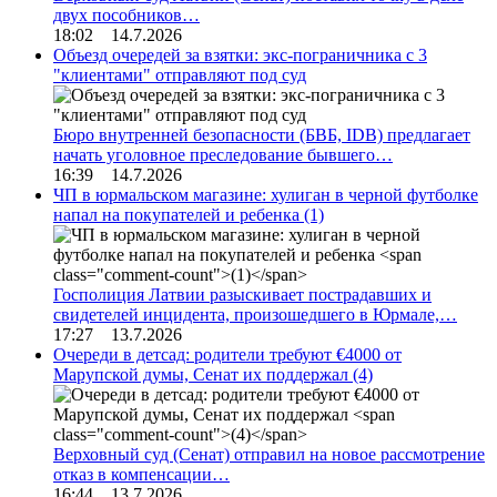
двух пособников…
18:02 14.7.2026
Объезд очередей за взятки: экс-пограничника с 3
"клиентами" отправляют под суд
Бюро внутренней безопасности (БВБ, IDB) предлагает
начать уголовное преследование бывшего…
16:39 14.7.2026
ЧП в юрмальском магазине: хулиган в черной футболке
напал на покупателей и ребенка
(1)
Госполиция Латвии разыскивает пострадавших и
свидетелей инцидента, произошедшего в Юрмале,…
17:27 13.7.2026
Очереди в детсад: родители требуют €4000 от
Марупской думы, Сенат их поддержал
(4)
Верховный суд (Сенат) отправил на новое рассмотрение
отказ в компенсации…
16:44 13.7.2026