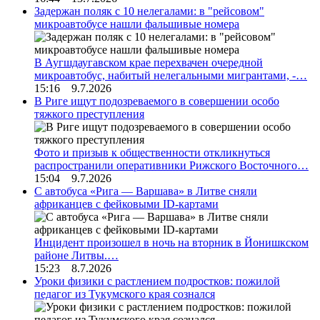
Задержан поляк с 10 нелегалами: в "рейсовом"
микроавтобусе нашли фальшивые номера
В Аугшдаугавском крае перехвачен очередной
микроавтобус, набитый нелегальными мигрантами, -…
15:16 9.7.2026
В Риге ищут подозреваемого в совершении особо
тяжкого преступления
Фото и призыв к общественности откликнуться
распространили оперативники Рижского Восточного…
15:04 9.7.2026
С автобуса «Рига — Варшава» в Литве сняли
африканцев с фейковыми ID-картами
Инцидент произошел в ночь на вторник в Йонишкском
районе Литвы.…
15:23 8.7.2026
Уроки физики с растлением подростков: пожилой
педагог из Тукумского края сознался