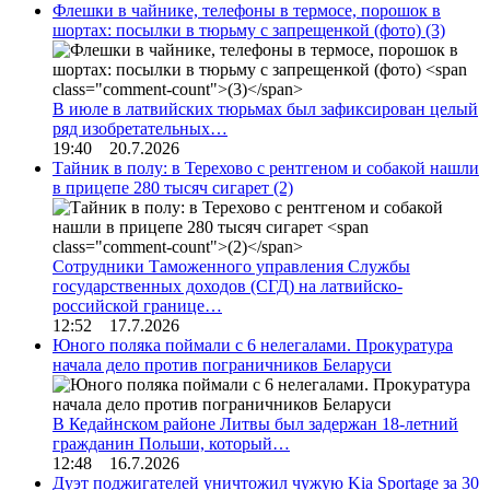
Флешки в чайнике, телефоны в термосе, порошок в
шортах: посылки в тюрьму с запрещенкой (фото)
(3)
В июле в латвийских тюрьмах был зафиксирован целый
ряд изобретательных…
19:40 20.7.2026
Тайник в полу: в Терехово с рентгеном и собакой нашли
в прицепе 280 тысяч сигарет
(2)
Сотрудники Таможенного управления Службы
государственных доходов (СГД) на латвийско-
российской границе…
12:52 17.7.2026
Юного поляка поймали с 6 нелегалами. Прокуратура
начала дело против пограничников Беларуси
В Кедайнском районе Литвы был задержан 18-летний
гражданин Польши, который…
12:48 16.7.2026
Дуэт поджигателей уничтожил чужую Kia Sportage за 30