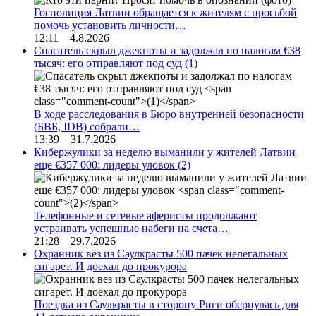
Госполиция Латвии обращается к жителям с просьбой
помочь установить личности…
12:11 4.8.2026
Спасатель скрыл джекпоты и задолжал по налогам €38
тысяч: его отправляют под суд
(1)
В ходе расследования в Бюро внутренней безопасности
(БВБ, IDB) собрали…
13:39 31.7.2026
Кибержулики за неделю выманили у жителей Латвии
еще €357 000: лидеры уловок
(2)
Телефонные и сетевые аферисты продолжают
устраивать успешные набеги на счета…
21:28 29.7.2026
Охранник вез из Саулкрасты 500 пачек нелегальных
сигарет. И доехал до прокурора
Поездка из Саулкрасты в сторону Риги обернулась для