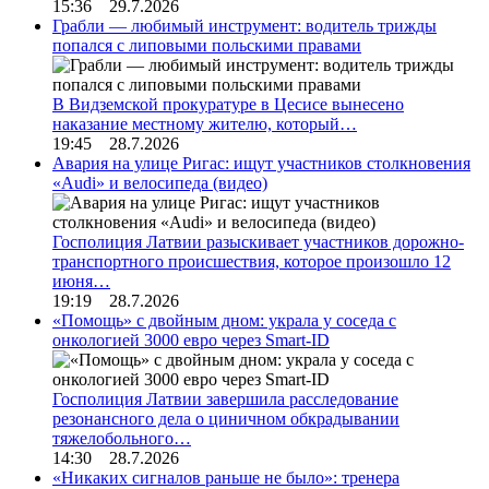
15:36 29.7.2026
Грабли — любимый инструмент: водитель трижды
попался с липовыми польскими правами
В Видземской прокуратуре в Цесисе вынесено
наказание местному жителю, который…
19:45 28.7.2026
Авария на улице Ригас: ищут участников столкновения
«Audi» и велосипеда (видео)
Госполиция Латвии разыскивает участников дорожно-
транспортного происшествия, которое произошло 12
июня…
19:19 28.7.2026
«Помощь» с двойным дном: украла у соседа с
онкологией 3000 евро через Smart-ID
Госполиция Латвии завершила расследование
резонансного дела о циничном обкрадывании
тяжелобольного…
14:30 28.7.2026
«Никаких сигналов раньше не было»: тренера