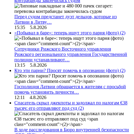
контрабанды закончилась судом
Перед судом предстанет дуэт дельцов, которые из
Латвии в Литву…
15:35 5.8.2026
«Побывал в баре»: теперь ищут этого парня (фото)
(2)
Сотрудники Рижского Восточного управления
Рижского регионального управления Государственной
полиции устанавливают…
13:15 5.8.2026
Кто эти парни? Просят помочь в опознании (фото)
(2)
Госполиция Латвии обращается к жителям с просьбой
помочь установить личности…
12:11 4.8.2026
Спасатель скрыл джекпоты и задолжал по налогам €38
тысяч: его отправляют под суд
(2)
В ходе расследования в Бюро внутренней безопасности