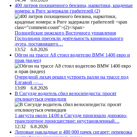
400 литров похищенного бензина, наркотики, краденые
номера: в Риге задержали грабителей
(2)
Полицейские рижского Восточного управления
Госполиции пресекли деятельность криминального
дуэта, поставившего…
13:52 6.8.2026
Обгон на трассе А8 стоил водителю BMW 1400 евро и
прав (видео)
Очередной лихач решил устроить ралли на трассе под
Елгавой —…
13:09 6.8.2026
В Сигулде водитель сбил велосипедиста: просят
откликнуться очевидцев
1 августа около 14:00 в Сигулде произошло дорожно-
транспортное происшествие: неустановленный…
12:32 6.8.2026
Липовые накладные и 480 000 пачек сигарет: перевозка