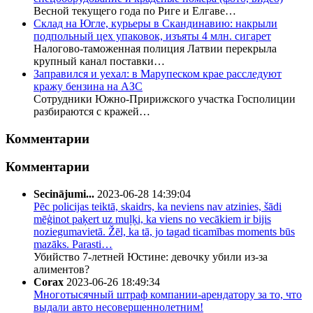
Весной текущего года по Риге и Елгаве…
Склад на Югле, курьеры в Скандинавию: накрыли
подпольный цех упаковок, изъяты 4 млн. сигарет
Налогово-таможенная полиция Латвии перекрыла
крупный канал поставки…
Заправился и уехал: в Марупеском крае расследуют
кражу бензина на АЗС
Сотрудники Южно-Пририжского участка Госполиции
разбираются с кражей…
Комментарии
Комментарии
Secinājumi...
2023-06-28 14:39:04
Pēc policijas teiktā, skaidrs, ka neviens nav atzinies, šādi
mēģinot paķert uz muļķi, ka viens no vecākiem ir bijis
noziegumavietā. Žēl, ka tā, jo tagad ticamības moments būs
mazāks. Parasti…
Убийство 7-летней Юстине: девочку убили из-за
алиментов?
Corax
2023-06-26 18:49:34
Многотысячный штраф компании-арендатору за то, что
выдали авто несовершеннолетним!