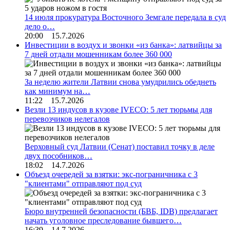
14 июля прокуратура Восточного Земгале передала в суд
дело о…
20:00 15.7.2026
Инвестиции в воздух и звонки «из банка»: латвийцы за
7 дней отдали мошенникам более 360 000
За неделю жители Латвии снова умудрились обеднеть
как минимум на…
11:22 15.7.2026
Везли 13 индусов в кузове IVECO: 5 лет тюрьмы для
перевозчиков нелегалов
Верховный суд Латвии (Сенат) поставил точку в деле
двух пособников…
18:02 14.7.2026
Объезд очередей за взятки: экс-пограничника с 3
"клиентами" отправляют под суд
Бюро внутренней безопасности (БВБ, IDB) предлагает
начать уголовное преследование бывшего…
16:39 14.7.2026