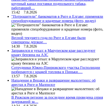
крупный канал поставки подпольного табака,
работавший…
15:42 7.8.2026
"Потрошители" банкоматов в Риге и Елгаве: применяли
спецоборудование и краденые номера (фото, видео)
Весной текущего года по Риге и Елгаве были
совершены дерзкие…
14:30 7.8.2026
Заправился и уехал: в Марупеском крае расследуют
кражу бензина на АЗС
Сотрудники Южно-Пририжского участка Госполиции
разбираются с кражей топлива в Пиньки.…
13:57 7.8.2026
Нападение в Вецаки и развращение малолетних: об
арестах в Риге и Малпилсе
В Рижском регионе за последнее время проведена серия
задержаний за…
14:34 6.8.2026