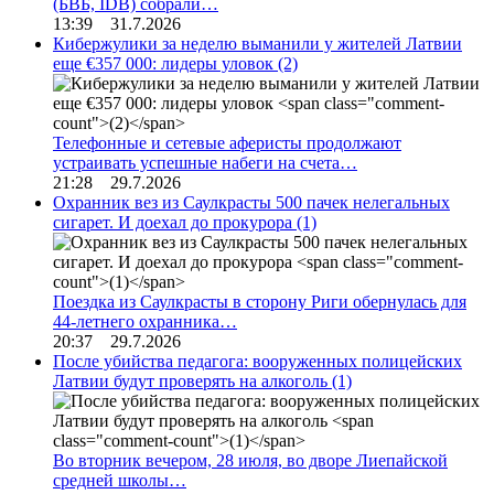
(БВБ, IDB) собрали…
13:39 31.7.2026
Кибержулики за неделю выманили у жителей Латвии
еще €357 000: лидеры уловок
(2)
Телефонные и сетевые аферисты продолжают
устраивать успешные набеги на счета…
21:28 29.7.2026
Охранник вез из Саулкрасты 500 пачек нелегальных
сигарет. И доехал до прокурора
(1)
Поездка из Саулкрасты в сторону Риги обернулась для
44-летнего охранника…
20:37 29.7.2026
После убийства педагога: вооруженных полицейских
Латвии будут проверять на алкоголь
(1)
Во вторник вечером, 28 июля, во дворе Лиепайской
средней школы…