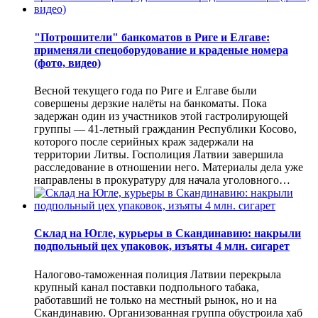
"Потрошители" банкоматов в Риге и Елгаве:
применяли спецоборудование и краденые номера
(фото, видео)
Весной текущего года по Риге и Елгаве были
совершены дерзкие налёты на банкоматы. Пока
задержан один из участников этой гастролирующей
группы — 41-летный гражданин Республики Косово,
которого после серийных краж задержали на
территории Литвы. Госполиция Латвии завершила
расследование в отношении него. Материалы дела уже
направлены в прокуратуру для начала уголовного…
Склад на Югле, курьеры в Скандинавию: накрыли
подпольный цех упаковок, изъяты 4 млн. сигарет
Налогово-таможенная полиция Латвии перекрыла
крупный канал поставки подпольного табака,
работавший не только на местный рынок, но и на
Скандинавию. Организованная группа обустроила хаб