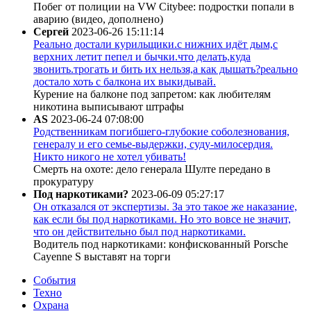
Побег от полиции на VW Citybee: подростки попали в
аварию (видео, дополнено)
Сергей
2023-06-26 15:11:14
Реально достали курильщики.с нижних идёт дым,с
верхних летит пепел и бычки.что делать,куда
звонить.трогать и бить их нельзя,а как дышать?реально
достало хоть с балкона их выкидывай.
Курение на балконе под запретом: как любителям
никотина выписывают штрафы
AS
2023-06-24 07:08:00
Родственникам погибшего-глубокие соболезнования,
генералу и его семье-выдержки, суду-милосердия.
Никто никого не хотел убивать!
Смерть на охоте: дело генерала Шулте передано в
прокуратуру
Под наркотиками?
2023-06-09 05:27:17
Он отказался от экспертизы. За это такое же наказание,
как если бы под наркотиками. Но это вовсе не значит,
что он действительно был под наркотиками.
Водитель под наркотиками: конфискованный Porsche
Cayenne S выставят на торги
События
Техно
Охрана