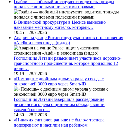
Грабли — любимый инструмент: водитель трижды
попался с липовыми польскими правами
В Видземской прокуратуре в Цесисе вынесено
наказание местному жителю, который…
19:45 28.7.2026
Авария на улице Ригас: ищут участников столкновения
«Audi» и велосипеда (видео)
Госполиция Латвии разыскивает участников дорожно-
транспортного происшествия, которое произошло 12
июня…
19:19 28.7.2026
«Помощь» с двойным дном: украла у соседа с
онкологией 3000 евро через Smart-ID
Госполиция Латвии завершила расследование
резонансного дела о циничном обкрадывании
тяжелобольного…
14:30 28.7.2026
«Никаких сигналов раньше не было»: тренера
подозревают в насилии над ребенком