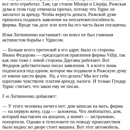
все лето отработал. Там, где стояли Misisipi и Liepāja, Рижская
дума в этом году отменила причал, потому что Удрис не
заплатил за аренду. Чтобы вернуть деньги, Рижской думе
пришлось подавать заявление на неплатежеспособность
фирмы. Вроде так долг или хотя бы его часть были погашены.
Илья Литвиненко настаивает: он вовсе не был главным
активистом борьбы с Удрисом.
— Больше всего претензий в его адрес было со стороны
Ивана Федорова — председателя правления фирмы Vižņi, так
как они тоже с левой стороны Даугавы работают. Вот
Федоров действительно писал заявления. А я всего лишь
подписался под одним, которое мы подавали в Рижскую думу
от имени шести фирм. Ну, а что делать? Мы все себя
идиотами чувствуем: платим аренду, налоги. И только Гундар
Удрис считает, что закон ему не писан.
Г-н Литвиненко добавляет:
— У этого человека ничего нет: дом записан на мать, фирма
— на первую жену, суда — заложены. Что любопытно, дом,
который выставлен на аукцион, а значит — застрахован,
попортили. Однако в телесюжете по поводу происшествия
было видно: во дворе стоит машина. Вот этот автомобиль,