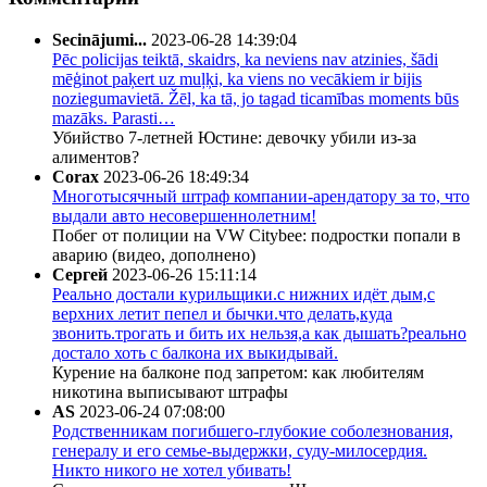
Secinājumi...
2023-06-28 14:39:04
Pēc policijas teiktā, skaidrs, ka neviens nav atzinies, šādi
mēģinot paķert uz muļķi, ka viens no vecākiem ir bijis
noziegumavietā. Žēl, ka tā, jo tagad ticamības moments būs
mazāks. Parasti…
Убийство 7-летней Юстине: девочку убили из-за
алиментов?
Corax
2023-06-26 18:49:34
Многотысячный штраф компании-арендатору за то, что
выдали авто несовершеннолетним!
Побег от полиции на VW Citybee: подростки попали в
аварию (видео, дополнено)
Сергей
2023-06-26 15:11:14
Реально достали курильщики.с нижних идёт дым,с
верхних летит пепел и бычки.что делать,куда
звонить.трогать и бить их нельзя,а как дышать?реально
достало хоть с балкона их выкидывай.
Курение на балконе под запретом: как любителям
никотина выписывают штрафы
AS
2023-06-24 07:08:00
Родственникам погибшего-глубокие соболезнования,
генералу и его семье-выдержки, суду-милосердия.
Никто никого не хотел убивать!