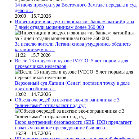
14 июля прокуратура Восточного Земгале передала в суд
дело о…
20:00 15.7.2026
Инвестиции в воздух и звонки «из банка»: латвийцы за
7 дней отдали мошенникам более 360 000
За неделю жители Латвии снова умудрились обеднеть
как минимум на…
11:22 15.7.2026
Везли 13 индусов в кузове IVECO: 5 лет тюрьмы для
перевозчиков нелегалов
Верховный суд Латвии (Сенат) поставил точку в деле
двух пособников…
18:02 14.7.2026
Объезд очередей за взятки: экс-пограничника с 3
"клиентами" отправляют под суд
Бюро внутренней безопасности (БВБ, IDB) предлагает
начать уголовное преследование бывшего…
16:39 14.7.2026
ЧП в юрмальском магазине: хулиган в черной футболке