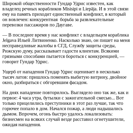
Широкой общественности Гундар Удрис известен, как
владелец речных корабликов Misisipi и Liepāja. И в этой связи
ему на память приходит единственный конфликт, в который
он вовлечен: конкурентная борьба за развлекательные
перевозки пассажиров по Даугаве.
— В последнее время у нас конфликт с владельцем кораблика
Jelgava Ильей Литвиненко. Насколько знаю, он пишет на меня
несправедливые жалобы в СГД, Службу защиты среды,
Рижскую думу, рассказывает гадости клиентам. Всякими
грязными способами пытается бороться с конкуренцией, —
говорит Гундар Удрис.
Ущерб от нападения Гундар Удрис оценивает в несколько
тысяч латов: пришлось поменять выбитую витрину, двойное
окно, разбираться с обгоревшим фасадом.
На днях нападение повторилось. Выглядело оно так же, как и
первое: 4 часа утра, бутылки с зажигательной смесью... Вот
только прицелились преступники в этот раз лучше, так что
горючее попало в дом. Начался пожар, а люди надышались
дымом. Впрочем, огонь быстро удалось локализовать:
бизнесмен на всяких случай везде расставил огнетушители,
ожидая нападения.