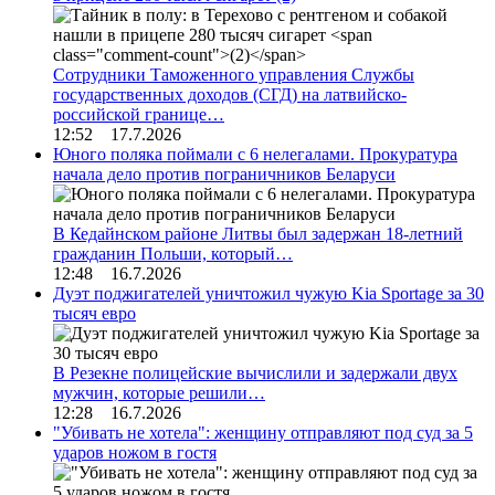
Сотрудники Таможенного управления Службы
государственных доходов (СГД) на латвийско-
российской границе…
12:52 17.7.2026
Юного поляка поймали с 6 нелегалами. Прокуратура
начала дело против пограничников Беларуси
В Кедайнском районе Литвы был задержан 18-летний
гражданин Польши, который…
12:48 16.7.2026
Дуэт поджигателей уничтожил чужую Kia Sportage за 30
тысяч евро
В Резекне полицейские вычислили и задержали двух
мужчин, которые решили…
12:28 16.7.2026
"Убивать не хотела": женщину отправляют под суд за 5
ударов ножом в гостя