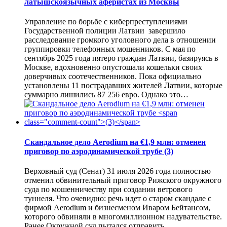
латышскоязычных аферистах из Москвы
Управление по борьбе с киберпреступлениями
Государственной полиции Латвии завершило
расследование громкого уголовного дела в отношении
группировки телефонных мошенников. С мая по
сентябрь 2025 года пятеро граждан Латвии, базируясь в
Москве, вдохновенно опустошали кошельки своих
доверчивых соотечественников. Пока официально
установлены 11 пострадавших жителей Латвии, которые
суммарно лишились 87 256 евро. Однако это…
Скандальное дело Aerodium на €1,9 млн: отменен
приговор по аэродинамической трубе
(3)
Верховный суд (Сенат) 31 июля 2026 года полностью
отменил обвинительный приговор Рижского окружного
суда по мошенничеству при создании ветрового
туннеля. Что очевидно: речь идет о старом скандале с
фирмой Aerodium и бизнесменом Иваром Бейтансом,
которого обвиняли в многомиллионном надувательстве.
Ранее Окружной суд пытался отправить