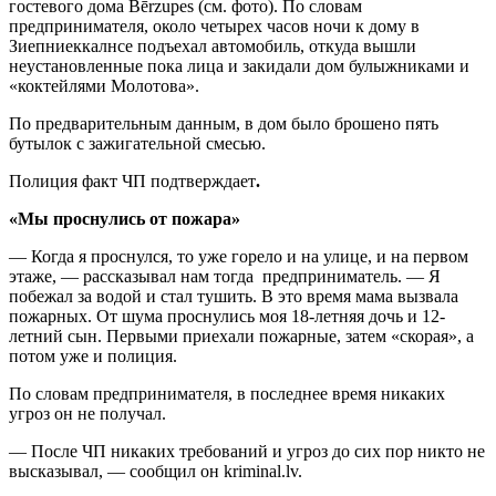
гостевого дома Bērzupes (см. фото). По словам
предпринимателя, около четырех часов ночи к дому в
Зиепниеккалнсе подъехал автомобиль, откуда вышли
неустановленные пока лица и закидали дом булыжниками и
«коктейлями Молотова».
По предварительным данным, в дом было брошено пять
бутылок с зажигательной смесью.
Полиция факт ЧП подтверждает
.
«Мы проснулись от пожара»
— Когда я проснулся, то уже горело и на улице, и на первом
этаже, — рассказывал нам тогда предприниматель. — Я
побежал за водой и стал тушить. В это время мама вызвала
пожарных. От шума проснулись моя 18-летняя дочь и 12-
летний сын. Первыми приехали пожарные, затем «скорая», а
потом уже и полиция.
По словам предпринимателя, в последнее время никаких
угроз он не получал.
— После ЧП никаких требований и угроз до сих пор никто не
высказывал, — сообщил он kriminal.lv.