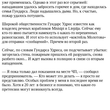
уже применялась. Однако в этот раз все серьезней:
нападавшим удалось забросить горючее в дом, где находилась
семья Гундарса. Люди надышались дыма. Но, к счастью,
пожар удалось потушить.
Широкой общественности Гундарc Удрис известен как
владелец речных корабликов Misisipi и Liepāja. Сейчас ему
кто-то явно пытается намекнуть о каких-то нерешенных
разногласиях. И этот кто-то использует «коктейль Молотова»
для отправки «сообщений». Причем во второй раз.
Сейчас, по словам Гундарса Удриса, он подсчитывает убытки:
загорелась стена, пожарным пришлось ей разрушить, снова
разбито окно... И ждет вызова в полицию в связи со вторым
нападением.
— Я пока только дал показания на месте ЧП, — сообщил
предприниматель. — Кто может это делать — я просто не
представляю. Особых проблем у меня в последнее время не
было. Хотя я 20 лет в бизнесе и понимаю, что какие-то
претензии могут возникнуть всегда.