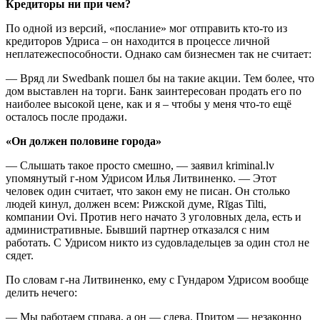
Кредиторы ни при чем?
По одной из версий, «послание» мог отправить кто-то из
кредиторов Удриса – он находится в процессе личной
неплатежеспособности. Однако сам бизнесмен так не считает:
— Вряд ли Swedbank пошел бы на такие акции. Тем более, что
дом выставлен на торги. Банк заинтересован продать его по
наиболее высокой цене, как и я – чтобы у меня что-то ещё
осталось после продажи.
«Он должен половине города»
— Слышать такое просто смешно, — заявил kriminal.lv
упомянутый г-ном Удрисом Илья Литвиненко. — Этот
человек один считает, что закон ему не писан. Он столько
людей кинул, должен всем: Рижской думе, Rīgas Tilti,
компании Ovi. Против него начато 3 уголовных дела, есть и
административные. Бывший партнер отказался с ним
работать. С Удрисом никто из судовладельцев за один стол не
сядет.
По словам г-на Литвиненко, ему с Гундаром Удрисом вообще
делить нечего:
— Мы работаем справа, а он — слева. Притом — незаконно