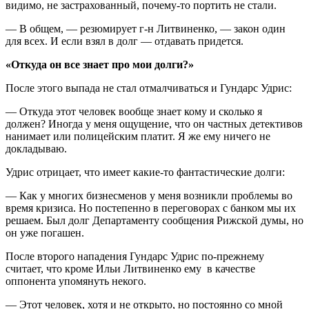
видимо, не застрахованный, почему-то портить не стали.
— В общем, — резюмирует г-н Литвиненко, — закон один
для всех. И если взял в долг — отдавать придется.
«Откуда он все знает про мои долги?»
После этого выпада не стал отмалчиваться и Гундарс Удрис:
— Откуда этот человек вообще знает кому и сколько я
должен? Иногда у меня ощущение, что он частных детективов
нанимает или полицейским платит. Я же ему ничего не
докладываю.
Удрис отрицает, что имеет какие-то фантастические долги:
— Как у многих бизнесменов у меня возникли проблемы во
время кризиса. Но постепенно в переговорах с банком мы их
решаем. Был долг Департаменту сообщения Рижской думы, но
он уже погашен.
После второго нападения Гундарс Удрис по-прежнему
считает, что кроме Ильи Литвиненко ему в качестве
оппонента упомянуть некого.
— Этот человек, хотя и не открыто, но постоянно со мной