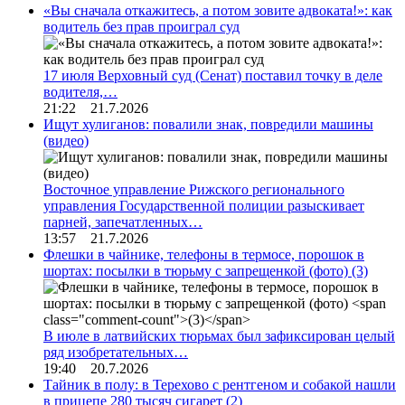
«Вы сначала откажитесь, а потом зовите адвоката!»: как
водитель без прав проиграл суд
17 июля Верховный суд (Сенат) поставил точку в деле
водителя,…
21:22 21.7.2026
Ищут хулиганов: повалили знак, повредили машины
(видео)
Восточное управление Рижского регионального
управления Государственной полиции разыскивает
парней, запечатленных…
13:57 21.7.2026
Флешки в чайнике, телефоны в термосе, порошок в
шортах: посылки в тюрьму с запрещенкой (фото)
(3)
В июле в латвийских тюрьмах был зафиксирован целый
ряд изобретательных…
19:40 20.7.2026
Тайник в полу: в Терехово с рентгеном и собакой нашли
в прицепе 280 тысяч сигарет
(2)