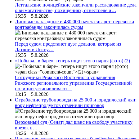
Латгальские полицейские закончили расследование дела
о вымогательстве, похищениях, огнестреле и…
15:35 5.8.2026
Липовые накладные и 480 000 пачек сигарет: перевозка
контрабанды закончилась судом
Перед судом предстанет дуэт дельцов, которые из
Латвии в Литву…
15:35 5.8.2026
«Побывал в баре»: теперь ищут этого парня (фото)
(2)
Сотрудники Рижского Восточного управления
Рижского регионального управления Государственной
полиции устанавливают…
13:15 5.8.2026
Ограбление трубопровода на 25 000 и юридический ляп:
вору нефтепродуктов отменили приговор
Верховный суд (Сенат) дал шанс на свободу участнику
врезок в…
13:26 4.8.2026
Нападения, слежка, письма через «Swedbank»: «бывшая»