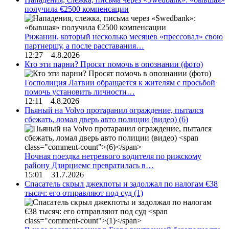
получила €2500 компенсации
Рижанин, который несколько месяцев «прессовал» свою
партнершу, а после расставания…
12:27 4.8.2026
Кто эти парни? Просят помочь в опознании (фото)
Госполиция Латвии обращается к жителям с просьбой
помочь установить личности…
12:11 4.8.2026
Пьяный на Volvo протаранил ограждение, пытался
сбежать, ломал дверь авто полиции (видео)
(6)
Ночная поездка нетрезвого водителя по рижскому
району Дзирциемс превратилась в…
15:01 31.7.2026
Спасатель скрыл джекпоты и задолжал по налогам €38
тысяч: его отправляют под суд
(1)