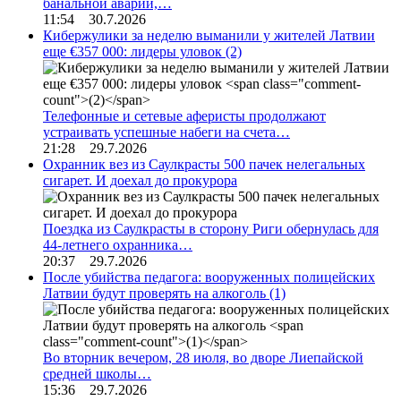
банальной аварии,…
11:54 30.7.2026
Кибержулики за неделю выманили у жителей Латвии
еще €357 000: лидеры уловок
(2)
Телефонные и сетевые аферисты продолжают
устраивать успешные набеги на счета…
21:28 29.7.2026
Охранник вез из Саулкрасты 500 пачек нелегальных
сигарет. И доехал до прокурора
Поездка из Саулкрасты в сторону Риги обернулась для
44-летнего охранника…
20:37 29.7.2026
После убийства педагога: вооруженных полицейских
Латвии будут проверять на алкоголь
(1)
Во вторник вечером, 28 июля, во дворе Лиепайской
средней школы…
15:36 29.7.2026