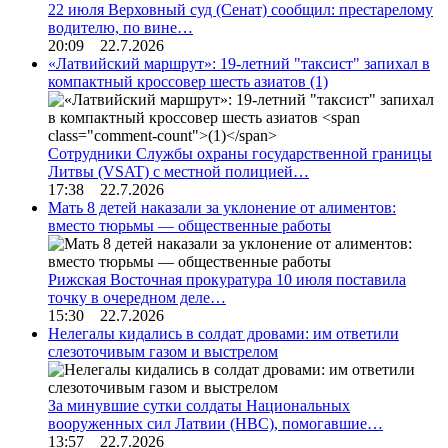
22 июля Верховный суд (Сенат) сообщил: престарелому
водителю, по вине…
20:09 22.7.2026
«Латвийский маршрут»: 19-летний "таксист" запихал в
компактный кроссовер шесть азиатов
(1)
Сотрудники Службы охраны государственной границы
Литвы (VSAT) с местной полицией…
17:38 22.7.2026
Мать 8 детей наказали за уклонение от алиментов:
вместо тюрьмы — общественные работы
Рижская Восточная прокуратура 10 июля поставила
точку в очередном деле…
15:30 22.7.2026
Нелегалы кидались в солдат дровами: им ответили
слезоточивым газом и выстрелом
За минувшие сутки солдаты Национальных
вооруженных сил Латвии (НВС), помогавшие…
13:57 22.7.2026