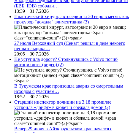
В ходе расследования в Бюро внутренней безопасности
(БВБ, IDB) собрали…
13:39 31.7.2026
Пластический хирург, автосервис и 20 евро в месяц: как
прокурор "дожала" алиментщика
(3)
27 июля Верховный суд (Сенат) решил: в деле некоего
неплательщика…
20:05 30.7.2026
Не уступила дорогу? Столкнувшись с Volvo погиб
мотоциклист (видео)
(2)
В Тукумском крае произошла авария со смертельным
исходом с участием…
18:52 30.7.2026
Старший инспектор полиции на 3,18 промилле
устроила «дрифт» в кювет и сбежала домой
(2)
Вечер 29 июля в Айзкраукльском крае начался с