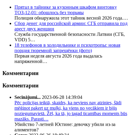
Прятал в тайнике за кухонным шкафом винтовку
ТОЗ-12-01: обошлось без тюрьмы
Полиция обнаружила этот тайник весной 2026 года.…
Сбор денег для российской армии: СГБ отправила под
арест двух женщин
Служба государственной безопасности Латвии (СГБ,
VDD) 5…
18 телефонов в холодильнике и психотропы: новая
порция тюремной запрещёнки (фото)
Первая неделя августа 2026 года выдалась
напряженной…
Комментарии
Комментарии
Secinājumi...
2023-06-28 14:39:04
Pēc policijas teiktā, skaidrs, ka neviens nav atzinies, šādi
mēģinot paķert uz muļķi, ka viens no vecākiem ir bijis
noziegumavietā. Žēl, ka tā, jo tagad ticamības moments būs
mazāks. Parasti…
Убийство 7-летней Юстине: девочку убили из-за
алиментов?