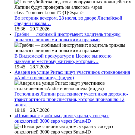
Во вторник вечером, 28 июля, во дворе Лиепайской
средней школы…
15:36 29.7.2026
Грабли — любимый инструмент: водитель трижды
попался с липовыми польскими правами
В Видземской прокуратуре в Цесисе вынесено
наказание местному жителю, который…
19:45 28.7.2026
Авария на улице Ригас: ищут участников столкновения
«Audi» и велосипеда (видео)
Госполиция Латвии разыскивает участников дорожно-
транспортного происшествия, которое произошло 12
июня…
19:19 28.7.2026
«Помощь» с двойным дном: украла у соседа с
онкологией 3000 евро через Smart-ID