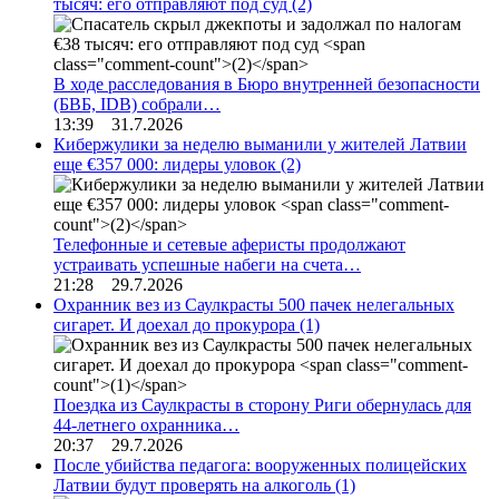
тысяч: его отправляют под суд
(2)
В ходе расследования в Бюро внутренней безопасности
(БВБ, IDB) собрали…
13:39 31.7.2026
Кибержулики за неделю выманили у жителей Латвии
еще €357 000: лидеры уловок
(2)
Телефонные и сетевые аферисты продолжают
устраивать успешные набеги на счета…
21:28 29.7.2026
Охранник вез из Саулкрасты 500 пачек нелегальных
сигарет. И доехал до прокурора
(1)
Поездка из Саулкрасты в сторону Риги обернулась для
44-летнего охранника…
20:37 29.7.2026
После убийства педагога: вооруженных полицейских
Латвии будут проверять на алкоголь
(1)