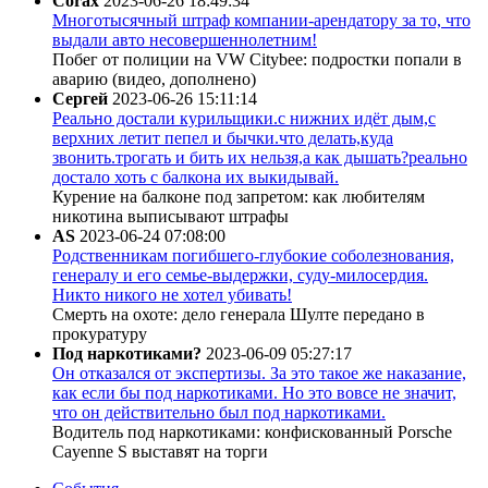
Corax
2023-06-26 18:49:34
Многотысячный штраф компании-арендатору за то, что
выдали авто несовершеннолетним!
Побег от полиции на VW Citybee: подростки попали в
аварию (видео, дополнено)
Сергей
2023-06-26 15:11:14
Реально достали курильщики.с нижних идёт дым,с
верхних летит пепел и бычки.что делать,куда
звонить.трогать и бить их нельзя,а как дышать?реально
достало хоть с балкона их выкидывай.
Курение на балконе под запретом: как любителям
никотина выписывают штрафы
AS
2023-06-24 07:08:00
Родственникам погибшего-глубокие соболезнования,
генералу и его семье-выдержки, суду-милосердия.
Никто никого не хотел убивать!
Смерть на охоте: дело генерала Шулте передано в
прокуратуру
Под наркотиками?
2023-06-09 05:27:17
Он отказался от экспертизы. За это такое же наказание,
как если бы под наркотиками. Но это вовсе не значит,
что он действительно был под наркотиками.
Водитель под наркотиками: конфискованный Porsche
Cayenne S выставят на торги