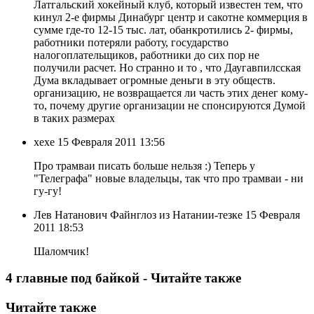
Латгальский хокейный клуб, который известен тем, что
кинул 2-е фирмы Динабург центр и сакотне коммерция в
сумме где-то 12-15 тыс. лат, обанкротились 2- фирмы,
работники потеряли работу, государство
налогоплательщиков, работники до сих пор не
получили расчет. Но странно и то , что Даугавпилсская
Дума вкладывает огромные деньги в эту обществ.
организацию, не возвращается ли часть этих денег кому-
то, почему другие организации не спонсируются Думой
в таких размерах
хехе
15 Февраля 2011 13:56
Про трамваи писать больше нельзя :) Теперь у
"Телеграфа" новые владельцы, так что про трамваи - ни
гу-гу!
Лев Натанович Файнглоз из Натании-тезке
15 Февраля
2011 18:53
Шаломчик!
4 главные под байкой - Читайте также
Читайте также