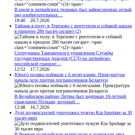
В июле в латвийских тюрьмах был зафиксирован целый
ряд изобретательных…
19:40 20.7.2026
Тайник в полу: в Терехово с рентгеном и собакой нашли
в прицепе 280 тысяч сигарет
(2)
Сотрудники Таможенного управления Службы
государственных доходов (СГД) на латвийско-
российской границе…
12:52 17.7.2026
Юного поляка поймали с 6 нелегалами. Прокуратура
начала дело против пограничников Беларуси
В Кедайнском районе Литвы был задержан 18-летний
гражданин Польши, который…
12:48 16.7.2026
Дуэт поджигателей уничтожил чужую Kia Sportage за 30
тысяч евро
В Резекне полицейские вычислили и задержали двух