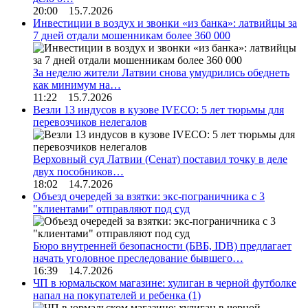
20:00 15.7.2026
Инвестиции в воздух и звонки «из банка»: латвийцы за
7 дней отдали мошенникам более 360 000
За неделю жители Латвии снова умудрились обеднеть
как минимум на…
11:22 15.7.2026
Везли 13 индусов в кузове IVECO: 5 лет тюрьмы для
перевозчиков нелегалов
Верховный суд Латвии (Сенат) поставил точку в деле
двух пособников…
18:02 14.7.2026
Объезд очередей за взятки: экс-пограничника с 3
"клиентами" отправляют под суд
Бюро внутренней безопасности (БВБ, IDB) предлагает
начать уголовное преследование бывшего…
16:39 14.7.2026
ЧП в юрмальском магазине: хулиган в черной футболке
напал на покупателей и ребенка
(1)