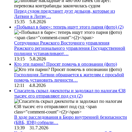
Перед судом предстанет дуэт дельцов, которые из
Латвии в Литву…
15:35 5.8.2026
«Побывал в баре»: теперь ищут этого парня (фото)
(2)
Сотрудники Рижского Восточного управления
Рижского регионального управления Государственной
полиции устанавливают…
13:15 5.8.2026
Кто эти парни? Просят помочь в опознании (фото)
Госполиция Латвии обращается к жителям с просьбой
помочь установить личности…
12:11 4.8.2026
Спасатель скрыл джекпоты и задолжал по налогам €38
тысяч: его отправляют под суд
(2)
В ходе расследования в Бюро внутренней безопасности
(БВБ, IDB) собрали…
13:39 31.7.2026