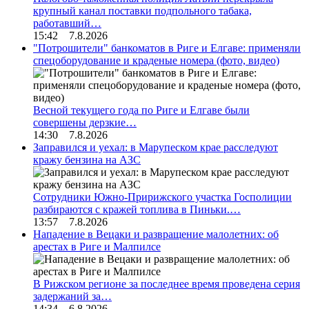
крупный канал поставки подпольного табака,
работавший…
15:42 7.8.2026
"Потрошители" банкоматов в Риге и Елгаве: применяли
спецоборудование и краденые номера (фото, видео)
Весной текущего года по Риге и Елгаве были
совершены дерзкие…
14:30 7.8.2026
Заправился и уехал: в Марупеском крае расследуют
кражу бензина на АЗС
Сотрудники Южно-Пририжского участка Госполиции
разбираются с кражей топлива в Пиньки.…
13:57 7.8.2026
Нападение в Вецаки и развращение малолетних: об
арестах в Риге и Малпилсе
В Рижском регионе за последнее время проведена серия
задержаний за…
14:34 6.8.2026