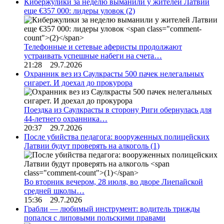
Кибержулики за неделю выманили у жителей Латвии
еще €357 000: лидеры уловок
(2)
Телефонные и сетевые аферисты продолжают
устраивать успешные набеги на счета…
21:28 29.7.2026
Охранник вез из Саулкрасты 500 пачек нелегальных
сигарет. И доехал до прокурора
Поездка из Саулкрасты в сторону Риги обернулась для
44-летнего охранника…
20:37 29.7.2026
После убийства педагога: вооруженных полицейских
Латвии будут проверять на алкоголь
(1)
Во вторник вечером, 28 июля, во дворе Лиепайской
средней школы…
15:36 29.7.2026
Грабли — любимый инструмент: водитель трижды
попался с липовыми польскими правами