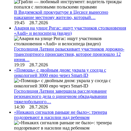
В Видземской прокуратуре в Цесисе вынесено
наказание местному жителю, который…
19:45 28.7.2026
Авария на улице Ригас: ищут участников столкновения
«Audi» и велосипеда (видео)
Госполиция Латвии разыскивает участников дорожно-
транспортного происшествия, которое произошло 12
июня…
19:19 28.7.2026
«Помощь» с двойным дном: украла у соседа с
онкологией 3000 евро через Smart-ID
Госполиция Латвии завершила расследование
резонансного дела о циничном обкрадывании
тяжелобольного…
14:30 28.7.2026
«Никаких сигналов раньше не было»: тренера
подозревают в насилии над ребенком