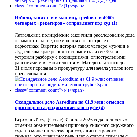
Избили, запихали в машину, требовали 4000:
четверых «рэкетиров» отправляют под суд
(1)
Латгальские полицейские закончили расследование дела
о вымогательстве, похищениях, огнестреле и
наркотиках. Вкратце история такая: четверо мужчин в
Лудзенском крае решили вспомнить лихие 90-е и
устроили разборку с похищениями, огнестрельными
ранениями и вымогательством. Материалы этого дела
31 июля переданы в прокуратуру для начала уголовного
преследования.
Скандальное дело Aerodium на €1,9 млн: отменен
приговор по аэродинамической трубе
(4)
Верховный суд (Сенат) 31 июля 2026 года полностью
отменил обвинительный приговор Рижского окружного
суда по мошенничеству при создании ветрового
туннеля. Что очевидно: речь идет о старом скандале с