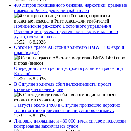
400 литров похищенного бензина, наркотики, краденые
номера: в Риге задержали грабителей
Полицейские рижского Восточного управления
Госполиции пресекли деятельность криминального
дуэта, поставившего…
13:52 6.8.2026
Обгон на трассе А8 стоил водителю BMW 1400 евро и
прав (видео)
Очередной лихач решил устроить ралли на трассе под
Елгавой —…
13:09 6.8.2026
В Сигулде водитель сбил велосипедиста: просят
откликнуться очевидцев
1 августа около 14:00 в Сигулде произошло дорожно-
транспортное происшествие: неустановленный…
12:32 6.8.2026
Липовые накладные и 480 000 пачек сигарет: перевозка
контрабанды закончилась судом