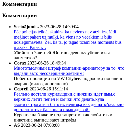
Комментарии
Комментарии
Secinājumi...
2023-06-28 14:39:04
Pēc policijas teiktā, skaidrs, ka neviens nav atzinies, šādi
mēģinot paķert uz muļķi, ka viens no vecākiem ir bijis
noziegumavietā. Žēl, ka tā, jo tagad ticamības moments būs
mazāks. Parasti…
Убийство 7-летней Юстине: девочку убили из-за
алиментов?
Corax
2023-06-26 18:49:34
Многотысячный штраф компании-арендатору за то, что
выдали авто несовершеннолетним!
Побег от полиции на VW Citybee: подростки попали в
аварию (видео, дополнено)
Сергей
2023-06-26 15:11:14
Реально достали курильщики.с нижних идёт дым,с
верхних летит пепел и бычки.что делать,куда
звонить.трогать и бить их нельзя,а как дышать?реально
достало хоть с балкона их выкидывай.
Курение на балконе под запретом: как любителям
никотина выписывают штрафы
AS
2023-06-24 07:08:00