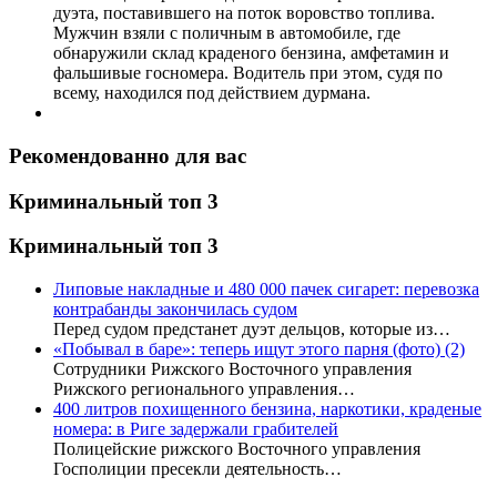
дуэта, поставившего на поток воровство топлива.
Мужчин взяли с поличным в автомобиле, где
обнаружили склад краденого бензина, амфетамин и
фальшивые госномера. Водитель при этом, судя по
всему, находился под действием дурмана.
Рекомендованно для вас
Криминальный топ 3
Криминальный топ 3
Липовые накладные и 480 000 пачек сигарет: перевозка
контрабанды закончилась судом
Перед судом предстанет дуэт дельцов, которые из…
«Побывал в баре»: теперь ищут этого парня (фото)
(2)
Сотрудники Рижского Восточного управления
Рижского регионального управления…
400 литров похищенного бензина, наркотики, краденые
номера: в Риге задержали грабителей
Полицейские рижского Восточного управления
Госполиции пресекли деятельность…