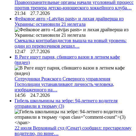
Правоохранительные органы начали уголовный процесс
против тренера детско-юношеского хоккейного клуба…
21:34 27.7.2026
Фейковое авто «Latvijas pasts» и лихая драйверша из
Украины: остановили 21 нелегала
Смекалка контрабандистов вышла на новый уровень:
один из перевозчиков решил…
12:47 27.7.2026
В Риге ищут парня, сбившего вазон в летнем кафе
(видео)
Сотрудники Рижского Северного управления
Госполиции устанавливают личность человека,
изображенного на…
14:56 24.7.2026
Гибель школьницы на зебре: 94-летнего водителя
отправили в тюрьму
(3)
22 июля Верховный суд (Сенат) сообщил: престарелому
водителю, по вине…