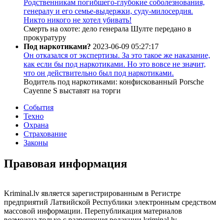
Родственникам погибшего-глубокие соболезнования,
генералу и его семье-выдержки, суду-милосердия.
Никто никого не хотел убивать!
Смерть на охоте: дело генерала Шулте передано в
прокуратуру
Под наркотиками?
2023-06-09 05:27:17
Он отказался от экспертизы. За это такое же наказание,
как если бы под наркотиками. Но это вовсе не значит,
что он действительно был под наркотиками.
Водитель под наркотиками: конфискованный Porsche
Cayenne S выставят на торги
События
Техно
Охрана
Страхование
Законы
Правовая информация
Kriminal.lv является зарегистрированным в Регистре
предприятий Латвийской Республики электронным средством
массовой информации. Перепубликация материалов
возможна только с разрешения редакции kriminal.lv.