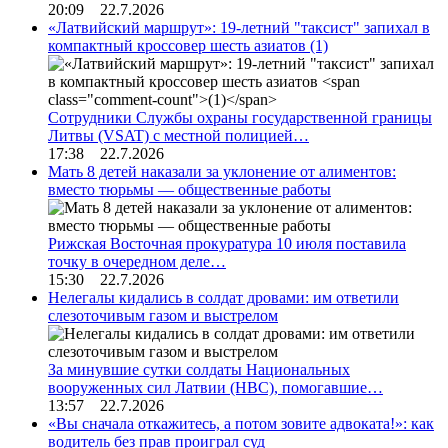
20:09 22.7.2026
«Латвийский маршрут»: 19-летний "таксист" запихал в
компактный кроссовер шесть азиатов
(1)
Сотрудники Службы охраны государственной границы
Литвы (VSAT) с местной полицией…
17:38 22.7.2026
Мать 8 детей наказали за уклонение от алиментов:
вместо тюрьмы — общественные работы
Рижская Восточная прокуратура 10 июля поставила
точку в очередном деле…
15:30 22.7.2026
Нелегалы кидались в солдат дровами: им ответили
слезоточивым газом и выстрелом
За минувшие сутки солдаты Национальных
вооруженных сил Латвии (НВС), помогавшие…
13:57 22.7.2026
«Вы сначала откажитесь, а потом зовите адвоката!»: как
водитель без прав проиграл суд