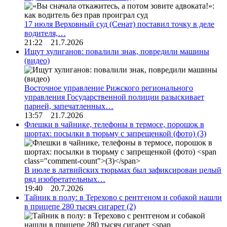
17 июля Верховный суд (Сенат) поставил точку в деле
водителя,…
21:22 21.7.2026
Ищут хулиганов: повалили знак, повредили машины
(видео)
Восточное управление Рижского регионального
управления Государственной полиции разыскивает
парней, запечатленных…
13:57 21.7.2026
Флешки в чайнике, телефоны в термосе, порошок в
шортах: посылки в тюрьму с запрещенкой (фото)
(3)
В июле в латвийских тюрьмах был зафиксирован целый
ряд изобретательных…
19:40 20.7.2026
Тайник в полу: в Терехово с рентгеном и собакой нашли
в прицепе 280 тысяч сигарет
(2)