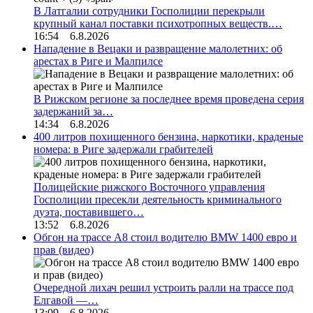
В Латгалии сотрудники Госполиции перекрыли
крупный канал поставки психотропных веществ.…
16:54 6.8.2026
Нападение в Вецаки и развращение малолетних: об
арестах в Риге и Малпилсе
В Рижском регионе за последнее время проведена серия
задержаний за…
14:34 6.8.2026
400 литров похищенного бензина, наркотики, краденые
номера: в Риге задержали грабителей
Полицейские рижского Восточного управления
Госполиции пресекли деятельность криминального
дуэта, поставившего…
13:52 6.8.2026
Обгон на трассе А8 стоил водителю BMW 1400 евро и
прав (видео)
Очередной лихач решил устроить ралли на трассе под
Елгавой —…
13:09 6.8.2026