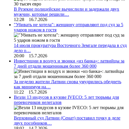
В Резекне полицейские вычислили и задержали двух
мужчин, которые решили…
12:28 16.7.2026
"Убивать не хотела": женщину отправляют под суд за 5
ударов ножом в гостя
14 июля прокуратура Восточного Земгале передала в суд
дело о…
20:00 15.7.2026
Инвестиции в воздух и звонки «из банка»: латвийцы за
7 дней отдали мошенникам более 360 000
За неделю жители Латвии снова умудрились обеднеть
как минимум на…
11:22 15.7.2026
Везли 13 индусов в кузове IVECO: 5 лет тюрьмы для
перевозчиков нелегалов
Верховный суд Латвии (Сенат) поставил точку в деле
двух пособников…
18:02 14.7.2026