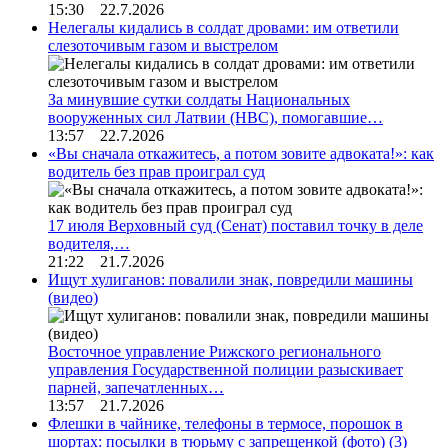
15:30 22.7.2026
Нелегалы кидались в солдат дровами: им ответили
слезоточивым газом и выстрелом
За минувшие сутки солдаты Национальных
вооруженных сил Латвии (НВС), помогавшие…
13:57 22.7.2026
«Вы сначала откажитесь, а потом зовите адвоката!»: как
водитель без прав проиграл суд
17 июля Верховный суд (Сенат) поставил точку в деле
водителя,…
21:22 21.7.2026
Ищут хулиганов: повалили знак, повредили машины
(видео)
Восточное управление Рижского регионального
управления Государственной полиции разыскивает
парней, запечатленных…
13:57 21.7.2026
Флешки в чайнике, телефоны в термосе, порошок в
шортах: посылки в тюрьму с запрещенкой (фото)
(3)