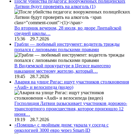
После убийства педагога: вооруженных полицейских
Латвии будут проверять на алкоголь
(1)
Во вторник вечером, 28 июля, во дворе Лиепайской
средней школы…
15:36 29.7.2026
Грабли — любимый инструмент: водитель трижды
попался с липовыми польскими правами
В Видземской прокуратуре в Цесисе вынесено
наказание местному жителю, который…
19:45 28.7.2026
Авария на улице Ригас: ищут участников столкновения
«Audi» и велосипеда (видео)
Госполиция Латвии разыскивает участников дорожно-
транспортного происшествия, которое произошло 12
июня…
19:19 28.7.2026
«Помощь» с двойным дном: украла у соседа с
онкологией 3000 евро через Smart-ID