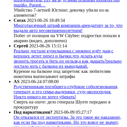
mazāks. Parasti…
Убийство 7-летней Юстине: девочку убили из-за
алиментов?
Corax
2023-06-26 18:49:34
Многотысячный штраф компании-арендатору за то, что
выдали авто несовершеннолетним!
Побег от полиции на VW Citybee: подростки попали в
аварию (видео, дополнено)
Сергей
2023-06-26 15:11:14
Реально достали курильщики.с нижних идёт дым,с
верхних летит пепел и бычки.что делать,куда
звонить.трогать и бить их нельзя,а как дышать?реально
достало хоть с балкона их выкидывай.
Курение на балконе под запретом: как любителям
никотина выписывают штрафы
AS
2023-06-24 07:08:00
Родственникам погибшего-глубокие соболезнования,
генералу и его семье-выдержки, суду-милосердия.
Никто никого не хотел убивать!
Смерть на охоте: дело генерала Шулте передано в
прокуратуру
Под наркотиками?
2023-06-09 05:27:17
Он отказался от экспертизы. За это такое же наказание,
как если бы под наркотиками. Но это вовсе не значит,