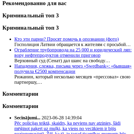
Рекомендованно для вас
Криминальный топ 3
Криминальный топ 3
Кто эти парни? Просят помочь в опознании (фото)
Госполиция Латвии обращается к жителям с просьбой…
Ограбление трубопровода на 25 000 и юридический ляп:
вору нефтепродуктов отменили приговор
Верховный суд (Сенат) дал шанс на свободу…
Нападения, слежка, письма через «Swedbank»: «бывшая»
получила €2500 компенсации
Рижанин, который несколько месяцев «прессовал» свою
партнершу,…
Комментарии
Комментарии
Secinājumi...
2023-06-28 14:39:04
Pēc policijas teiktā, skaidrs, ka neviens nav atzinies, šādi
mēģinot paķert uz muļķi, ka viens no vecākiem ir bijis
noziegumavietā. Žēl, ka tā, jo tagad ticamības moments būs