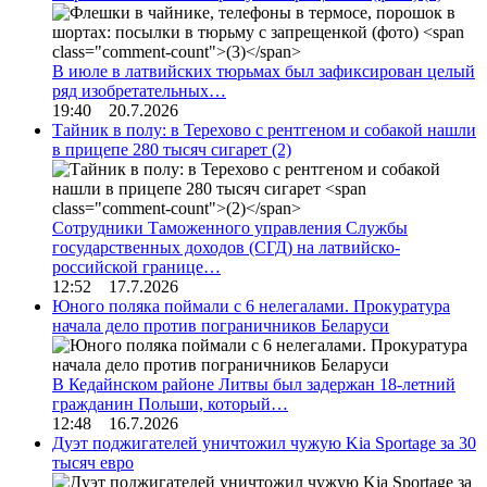
В июле в латвийских тюрьмах был зафиксирован целый
ряд изобретательных…
19:40 20.7.2026
Тайник в полу: в Терехово с рентгеном и собакой нашли
в прицепе 280 тысяч сигарет
(2)
Сотрудники Таможенного управления Службы
государственных доходов (СГД) на латвийско-
российской границе…
12:52 17.7.2026
Юного поляка поймали с 6 нелегалами. Прокуратура
начала дело против пограничников Беларуси
В Кедайнском районе Литвы был задержан 18-летний
гражданин Польши, который…
12:48 16.7.2026
Дуэт поджигателей уничтожил чужую Kia Sportage за 30
тысяч евро