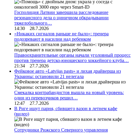
Госполиция Латвии завершила расследование
резонансного дела о циничном обкрадывании
тяжелобольного…
14:30 28.7.2026
«Никаких сигналов раньше не было»: тренера
подозревают в насилии над ребенком
Правоохранительные органы начали уголовный процесс
против тренера детско-юношеского хоккейного клуба…
21:34 27.7.2026
Фейковое авто «Latvijas pasts» и лихая драйверша из
Украины: остановили 21 нелегала
Смекалка контрабандистов вышла на новый уровень:
один из перевозчиков решил…
12:47 27.7.2026
В Риге ищут парня, сбившего вазон в летнем кафе
(видео)
Сотрудники Рижского Северного управления