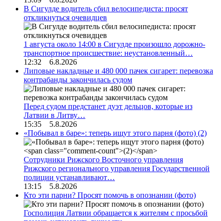
В Сигулде водитель сбил велосипедиста: просят
откликнуться очевидцев
1 августа около 14:00 в Сигулде произошло дорожно-
транспортное происшествие: неустановленный…
12:32 6.8.2026
Липовые накладные и 480 000 пачек сигарет: перевозка
контрабанды закончилась судом
Перед судом предстанет дуэт дельцов, которые из
Латвии в Литву…
15:35 5.8.2026
«Побывал в баре»: теперь ищут этого парня (фото)
(2)
Сотрудники Рижского Восточного управления
Рижского регионального управления Государственной
полиции устанавливают…
13:15 5.8.2026
Кто эти парни? Просят помочь в опознании (фото)
Госполиция Латвии обращается к жителям с просьбой