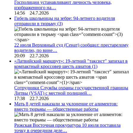
Госполиции устанавливают личность человека,
изображенного на…
14:56 24.7.2026
Гибель школьницы на зебре: 94-летнего водителя
отправили в тюрьму
(3)
22 июля Верховный суд (Сенат) сообщил: престарелому
водителю, по вине…
20:09 22.7.2026
«Латвийский маршрут»: 19-летний "таксист" запихал в
компактный кроссовер шесть азиатов
(1)
Сотрудники Службы охраны государственной границы
Литвы (VSAT) с местной полицией…
17:38 22.7.2026
Мать 8 детей наказали за уклонение от алиментов:
вместо тюрьмы — общественные работы
Рижская Восточная прокуратура 10 июля поставила
точку в очередном деле…