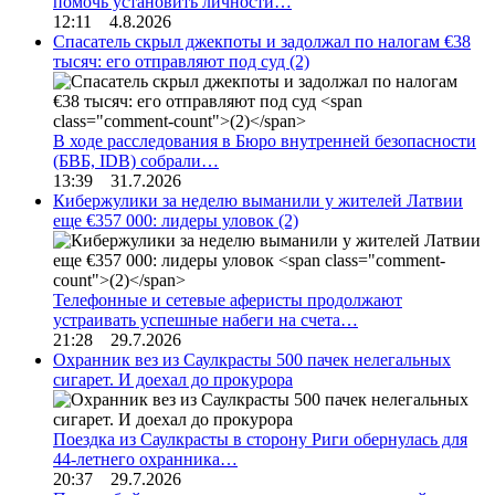
помочь установить личности…
12:11 4.8.2026
Спасатель скрыл джекпоты и задолжал по налогам €38
тысяч: его отправляют под суд
(2)
В ходе расследования в Бюро внутренней безопасности
(БВБ, IDB) собрали…
13:39 31.7.2026
Кибержулики за неделю выманили у жителей Латвии
еще €357 000: лидеры уловок
(2)
Телефонные и сетевые аферисты продолжают
устраивать успешные набеги на счета…
21:28 29.7.2026
Охранник вез из Саулкрасты 500 пачек нелегальных
сигарет. И доехал до прокурора
Поездка из Саулкрасты в сторону Риги обернулась для
44-летнего охранника…
20:37 29.7.2026