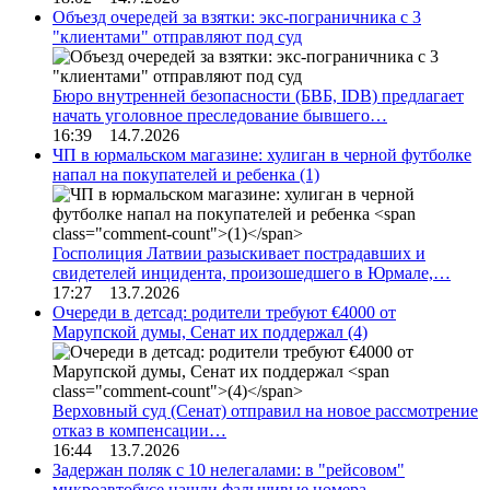
Объезд очередей за взятки: экс-пограничника с 3
"клиентами" отправляют под суд
Бюро внутренней безопасности (БВБ, IDB) предлагает
начать уголовное преследование бывшего…
16:39 14.7.2026
ЧП в юрмальском магазине: хулиган в черной футболке
напал на покупателей и ребенка
(1)
Госполиция Латвии разыскивает пострадавших и
свидетелей инцидента, произошедшего в Юрмале,…
17:27 13.7.2026
Очереди в детсад: родители требуют €4000 от
Марупской думы, Сенат их поддержал
(4)
Верховный суд (Сенат) отправил на новое рассмотрение
отказ в компенсации…
16:44 13.7.2026
Задержан поляк с 10 нелегалами: в "рейсовом"
микроавтобусе нашли фальшивые номера