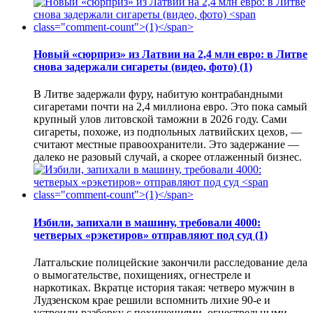
Новый «сюрприз» из Латвии на 2,4 млн евро: в Литве
снова задержали сигареты (видео, фото)
(1)
В Литве задержали фуру, набитую контрабандными
сигаретами почти на 2,4 миллиона евро. Это пока самый
крупный улов литовской таможни в 2026 году. Сами
сигареты, похоже, из подпольных латвийских цехов, —
считают местные правоохранители. Это задержание —
далеко не разовый случай, а скорее отлаженный бизнес.
Избили, запихали в машину, требовали 4000:
четверых «рэкетиров» отправляют под суд
(1)
Латгальские полицейские закончили расследование дела
о вымогательстве, похищениях, огнестреле и
наркотиках. Вкратце история такая: четверо мужчин в
Лудзенском крае решили вспомнить лихие 90-е и
устроили разборку с похищениями, огнестрельными