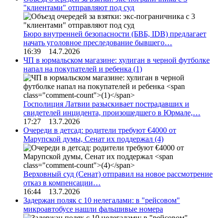
"клиентами" отправляют под суд
Бюро внутренней безопасности (БВБ, IDB) предлагает
начать уголовное преследование бывшего…
16:39 14.7.2026
ЧП в юрмальском магазине: хулиган в черной футболке
напал на покупателей и ребенка
(1)
Госполиция Латвии разыскивает пострадавших и
свидетелей инцидента, произошедшего в Юрмале,…
17:27 13.7.2026
Очереди в детсад: родители требуют €4000 от
Марупской думы, Сенат их поддержал
(4)
Верховный суд (Сенат) отправил на новое рассмотрение
отказ в компенсации…
16:44 13.7.2026
Задержан поляк с 10 нелегалами: в "рейсовом"
микроавтобусе нашли фальшивые номера