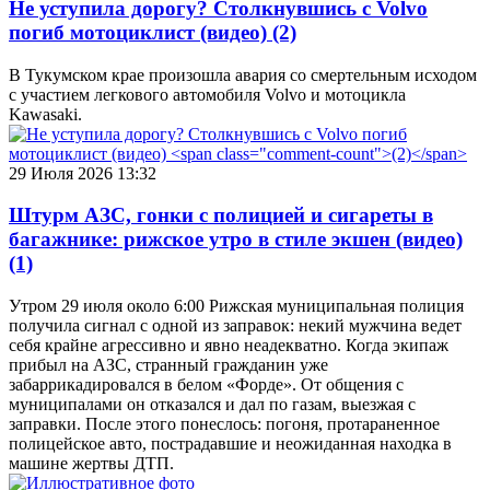
Не уступила дорогу? Столкнувшись с Volvo
погиб мотоциклист (видео)
(2)
В Тукумском крае произошла авария со смертельным исходом
с участием легкового автомобиля Volvo и мотоцикла
Kawasaki.
29 Июля 2026 13:32
Штурм АЗС, гонки с полицией и сигареты в
багажнике: рижское утро в стиле экшен (видео)
(1)
Утром 29 июля около 6:00 Рижская муниципальная полиция
получила сигнал с одной из заправок: некий мужчина ведет
себя крайне агрессивно и явно неадекватно. Когда экипаж
прибыл на АЗС, странный гражданин уже
забаррикадировался в белом «Форде». От общения с
муниципалами он отказался и дал по газам, выезжая с
заправки. После этого понеслось: погоня, протараненное
полицейское авто, пострадавшие и неожиданная находка в
машине жертвы ДТП.