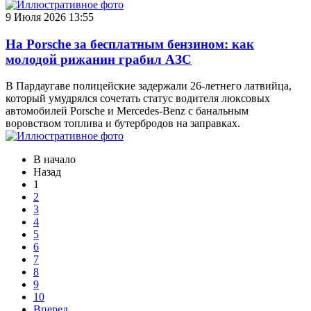
9 Июля 2026 13:55
На Porsche за бесплатным бензином: как
молодой рижанин грабил АЗС
В Пардаугаве полицейские задержали 26-летнего латвийца,
который умудрялся сочетать статус водителя люксовых
автомобилей Porsche и Mercedes-Benz с банальным
воровством топлива и бутербродов на заправках.
В начало
Назад
1
2
3
4
5
6
7
8
9
10
Вперед