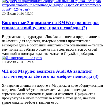
20 Июля 2026 13:55
Воскресные 2 промилле на BMW: одна поездка
стоила латвийцу авто, прав и свободы
(2)
Видземская прокуратура в Лимбажи вынесла предписание о
наказании для водителя, который решил прокатиться в
выходной день в состоянии алкогольного опьянения — теперь
ему придется забыть о руле на пять лет, расстаться со своей
машиной и полтора года отмечаться в Службе пробации.
10 Июля 2026 12:14
ЧП под Марупе: водитель Audi A6 заплатит
тысячи евро за сбитого на «зебре» пешехода
(3)
Январская спешка на дороге в Марупском крае обернулась для
водителя Audi A6 уголовным делом, а для пешехода —
серьезными переломами и долгим лечением. Пририжская
прокуратура в июне поставила точку в этом деле, наказав
виновника штрафом в тысячи евро.