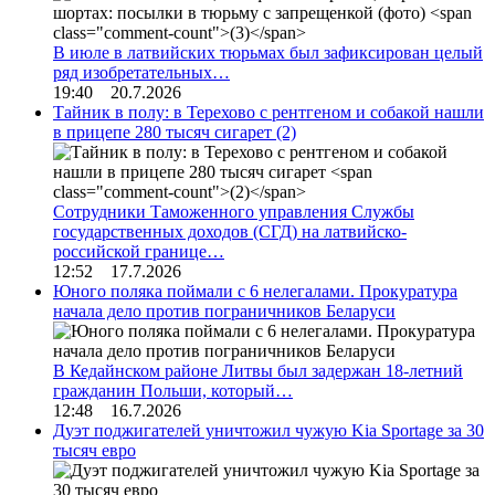
В июле в латвийских тюрьмах был зафиксирован целый
ряд изобретательных…
19:40 20.7.2026
Тайник в полу: в Терехово с рентгеном и собакой нашли
в прицепе 280 тысяч сигарет
(2)
Сотрудники Таможенного управления Службы
государственных доходов (СГД) на латвийско-
российской границе…
12:52 17.7.2026
Юного поляка поймали с 6 нелегалами. Прокуратура
начала дело против пограничников Беларуси
В Кедайнском районе Литвы был задержан 18-летний
гражданин Польши, который…
12:48 16.7.2026
Дуэт поджигателей уничтожил чужую Kia Sportage за 30
тысяч евро