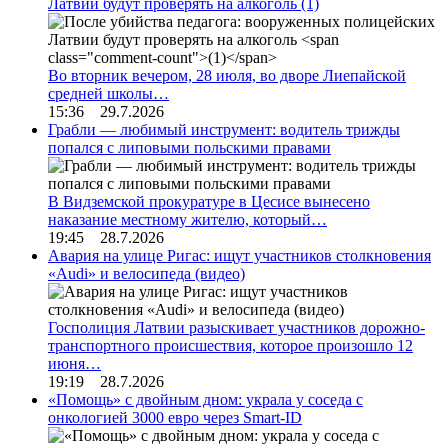
Латвии будут проверять на алкоголь
(1)
Во вторник вечером, 28 июля, во дворе Лиепайской
средней школы…
15:36 29.7.2026
Грабли — любимый инструмент: водитель трижды
попался с липовыми польскими правами
В Видземской прокуратуре в Цесисе вынесено
наказание местному жителю, который…
19:45 28.7.2026
Авария на улице Ригас: ищут участников столкновения
«Audi» и велосипеда (видео)
Госполиция Латвии разыскивает участников дорожно-
транспортного происшествия, которое произошло 12
июня…
19:19 28.7.2026
«Помощь» с двойным дном: украла у соседа с
онкологией 3000 евро через Smart-ID