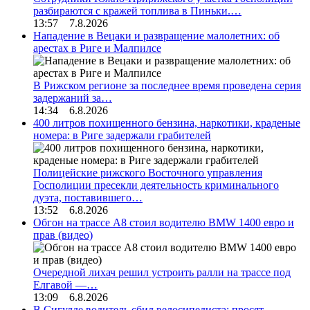
разбираются с кражей топлива в Пиньки.…
13:57 7.8.2026
Нападение в Вецаки и развращение малолетних: об
арестах в Риге и Малпилсе
В Рижском регионе за последнее время проведена серия
задержаний за…
14:34 6.8.2026
400 литров похищенного бензина, наркотики, краденые
номера: в Риге задержали грабителей
Полицейские рижского Восточного управления
Госполиции пресекли деятельность криминального
дуэта, поставившего…
13:52 6.8.2026
Обгон на трассе А8 стоил водителю BMW 1400 евро и
прав (видео)
Очередной лихач решил устроить ралли на трассе под
Елгавой —…
13:09 6.8.2026
В Сигулде водитель сбил велосипедиста: просят