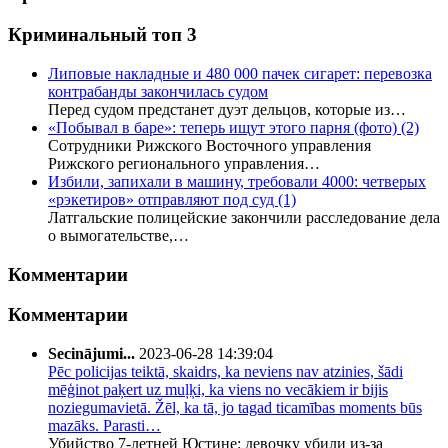
Криминальный топ 3
Липовые накладные и 480 000 пачек сигарет: перевозка
контрабанды закончилась судом
Перед судом предстанет дуэт дельцов, которые из…
«Побывал в баре»: теперь ищут этого парня (фото)
(2)
Сотрудники Рижского Восточного управления
Рижского регионального управления…
Избили, запихали в машину, требовали 4000: четверых
«рэкетиров» отправляют под суд
(1)
Латгальские полицейские закончили расследование дела
о вымогательстве,…
Комментарии
Комментарии
Secinājumi...
2023-06-28 14:39:04
Pēc policijas teiktā, skaidrs, ka neviens nav atzinies, šādi
mēģinot paķert uz muļķi, ka viens no vecākiem ir bijis
noziegumavietā. Žēl, ka tā, jo tagad ticamības moments būs
mazāks. Parasti…
Убийство 7-летней Юстине: девочку убили из-за