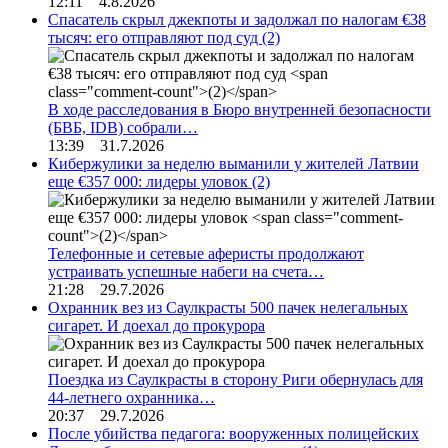
12:11 4.8.2026
Спасатель скрыл джекпоты и задолжал по налогам €38
тысяч: его отправляют под суд
(2)
В ходе расследования в Бюро внутренней безопасности
(БВБ, IDB) собрали…
13:39 31.7.2026
Кибержулики за неделю выманили у жителей Латвии
еще €357 000: лидеры уловок
(2)
Телефонные и сетевые аферисты продолжают
устраивать успешные набеги на счета…
21:28 29.7.2026
Охранник вез из Саулкрасты 500 пачек нелегальных
сигарет. И доехал до прокурора
Поездка из Саулкрасты в сторону Риги обернулась для
44-летнего охранника…
20:37 29.7.2026
После убийства педагога: вооруженных полицейских