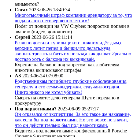
алиментов?
Corax
2023-06-26 18:49:34
Многотысячный штраф компании-арендатору за то, что
выдали авто несовершеннолетним!
Побег от полиции на VW Citybee: подростки попали в
аварию (видео, дополнено)
Сергей
2023-06-26 15:11:14
Реально достали курильщики.с нижних идёт дым,с
верхних летит пепел и бычки.что делать,куда
звонить.трогать и бить их нельзя,а как дышать?реально
достало хоть с балкона их выкидывай.
Курение на балконе под запретом: как любителям
никотина выписывают штрафы
AS
2023-06-24 07:08:00
Родственникам погибшего-глубокие соболезнования,
генералу и его семье-выдержки, суду-милосердия.
Никто никого не хотел убивать!
Смерть на охоте: дело генерала Шулте передано в
прокуратуру
Под наркотиками?
2023-06-09 05:27:17
Он отказался от экспертизы. За это такое же наказание,
как если бы под наркотиками. Но это вовсе не значит,
что он действительно был под наркотиками.
Водитель под наркотиками: конфискованный Porsche
Cayenne S выставят на торги