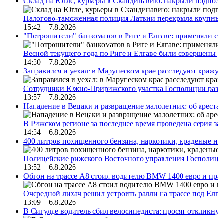
Склад на Югле, курьеры в Скандинавию: накрыли подполь
Налогово-таможенная полиция Латвии перекрыла крупны
15:42 7.8.2026
"Потрошители" банкоматов в Риге и Елгаве: применяли с
Весной текущего года по Риге и Елгаве были совершены
14:30 7.8.2026
Заправился и уехал: в Марупеском крае расследуют краж
Сотрудники Южно-Пририжского участка Госполиции раз
13:57 7.8.2026
Нападение в Вецаки и развращение малолетних: об арест
В Рижском регионе за последнее время проведена серия 
14:34 6.8.2026
400 литров похищенного бензина, наркотики, краденые н
Полицейские рижского Восточного управления Госполиц
13:52 6.8.2026
Обгон на трассе А8 стоил водителю BMW 1400 евро и пра
Очередной лихач решил устроить ралли на трассе под Е
13:09 6.8.2026
В Сигулде водитель сбил велосипедиста: просят откликн