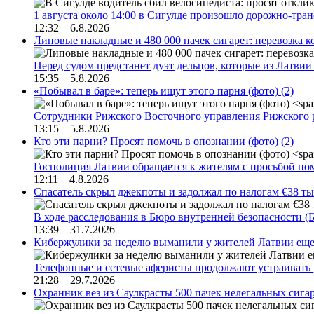
1 августа около 14:00 в Сигулде произошло дорожно-тр
12:32 6.8.2026
Липовые накладные и 480 000 пачек сигарет: перевозка 
Перед судом предстанет дуэт дельцов, которые из Латви
15:35 5.8.2026
«Побывал в баре»: теперь ищут этого парня (фото)
(2)
Сотрудники Рижского Восточного управления Рижского 
13:15 5.8.2026
Кто эти парни? Просят помочь в опознании (фото)
(2)
Госполиция Латвии обращается к жителям с просьбой п
12:11 4.8.2026
Спасатель скрыл джекпоты и задолжал по налогам €38 ты
В ходе расследования в Бюро внутренней безопасности 
13:39 31.7.2026
Кибержулики за неделю выманили у жителей Латвии еще
Телефонные и сетевые аферисты продолжают устраивать
21:28 29.7.2026
Охранник вез из Саулкрасты 500 пачек нелегальных сигар