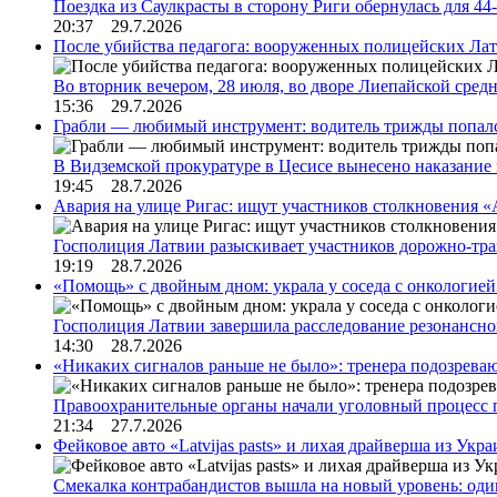
Поездка из Саулкрасты в сторону Риги обернулась для 4
20:37 29.7.2026
После убийства педагога: вооруженных полицейских Лат
Во вторник вечером, 28 июля, во дворе Лиепайской сре
15:36 29.7.2026
Грабли — любимый инструмент: водитель трижды попал
В Видземской прокуратуре в Цесисе вынесено наказани
19:45 28.7.2026
Авария на улице Ригас: ищут участников столкновения «A
Госполиция Латвии разыскивает участников дорожно-тр
19:19 28.7.2026
«Помощь» с двойным дном: украла у соседа с онкологией 
Госполиция Латвии завершила расследование резонансн
14:30 28.7.2026
«Никаких сигналов раньше не было»: тренера подозреваю
Правоохранительные органы начали уголовный процесс 
21:34 27.7.2026
Фейковое авто «Latvijas pasts» и лихая драйверша из Укр
Смекалка контрабандистов вышла на новый уровень: од