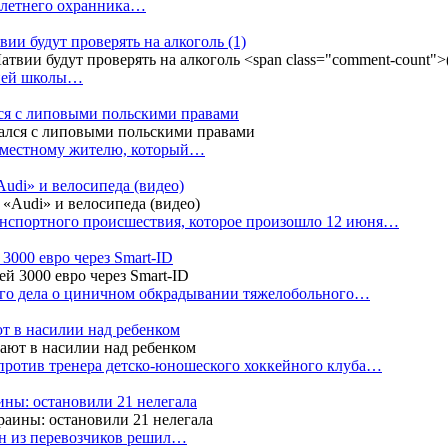
4-летнего охранника…
вии будут проверять на алкоголь
(1)
дней школы…
ся с липовыми польскими правами
е местному жителю, который…
udi» и велосипеда (видео)
анспортного происшествия, которое произошло 12 июня…
3000 евро через Smart-ID
ого дела о циничном обкрадывании тяжелобольного…
т в насилии над ребенком
против тренера детско-юношеского хоккейного клуба…
аины: остановили 21 нелегала
ин из перевозчиков решил…