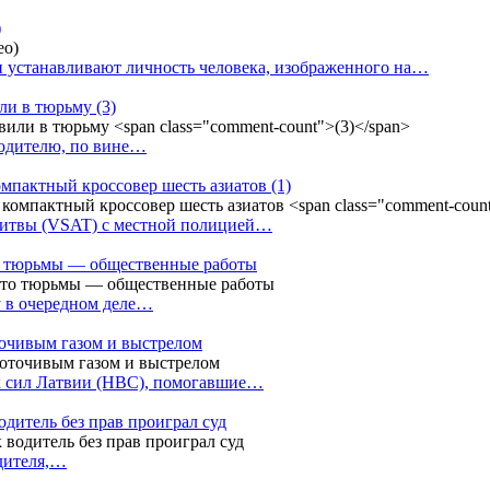
)
 устанавливают личность человека, изображенного на…
или в тюрьму
(3)
водителю, по вине…
омпактный кроссовер шесть азиатов
(1)
Литвы (VSAT) с местной полицией…
сто тюрьмы — общественные работы
у в очередном деле…
точивым газом и выстрелом
х сил Латвии (НВС), помогавшие…
одитель без прав проиграл суд
одителя,…