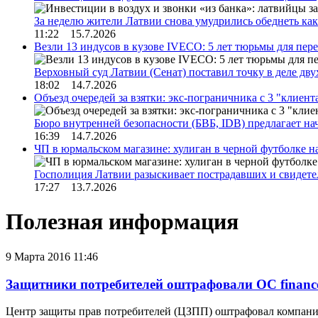
За неделю жители Латвии снова умудрились обеднеть к
11:22 15.7.2026
Везли 13 индусов в кузове IVECO: 5 лет тюрьмы для пер
Верховный суд Латвии (Сенат) поставил точку в деле д
18:02 14.7.2026
Объезд очередей за взятки: экс-пограничника с 3 "клиен
Бюро внутренней безопасности (БВБ, IDB) предлагает н
16:39 14.7.2026
ЧП в юрмальском магазине: хулиган в черной футболке н
Госполиция Латвии разыскивает пострадавших и свидет
17:27 13.7.2026
Полезная информация
9 Марта 2016 11:46
Защитники потребителей оштрафовали OC financ
Центр защиты прав потребителей (ЦЗПП) оштрафовал компанию