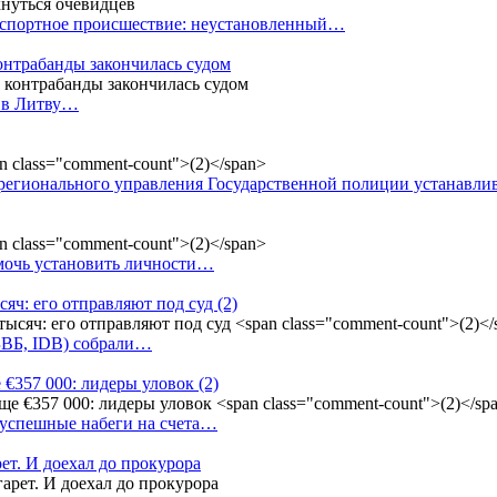
анспортное происшествие: неустановленный…
контрабанды закончилась судом
и в Литву…
регионального управления Государственной полиции устанавл
омочь установить личности…
сяч: его отправляют под суд
(2)
(БВБ, IDB) собрали…
 €357 000: лидеры уловок
(2)
 успешные набеги на счета…
ет. И доехал до прокурора