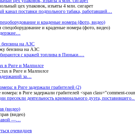
ный цех упаковок, изъяты 4 млн. сигарет
й канал поставки подпольного табака, работавший…
пецоборудование и краденые номера (фото, видео)
 дерзкие…
у бензина на АЗС
бираются с кражей топлива в Пиньки.…
ах в Риге и Малпилсе
задержаний за…
омера: в Риге задержали грабителей
(2)
ии пресекли деятельность криминального дуэта, поставившего
в (видео)
лгавой —…
уться очевидцев