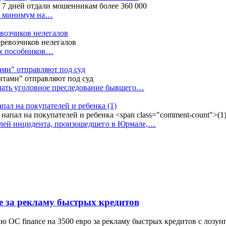
ак минимум на…
евозчиков нелегалов
вух пособников…
тами" отправляют под суд
ачать уголовное преследование бывшего…
апал на покупателей и ребенка
(1)
елей инцидента, произошедшего в Юрмале,…
e за рекламу быстрых кредитов
 OC finance на 3500 евро за рекламу быстрых кредитов с лозу