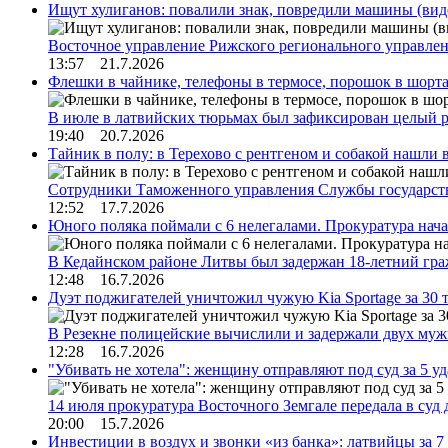
Ищут хулиганов: повалили знак, повредили машины (вид
Восточное управление Рижского регионального управле
13:57 21.7.2026
Флешки в чайнике, телефоны в термосе, порошок в шорта
В июле в латвийских тюрьмах был зафиксирован целый 
19:40 20.7.2026
Тайник в полу: в Терехово с рентгеном и собакой нашли 
Сотрудники Таможенного управления Службы государств
12:52 17.7.2026
Юного поляка поймали с 6 нелегалами. Прокуратура нач
В Кедайнском районе Литвы был задержан 18-летний г
12:48 16.7.2026
Дуэт поджигателей уничтожил чужую Kia Sportage за 30 
В Резекне полицейские вычислили и задержали двух му
12:28 16.7.2026
"Убивать не хотела": женщину отправляют под суд за 5 у
14 июля прокуратура Восточного Земгале передала в суд
20:00 15.7.2026
Инвестиции в воздух и звонки «из банка»: латвийцы за 