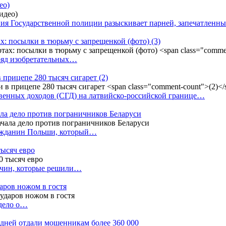
ео)
ния Государственной полиции разыскивает парней, запечатлен
х: посылки в тюрьму с запрещенкой (фото)
(3)
ряд изобретательных…
в прицепе 280 тысяч сигарет
(2)
енных доходов (СГД) на латвийско-российской границе…
ала дело против пограничников Беларуси
ражданин Польши, который…
тысяч евро
жчин, которые решили…
даров ножом в гостя
 дело о…
7 дней отдали мошенникам более 360 000