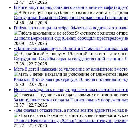
12:47 27.7.2026
В Риге ищут парня, сбившего вазон в летнем кафе (видео
Сотрудники Рижского Северного управления Госполиции
14:56 24.7.2026
Гибель школьницы на зебре: 94-летнего водителя отправ
22 июля Верховный суд (Сенат) сообщил: престарелому 
20:09 22.7.2026
«Латвийский маршрут»: 19-летний "таксист" запихал в к
Сотрудники Службы охраны государственной границы 
17:38 22.7.2026
Мать 8 детей наказали за уклонение от алиментов: вме
Рижская Восточная прокуратура 10 июля поставила точк
15:30 22.7.2026
Нелегалы кидались в солдат дровами: им ответили слезо
За минувшие сутки солдаты Национальных вооруженны
13:57 22.7.2026
«Вы сначала откажитесь, а потом зовите адвоката!»: как в
17 июля Верховный суд (Сенат) поставил точку в деле в
21:22 21.7.2026