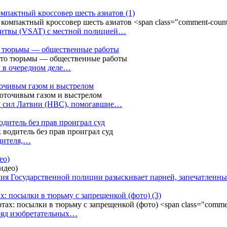
омпактный кроссовер шесть азиатов
(1)
Литвы (VSAT) с местной полицией…
сто тюрьмы — общественные работы
у в очередном деле…
точивым газом и выстрелом
х сил Латвии (НВС), помогавшие…
одитель без прав проиграл суд
одителя,…
ео)
ния Государственной полиции разыскивает парней, запечатлен
х: посылки в тюрьму с запрещенкой (фото)
(3)
ряд изобретательных…