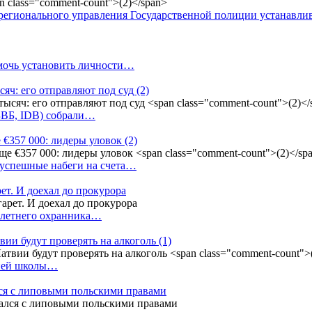
регионального управления Государственной полиции устанавл
омочь установить личности…
сяч: его отправляют под суд
(2)
(БВБ, IDB) собрали…
 €357 000: лидеры уловок
(2)
 успешные набеги на счета…
ет. И доехал до прокурора
4-летнего охранника…
вии будут проверять на алкоголь
(1)
дней школы…
ся с липовыми польскими правами