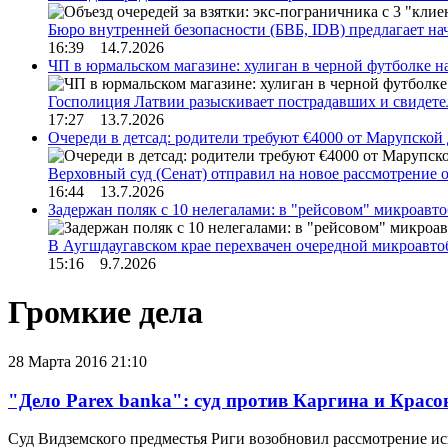
Бюро внутренней безопасности (БВБ, IDB) предлагает н
16:39 14.7.2026
ЧП в юрмальском магазине: хулиган в черной футболке н
Госполиция Латвии разыскивает пострадавших и свидет
17:27 13.7.2026
Очереди в детсад: родители требуют €4000 от Марупской
Верховный суд (Сенат) отправил на новое рассмотрение
16:44 13.7.2026
Задержан поляк с 10 нелегалами: в "рейсовом" микроав
В Аугшдаугавском крае перехвачен очередной микроавто
15:16 9.7.2026
Громкие дела
28 Марта 2016 21:10
"Дело Parex banka": суд против Каргина и Крас
Суд Видземского предместья Риги возобновил рассмотрение иск