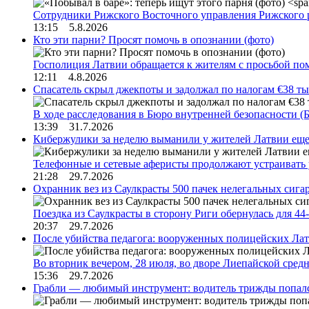
Сотрудники Рижского Восточного управления Рижского 
13:15 5.8.2026
Кто эти парни? Просят помочь в опознании (фото)
Госполиция Латвии обращается к жителям с просьбой п
12:11 4.8.2026
Спасатель скрыл джекпоты и задолжал по налогам €38 ты
В ходе расследования в Бюро внутренней безопасности 
13:39 31.7.2026
Кибержулики за неделю выманили у жителей Латвии еще
Телефонные и сетевые аферисты продолжают устраивать
21:28 29.7.2026
Охранник вез из Саулкрасты 500 пачек нелегальных сигар
Поездка из Саулкрасты в сторону Риги обернулась для 4
20:37 29.7.2026
После убийства педагога: вооруженных полицейских Лат
Во вторник вечером, 28 июля, во дворе Лиепайской сре
15:36 29.7.2026
Грабли — любимый инструмент: водитель трижды попал