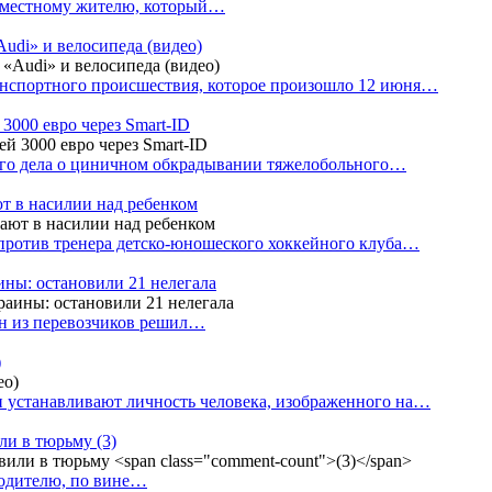
е местному жителю, который…
udi» и велосипеда (видео)
анспортного происшествия, которое произошло 12 июня…
3000 евро через Smart-ID
ого дела о циничном обкрадывании тяжелобольного…
т в насилии над ребенком
против тренера детско-юношеского хоккейного клуба…
аины: остановили 21 нелегала
ин из перевозчиков решил…
)
 устанавливают личность человека, изображенного на…
или в тюрьму
(3)
водителю, по вине…