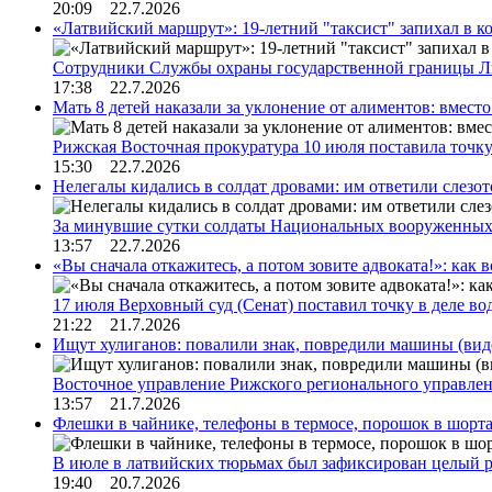
20:09 22.7.2026
«Латвийский маршрут»: 19-летний "таксист" запихал в к
Сотрудники Службы охраны государственной границы 
17:38 22.7.2026
Мать 8 детей наказали за уклонение от алиментов: вме
Рижская Восточная прокуратура 10 июля поставила точк
15:30 22.7.2026
Нелегалы кидались в солдат дровами: им ответили слезо
За минувшие сутки солдаты Национальных вооруженны
13:57 22.7.2026
«Вы сначала откажитесь, а потом зовите адвоката!»: как в
17 июля Верховный суд (Сенат) поставил точку в деле в
21:22 21.7.2026
Ищут хулиганов: повалили знак, повредили машины (вид
Восточное управление Рижского регионального управле
13:57 21.7.2026
Флешки в чайнике, телефоны в термосе, порошок в шорта
В июле в латвийских тюрьмах был зафиксирован целый 
19:40 20.7.2026