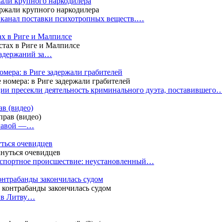
жали крупного наркодилера
 канал поставки психотропных веществ.…
ах в Риге и Малпилсе
задержаний за…
омера: в Риге задержали грабителей
ии пресекли деятельность криминального дуэта, поставившего
в (видео)
лгавой —…
уться очевидцев
анспортное происшествие: неустановленный…
контрабанды закончилась судом
и в Литву…