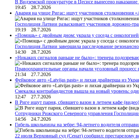
В Видземской прокуратуре в Цесисе вынесено наказани
19:45 28.7.2026
Авария на улице Ригас: ищут участников столкновения «A
Госполиция Латвии разыскивает участников дорожно-тр
19:19 28.7.2026
«Помощь» с двойным дном: украла у соседа с онкологией 
Госполиция Латвии завершила расследование резонансн
14:30 28.7.2026
«Никаких сигналов раньше не было»: тренера подозреваю
Правоохранительные органы начали уголовный процесс 
21:34 27.7.2026
Фейковое авто «Latvijas pasts» и лихая драйверша из Укр
Смекалка контрабандистов вышла на новый уровень: од
12:47 27.7.2026
В Риге ищут парня, сбившего вазон в летнем кафе (видео
Сотрудники Рижского Северного управления Госполиции
14:56 24.7.2026
Гибель школьницы на зебре: 94-летнего водителя отправ
22 июля Верховный суд (Сенат) сообщил: престарелому 