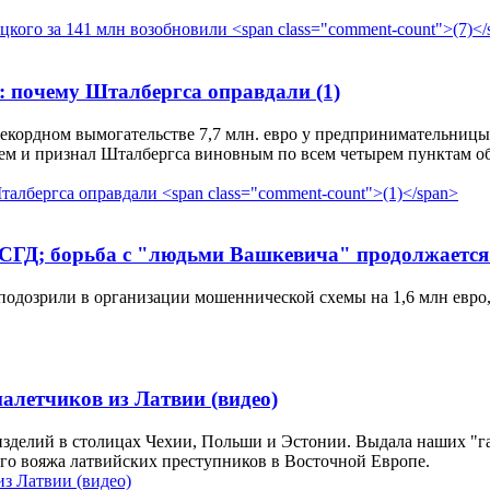
те: почему Шталбергса оправдали
(1)
екордном вымогательстве 7,7 млн. евро у предпринимательницы
ием и признал Шталбергса виновным по всем четырем пунктам о
ы СГД; борьба с "людьми Вашкевича" продолжаетс
одозрили в организации мошеннической схемы на 1,6 млн евро,
летчиков из Латвии (видео)
зделий в столицах Чехии, Польши и Эстонии. Выдала наших "г
го вояжа латвийских преступников в Восточной Европе.