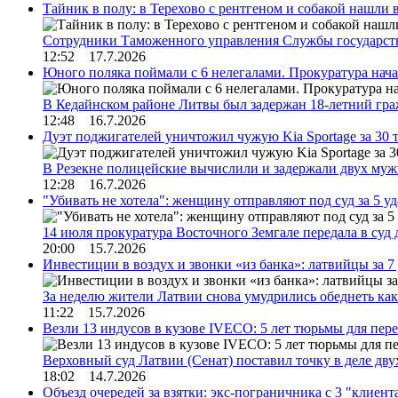
Тайник в полу: в Терехово с рентгеном и собакой нашли 
Сотрудники Таможенного управления Службы государств
12:52 17.7.2026
Юного поляка поймали с 6 нелегалами. Прокуратура нач
В Кедайнском районе Литвы был задержан 18-летний г
12:48 16.7.2026
Дуэт поджигателей уничтожил чужую Kia Sportage за 30 
В Резекне полицейские вычислили и задержали двух му
12:28 16.7.2026
"Убивать не хотела": женщину отправляют под суд за 5 у
14 июля прокуратура Восточного Земгале передала в суд
20:00 15.7.2026
Инвестиции в воздух и звонки «из банка»: латвийцы за 
За неделю жители Латвии снова умудрились обеднеть к
11:22 15.7.2026
Везли 13 индусов в кузове IVECO: 5 лет тюрьмы для пер
Верховный суд Латвии (Сенат) поставил точку в деле д
18:02 14.7.2026
Объезд очередей за взятки: экс-пограничника с 3 "клиен