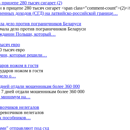
в прицепе 280 тысяч сигарет
(2)
енных доходов (СГД) на латвийско-российской границе…
ала дело против пограничников Беларуси
ражданин Польши, который…
тысяч евро
жчин, которые решили…
даров ножом в гостя
 дело о…
7 дней отдали мошенникам более 360 000
ак минимум на…
евозчиков нелегалов
вух пособников…
тами" отправляют под суд