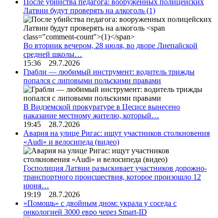
После убийства педагога: вооруженных полицейских
Латвии будут проверять на алкоголь
(1)
Во вторник вечером, 28 июля, во дворе Лиепайской
средней школы…
15:36 29.7.2026
Грабли — любимый инструмент: водитель трижды
попался с липовыми польскими правами
В Видземской прокуратуре в Цесисе вынесено
наказание местному жителю, который…
19:45 28.7.2026
Авария на улице Ригас: ищут участников столкновения
«Audi» и велосипеда (видео)
Госполиция Латвии разыскивает участников дорожно-
транспортного происшествия, которое произошло 12
июня…
19:19 28.7.2026
«Помощь» с двойным дном: украла у соседа с
онкологией 3000 евро через Smart-ID