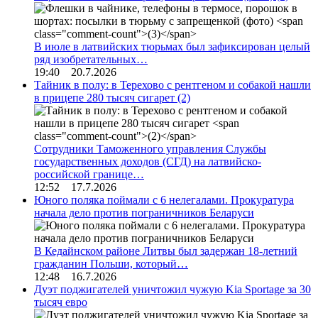
В июле в латвийских тюрьмах был зафиксирован целый
ряд изобретательных…
19:40 20.7.2026
Тайник в полу: в Терехово с рентгеном и собакой нашли
в прицепе 280 тысяч сигарет
(2)
Сотрудники Таможенного управления Службы
государственных доходов (СГД) на латвийско-
российской границе…
12:52 17.7.2026
Юного поляка поймали с 6 нелегалами. Прокуратура
начала дело против пограничников Беларуси
В Кедайнском районе Литвы был задержан 18-летний
гражданин Польши, который…
12:48 16.7.2026
Дуэт поджигателей уничтожил чужую Kia Sportage за 30
тысяч евро