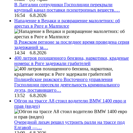
В Латгалии сотрудники Госполиции перекрыли
крупный канал поставки психотропных веществ.…
16:54 6.8.2026
Нападение в Вецаки и развращение малолетних: об
арестах в Риге и Малпилсе
В Рижском регионе за последнее время проведена серия
задержаний за…
14:34 6.8.2026
400 литров похищенного бензина, наркотики, краденые
номера: в Риге задержали грабителей
Полицейские рижского Восточного управления
Госполиции пресекли деятельность криминального
дуэта, поставившего…
13:52 6.8.2026
Обгон на трассе А8 стоил водителю BMW 1400 евро и
прав (видео)
Очередной лихач решил устроить ралли на трассе под
Елгавой —…
13:09 6.8.2026