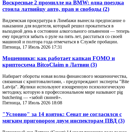
Воскресные 2 промилле на BMW: одна поездка
стоила латвийцу авто, прав и свободы
(2)
Видземская прокуратура в Лимбажи вынесла предписание о
наказании для водителя, который решил прокатиться в
выходной день в состоянии алкогольного опьянения — теперь
ему придется забыть о руле на пять лет, расстаться со своей
машиной и полтора года отмечаться в Службе пробации.
Пятница, 17 Июль 2026 17:31
Мошенники: как работает капкан FOMO и
криптосхема BitcoClaim в Латвии
(3)
Набирает обороты новая волна финансового мошенничества,
связанная с криптовалютами, - предупреждают эксперты "Bite
Latvija". Жулики используют изощренную психологическую
методику, которую в профессиональном мире называют pig
butchering — «забой свиней».
Пятница, 17 Июль 2026 18:08
"Условно" за 14 взяток: Сенат не согласился с
мягким приговором двум инспекторам ПВД
(3)