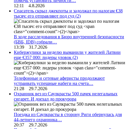
помочь установить личности…
12:11 4.8.2026
Спасатель скрыл джекпоты и задолжал по налогам €38
тысяч: его отправляют под суд
(2)
В ходе расследования в Бюро внутренней безопасности
(БВБ, IDB) собрали…
13:39 31.7.2026
Кибержулики за неделю выманили у жителей Латвии
еще €357 000: лидеры уловок
(2)
Телефонные и сетевые аферисты продолжают
устраивать успешные набеги на счета…
21:28 29.7.2026
Охранник вез из Саулкрасты 500 пачек нелегальных
сигарет. И доехал до прокурора
Поездка из Саулкрасты в сторону Риги обернулась для
44-летнего охранника…
20:37 29.7.2026