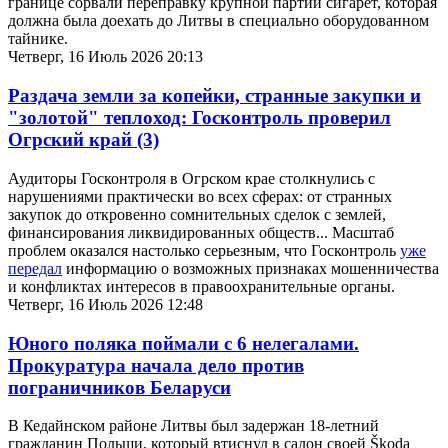
границе сорвали переправку крупной партии сигарет, которая
должна была доехать до Литвы в специально оборудованном
тайнике.
Четверг, 16 Июль 2026 20:13
Раздача земли за копейки, странные закупки и
"золотой" теплоход: Госконтроль проверил
Огрский край
(3)
Аудиторы Госконтроля в Огрском крае столкнулись с
нарушениями практически во всех сферах: от странных
закупок до откровенно сомнительных сделок с землей,
финансирования ликвидированных обществ... Масштаб
проблем оказался настолько серьезным, что Госконтроль
уже
передал
информацию о возможных признаках мошенничества
и конфликтах интересов в правоохранительные органы.
Четверг, 16 Июль 2026 12:48
Юного поляка поймали с 6 нелегалами.
Прокуратура начала дело против
пограничников Беларуси
В Кедайнском районе Литвы был задержан 18-летний
гражданин Польши, который втиснул в салон своей Škoda