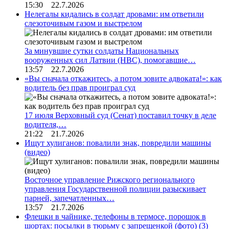
15:30 22.7.2026
Нелегалы кидались в солдат дровами: им ответили
слезоточивым газом и выстрелом
За минувшие сутки солдаты Национальных
вооруженных сил Латвии (НВС), помогавшие…
13:57 22.7.2026
«Вы сначала откажитесь, а потом зовите адвоката!»: как
водитель без прав проиграл суд
17 июля Верховный суд (Сенат) поставил точку в деле
водителя,…
21:22 21.7.2026
Ищут хулиганов: повалили знак, повредили машины
(видео)
Восточное управление Рижского регионального
управления Государственной полиции разыскивает
парней, запечатленных…
13:57 21.7.2026
Флешки в чайнике, телефоны в термосе, порошок в
шортах: посылки в тюрьму с запрещенкой (фото)
(3)