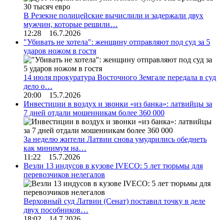
В Резекне полицейские вычислили и задержали двух
мужчин, которые решили…
12:28 16.7.2026
"Убивать не хотела": женщину отправляют под суд за 5
ударов ножом в гостя
14 июля прокуратура Восточного Земгале передала в суд
дело о…
20:00 15.7.2026
Инвестиции в воздух и звонки «из банка»: латвийцы за
7 дней отдали мошенникам более 360 000
За неделю жители Латвии снова умудрились обеднеть
как минимум на…
11:22 15.7.2026
Везли 13 индусов в кузове IVECO: 5 лет тюрьмы для
перевозчиков нелегалов
Верховный суд Латвии (Сенат) поставил точку в деле
двух пособников…
18:02 14.7.2026