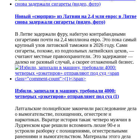
Новый «сюрприз» из Латвии на 2,4 млн евро: в Литве
снова задержали сигареты (видео, фото)
В Литве задержали фуру, набитую контрабандными
сигаретами почти на 2,4 миллиона евро. Это пока самый
крупный улов литовской таможни в 2026 году. Сами
сигареты, похоже, из подпольных латвийских цехов, —
считают местные правоохранители. Это задержание —
далеко не разовый случай, а скорее отлаженный бизнес.
Избили, запихали в машину, требовали 4000:
четверых «рэкетиров» отправляют под суд
(1)
Латгальские полицейские закончили расследование дела
о вымогательстве, похищениях, огнестреле и
наркотиках. Вкратце история такая: четверо мужчин в
Лудзенском крае решили вспомнить лихие 90-е и
устроили разборку с похищениями, огнестрельными
ранениями и вымогательством. Материалы этого дела