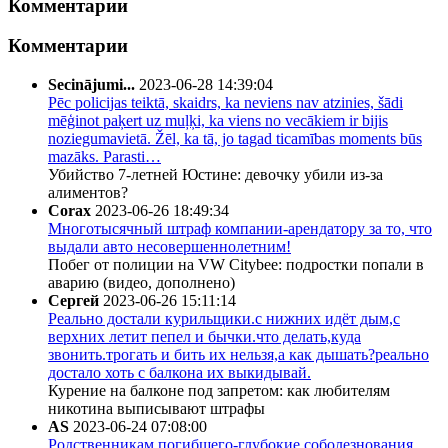
Комментарии
Комментарии
Secinājumi...
2023-06-28 14:39:04
Pēc policijas teiktā, skaidrs, ka neviens nav atzinies, šādi
mēģinot paķert uz muļķi, ka viens no vecākiem ir bijis
noziegumavietā. Žēl, ka tā, jo tagad ticamības moments būs
mazāks. Parasti…
Убийство 7-летней Юстине: девочку убили из-за
алиментов?
Corax
2023-06-26 18:49:34
Многотысячный штраф компании-арендатору за то, что
выдали авто несовершеннолетним!
Побег от полиции на VW Citybee: подростки попали в
аварию (видео, дополнено)
Сергей
2023-06-26 15:11:14
Реально достали курильщики.с нижних идёт дым,с
верхних летит пепел и бычки.что делать,куда
звонить.трогать и бить их нельзя,а как дышать?реально
достало хоть с балкона их выкидывай.
Курение на балконе под запретом: как любителям
никотина выписывают штрафы
AS
2023-06-24 07:08:00
Родственникам погибшего-глубокие соболезнования,