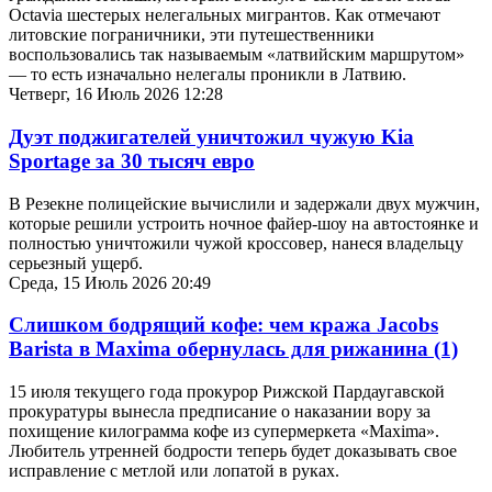
Octavia шестерых нелегальных мигрантов. Как отмечают
литовские пограничники, эти путешественники
воспользовались так называемым «латвийским маршрутом»
— то есть изначально нелегалы проникли в Латвию.
Четверг, 16 Июль 2026 12:28
Дуэт поджигателей уничтожил чужую Kia
Sportage за 30 тысяч евро
В Резекне полицейские вычислили и задержали двух мужчин,
которые решили устроить ночное файер-шоу на автостоянке и
полностью уничтожили чужой кроссовер, нанеся владельцу
серьезный ущерб.
Среда, 15 Июль 2026 20:49
Слишком бодрящий кофе: чем кража Jacobs
Barista в Maxima обернулась для рижанина
(1)
15 июля текущего года прокурор Рижской Пардаугавской
прокуратуры вынесла предписание о наказании вору за
похищение килограмма кофе из супермеркета «Maxima».
Любитель утренней бодрости теперь будет доказывать свое
исправление с метлой или лопатой в руках.