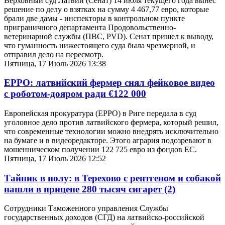
Верховный суд Латвии (Сенат) 14 июля текущего года вынес
решение по делу о взятках на сумму 4 467,77 евро, которые
брали две дамы - инспекторы в контрольном пункте
приграничного департамента Продовольственно-
ветеринарной службы (ПВС, PVD). Сенат пришел к выводу,
что гуманность нижестоящего суда была чрезмерной, и
отправил дело на пересмотр.
Пятница, 17 Июль 2026 13:38
EPPO: латвийский фермер снял фейковое видео
с роботом-дояром ради €122 000
Европейская прокуратура (EPPO) в Риге передала в суд
уголовное дело против латвийского фермера, который решил,
что современные технологии можно внедрять исключительно
на бумаге и в видеоредакторе. Этого агрария подозревают в
мошенническом получении 122 725 евро из фондов ЕС.
Пятница, 17 Июль 2026 12:52
Тайник в полу: в Терехово с рентгеном и собакой
нашли в прицепе 280 тысяч сигарет
(2)
Сотрудники Таможенного управления Службы
государственных доходов (СГД) на латвийско-российской