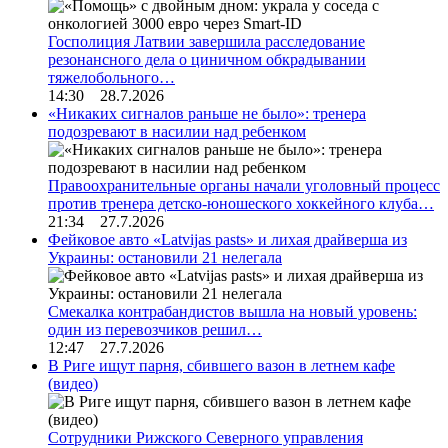
Госполиция Латвии завершила расследование
резонансного дела о циничном обкрадывании
тяжелобольного…
14:30 28.7.2026
«Никаких сигналов раньше не было»: тренера
подозревают в насилии над ребенком
Правоохранительные органы начали уголовный процесс
против тренера детско-юношеского хоккейного клуба…
21:34 27.7.2026
Фейковое авто «Latvijas pasts» и лихая драйверша из
Украины: остановили 21 нелегала
Смекалка контрабандистов вышла на новый уровень:
один из перевозчиков решил…
12:47 27.7.2026
В Риге ищут парня, сбившего вазон в летнем кафе
(видео)
Сотрудники Рижского Северного управления