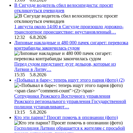
В Сигулде водитель сбил велосипедиста: просят
откликнуться очевидцев
1 августа около 14:00 в Сигулде произошло дорожно-
транспортное происшествие: неустановленный…
12:32 6.8.2026
Липовые накладные и 480 000 пачек сигарет: перевозка
контрабанды закончилась судом
Перед судом предстанет дуэт дельцов, которые из
Латвии в Литву…
15:35 5.8.2026
«Побывал в баре»: теперь ищут этого парня (фото)
(2)
Сотрудники Рижского Восточного управления
Рижского регионального управления Государственной
полиции устанавливают…
13:15 5.8.2026
Кто эти парни? Просят помочь в опознании (фото)
Госполиция Латвии обращается к жителям с просьбой