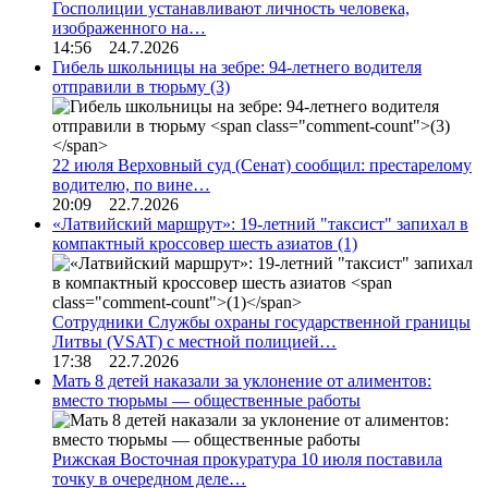
Госполиции устанавливают личность человека,
изображенного на…
14:56 24.7.2026
Гибель школьницы на зебре: 94-летнего водителя
отправили в тюрьму
(3)
22 июля Верховный суд (Сенат) сообщил: престарелому
водителю, по вине…
20:09 22.7.2026
«Латвийский маршрут»: 19-летний "таксист" запихал в
компактный кроссовер шесть азиатов
(1)
Сотрудники Службы охраны государственной границы
Литвы (VSAT) с местной полицией…
17:38 22.7.2026
Мать 8 детей наказали за уклонение от алиментов:
вместо тюрьмы — общественные работы
Рижская Восточная прокуратура 10 июля поставила
точку в очередном деле…