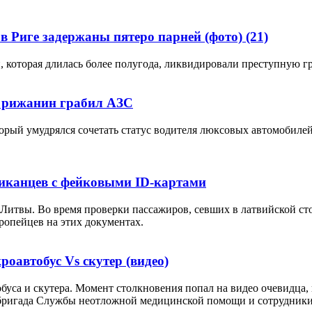
в Риге задержаны пятеро парней (фото)
(21)
 которая длилась более полугода, ликвидировали преступную г
й рижанин грабил АЗС
орый умудрялся сочетать статус водителя люксовых автомобилей
риканцев с фейковыми ID-картами
Литвы. Во время проверки пассажиров, севших в латвийской ст
ропейцев на этих документах.
роавтобус Vs скутер (видео)
обуса и скутера. Момент столкновения попал на видео очевидца
 бригада Службы неотложной медицинской помощи и сотрудники