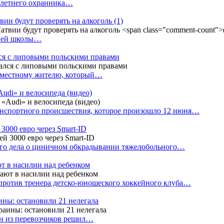
4-летнего охранника…
вии будут проверять на алкоголь
(1)
дней школы…
ся с липовыми польскими правами
е местному жителю, который…
udi» и велосипеда (видео)
анспортного происшествия, которое произошло 12 июня…
3000 евро через Smart-ID
ого дела о циничном обкрадывании тяжелобольного…
т в насилии над ребенком
против тренера детско-юношеского хоккейного клуба…
аины: остановили 21 нелегала
ин из перевозчиков решил…