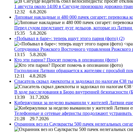
1 августа около 14:00 в Сигулде произошло дорожно-тр
12:32 6.8.2026
Липовые накладные и 480 000 пачек сигарет: перевозка 
Перед судом предстанет дуэт дельцов, которые из Латви
15:35 5.8.2026
«Побывал в баре»: теперь ищут этого парня (фото)
(2)
Сотрудники Рижского Восточного управления Рижского 
13:15 5.8.2026
Кто эти парни? Просят помочь в опознании (фото)
Госполиция Латвии обращается к жителям с просьбой п
12:11 4.8.2026
Спасатель скрыл джекпоты и задолжал по налогам €38 ты
В ходе расследования в Бюро внутренней безопасности 
13:39 31.7.2026
Кибержулики за неделю выманили у жителей Латвии еще
Телефонные и сетевые аферисты продолжают устраивать
21:28 29.7.2026
Охранник вез из Саулкрасты 500 пачек нелегальных сигар