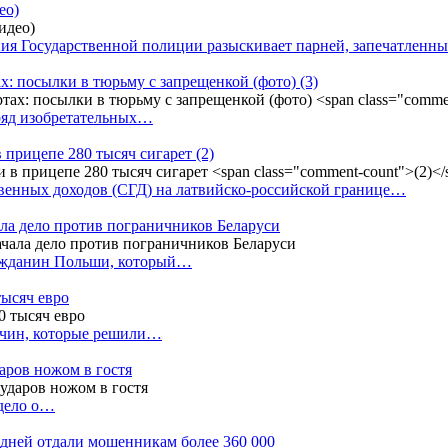
ео)
ния Государственной полиции разыскивает парней, запечатлен
х: посылки в тюрьму с запрещенкой (фото)
(3)
ряд изобретательных…
в прицепе 280 тысяч сигарет
(2)
енных доходов (СГД) на латвийско-российской границе…
ала дело против пограничников Беларуси
ражданин Польши, который…
тысяч евро
жчин, которые решили…
даров ножом в гостя
 дело о…
7 дней отдали мошенникам более 360 000