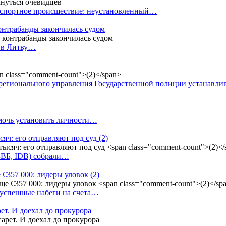
анспортное происшествие: неустановленный…
контрабанды закончилась судом
и в Литву…
регионального управления Государственной полиции устанавл
омочь установить личности…
сяч: его отправляют под суд
(2)
(БВБ, IDB) собрали…
 €357 000: лидеры уловок
(2)
 успешные набеги на счета…
ет. И доехал до прокурора