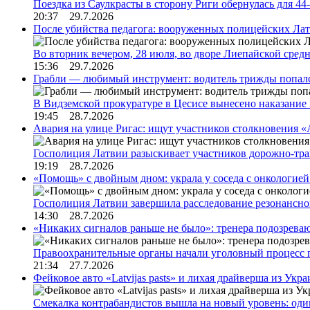
Поездка из Саулкрасты в сторону Риги обернулась для 4
20:37 29.7.2026
После убийства педагога: вооруженных полицейских Лат
Во вторник вечером, 28 июля, во дворе Лиепайской сре
15:36 29.7.2026
Грабли — любимый инструмент: водитель трижды попал
В Видземской прокуратуре в Цесисе вынесено наказани
19:45 28.7.2026
Авария на улице Ригас: ищут участников столкновения «A
Госполиция Латвии разыскивает участников дорожно-тр
19:19 28.7.2026
«Помощь» с двойным дном: украла у соседа с онкологией 
Госполиция Латвии завершила расследование резонансн
14:30 28.7.2026
«Никаких сигналов раньше не было»: тренера подозреваю
Правоохранительные органы начали уголовный процесс 
21:34 27.7.2026
Фейковое авто «Latvijas pasts» и лихая драйверша из Укр
Смекалка контрабандистов вышла на новый уровень: од