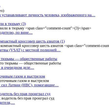
)
 устанавливают личность человека, изображенного на…
или в тюрьму
(3)
водителю, по вине…
омпактный кроссовер шесть азиатов
(1)
Литвы (VSAT) с местной полицией…
сто тюрьмы — общественные работы
у в очередном деле…
точивым газом и выстрелом
х сил Латвии (НВС), помогавшие…
одитель без прав проиграл суд
одителя,…