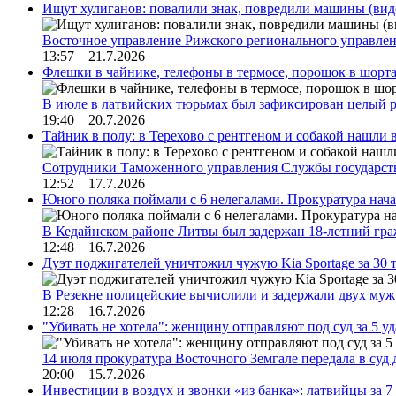
Ищут хулиганов: повалили знак, повредили машины (вид
Восточное управление Рижского регионального управле
13:57 21.7.2026
Флешки в чайнике, телефоны в термосе, порошок в шорта
В июле в латвийских тюрьмах был зафиксирован целый 
19:40 20.7.2026
Тайник в полу: в Терехово с рентгеном и собакой нашли 
Сотрудники Таможенного управления Службы государств
12:52 17.7.2026
Юного поляка поймали с 6 нелегалами. Прокуратура нач
В Кедайнском районе Литвы был задержан 18-летний г
12:48 16.7.2026
Дуэт поджигателей уничтожил чужую Kia Sportage за 30 
В Резекне полицейские вычислили и задержали двух му
12:28 16.7.2026
"Убивать не хотела": женщину отправляют под суд за 5 у
14 июля прокуратура Восточного Земгале передала в суд
20:00 15.7.2026
Инвестиции в воздух и звонки «из банка»: латвийцы за 