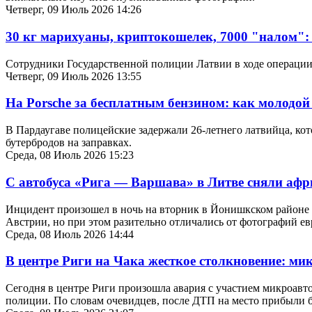
Четверг, 09 Июль 2026 14:26
30 кг марихуаны, криптокошелек, 7000 "налом": 
Сотрудники Государственной полиции Латвии в ходе операции,
Четверг, 09 Июль 2026 13:55
На Porsche за бесплатным бензином: как молодо
В Пардаугаве полицейские задержали 26-летнего латвийца, кот
бутербродов на заправках.
Среда, 08 Июль 2026 15:23
С автобуса «Рига — Варшава» в Литве сняли аф
Инцидент произошел в ночь на вторник в Йонишкском районе 
Австрии, но при этом разительно отличались от фотографий ев
Среда, 08 Июль 2026 14:44
В центре Риги на Чака жесткое столкновение: мик
Сегодня в центре Риги произошла авария с участием микроавт
полиции. По словам очевидцев, после ДТП на место прибыли