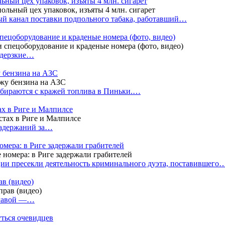
ный цех упаковок, изъяты 4 млн. сигарет
й канал поставки подпольного табака, работавший…
пецоборудование и краденые номера (фото, видео)
 дерзкие…
у бензина на АЗС
бираются с кражей топлива в Пиньки.…
ах в Риге и Малпилсе
задержаний за…
омера: в Риге задержали грабителей
ии пресекли деятельность криминального дуэта, поставившего
в (видео)
лгавой —…
уться очевидцев