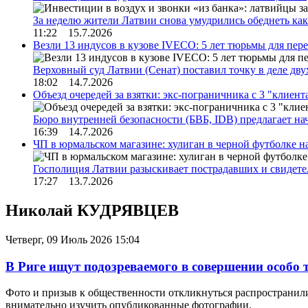
За неделю жители Латвии снова умудрились обеднеть к
11:22 15.7.2026
Везли 13 индусов в кузове IVECO: 5 лет тюрьмы для пер
Верховный суд Латвии (Сенат) поставил точку в деле д
18:02 14.7.2026
Объезд очередей за взятки: экс-пограничника с 3 "клиен
Бюро внутренней безопасности (БВБ, IDB) предлагает н
16:39 14.7.2026
ЧП в юрмальском магазине: хулиган в черной футболке н
Госполиция Латвии разыскивает пострадавших и свидет
17:27 13.7.2026
Николай КУДРЯВЦЕВ
Четверг, 09 Июль 2026 15:04
В Риге ищут подозреваемого в совершении особо 
Фото и призыв к общественности откликнуться распространил
внимательно изучить опубликованные фотографии.