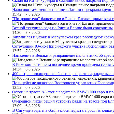
Склад на Югле, курьеры в Скандинавию: накрыли подполь
Налогово-таможенная полиция Латвии перекрыла крупны
15:42 7.8.2026
"Потрошители" банкоматов в Риге и Елгаве: применяли с
Весной текущего года по Риге и Елгаве были совершены
14:30 7.8.2026
Заправился и уехал: в Марупеском крае расследуют краж
Сотрудники Южно-Пририжского участка Госполиции раз
13:57 7.8.2026
Нападение в Вецаки и развращение малолетних: об арест
В Рижском регионе за последнее время проведена серия 
14:34 6.8.2026
400 литров похищенного бензина, наркотики, краденые н
Полицейские рижского Восточного управления Госполиц
13:52 6.8.2026
Обгон на трассе А8 стоил водителю BMW 1400 евро и пра
Очередной лихач решил устроить ралли на трассе под Е
13:09 6.8.2026
В Сигулде водитель сбил велосипедиста: просят откликн