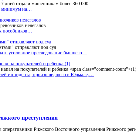
ак минимум на…
евозчиков нелегалов
вух пособников…
тами" отправляют под суд
ачать уголовное преследование бывшего…
апал на покупателей и ребенка
(1)
елей инцидента, произошедшего в Юрмале,…
тяжкого преступления
и оперативники Рижского Восточного управления Рижского рег