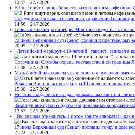
12:47 27.7.2026
В Риге ищут парня, сбившего вазон в летнем кафе (видео
Сотрудники Рижского Северного управления Госполиции
14:56 24.7.2026
Гибель школьницы на зебре: 94-летнего водителя отправ
22 июля Верховный суд (Сенат) сообщил: престарелому 
20:09 22.7.2026
«Латвийский маршрут»: 19-летний "таксист" запихал в к
Сотрудники Службы охраны государственной границы 
17:38 22.7.2026
Мать 8 детей наказали за уклонение от алиментов: вме
Рижская Восточная прокуратура 10 июля поставила точк
15:30 22.7.2026
Нелегалы кидались в солдат дровами: им ответили слезо
За минувшие сутки солдаты Национальных вооруженны
13:57 22.7.2026
«Вы сначала откажитесь, а потом зовите адвоката!»: как в
17 июля Верховный суд (Сенат) поставил точку в деле в
21:22 21.7.2026