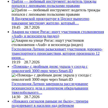
Грабли — любимый инструмент: водитель трижды
попался с липовыми польскими правами
В Видземской прокуратуре в Цесисе вынесено
наказание местному жителю, который…
19:45 28.7.2026
Авария на улице Ригас: ищут участников столкновения
«Audi» и велосипеда (видео)
Госполиция Латвии разыскивает участников дорожно-
транспортного происшествия, которое произошло 12
июня…
19:19 28.7.2026
«Помощь» с двойным дном: украла у соседа с
онкологией 3000 евро через Smart-ID
Госполиция Латвии завершила расследование
резонансного дела о циничном обкрадывании
тяжелобольного…
14:30 28.7.2026
«Никаких сигналов раньше не было»: тренера
подозревают в насилии над ребенком