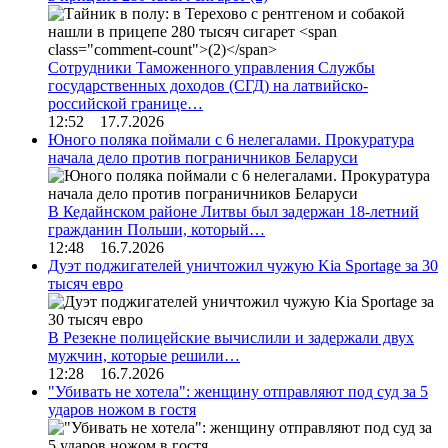
Сотрудники Таможенного управления Службы
государственных доходов (СГД) на латвийско-
российской границе…
12:52 17.7.2026
Юного поляка поймали с 6 нелегалами. Прокуратура
начала дело против пограничников Беларуси
В Кедайнском районе Литвы был задержан 18-летний
гражданин Польши, который…
12:48 16.7.2026
Дуэт поджигателей уничтожил чужую Kia Sportage за 30
тысяч евро
В Резекне полицейские вычислили и задержали двух
мужчин, которые решили…
12:28 16.7.2026
"Убивать не хотела": женщину отправляют под суд за 5
ударов ножом в гостя