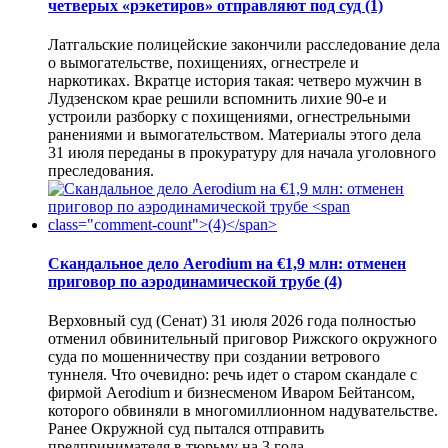
четверых «рэкетиров» отправляют под суд
(1)
Латгальские полицейские закончили расследование дела
о вымогательстве, похищениях, огнестреле и
наркотиках. Вкратце история такая: четверо мужчин в
Лудзенском крае решили вспомнить лихие 90-е и
устроили разборку с похищениями, огнестрельными
ранениями и вымогательством. Материалы этого дела
31 июля переданы в прокуратуру для начала уголовного
преследования.
Скандальное дело Aerodium на €1,9 млн: отменен
приговор по аэродинамической трубе
(4)
Верховный суд (Сенат) 31 июля 2026 года полностью
отменил обвинительный приговор Рижского окружного
суда по мошенничеству при создании ветрового
туннеля. Что очевидно: речь идет о старом скандале с
фирмой Aerodium и бизнесменом Иваром Бейтансом,
которого обвиняли в многомиллионном надувательстве.
Ранее Окружной суд пытался отправить
предпринимателя в тюрьму на 3 года…