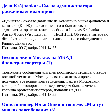
Дело Krājbanka: «Смена администратора
раскачивает коалицию»
«Единство» оказало давление на Комиссию рынка финансов и
капитала (КРФК), вследствие чего и был отозван
администратор неплатежеспособности Latvijas Krājbanka
Айгар Лусис (Visu Latvijai! — ТБ/ДННЛ). Об этом в интервью
diena.lv заявил представитель национального объединения
Райвис Дзинтарс.
Пятница, 09 Декабрь 2011 14:35
Беспорядки в Москве: на МКАД
бронетранспортеры
(1)
Тревожные сообщения жителей российской столицы о вводе
военной техники в Москву в связи с акциями протеста
получают все новые подтверждения. Так, на Московской
кольцевой автодороге в четверг вечером была замечена
колонна бронетранспортеров, попавшая в ДТП.
Пятница, 09 Декабрь 2011 13:22
Оппозиционер Илья Яшин в тюрьме: «Мы тут
многих завербовали»
(3)