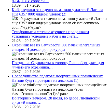
(БВБ, IDB) собрали…
13:39 31.7.2026
Кибержулики за неделю выманили у жителей Латвии
еще €357 000: лидеры уловок
(2)
Телефонные и сетевые аферисты продолжают
устраивать успешные набеги на счета…
21:28 29.7.2026
Охранник вез из Саулкрасты 500 пачек нелегальных
сигарет. И доехал до прокурора
Поездка из Саулкрасты в сторону Риги обернулась для
44-летнего охранника…
20:37 29.7.2026
После убийства педагога: вооруженных полицейских
Латвии будут проверять на алкоголь
(1)
Во вторник вечером, 28 июля, во дворе Лиепайской
средней школы…
15:36 29.7.2026