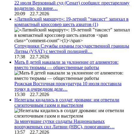
22 июля Верховный суд (Сенат) сообщил: престарелому
водителю, по вине…
20:09 22.7.2026
«Латвийский маршрут»: 19-летний "таксист" запихал в
компактный кроссовер шесть азиатов
(1)
Сотрудники Службы охраны государственной границы
Литвы (VSAT) с местной полицией…
17:38 22.7.2026
Мать 8 детей наказали за уклонение от алиментов:
вместо тюрьмы — общественные работы
Рижская Восточная прокуратура 10 июля поставила
точку в очередном деле…
15:30 22.7.2026
Нелегалы кидались в солдат дровами: им ответили
слезоточивым газом и выстрелом
За минувшие сутки солдаты Национальных
вооруженных сил Латвии (НВС), помогавшие…
13:57 22.7.2026