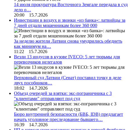
14 июля прокуратура Восточного Земгале передала в суд
дело о…
20:00 15.7.2026
Инвестиции в воздух и звонки «из банка»: латвийцы за
7 дней отдали мошенникам более 360 000
За неделю жители Латвии снова умудрились обеднеть
как минимум на…
11:22 15.7.2026
Везли 13 индусов в кузове IVECO: 5 лет тюрьмы для
перевозчиков нелегалов
Верховный суд Латвии (Сенат) поставил точку в деле
двух пособников…
18:02 14.7.2026
Объезд очередей за взятки: экс-пограничника с 3
"клиентами" отправляют под суд
Бюро внутренней безопасности (БВБ, IDB) предлагает
начать уголовное преследование бывшего…
16:39 14.7.2026
ЧП в юрмальском магазине: хулиган в черной футболке