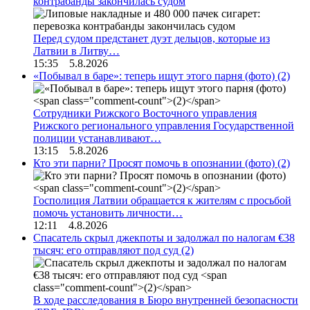
контрабанды закончилась судом
Перед судом предстанет дуэт дельцов, которые из
Латвии в Литву…
15:35 5.8.2026
«Побывал в баре»: теперь ищут этого парня (фото)
(2)
Сотрудники Рижского Восточного управления
Рижского регионального управления Государственной
полиции устанавливают…
13:15 5.8.2026
Кто эти парни? Просят помочь в опознании (фото)
(2)
Госполиция Латвии обращается к жителям с просьбой
помочь установить личности…
12:11 4.8.2026
Спасатель скрыл джекпоты и задолжал по налогам €38
тысяч: его отправляют под суд
(2)
В ходе расследования в Бюро внутренней безопасности