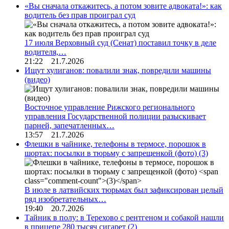
«Вы сначала откажитесь, а потом зовите адвоката!»: как
водитель без прав проиграл суд
17 июля Верховный суд (Сенат) поставил точку в деле
водителя,…
21:22 21.7.2026
Ищут хулиганов: повалили знак, повредили машины
(видео)
Восточное управление Рижского регионального
управления Государственной полиции разыскивает
парней, запечатленных…
13:57 21.7.2026
Флешки в чайнике, телефоны в термосе, порошок в
шортах: посылки в тюрьму с запрещенкой (фото)
(3)
В июле в латвийских тюрьмах был зафиксирован целый
ряд изобретательных…
19:40 20.7.2026
Тайник в полу: в Терехово с рентгеном и собакой нашли
в прицепе 280 тысяч сигарет
(2)