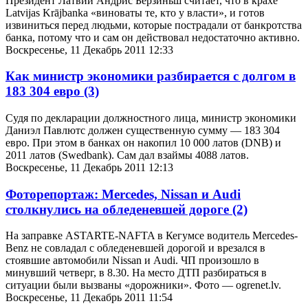
Президент Латвии Андрис Берзиньш считает, что в крахе
Latvijas Krājbanka «виноваты те, кто у власти», и готов
извиниться перед людьми, которые пострадали от банкротства
банка, потому что и сам он действовал недостаточно активно.
Воскресенье, 11 Декабрь 2011 12:33
Как министр экономики разбирается с долгом в
183 304 евро
(3)
Судя по декларации должностного лица, министр экономики
Даниэл Павлютс должен существенную сумму — 183 304
евро. При этом в банках он накопил 10 000 латов (DNB) и
2011 латов (Swedbank). Сам дал взаймы 4088 латов.
Воскресенье, 11 Декабрь 2011 12:13
Фоторепортаж: Mercedes, Nissan и Audi
столкнулись на обледеневшей дороге
(2)
На заправке ASTARTE-NAFTA в Кегумсе водитель Mercedes-
Benz не совладал с обледеневшей дорогой и врезался в
стоявшие автомобили Nissan и Audi. ЧП произошло в
минувший четверг, в 8.30. На место ДТП разбираться в
ситуации были вызваны «дорожники». Фото — ogrenet.lv.
Воскресенье, 11 Декабрь 2011 11:54