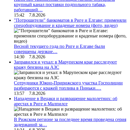
крупный канал поставки подпольного табака,
работавший…
15:42 7.8.2026
"Потрошители" банкоматов в Риге и Елгаве: применяли
спецоборудование и краденые номера (фото, видео)
Весной текущего года по Риге и Елгаве были
совершены дерзкие…
14:30 7.8.2026
Заправился и уехал: в Марупеском крае расследуют
кражу бензина на АЗС
Сотрудники Южно-Пририжского участка Госполиции
разбираются с кражей топлива в Пиньки.…
13:57 7.8.2026
Нападение в Вецаки и развращение малолетних: об
арестах в Риге и Малпилсе
В Рижском регионе за последнее время проведена серия
задержаний за…
14:34 6.8.2026