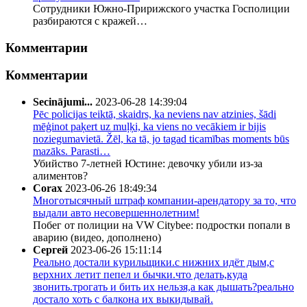
Сотрудники Южно-Пририжского участка Госполиции
разбираются с кражей…
Комментарии
Комментарии
Secinājumi...
2023-06-28 14:39:04
Pēc policijas teiktā, skaidrs, ka neviens nav atzinies, šādi
mēģinot paķert uz muļķi, ka viens no vecākiem ir bijis
noziegumavietā. Žēl, ka tā, jo tagad ticamības moments būs
mazāks. Parasti…
Убийство 7-летней Юстине: девочку убили из-за
алиментов?
Corax
2023-06-26 18:49:34
Многотысячный штраф компании-арендатору за то, что
выдали авто несовершеннолетним!
Побег от полиции на VW Citybee: подростки попали в
аварию (видео, дополнено)
Сергей
2023-06-26 15:11:14
Реально достали курильщики.с нижних идёт дым,с
верхних летит пепел и бычки.что делать,куда
звонить.трогать и бить их нельзя,а как дышать?реально
достало хоть с балкона их выкидывай.