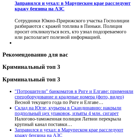
Заправился и уехал: в Марупеском крае расследуют
кражу бензина на АЗС
Сотрудники Южно-Пририжского участка Госполиции
разбираются с кражей топлива в Пиньки. Полиция
просит откликнуться всех, кто узнал подозреваемого
или располагает полезной информацией.
Рекомендованно для вас
Криминальный топ 3
Криминальный топ 3
"Потрошители" банкоматов в Риге и Елгаве: применяли
спецоборудование и краденые номера (фото, видео)
Весной текущего года по Риге и Елгаве…
Склад на Югле, курьеры в Скандинавию: накрыли
подпольный цех упаковок, изъяты 4 млн. сигарет
Налогово-таможенная полиция Латвии перекрыла
крупный канал поставки…
Заправился и уехал: в Марупеском крае расследуют
кражу бензина на АЗС