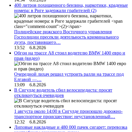
400 литров похищенного бензина, наркотики, краденые
номера: в Риге задержали грабителей
(2)
Полицейские рижского Восточного управления
Госполиции пресекли деятельность криминального
дуэта, поставившего…
13:52 6.8.2026
Обгон на трассе А8 стоил водителю BMW 1400 евро и
прав (видео)
Очередной лихач решил устроить ралли на трассе под
Елгавой —…
13:09 6.8.2026
В Сигулде водитель сбил велосипедиста: просят
откликнуться очевидцев
1 августа около 14:00 в Сигулде произошло дорожно-
транспортное происшествие: неустановленный…
12:32 6.8.2026
Липовые накладные и 480 000 пачек сигарет: перевозка