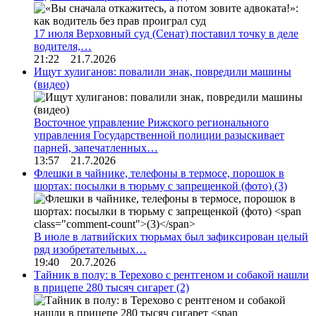
17 июля Верховный суд (Сенат) поставил точку в деле
водителя,…
21:22 21.7.2026
Ищут хулиганов: повалили знак, повредили машины
(видео)
Восточное управление Рижского регионального
управления Государственной полиции разыскивает
парней, запечатленных…
13:57 21.7.2026
Флешки в чайнике, телефоны в термосе, порошок в
шортах: посылки в тюрьму с запрещенкой (фото)
(3)
В июле в латвийских тюрьмах был зафиксирован целый
ряд изобретательных…
19:40 20.7.2026
Тайник в полу: в Терехово с рентгеном и собакой нашли
в прицепе 280 тысяч сигарет
(2)