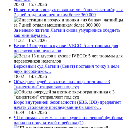
20:00 15.7.2026
Инвестиции в воздух и звонки «из банка»: латвийцы за
7 дней отдали мошенникам более 360 000
За неделю жители Латвии снова умудрились обеднеть
как минимум на…
11:22 15.7.2026
Везли 13 индусов в кузове IVECO: 5 лет тюрьмы для
перевозчиков нелегалов
Верховный суд Латвии (Сенат) поставил точку в деле
двух пособников…
18:02 14.7.2026
Объезд очередей за взятки: экс-пограничника с 3
"клиентами" отправляют под суд
Бюро внутренней безопасности (БВБ, IDB) предлагает
начать уголовное преследование бывшего…
16:39 14.7.2026
ЧП в юрмальском магазине: хулиган в черной футболке
напал на покупателей и ребенка
(1)