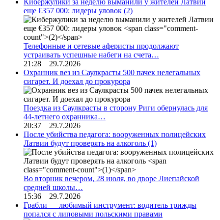
Кибержулики за неделю выманили у жителей Латвии
еще €357 000: лидеры уловок
(2)
Телефонные и сетевые аферисты продолжают
устраивать успешные набеги на счета…
21:28 29.7.2026
Охранник вез из Саулкрасты 500 пачек нелегальных
сигарет. И доехал до прокурора
Поездка из Саулкрасты в сторону Риги обернулась для
44-летнего охранника…
20:37 29.7.2026
После убийства педагога: вооруженных полицейских
Латвии будут проверять на алкоголь
(1)
Во вторник вечером, 28 июля, во дворе Лиепайской
средней школы…
15:36 29.7.2026
Грабли — любимый инструмент: водитель трижды
попался с липовыми польскими правами