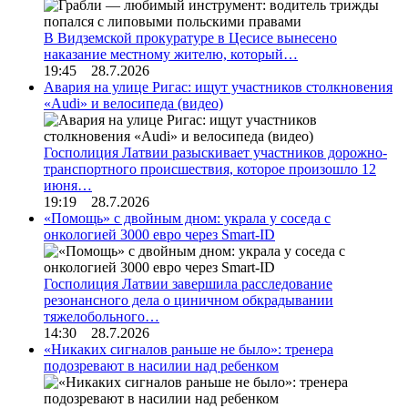
В Видземской прокуратуре в Цесисе вынесено
наказание местному жителю, который…
19:45 28.7.2026
Авария на улице Ригас: ищут участников столкновения
«Audi» и велосипеда (видео)
Госполиция Латвии разыскивает участников дорожно-
транспортного происшествия, которое произошло 12
июня…
19:19 28.7.2026
«Помощь» с двойным дном: украла у соседа с
онкологией 3000 евро через Smart-ID
Госполиция Латвии завершила расследование
резонансного дела о циничном обкрадывании
тяжелобольного…
14:30 28.7.2026
«Никаких сигналов раньше не было»: тренера
подозревают в насилии над ребенком