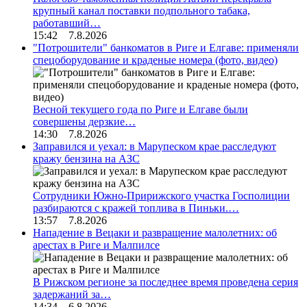
крупный канал поставки подпольного табака,
работавший…
15:42 7.8.2026
"Потрошители" банкоматов в Риге и Елгаве: применяли
спецоборудование и краденые номера (фото, видео)
Весной текущего года по Риге и Елгаве были
совершены дерзкие…
14:30 7.8.2026
Заправился и уехал: в Марупеском крае расследуют
кражу бензина на АЗС
Сотрудники Южно-Пририжского участка Госполиции
разбираются с кражей топлива в Пиньки.…
13:57 7.8.2026
Нападение в Вецаки и развращение малолетних: об
арестах в Риге и Малпилсе
В Рижском регионе за последнее время проведена серия
задержаний за…
14:34 6.8.2026