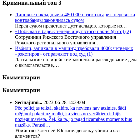
Криминальный топ 3
Липовые накладные и 480 000 пачек сигарет: перевозка
контрабанды закончилась судом
Перед судом предстанет дуэт дельцов, которые из…
«Побывал в баре»: теперь ищут этого парня (фото)
(2)
Сотрудники Рижского Восточного управления
Рижского регионального управления…
Избили, запихали в машину, требовали 4000: четверых
«рэкетиров» отправляют под суд
(1)
Латгальские полицейские закончили расследование дела
о вымогательстве,…
Комментарии
Комментарии
Secinājumi...
2023-06-28 14:39:04
Pēc policijas teiktā, skaidrs, ka neviens nav atzinies, šādi
mēģinot paķert uz muļķi, ka viens no vecākiem ir bijis
noziegumavietā. Žēl, ka tā, jo tagad ticamības moments būs
mazāks. Parasti…
Убийство 7-летней Юстине: девочку убили из-за
алиментов?