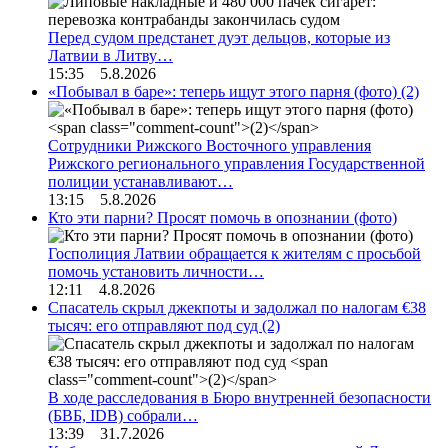
Перед судом предстанет дуэт дельцов, которые из
Латвии в Литву…
15:35 5.8.2026
«Побывал в баре»: теперь ищут этого парня (фото)
(2)
Сотрудники Рижского Восточного управления
Рижского регионального управления Государственной
полиции устанавливают…
13:15 5.8.2026
Кто эти парни? Просят помочь в опознании (фото)
Госполиция Латвии обращается к жителям с просьбой
помочь установить личности…
12:11 4.8.2026
Спасатель скрыл джекпоты и задолжал по налогам €38
тысяч: его отправляют под суд
(2)
В ходе расследования в Бюро внутренней безопасности
(БВБ, IDB) собрали…
13:39 31.7.2026