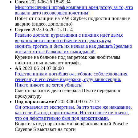
Corax
2023-06-26 18:49:34
Многотысячный штраф компании-арендатору за то, что
выдали авто несовершеннолетним!
Побег от полиции на VW Citybee: подростки попали в
аварию (видео, дополнено)
Сергей
2023-06-26 15:11:14
Реально достали курильщики.с нижних идёт дым,с
верхних летит пепел и бычки.что делать,куда
звонить.трогать и бить их нельзя,а как дышать?реально
достало хоть с балкона их выкидывай.
Курение на балконе под запретом: как любителям
никотина выписывают штрафы
AS
2023-06-24 07:08:00
Родственникам погибшего-глубокие соболезнования,
генералу и его семье-выдержки, суду-милосердия.
Никто никого не хотел убивать!
Смерть на охоте: дело генерала Шулте передано в
прокуратуру
Под наркотиками?
2023-06-09 05:27:17
Он отказался от экспертизы. За это такое же наказание,
как если бы под наркотиками. Но это вовсе не значит,
что он действительно был под наркотиками.
Водитель под наркотиками: конфискованный Porsche
Cayenne S выставят на торги