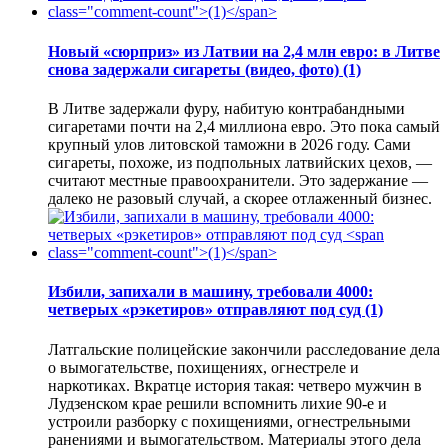
Новый «сюрприз» из Латвии на 2,4 млн евро: в Литве
снова задержали сигареты (видео, фото)
(1)
В Литве задержали фуру, набитую контрабандными
сигаретами почти на 2,4 миллиона евро. Это пока самый
крупный улов литовской таможни в 2026 году. Сами
сигареты, похоже, из подпольных латвийских цехов, —
считают местные правоохранители. Это задержание —
далеко не разовый случай, а скорее отлаженный бизнес.
Избили, запихали в машину, требовали 4000:
четверых «рэкетиров» отправляют под суд
(1)
Латгальские полицейские закончили расследование дела
о вымогательстве, похищениях, огнестреле и
наркотиках. Вкратце история такая: четверо мужчин в
Лудзенском крае решили вспомнить лихие 90-е и
устроили разборку с похищениями, огнестрельными
ранениями и вымогательством. Материалы этого дела