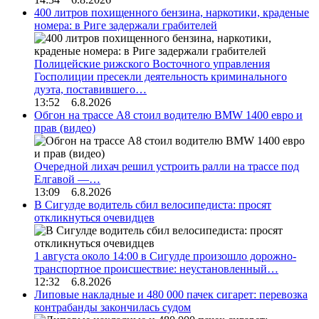
400 литров похищенного бензина, наркотики, краденые
номера: в Риге задержали грабителей
Полицейские рижского Восточного управления
Госполиции пресекли деятельность криминального
дуэта, поставившего…
13:52 6.8.2026
Обгон на трассе А8 стоил водителю BMW 1400 евро и
прав (видео)
Очередной лихач решил устроить ралли на трассе под
Елгавой —…
13:09 6.8.2026
В Сигулде водитель сбил велосипедиста: просят
откликнуться очевидцев
1 августа около 14:00 в Сигулде произошло дорожно-
транспортное происшествие: неустановленный…
12:32 6.8.2026
Липовые накладные и 480 000 пачек сигарет: перевозка
контрабанды закончилась судом