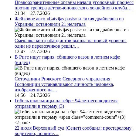
Правоохранительные органы начали уголовный процесс
против тренера детско-юношеского хоккейного клуба…
21:34 27.7.2026
Фейковое авто «Latvijas pasts» и лихая драйверша из
Украины: остановили 21 нелегала
Смекалка контрабандистов вышла на новый уровень:
один из перевозчиков решил…
12:47 27.7.2026
В Риге ищут парня, сбившего вазон в летнем кафе
(видео)
Сотрудники Рижского Северного управления
Госполиции устанавливают личность человека,
изображенного на…
14:56 24.7.2026
Гибель школьницы на зебре: 94-летнего водителя
отправили в тюрьму
(3)
22 июля Верховный суд (Сенат) сообщил: престарелому
водителю, по вине…