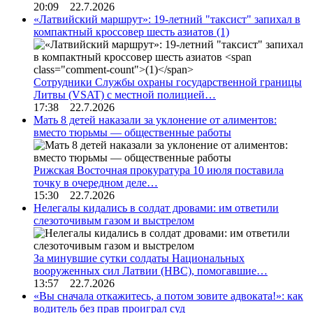
20:09 22.7.2026
«Латвийский маршрут»: 19-летний "таксист" запихал в
компактный кроссовер шесть азиатов
(1)
Сотрудники Службы охраны государственной границы
Литвы (VSAT) с местной полицией…
17:38 22.7.2026
Мать 8 детей наказали за уклонение от алиментов:
вместо тюрьмы — общественные работы
Рижская Восточная прокуратура 10 июля поставила
точку в очередном деле…
15:30 22.7.2026
Нелегалы кидались в солдат дровами: им ответили
слезоточивым газом и выстрелом
За минувшие сутки солдаты Национальных
вооруженных сил Латвии (НВС), помогавшие…
13:57 22.7.2026
«Вы сначала откажитесь, а потом зовите адвоката!»: как
водитель без прав проиграл суд