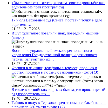
«Вы сначала откажитесь, а потом зовите адвоката!»: как
водитель без прав проиграл суд
17 июля Верховный суд (Сенат) поставил точку в деле
водителя,…
21:22 21.7.2026
Ищут хулиганов: повалили знак, повредили машины
(видео)
Восточное управление Рижского регионального
управления Государственной полиции разыскивает
парней, запечатленных…
13:57 21.7.2026
Флешки в чайнике, телефоны в термосе, порошок в
шортах: посылки в тюрьму с запрещенкой (фото)
(3)
В июле в латвийских тюрьмах был зафиксирован целый
ряд изобретательных…
19:40 20.7.2026
Тайник в полу: в Терехово с рентгеном и собакой нашли
в прицепе 280 тысяч сигарет
(2)