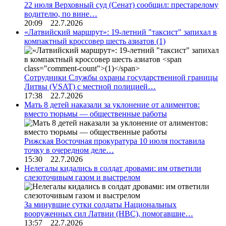
22 июля Верховный суд (Сенат) сообщил: престарелому
водителю, по вине…
20:09 22.7.2026
«Латвийский маршрут»: 19-летний "таксист" запихал в
компактный кроссовер шесть азиатов
(1)
Сотрудники Службы охраны государственной границы
Литвы (VSAT) с местной полицией…
17:38 22.7.2026
Мать 8 детей наказали за уклонение от алиментов:
вместо тюрьмы — общественные работы
Рижская Восточная прокуратура 10 июля поставила
точку в очередном деле…
15:30 22.7.2026
Нелегалы кидались в солдат дровами: им ответили
слезоточивым газом и выстрелом
За минувшие сутки солдаты Национальных
вооруженных сил Латвии (НВС), помогавшие…
13:57 22.7.2026