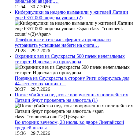
банальной аварии,…
11:54 30.7.2026
Кибержулики за неделю выманили у жителей Латвии
еще €357 000: лидеры уловок
(2)
Телефонные и сетевые аферисты продолжают
устраивать успешные набеги на счета…
21:28 29.7.2026
Охранник вез из Саулкрасты 500 пачек нелегальных
сигарет. И доехал до прокурора
Поездка из Саулкрасты в сторону Риги обернулась для
44-летнего охранника…
20:37 29.7.2026
После убийства педагога: вооруженных полицейских
Латвии будут проверять на алкоголь
(1)
Во вторник вечером, 28 июля, во дворе Лиепайской
средней школы…
15:36 29.7.2026