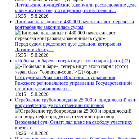
Латгальские полицейские закончили расследование дела
о вымогательстве, похищениях, огнестреле и…
15:35 5.8.2026
Липовые накладные и 480 000 пачек сигарет: перевозка
контрабанды закончилась судом
Перед судом предстанет дуэт дельцов, которые из
Латвии в Литву…
15:35 5.8.2026
«Побывал в баре»: теперь ищут этого парня (фото)
(2)
Сотрудники Рижского Восточного управления
Рижского регионального управления Государственной
полиции устанавливают…
13:15 5.8.2026
Ограбление трубопровода на 25 000 и юридический ляп:
вору нефтепродуктов отменили приговор
Верховный суд (Сенат) дал шанс на свободу участнику
врезок в…
13:26 4.8.2026
Нападения, слежка, письма через «Swedbank»: «бывшая»