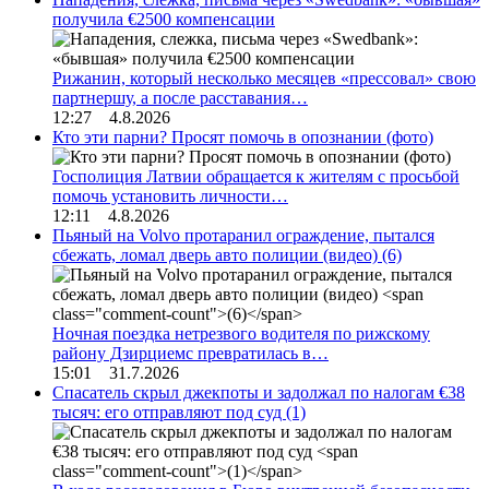
получила €2500 компенсации
Рижанин, который несколько месяцев «прессовал» свою
партнершу, а после расставания…
12:27 4.8.2026
Кто эти парни? Просят помочь в опознании (фото)
Госполиция Латвии обращается к жителям с просьбой
помочь установить личности…
12:11 4.8.2026
Пьяный на Volvo протаранил ограждение, пытался
сбежать, ломал дверь авто полиции (видео)
(6)
Ночная поездка нетрезвого водителя по рижскому
району Дзирциемс превратилась в…
15:01 31.7.2026
Спасатель скрыл джекпоты и задолжал по налогам €38
тысяч: его отправляют под суд
(1)