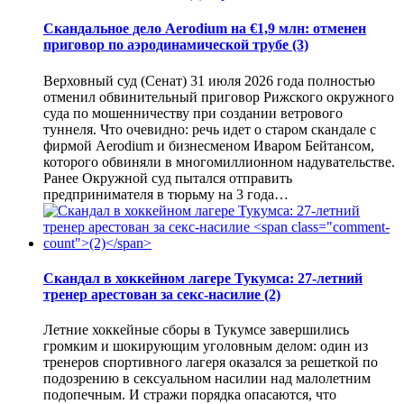
Скандальное дело Aerodium на €1,9 млн: отменен
приговор по аэродинамической трубе
(3)
Верховный суд (Сенат) 31 июля 2026 года полностью
отменил обвинительный приговор Рижского окружного
суда по мошенничеству при создании ветрового
туннеля. Что очевидно: речь идет о старом скандале с
фирмой Aerodium и бизнесменом Иваром Бейтансом,
которого обвиняли в многомиллионном надувательстве.
Ранее Окружной суд пытался отправить
предпринимателя в тюрьму на 3 года…
Скандал в хоккейном лагере Тукумса: 27-летний
тренер арестован за секс-насилие
(2)
Летние хоккейные сборы в Тукумсе завершились
громким и шокирующим уголовным делом: один из
тренеров спортивного лагеря оказался за решеткой по
подозрению в сексуальном насилии над малолетним
подопечным. И стражи порядка опасаются, что