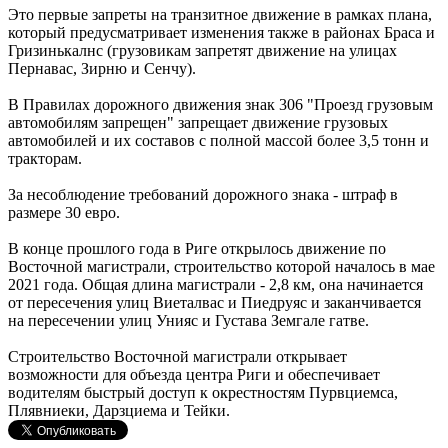
Это первые запреты на транзитное движение в рамках плана,
который предусматривает изменения также в районах Браса и
Гризинькалнс (грузовикам запретят движение на улицах
Пернавас, Зирню и Сенчу).
В Правилах дорожного движения знак 306 "Проезд грузовым
автомобилям запрещен" запрещает движение грузовых
автомобилей и их составов с полной массой более 3,5 тонн и
тракторам.
За несоблюдение требований дорожного знака - штраф в
размере 30 евро.
В конце прошлого года в Риге открылось движение по
Восточной магистрали, строительство которой началось в мае
2021 года. Общая длина магистрали - 2,8 км, она начинается
от пересечения улиц Виеталвас и Пиедруяс и заканчивается
на пересечении улиц Унияс и Густава Земгале гатве.
Строительство Восточной магистрали открывает
возможности для объезда центра Риги и обеспечивает
водителям быстрый доступ к окрестностям Пурвциемса,
Плявниеки, Дарзциема и Тейки.