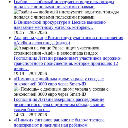
Грабли — любимый инструмент: водитель трижды
попался с липовыми польскими правами
В Видземской прокуратуре в Цесисе вынесено
наказание местному жителю, который…
19:45 28.7.2026
Авария на улице Ригас: ищут участников столкновения
«Audi» и велосипеда (видео)
Госполиция Латвии разыскивает участников дорожно-
транспортного происшествия, которое произошло 12
июня…
19:19 28.7.2026
«Помощь» с двойным дном: украла у соседа с
онкологией 3000 евро через Smart-ID
Госполиция Латвии завершила расследование
резонансного дела о циничном обкрадывании
тяжелобольного…
14:30 28.7.2026
«Никаких сигналов раньше не было»: тренера
подозревают в насилии над ребенком