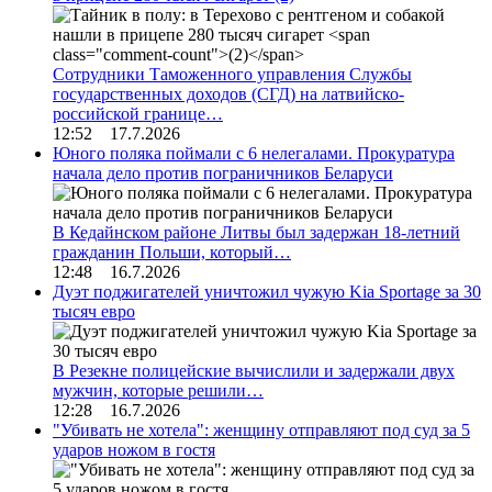
Сотрудники Таможенного управления Службы
государственных доходов (СГД) на латвийско-
российской границе…
12:52 17.7.2026
Юного поляка поймали с 6 нелегалами. Прокуратура
начала дело против пограничников Беларуси
В Кедайнском районе Литвы был задержан 18-летний
гражданин Польши, который…
12:48 16.7.2026
Дуэт поджигателей уничтожил чужую Kia Sportage за 30
тысяч евро
В Резекне полицейские вычислили и задержали двух
мужчин, которые решили…
12:28 16.7.2026
"Убивать не хотела": женщину отправляют под суд за 5
ударов ножом в гостя