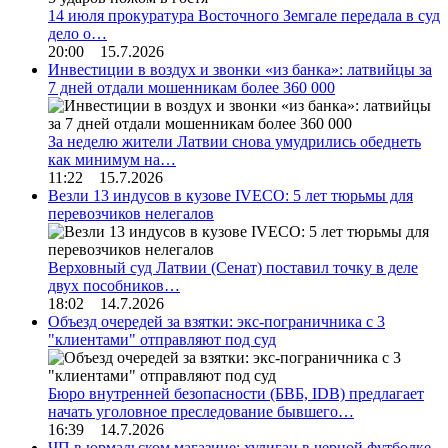
14 июля прокуратура Восточного Земгале передала в суд
дело о…
20:00 15.7.2026
Инвестиции в воздух и звонки «из банка»: латвийцы за
7 дней отдали мошенникам более 360 000
За неделю жители Латвии снова умудрились обеднеть
как минимум на…
11:22 15.7.2026
Везли 13 индусов в кузове IVECO: 5 лет тюрьмы для
перевозчиков нелегалов
Верховный суд Латвии (Сенат) поставил точку в деле
двух пособников…
18:02 14.7.2026
Объезд очередей за взятки: экс-пограничника с 3
"клиентами" отправляют под суд
Бюро внутренней безопасности (БВБ, IDB) предлагает
начать уголовное преследование бывшего…
16:39 14.7.2026
ЧП в юрмальском магазине: хулиган в черной футболке