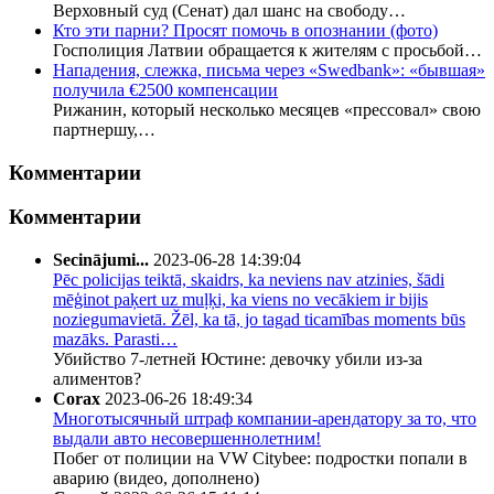
Верховный суд (Сенат) дал шанс на свободу…
Кто эти парни? Просят помочь в опознании (фото)
Госполиция Латвии обращается к жителям с просьбой…
Нападения, слежка, письма через «Swedbank»: «бывшая»
получила €2500 компенсации
Рижанин, который несколько месяцев «прессовал» свою
партнершу,…
Комментарии
Комментарии
Secinājumi...
2023-06-28 14:39:04
Pēc policijas teiktā, skaidrs, ka neviens nav atzinies, šādi
mēģinot paķert uz muļķi, ka viens no vecākiem ir bijis
noziegumavietā. Žēl, ka tā, jo tagad ticamības moments būs
mazāks. Parasti…
Убийство 7-летней Юстине: девочку убили из-за
алиментов?
Corax
2023-06-26 18:49:34
Многотысячный штраф компании-арендатору за то, что
выдали авто несовершеннолетним!
Побег от полиции на VW Citybee: подростки попали в
аварию (видео, дополнено)