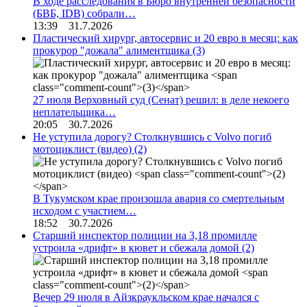
В ходе расследования в Бюро внутренней безопасности
(БВБ, IDB) собрали…
13:39 31.7.2026
Пластический хирург, автосервис и 20 евро в месяц: как
прокурор "дожала" алиментщика
(3)
27 июля Верховный суд (Сенат) решил: в деле некоего
неплательщика…
20:05 30.7.2026
Не уступила дорогу? Столкнувшись с Volvo погиб
мотоциклист (видео)
(2)
В Тукумском крае произошла авария со смертельным
исходом с участием…
18:52 30.7.2026
Старший инспектор полиции на 3,18 промилле
устроила «дрифт» в кювет и сбежала домой
(2)
Вечер 29 июля в Айзкраукльском крае начался с