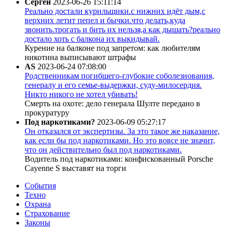
Сергей
2023-06-26 15:11:14
Реально достали курильщики.с нижних идёт дым,с
верхних летит пепел и бычки.что делать,куда
звонить.трогать и бить их нельзя,а как дышать?реально
достало хоть с балкона их выкидывай.
Курение на балконе под запретом: как любителям
никотина выписывают штрафы
AS
2023-06-24 07:08:00
Родственникам погибшего-глубокие соболезнования,
генералу и его семье-выдержки, суду-милосердия.
Никто никого не хотел убивать!
Смерть на охоте: дело генерала Шулте передано в
прокуратуру
Под наркотиками?
2023-06-09 05:27:17
Он отказался от экспертизы. За это такое же наказание,
как если бы под наркотиками. Но это вовсе не значит,
что он действительно был под наркотиками.
Водитель под наркотиками: конфискованный Porsche
Cayenne S выставят на торги
События
Техно
Охрана
Страхование
Законы