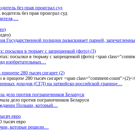
одитель без прав проиграл суд
одителя,…
ео)
ния Государственной полиции разыскивает парней, запечатлен
х: посылки в тюрьму с запрещенкой (фото)
(3)
ряд изобретательных…
в прицепе 280 тысяч сигарет
(2)
енных доходов (СГД) на латвийско-российской границе…
ала дело против пограничников Беларуси
ражданин Польши, который…
тысяч евро
жчин, которые решили…