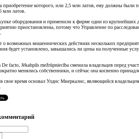
на приобретение которого, или 2,5 млн латов, ему должны был
 млн латов.
купке оборудования и применили к фирме одни из крупнейших до
едприятию приостановлены, потому что Управление по расследо
.
т о возможных мошеннических действиях нескольких предприятий
ния будет установлено, завышались ли цены на полученные услуги
De facto, Jēkabpils mežrūpniecība сменила владельцев перед уча
кратно менялись собственники, и сейчас она косвенно принад
в свое время основал Улдис Миеркалнс, являющийся владельцем 
.
комментарий