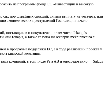
и погасить из программы фонда ЕС «Инвестиции в высокую
 сих пор штрафных санкций, снизив выплату на четверть, или
ванию экономических преступлений Госполиции начало
, поставщиков и покупателей, в том числе Jēkabpils
 или товары, а также связана ли Jēkabpils mežrūpniecība с
стием в программе поддержки ЕС, а в ходе реализации проекта у
лежит кипрской компании.
ряда компаний, в том числе Pata AB и опосредованно — Saldus