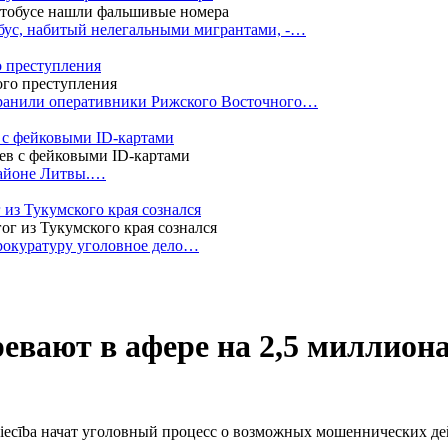
бус, набитый нелегальными мигрантами, -…
о преступления
транили оперативники Рижского Восточного…
 с фейковыми ID-картами
районе Литвы.…
 из Тукумского края сознался
прокуратуру уголовное дело…
ревают в афере на 2,5 миллион
iecība начат уголовный процесс о возможных мошеннических дей