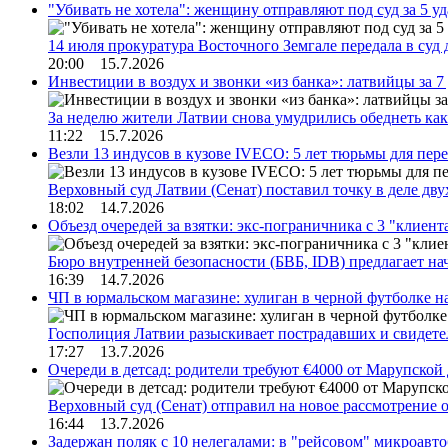
"Убивать не хотела": женщину отправляют под суд за 5 у
14 июля прокуратура Восточного Земгале передала в суд
20:00 15.7.2026
Инвестиции в воздух и звонки «из банка»: латвийцы за 
За неделю жители Латвии снова умудрились обеднеть к
11:22 15.7.2026
Везли 13 индусов в кузове IVECO: 5 лет тюрьмы для пер
Верховный суд Латвии (Сенат) поставил точку в деле д
18:02 14.7.2026
Объезд очередей за взятки: экс-пограничника с 3 "клиен
Бюро внутренней безопасности (БВБ, IDB) предлагает н
16:39 14.7.2026
ЧП в юрмальском магазине: хулиган в черной футболке н
Госполиция Латвии разыскивает пострадавших и свидет
17:27 13.7.2026
Очереди в детсад: родители требуют €4000 от Марупской
Верховный суд (Сенат) отправил на новое рассмотрение
16:44 13.7.2026
Задержан поляк с 10 нелегалами: в "рейсовом" микроав