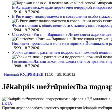
В Аугшдаугавском крае перехвачен очередной микроавто
15:16 9.7.2026
В Риге ищут подозреваемого в совершении особо тяжког
Фото и призыв к общественности откликнуться распрос
15:04 9.7.2026
С автобуса «Рига — Варшава» в Литве сняли африканцев
Инцидент произошел в ночь на вторник в Йонишкском 
15:23 8.7.2026
Уроки физики с растлением подростков: пожилой педагог
Госполиция Латвии закончила следствие и отправила в 
13:08 8.7.2026
Николай КУДРЯВЦЕВ
11:50 29.10.2012
Jēkabpils mežrūpniecība подоз
LETA
Против деревообрабатывающего предприятия Jēkabpils mežrūpn