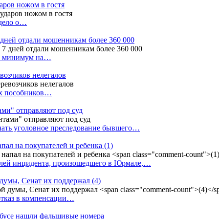
даров ножом в гостя
 дело о…
7 дней отдали мошенникам более 360 000
ак минимум на…
евозчиков нелегалов
вух пособников…
тами" отправляют под суд
ачать уголовное преследование бывшего…
апал на покупателей и ребенка
(1)
елей инцидента, произошедшего в Юрмале,…
 думы, Сенат их поддержал
(4)
 отказ в компенсации…
тобусе нашли фальшивые номера