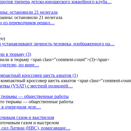
против тренера детско-юношеского хоккейного клуба…
аины: остановили 21 нелегала
ин из перевозчиков решил…
)
 устанавливают личность человека, изображенного на…
или в тюрьму
(3)
водителю, по вине…
омпактный кроссовер шесть азиатов
(1)
Литвы (VSAT) с местной полицией…
сто тюрьмы — общественные работы
у в очередном деле…
точивым газом и выстрелом
х сил Латвии (НВС), помогавшие…