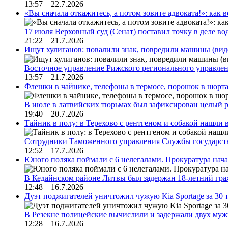
13:57 22.7.2026
«Вы сначала откажитесь, а потом зовите адвоката!»: как в
17 июля Верховный суд (Сенат) поставил точку в деле в
21:22 21.7.2026
Ищут хулиганов: повалили знак, повредили машины (вид
Восточное управление Рижского регионального управле
13:57 21.7.2026
Флешки в чайнике, телефоны в термосе, порошок в шорта
В июле в латвийских тюрьмах был зафиксирован целый 
19:40 20.7.2026
Тайник в полу: в Терехово с рентгеном и собакой нашли 
Сотрудники Таможенного управления Службы государств
12:52 17.7.2026
Юного поляка поймали с 6 нелегалами. Прокуратура нач
В Кедайнском районе Литвы был задержан 18-летний г
12:48 16.7.2026
Дуэт поджигателей уничтожил чужую Kia Sportage за 30 
В Резекне полицейские вычислили и задержали двух му
12:28 16.7.2026