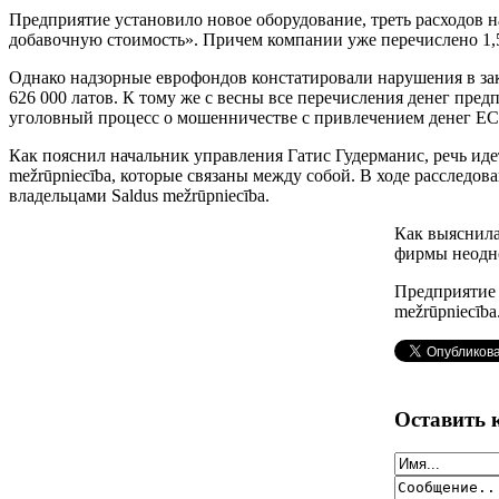
Предприятие установило новое оборудование, треть расходов 
добавочную стоимость». Причем компании уже перечислено 1,5
Однако надзорные еврофондов констатировали нарушения в за
626 000 латов. К тому же с весны все перечисления денег пр
уголовный процесс о мошенничестве с привлечением денег ЕС
Как пояснил начальник управления Гатис Гудерманис, речь иде
mežrūpniecība, которые связаны между собой. В ходе расследова
владельцами Saldus mežrūpniecība.
Как выяснила 
фирмы неодно
Предприятие 
mežrūpniecība
Оставить 