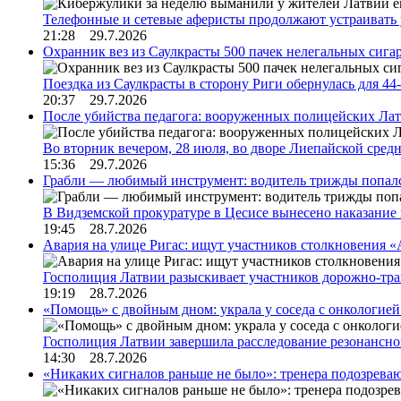
Телефонные и сетевые аферисты продолжают устраивать
21:28 29.7.2026
Охранник вез из Саулкрасты 500 пачек нелегальных сигар
Поездка из Саулкрасты в сторону Риги обернулась для 4
20:37 29.7.2026
После убийства педагога: вооруженных полицейских Лат
Во вторник вечером, 28 июля, во дворе Лиепайской сре
15:36 29.7.2026
Грабли — любимый инструмент: водитель трижды попал
В Видземской прокуратуре в Цесисе вынесено наказани
19:45 28.7.2026
Авария на улице Ригас: ищут участников столкновения «A
Госполиция Латвии разыскивает участников дорожно-тр
19:19 28.7.2026
«Помощь» с двойным дном: украла у соседа с онкологией 
Госполиция Латвии завершила расследование резонансн
14:30 28.7.2026
«Никаких сигналов раньше не было»: тренера подозреваю