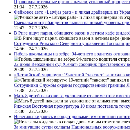
Правоохранительные органы начали уголовный процесс 
21:34 27.7.2026
Фейковое авто «Latvijas pasts» и лихая драйверша из Укр
Смекалка контрабандистов вышла на новый уровень: од
12:47 27.7.2026
В Риге ищут парня, сбившего вазон в летнем кафе (видео
Сотрудники Рижского Северного управления Госполиции
14:56 24.7.2026
Гибель школьницы на зебре: 94-летнего водителя отправ
22 июля Верховный суд (Сенат) сообщил: престарелому 
20:09 22.7.2026
«Латвийский маршрут»: 19-летний "таксист" запихал в к
Сотрудники Службы охраны государственной границы 
17:38 22.7.2026
Мать 8 детей наказали за уклонение от алиментов: вме
Рижская Восточная прокуратура 10 июля поставила точк
15:30 22.7.2026
Нелегалы кидались в солдат дровами: им ответили слезо
За минувшие сутки солдаты Национальных вооруженны