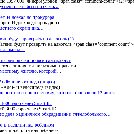
 успешные набеги на счета…
ет. И доехал до прокурора
4-летнего охранника…
вии будут проверять на алкоголь
(1)
дней школы…
ся с липовыми польскими правами
е местному жителю, который…
udi» и велосипеда (видео)
анспортного происшествия, которое произошло 12 июня…
3000 евро через Smart-ID
ого дела о циничном обкрадывании тяжелобольного…
т в насилии над ребенком