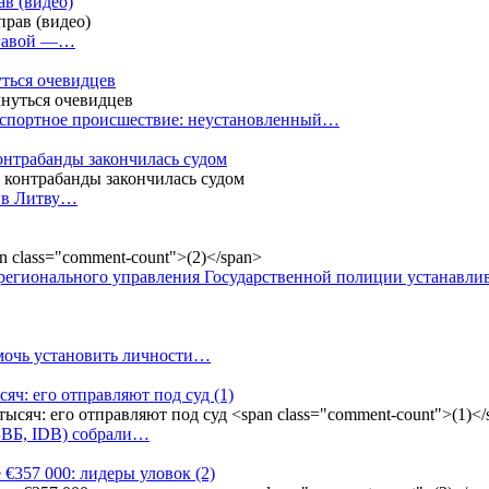
в (видео)
лгавой —…
уться очевидцев
анспортное происшествие: неустановленный…
контрабанды закончилась судом
и в Литву…
регионального управления Государственной полиции устанавл
омочь установить личности…
сяч: его отправляют под суд
(1)
(БВБ, IDB) собрали…
 €357 000: лидеры уловок
(2)