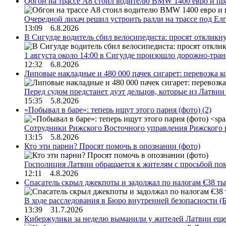
Обгон на трассе А8 стоил водителю BMW 1400 евро и пра
Очередной лихач решил устроить ралли на трассе под Е
13:09 6.8.2026
В Сигулде водитель сбил велосипедиста: просят откликн
1 августа около 14:00 в Сигулде произошло дорожно-тр
12:32 6.8.2026
Липовые накладные и 480 000 пачек сигарет: перевозка 
Перед судом предстанет дуэт дельцов, которые из Латви
15:35 5.8.2026
«Побывал в баре»: теперь ищут этого парня (фото)
(2)
Сотрудники Рижского Восточного управления Рижского 
13:15 5.8.2026
Кто эти парни? Просят помочь в опознании (фото)
Госполиция Латвии обращается к жителям с просьбой п
12:11 4.8.2026
Спасатель скрыл джекпоты и задолжал по налогам €38 ты
В ходе расследования в Бюро внутренней безопасности 
13:39 31.7.2026
Кибержулики за неделю выманили у жителей Латвии еще