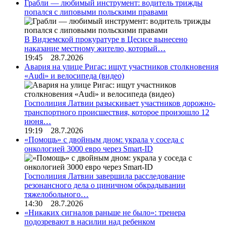
Грабли — любимый инструмент: водитель трижды
попался с липовыми польскими правами
В Видземской прокуратуре в Цесисе вынесено
наказание местному жителю, который…
19:45 28.7.2026
Авария на улице Ригас: ищут участников столкновения
«Audi» и велосипеда (видео)
Госполиция Латвии разыскивает участников дорожно-
транспортного происшествия, которое произошло 12
июня…
19:19 28.7.2026
«Помощь» с двойным дном: украла у соседа с
онкологией 3000 евро через Smart-ID
Госполиция Латвии завершила расследование
резонансного дела о циничном обкрадывании
тяжелобольного…
14:30 28.7.2026
«Никаких сигналов раньше не было»: тренера
подозревают в насилии над ребенком