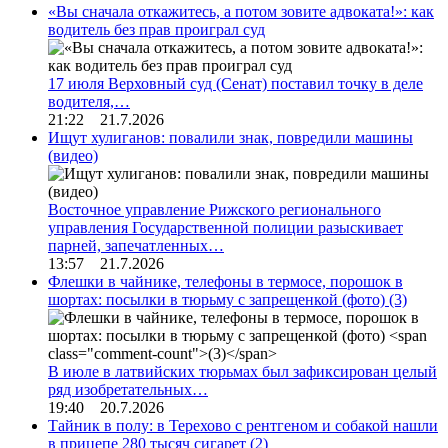
«Вы сначала откажитесь, а потом зовите адвоката!»: как
водитель без прав проиграл суд
17 июля Верховный суд (Сенат) поставил точку в деле
водителя,…
21:22 21.7.2026
Ищут хулиганов: повалили знак, повредили машины
(видео)
Восточное управление Рижского регионального
управления Государственной полиции разыскивает
парней, запечатленных…
13:57 21.7.2026
Флешки в чайнике, телефоны в термосе, порошок в
шортах: посылки в тюрьму с запрещенкой (фото)
(3)
В июле в латвийских тюрьмах был зафиксирован целый
ряд изобретательных…
19:40 20.7.2026
Тайник в полу: в Терехово с рентгеном и собакой нашли
в прицепе 280 тысяч сигарет
(2)