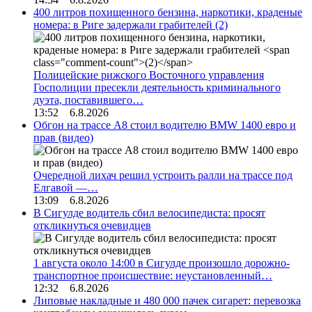
400 литров похищенного бензина, наркотики, краденые
номера: в Риге задержали грабителей
(2)
Полицейские рижского Восточного управления
Госполиции пресекли деятельность криминального
дуэта, поставившего…
13:52 6.8.2026
Обгон на трассе А8 стоил водителю BMW 1400 евро и
прав (видео)
Очередной лихач решил устроить ралли на трассе под
Елгавой —…
13:09 6.8.2026
В Сигулде водитель сбил велосипедиста: просят
откликнуться очевидцев
1 августа около 14:00 в Сигулде произошло дорожно-
транспортное происшествие: неустановленный…
12:32 6.8.2026
Липовые накладные и 480 000 пачек сигарет: перевозка