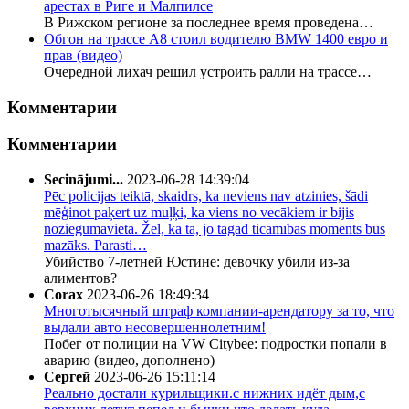
арестах в Риге и Малпилсе
В Рижском регионе за последнее время проведена…
Обгон на трассе А8 стоил водителю BMW 1400 евро и
прав (видео)
Очередной лихач решил устроить ралли на трассе…
Комментарии
Комментарии
Secinājumi...
2023-06-28 14:39:04
Pēc policijas teiktā, skaidrs, ka neviens nav atzinies, šādi
mēģinot paķert uz muļķi, ka viens no vecākiem ir bijis
noziegumavietā. Žēl, ka tā, jo tagad ticamības moments būs
mazāks. Parasti…
Убийство 7-летней Юстине: девочку убили из-за
алиментов?
Corax
2023-06-26 18:49:34
Многотысячный штраф компании-арендатору за то, что
выдали авто несовершеннолетним!
Побег от полиции на VW Citybee: подростки попали в
аварию (видео, дополнено)
Сергей
2023-06-26 15:11:14
Реально достали курильщики.с нижних идёт дым,с