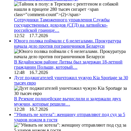
Сотрудники Таможенного управления Службы
государственных доходов (СГД) на латвийско-
российской границе…
12:52 17.7.2026
Юного поляка поймали с 6 нелегалами. Прокуратура
начала дело против пограничников Беларуси
В Кедайнском районе Литвы был задержан 18-летний
гражданин Польши, который…
12:48 16.7.2026
Дуэт поджигателей уничтожил чужую Kia Sportage за 30
тысяч евро
В Резекне полицейские вычислили и задержали двух
мужчин, которые решили…
12:28 16.7.2026
"Убивать не хотела": женщину отправляют под суд за 5
ударов ножом в гостя