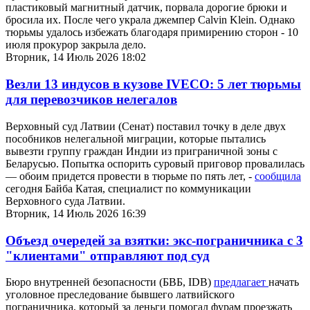
пластиковый магнитный датчик, порвала дорогие брюки и
бросила их. После чего украла джемпер Calvin Klein. Однако
тюрьмы удалось избежать благодаря примирению сторон - 10
июля прокурор закрыла дело.
Вторник, 14 Июль 2026 18:02
Везли 13 индусов в кузове IVECO: 5 лет тюрьмы
для перевозчиков нелегалов
Верховный суд Латвии (Сенат) поставил точку в деле двух
пособников нелегальной миграции, которые пытались
вывезти группу граждан Индии из приграничной зоны с
Беларусью. Попытка оспорить суровый приговор провалилась
— обоим придется провести в тюрьме по пять лет, -
сообщила
сегодня Байба Катая, специалист по коммуникации
Верховного суда Латвии.
Вторник, 14 Июль 2026 16:39
Объезд очередей за взятки: экс-пограничника с 3
"клиентами" отправляют под суд
Бюро внутренней безопасности (БВБ, IDB)
предлагает
начать
уголовное преследование бывшего латвийского
пограничника, который за деньги помогал фурам проезжать