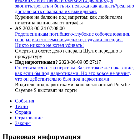
верхних летит пепел и бычки.что делать,куда
звонить.трогать и бить их нельзя,а как дышать?реально
достало хоть с балкона их выкидывай.
Курение на балконе под запретом: как любителям
никотина выписывают штрафы
AS
2023-06-24 07:08:00
Родственникам погибшего-глубокие соболезнования,
генералу и его семье-выдержки, суду-милосердия.
Никто никого не хотел убивать!
Смерть на охоте: дело генерала Шулте передано в
прокуратуру
Под наркотиками?
2023-06-09 05:27:17
Он отказался от экспертизы. За это такое же наказание,
как если бы под наркотиками. Но это вовсе не значит,
что он действительно был под наркотиками.
Водитель под наркотиками: конфискованный Porsche
Cayenne S выставят на торги
События
Техно
Охрана
Страхование
Законы
Правовая информация