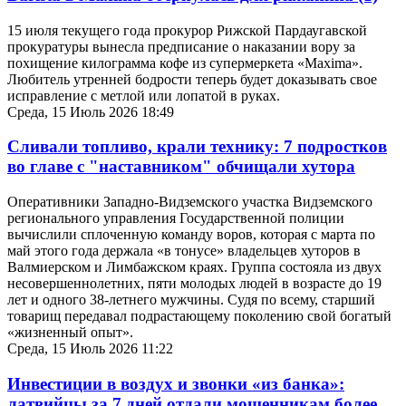
15 июля текущего года прокурор Рижской Пардаугавской
прокуратуры вынесла предписание о наказании вору за
похищение килограмма кофе из супермеркета «Maxima».
Любитель утренней бодрости теперь будет доказывать свое
исправление с метлой или лопатой в руках.
Среда, 15 Июль 2026 18:49
Сливали топливо, крали технику: 7 подростков
во главе с "наставником" обчищали хутора
Оперативники Западно-Видземского участка Видземского
регионального управления Государственной полиции
вычислили сплоченную команду воров, которая с марта по
май этого года держала «в тонусе» владельцев хуторов в
Валмиерском и Лимбажском краях. Группа состояла из двух
несовершеннолетних, пяти молодых людей в возрасте до 19
лет и одного 38-летнего мужчины. Судя по всему, старший
товарищ передавал подрастающему поколению свой богатый
«жизненный опыт».
Среда, 15 Июль 2026 11:22
Инвестиции в воздух и звонки «из банка»:
латвийцы за 7 дней отдали мошенникам более