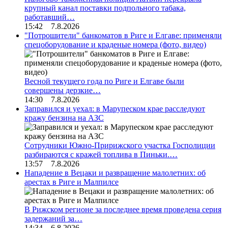
крупный канал поставки подпольного табака,
работавший…
15:42 7.8.2026
"Потрошители" банкоматов в Риге и Елгаве: применяли
спецоборудование и краденые номера (фото, видео)
Весной текущего года по Риге и Елгаве были
совершены дерзкие…
14:30 7.8.2026
Заправился и уехал: в Марупеском крае расследуют
кражу бензина на АЗС
Сотрудники Южно-Пририжского участка Госполиции
разбираются с кражей топлива в Пиньки.…
13:57 7.8.2026
Нападение в Вецаки и развращение малолетних: об
арестах в Риге и Малпилсе
В Рижском регионе за последнее время проведена серия
задержаний за…
14:34 6.8.2026