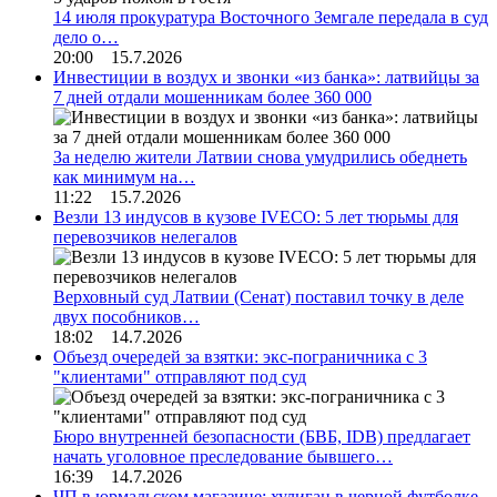
14 июля прокуратура Восточного Земгале передала в суд
дело о…
20:00 15.7.2026
Инвестиции в воздух и звонки «из банка»: латвийцы за
7 дней отдали мошенникам более 360 000
За неделю жители Латвии снова умудрились обеднеть
как минимум на…
11:22 15.7.2026
Везли 13 индусов в кузове IVECO: 5 лет тюрьмы для
перевозчиков нелегалов
Верховный суд Латвии (Сенат) поставил точку в деле
двух пособников…
18:02 14.7.2026
Объезд очередей за взятки: экс-пограничника с 3
"клиентами" отправляют под суд
Бюро внутренней безопасности (БВБ, IDB) предлагает
начать уголовное преследование бывшего…
16:39 14.7.2026
ЧП в юрмальском магазине: хулиган в черной футболке