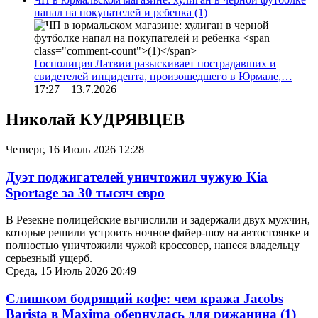
напал на покупателей и ребенка
(1)
Госполиция Латвии разыскивает пострадавших и
свидетелей инцидента, произошедшего в Юрмале,…
17:27 13.7.2026
Николай КУДРЯВЦЕВ
Четверг, 16 Июль 2026 12:28
Дуэт поджигателей уничтожил чужую Kia
Sportage за 30 тысяч евро
В Резекне полицейские вычислили и задержали двух мужчин,
которые решили устроить ночное файер-шоу на автостоянке и
полностью уничтожили чужой кроссовер, нанеся владельцу
серьезный ущерб.
Среда, 15 Июль 2026 20:49
Слишком бодрящий кофе: чем кража Jacobs
Barista в Maxima обернулась для рижанина
(1)