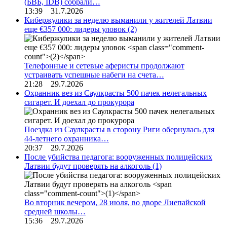
(БВБ, IDB) собрали…
13:39 31.7.2026
Кибержулики за неделю выманили у жителей Латвии
еще €357 000: лидеры уловок
(2)
Телефонные и сетевые аферисты продолжают
устраивать успешные набеги на счета…
21:28 29.7.2026
Охранник вез из Саулкрасты 500 пачек нелегальных
сигарет. И доехал до прокурора
Поездка из Саулкрасты в сторону Риги обернулась для
44-летнего охранника…
20:37 29.7.2026
После убийства педагога: вооруженных полицейских
Латвии будут проверять на алкоголь
(1)
Во вторник вечером, 28 июля, во дворе Лиепайской
средней школы…
15:36 29.7.2026