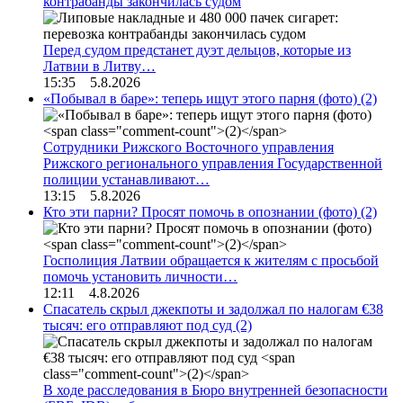
контрабанды закончилась судом
Перед судом предстанет дуэт дельцов, которые из
Латвии в Литву…
15:35 5.8.2026
«Побывал в баре»: теперь ищут этого парня (фото)
(2)
Сотрудники Рижского Восточного управления
Рижского регионального управления Государственной
полиции устанавливают…
13:15 5.8.2026
Кто эти парни? Просят помочь в опознании (фото)
(2)
Госполиция Латвии обращается к жителям с просьбой
помочь установить личности…
12:11 4.8.2026
Спасатель скрыл джекпоты и задолжал по налогам €38
тысяч: его отправляют под суд
(2)
В ходе расследования в Бюро внутренней безопасности