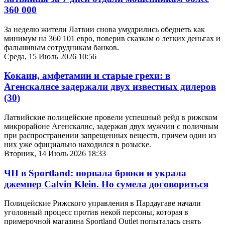
360 000
За неделю жители Латвии снова умудрились обеднеть как
минимум на 360 101 евро, поверив сказкам о легких деньгах и
фальшивым сотрудникам банков.
Среда, 15 Июль 2026 10:56
Кокаин, амфетамин и старые грехи: в
Агенскалнсе задержали двух известных дилеров
(30)
Латвийские полицейские провели успешный рейд в рижском
микрорайоне Агенскалнс, задержав двух мужчин с поличным
при распространении запрещенных веществ, причем один из
них уже официально находился в розыске.
Вторник, 14 Июль 2026 18:33
ЧП в Sportland: порвала брюки и украла
джемпер Calvin Klein. Но сумела договориться
Полицейские Рижского управления в Пардаугаве начали
уголовный процесс против некой персоны, которая в
примерочной магазина Sportland Outlet попыталась снять