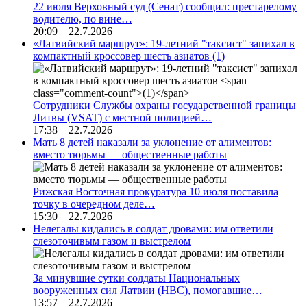
22 июля Верховный суд (Сенат) сообщил: престарелому
водителю, по вине…
20:09 22.7.2026
«Латвийский маршрут»: 19-летний "таксист" запихал в
компактный кроссовер шесть азиатов
(1)
Сотрудники Службы охраны государственной границы
Литвы (VSAT) с местной полицией…
17:38 22.7.2026
Мать 8 детей наказали за уклонение от алиментов:
вместо тюрьмы — общественные работы
Рижская Восточная прокуратура 10 июля поставила
точку в очередном деле…
15:30 22.7.2026
Нелегалы кидались в солдат дровами: им ответили
слезоточивым газом и выстрелом
За минувшие сутки солдаты Национальных
вооруженных сил Латвии (НВС), помогавшие…
13:57 22.7.2026