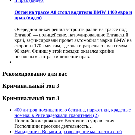
Обгон на трассе А8 стоил водителю BMW 1400 евро и
прав (видео)
Очередной лихач решил устроить ралли на трассе под
Елгавой — полицейские, патрулировавшие Елгавский
край, зафиксировали пролет автомобиля марки BMW на
скорости 170 км/ч там, где знаки разрешают максимум
90 км/ч. Финиш у этой поездки оказался крайне
печальным - штраф и лишение прав.
Рекомендованно для вас
Криминальный топ 3
Криминальный топ 3
400 литров похищенного бензина, наркотики, краденые
номера: в Риге задержали грабителей
(2)
Полицейские рижского Восточного управления
Госполиции пресекли деятельность…
Нападение в Вецаки и развращение малолетних: об