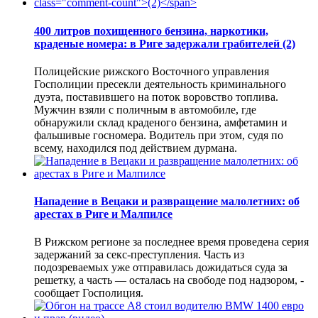
400 литров похищенного бензина, наркотики,
краденые номера: в Риге задержали грабителей
(2)
Полицейские рижского Восточного управления
Госполиции пресекли деятельность криминального
дуэта, поставившего на поток воровство топлива.
Мужчин взяли с поличным в автомобиле, где
обнаружили склад краденого бензина, амфетамин и
фальшивые госномера. Водитель при этом, судя по
всему, находился под действием дурмана.
Нападение в Вецаки и развращение малолетних: об
арестах в Риге и Малпилсе
В Рижском регионе за последнее время проведена серия
задержаний за секс-преступления. Часть из
подозреваемых уже отправилась дожидаться суда за
решетку, а часть — осталась на свободе под надзором, -
сообщает Госполиция.