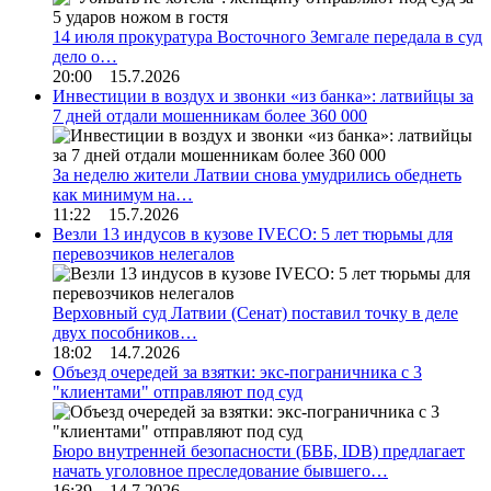
14 июля прокуратура Восточного Земгале передала в суд
дело о…
20:00 15.7.2026
Инвестиции в воздух и звонки «из банка»: латвийцы за
7 дней отдали мошенникам более 360 000
За неделю жители Латвии снова умудрились обеднеть
как минимум на…
11:22 15.7.2026
Везли 13 индусов в кузове IVECO: 5 лет тюрьмы для
перевозчиков нелегалов
Верховный суд Латвии (Сенат) поставил точку в деле
двух пособников…
18:02 14.7.2026
Объезд очередей за взятки: экс-пограничника с 3
"клиентами" отправляют под суд
Бюро внутренней безопасности (БВБ, IDB) предлагает
начать уголовное преследование бывшего…
16:39 14.7.2026