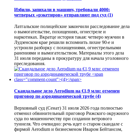
Избили, запихали в машину, требовали 4000:
четверых «рэкетиров» отправляют под суд
(1)
Латгальские полицейские закончили расследование дела
о вымогательстве, похищениях, огнестреле и
наркотиках. Вкратце история такая: четверо мужчин в
Лудзенском крае решили вспомнить лихие 90-е и
устроили разборку с похищениями, огнестрельными
ранениями и вымогательством. Материалы этого дела
31 июля переданы в прокуратуру для начала уголовного
преследования.
Скандальное дело Aerodium на €1,9 млн: отменен
приговор по аэродинамической трубе
(4)
Верховный суд (Сенат) 31 июля 2026 года полностью
отменил обвинительный приговор Рижского окружного
суда по мошенничеству при создании ветрового
туннеля. Что очевидно: речь идет о старом скандале с
фирмой Aerodium и бизнесменом Иваром Бейтансом,