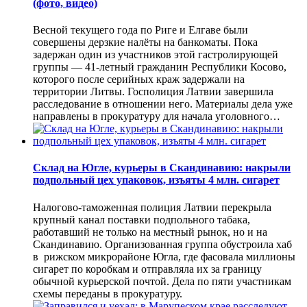
(фото, видео)
Весной текущего года по Риге и Елгаве были
совершены дерзкие налёты на банкоматы. Пока
задержан один из участников этой гастролирующей
группы — 41-летный гражданин Республики Косово,
которого после серийных краж задержали на
территории Литвы. Госполиция Латвии завершила
расследование в отношении него. Материалы дела уже
направлены в прокуратуру для начала уголовного…
Склад на Югле, курьеры в Скандинавию: накрыли
подпольный цех упаковок, изъяты 4 млн. сигарет
Налогово-таможенная полиция Латвии перекрыла
крупный канал поставки подпольного табака,
работавший не только на местный рынок, но и на
Скандинавию. Организованная группа обустроила хаб
в рижском микрорайоне Югла, где фасовала миллионы
сигарет по коробкам и отправляла их за границу
обычной курьерской почтой. Дела по пяти участникам
схемы переданы в прокуратуру.