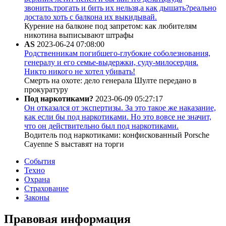
звонить.трогать и бить их нельзя,а как дышать?реально
достало хоть с балкона их выкидывай.
Курение на балконе под запретом: как любителям
никотина выписывают штрафы
AS
2023-06-24 07:08:00
Родственникам погибшего-глубокие соболезнования,
генералу и его семье-выдержки, суду-милосердия.
Никто никого не хотел убивать!
Смерть на охоте: дело генерала Шулте передано в
прокуратуру
Под наркотиками?
2023-06-09 05:27:17
Он отказался от экспертизы. За это такое же наказание,
как если бы под наркотиками. Но это вовсе не значит,
что он действительно был под наркотиками.
Водитель под наркотиками: конфискованный Porsche
Cayenne S выставят на торги
События
Техно
Охрана
Страхование
Законы
Правовая информация