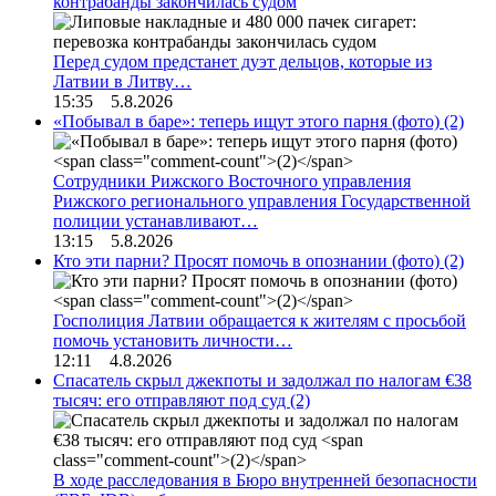
контрабанды закончилась судом
Перед судом предстанет дуэт дельцов, которые из
Латвии в Литву…
15:35 5.8.2026
«Побывал в баре»: теперь ищут этого парня (фото)
(2)
Сотрудники Рижского Восточного управления
Рижского регионального управления Государственной
полиции устанавливают…
13:15 5.8.2026
Кто эти парни? Просят помочь в опознании (фото)
(2)
Госполиция Латвии обращается к жителям с просьбой
помочь установить личности…
12:11 4.8.2026
Спасатель скрыл джекпоты и задолжал по налогам €38
тысяч: его отправляют под суд
(2)
В ходе расследования в Бюро внутренней безопасности