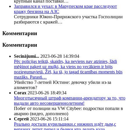
крупный канал поставки…
Заправился и уехал: в Марупеском крае расследуют
кражу бензина на АЗС
Сотрудники Южно-Пририжского участка Госполиции
разбираются с кражей…
Комментарии
Комментарии
Secinājumi...
2023-06-28 14:39:04
Pēc policijas teiktā, skaidrs, ka neviens nav atzinies, šādi
mēģinot paķert uz muļķi, ka viens no vecākiem ir bijis
noziegumavietā. Žēl, ka tā, jo tagad ticamības moments būs
mazāks. Parasti…
Убийство 7-летней Юстине: девочку убили из-за
алиментов?
Corax
2023-06-26 18:49:34
Многотысячный штраф компании-арендатору за то, что
выдали авто несовершеннолетним!
Побег от полиции на VW Citybee: подростки попали в
аварию (видео, дополнено)
Сергей
2023-06-26 15:11:14
Реально достали курильщики.с нижних идёт дым,с
верхних летит пепел и бычки.что делать,куда