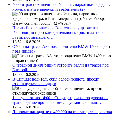
400 литров похищенного бензина, наркотики, краденые
номера: в Риге задержали грабителей
(2)
Полицейские рижского Восточного управления
Госполиции пресекли деятельность криминального
дуэта, поставившего…
13:52 6.8.2026
Обгон на трассе А8 стоил водителю BMW 1400 евро и
прав (видео)
Очередной лихач решил устроить ралли на трассе под
Елгавой —…
13:09 6.8.2026
В Сигулде водитель сбил велосипедиста: просят
откликнуться очевидцев
1 августа около 14:00 в Сигулде произошло дорожно-
транспортное происшествие: неустановленный…
12:32 6.8.2026
Липовые накладные и 480 000 пачек сигарет: перевозка