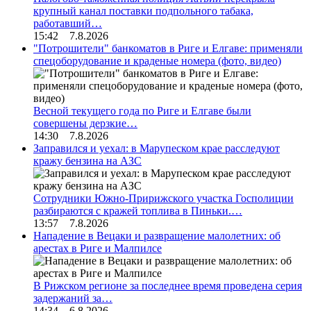
крупный канал поставки подпольного табака,
работавший…
15:42 7.8.2026
"Потрошители" банкоматов в Риге и Елгаве: применяли
спецоборудование и краденые номера (фото, видео)
Весной текущего года по Риге и Елгаве были
совершены дерзкие…
14:30 7.8.2026
Заправился и уехал: в Марупеском крае расследуют
кражу бензина на АЗС
Сотрудники Южно-Пририжского участка Госполиции
разбираются с кражей топлива в Пиньки.…
13:57 7.8.2026
Нападение в Вецаки и развращение малолетних: об
арестах в Риге и Малпилсе
В Рижском регионе за последнее время проведена серия
задержаний за…
14:34 6.8.2026