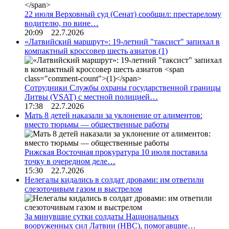
22 июля Верховный суд (Сенат) сообщил: престарелому
водителю, по вине…
20:09 22.7.2026
«Латвийский маршрут»: 19-летний "таксист" запихал в
компактный кроссовер шесть азиатов
(1)
Сотрудники Службы охраны государственной границы
Литвы (VSAT) с местной полицией…
17:38 22.7.2026
Мать 8 детей наказали за уклонение от алиментов:
вместо тюрьмы — общественные работы
Рижская Восточная прокуратура 10 июля поставила
точку в очередном деле…
15:30 22.7.2026
Нелегалы кидались в солдат дровами: им ответили
слезоточивым газом и выстрелом
За минувшие сутки солдаты Национальных
вооруженных сил Латвии (НВС), помогавшие…