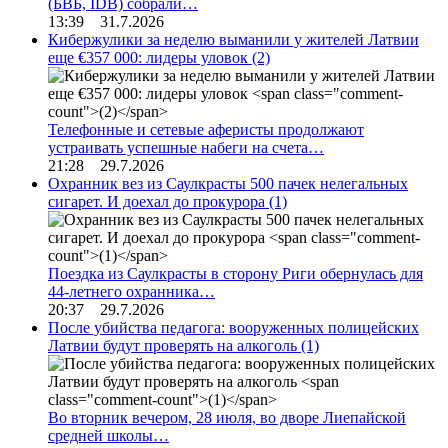
(БВБ, IDB) собрали…
13:39 31.7.2026
Кибержулики за неделю выманили у жителей Латвии
еще €357 000: лидеры уловок
(2)
Телефонные и сетевые аферисты продолжают
устраивать успешные набеги на счета…
21:28 29.7.2026
Охранник вез из Саулкрасты 500 пачек нелегальных
сигарет. И доехал до прокурора
(1)
Поездка из Саулкрасты в сторону Риги обернулась для
44-летнего охранника…
20:37 29.7.2026
После убийства педагога: вооруженных полицейских
Латвии будут проверять на алкоголь
(1)
Во вторник вечером, 28 июля, во дворе Лиепайской
средней школы…