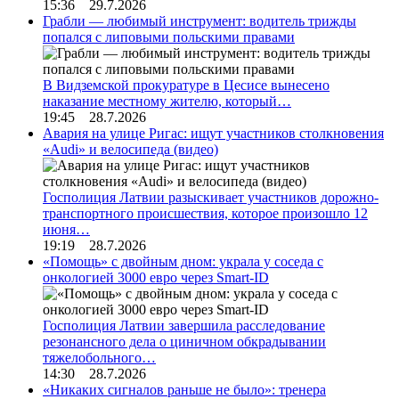
15:36 29.7.2026
Грабли — любимый инструмент: водитель трижды
попался с липовыми польскими правами
В Видземской прокуратуре в Цесисе вынесено
наказание местному жителю, который…
19:45 28.7.2026
Авария на улице Ригас: ищут участников столкновения
«Audi» и велосипеда (видео)
Госполиция Латвии разыскивает участников дорожно-
транспортного происшествия, которое произошло 12
июня…
19:19 28.7.2026
«Помощь» с двойным дном: украла у соседа с
онкологией 3000 евро через Smart-ID
Госполиция Латвии завершила расследование
резонансного дела о циничном обкрадывании
тяжелобольного…
14:30 28.7.2026
«Никаких сигналов раньше не было»: тренера