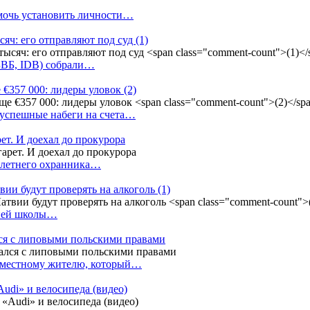
омочь установить личности…
сяч: его отправляют под суд
(1)
(БВБ, IDB) собрали…
 €357 000: лидеры уловок
(2)
 успешные набеги на счета…
ет. И доехал до прокурора
4-летнего охранника…
вии будут проверять на алкоголь
(1)
дней школы…
ся с липовыми польскими правами
е местному жителю, который…
udi» и велосипеда (видео)