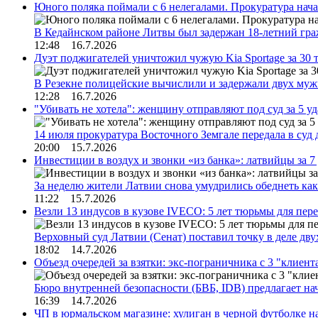
Юного поляка поймали с 6 нелегалами. Прокуратура нач
В Кедайнском районе Литвы был задержан 18-летний г
12:48 16.7.2026
Дуэт поджигателей уничтожил чужую Kia Sportage за 30 
В Резекне полицейские вычислили и задержали двух му
12:28 16.7.2026
"Убивать не хотела": женщину отправляют под суд за 5 у
14 июля прокуратура Восточного Земгале передала в суд
20:00 15.7.2026
Инвестиции в воздух и звонки «из банка»: латвийцы за 
За неделю жители Латвии снова умудрились обеднеть к
11:22 15.7.2026
Везли 13 индусов в кузове IVECO: 5 лет тюрьмы для пер
Верховный суд Латвии (Сенат) поставил точку в деле д
18:02 14.7.2026
Объезд очередей за взятки: экс-пограничника с 3 "клиен
Бюро внутренней безопасности (БВБ, IDB) предлагает н
16:39 14.7.2026
ЧП в юрмальском магазине: хулиган в черной футболке н