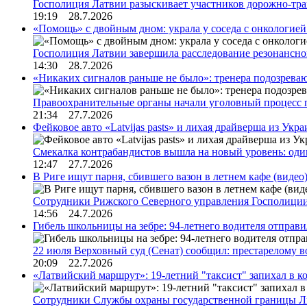
Госполиция Латвии разыскивает участников дорожно-тр
19:19 28.7.2026
«Помощь» с двойным дном: украла у соседа с онкологией 
Госполиция Латвии завершила расследование резонансн
14:30 28.7.2026
«Никаких сигналов раньше не было»: тренера подозреваю
Правоохранительные органы начали уголовный процесс 
21:34 27.7.2026
Фейковое авто «Latvijas pasts» и лихая драйверша из Укр
Смекалка контрабандистов вышла на новый уровень: од
12:47 27.7.2026
В Риге ищут парня, сбившего вазон в летнем кафе (видео
Сотрудники Рижского Северного управления Госполиции
14:56 24.7.2026
Гибель школьницы на зебре: 94-летнего водителя отправ
22 июля Верховный суд (Сенат) сообщил: престарелому 
20:09 22.7.2026
«Латвийский маршрут»: 19-летний "таксист" запихал в к
Сотрудники Службы охраны государственной границы 