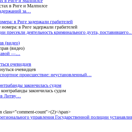
ах в Риге и Малпилсе
задержаний за…
омера: в Риге задержали грабителей
ии пресекли деятельность криминального дуэта, поставившего
в (видео)
лгавой —…
уться очевидцев
анспортное происшествие: неустановленный…
контрабанды закончилась судом
и в Литву…
регионального управления Государственной полиции устанавл