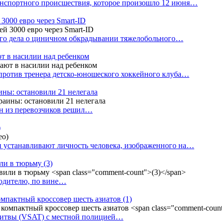
анспортного происшествия, которое произошло 12 июня…
3000 евро через Smart-ID
ого дела о циничном обкрадывании тяжелобольного…
т в насилии над ребенком
против тренера детско-юношеского хоккейного клуба…
аины: остановили 21 нелегала
ин из перевозчиков решил…
)
 устанавливают личность человека, изображенного на…
или в тюрьму
(3)
водителю, по вине…
омпактный кроссовер шесть азиатов
(1)
Литвы (VSAT) с местной полицией…