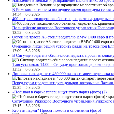
Нападение в Вецаки и развращение малолетних: об арест
В Рижском регионе за последнее время проведена серия 
14:34 6.8.2026
400 литров похищенного бензина, наркотики, краденые н
Полицейские рижского Восточного управления Госполиц
13:52 6.8.2026
Обгон на трассе А8 стоил водителю BMW 1400 евро и пра
Очередной лихач решил устроить ралли на трассе под Е
13:09 6.8.2026
В Сигулде водитель сбил велосипедиста: просят откликн
1 августа около 14:00 в Сигулде произошло дорожно-тр
12:32 6.8.2026
Липовые накладные и 480 000 пачек сигарет: перевозка 
Перед судом предстанет дуэт дельцов, которые из Латви
15:35 5.8.2026
«Побывал в баре»: теперь ищут этого парня (фото)
(2)
Сотрудники Рижского Восточного управления Рижского 
13:15 5.8.2026
Кто эти парни? Просят помочь в опознании (фото)