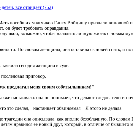
о детей, все отрицает
(752)
 Мать погибших мальчиков Гинту Войцишу признали виновной и п
, он будет требовать оправдания.
подушкой, возможно, чтобы наладить личную жизнь с новым мужч
новности. По словам женщины, она оставила сыновей спать, и п
 - заявила сегодня женщина в суде.
е последовал приговор.
ж предлагал меня своим собутыльникам!"
акже настаивала: она не понимает, что делают следователи и по
 кто это сделал, - настаивает обвиняемая. - Я этого не делала.
о трагедии она описывала, как вполне безоблачную. По словам 
 детям нравился ее новый друг, который, в отличие от бывшего м