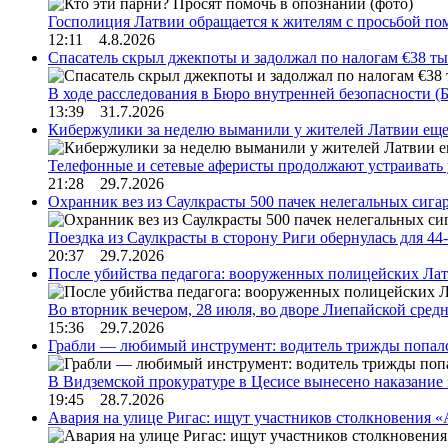
Госполиция Латвии обращается к жителям с просьбой п
12:11 4.8.2026
Спасатель скрыл джекпоты и задолжал по налогам €38 ты
В ходе расследования в Бюро внутренней безопасности 
13:39 31.7.2026
Кибержулики за неделю выманили у жителей Латвии еще
Телефонные и сетевые аферисты продолжают устраивать
21:28 29.7.2026
Охранник вез из Саулкрасты 500 пачек нелегальных сигар
Поездка из Саулкрасты в сторону Риги обернулась для 4
20:37 29.7.2026
После убийства педагога: вооруженных полицейских Лат
Во вторник вечером, 28 июля, во дворе Лиепайской сре
15:36 29.7.2026
Грабли — любимый инструмент: водитель трижды попал
В Видземской прокуратуре в Цесисе вынесено наказани
19:45 28.7.2026
Авария на улице Ригас: ищут участников столкновения «A