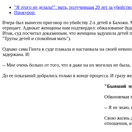
"Я этого не делала!": мать, получившая 20 лет за убийств
Прокурор:
Вчера был вынесен приговор по убийству 2-х детей в Баложи.
отрицает. Адвокат женщины нам подтвердил: обжалование будет
Итак, суд посчитал доказанным, что женщина задушила детей 
"Трупы детей и спокойная мать").
Однако сама Гинта в суде плакала и настаивала на своей неви
задержана. И:
-- Мне очень больно от того, что я даже на их могилах не была,
До ее показаний добрались только в конце процесса. И сразу ж
"Бывший му
Обвиняемая т
-- Я не знаю,
Свою жизнь д
отношения, и