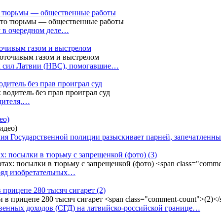
сто тюрьмы — общественные работы
у в очередном деле…
точивым газом и выстрелом
х сил Латвии (НВС), помогавшие…
одитель без прав проиграл суд
одителя,…
ео)
ния Государственной полиции разыскивает парней, запечатлен
х: посылки в тюрьму с запрещенкой (фото)
(3)
ряд изобретательных…
в прицепе 280 тысяч сигарет
(2)
енных доходов (СГД) на латвийско-российской границе…