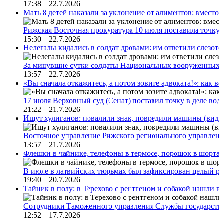
17:38 22.7.2026
Мать 8 детей наказали за уклонение от алиментов: вме
Рижская Восточная прокуратура 10 июля поставила точк
15:30 22.7.2026
Нелегалы кидались в солдат дровами: им ответили слезо
За минувшие сутки солдаты Национальных вооруженны
13:57 22.7.2026
«Вы сначала откажитесь, а потом зовите адвоката!»: как в
17 июля Верховный суд (Сенат) поставил точку в деле в
21:22 21.7.2026
Ищут хулиганов: повалили знак, повредили машины (вид
Восточное управление Рижского регионального управле
13:57 21.7.2026
Флешки в чайнике, телефоны в термосе, порошок в шорта
В июле в латвийских тюрьмах был зафиксирован целый 
19:40 20.7.2026
Тайник в полу: в Терехово с рентгеном и собакой нашли 
Сотрудники Таможенного управления Службы государств
12:52 17.7.2026