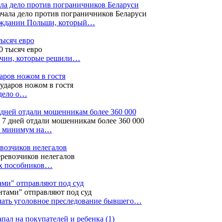
ала дело против пограничников Беларуси
ражданин Польши, который…
тысяч евро
жчин, которые решили…
даров ножом в гостя
 дело о…
7 дней отдали мошенникам более 360 000
ак минимум на…
евозчиков нелегалов
вух пособников…
тами" отправляют под суд
ачать уголовное преследование бывшего…
апал на покупателей и ребенка
(1)