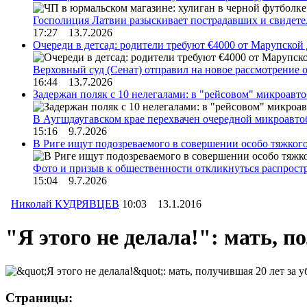
Госполиция Латвии разыскивает пострадавших и свидет
17:27 13.7.2026
Очереди в детсад: родители требуют €4000 от Марупской
Верховный суд (Сенат) отправил на новое рассмотрение
16:44 13.7.2026
Задержан поляк с 10 нелегалами: в "рейсовом" микроав
В Аугшдаугавском крае перехвачен очередной микроавто
15:16 9.7.2026
В Риге ищут подозреваемого в совершении особо тяжког
Фото и призыв к общественности откликнуться распрос
15:04 9.7.2026
Николай КУДРЯВЦЕВ
10:03 13.1.2016
"Я этого не делала!": мать, п
Страницы: