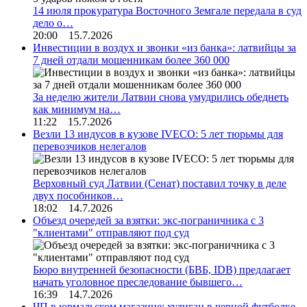
14 июля прокуратура Восточного Земгале передала в суд
дело о…
20:00 15.7.2026
Инвестиции в воздух и звонки «из банка»: латвийцы за
7 дней отдали мошенникам более 360 000
За неделю жители Латвии снова умудрились обеднеть
как минимум на…
11:22 15.7.2026
Везли 13 индусов в кузове IVECO: 5 лет тюрьмы для
перевозчиков нелегалов
Верховный суд Латвии (Сенат) поставил точку в деле
двух пособников…
18:02 14.7.2026
Объезд очередей за взятки: экс-пограничника с 3
"клиентами" отправляют под суд
Бюро внутренней безопасности (БВБ, IDB) предлагает
начать уголовное преследование бывшего…
16:39 14.7.2026
ЧП в юрмальском магазине: хулиган в черной футболке