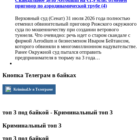
Скандальное дело Aerodium на €1,9 млн: отменен
приговор по аэродинамической трубе
(4)
Верховный суд (Сенат) 31 июля 2026 года полностью
отменил обвинительный приговор Рижского окружного
суда по мошенничеству при создании ветрового
туннеля. Что очевидно: речь идет о старом скандале с
фирмой Aerodium и бизнесменом Иваром Бейтансом,
которого обвиняли в многомиллионном надувательстве.
Ранее Окружной суд пытался отправить
предпринимателя в тюрьму на 3 года…
Кнопка Телеграм в байках
Kriminal.lv в Телеграме
топ 3 под байкой - Криминальный топ 3
Криминальный топ 3
топ 3 под байкой