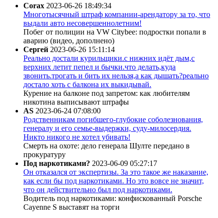
Corax
2023-06-26 18:49:34
Многотысячный штраф компании-арендатору за то, что
выдали авто несовершеннолетним!
Побег от полиции на VW Citybee: подростки попали в
аварию (видео, дополнено)
Сергей
2023-06-26 15:11:14
Реально достали курильщики.с нижних идёт дым,с
верхних летит пепел и бычки.что делать,куда
звонить.трогать и бить их нельзя,а как дышать?реально
достало хоть с балкона их выкидывай.
Курение на балконе под запретом: как любителям
никотина выписывают штрафы
AS
2023-06-24 07:08:00
Родственникам погибшего-глубокие соболезнования,
генералу и его семье-выдержки, суду-милосердия.
Никто никого не хотел убивать!
Смерть на охоте: дело генерала Шулте передано в
прокуратуру
Под наркотиками?
2023-06-09 05:27:17
Он отказался от экспертизы. За это такое же наказание,
как если бы под наркотиками. Но это вовсе не значит,
что он действительно был под наркотиками.
Водитель под наркотиками: конфискованный Porsche
Cayenne S выставят на торги