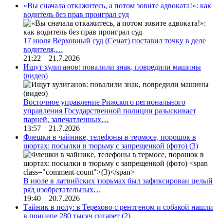
«Вы сначала откажитесь, а потом зовите адвоката!»: как
водитель без прав проиграл суд
17 июля Верховный суд (Сенат) поставил точку в деле
водителя,…
21:22 21.7.2026
Ищут хулиганов: повалили знак, повредили машины
(видео)
Восточное управление Рижского регионального
управления Государственной полиции разыскивает
парней, запечатленных…
13:57 21.7.2026
Флешки в чайнике, телефоны в термосе, порошок в
шортах: посылки в тюрьму с запрещенкой (фото)
(3)
В июле в латвийских тюрьмах был зафиксирован целый
ряд изобретательных…
19:40 20.7.2026
Тайник в полу: в Терехово с рентгеном и собакой нашли
в прицепе 280 тысяч сигарет
(2)