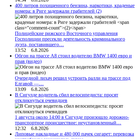
400 литров похищенного бензина, наркотики, краденые
номера: в Риге задержали грабителей
(2)
Полицейские рижского Восточного управления
Госполиции пресекли деятельность криминального
дуэта, поставившего…
13:52 6.8.2026
Обгон на трассе А8 стоил водителю BMW 1400 евро и
прав (видео)
Очередной лихач решил устроить ралли на трассе под
Елгавой —…
13:09 6.8.2026
В Сигулде водитель сбил велосипедиста: просят
откликнуться очевидцев
1 августа около 14:00 в Сигулде произошло дорожно-
транспортное происшествие: неустановленный…
12:32 6.8.2026
Липовые накладные и 480 000 пачек сигарет: перевозка