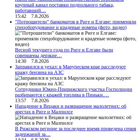
крупный канал поставки подпольного табака,
работавший…
15:42 7.8.2026
"Потрошители" банкоматов в Риге и Елгаве: применяли
спецоборудование и краденые номера (фото, видео)
Весной текущего года по Риге и Елгаве были
совершены дерзкие…
14:30 7.8.2026
Заправился и уехал: в Марупеском крае расследуют
кражу бензина на АЗС
Сотрудники Южно-Пририжского участка Госполиции
разбираются с кражей топлива в Пиньки.…
13:57 7.8.2026
Нападение в Вецаки и развращение малолетних: об
арестах в Риге и Малпилсе
В Рижском регионе за последнее время проведена серия
задержаний за…
14:34 6.8.2026