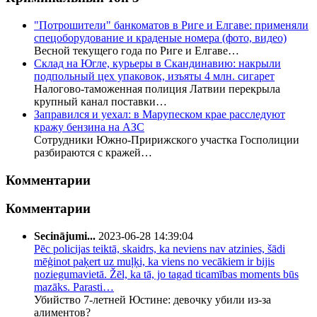
"Потрошители" банкоматов в Риге и Елгаве: применяли
спецоборудование и краденые номера (фото, видео)
Весной текущего года по Риге и Елгаве…
Склад на Югле, курьеры в Скандинавию: накрыли
подпольный цех упаковок, изъяты 4 млн. сигарет
Налогово-таможенная полиция Латвии перекрыла
крупный канал поставки…
Заправился и уехал: в Марупеском крае расследуют
кражу бензина на АЗС
Сотрудники Южно-Пририжского участка Госполиции
разбираются с кражей…
Комментарии
Комментарии
Secinājumi...
2023-06-28 14:39:04
Pēc policijas teiktā, skaidrs, ka neviens nav atzinies, šādi
mēģinot paķert uz muļķi, ka viens no vecākiem ir bijis
noziegumavietā. Žēl, ka tā, jo tagad ticamības moments būs
mazāks. Parasti…
Убийство 7-летней Юстине: девочку убили из-за
алиментов?