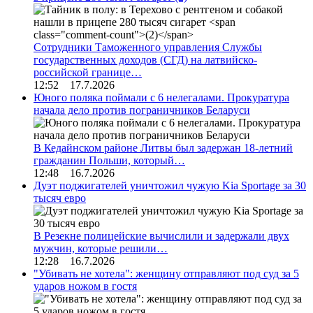
Сотрудники Таможенного управления Службы
государственных доходов (СГД) на латвийско-
российской границе…
12:52 17.7.2026
Юного поляка поймали с 6 нелегалами. Прокуратура
начала дело против пограничников Беларуси
В Кедайнском районе Литвы был задержан 18-летний
гражданин Польши, который…
12:48 16.7.2026
Дуэт поджигателей уничтожил чужую Kia Sportage за 30
тысяч евро
В Резекне полицейские вычислили и задержали двух
мужчин, которые решили…
12:28 16.7.2026
"Убивать не хотела": женщину отправляют под суд за 5
ударов ножом в гостя