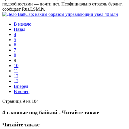
подробностями — почти нет. Неофициально отрасль бурлит,
сообщает Rus.LSM.lv.
В начало
Назад
4
5
6
7
8
9
10
11
12
13
Вперед
В конец
Страница 9 из 104
4 главные под байкой - Читайте также
Читайте также