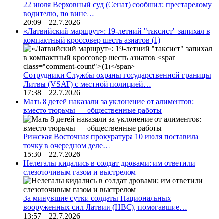
22 июля Верховный суд (Сенат) сообщил: престарелому
водителю, по вине…
20:09 22.7.2026
«Латвийский маршрут»: 19-летний "таксист" запихал в
компактный кроссовер шесть азиатов
(1)
Сотрудники Службы охраны государственной границы
Литвы (VSAT) с местной полицией…
17:38 22.7.2026
Мать 8 детей наказали за уклонение от алиментов:
вместо тюрьмы — общественные работы
Рижская Восточная прокуратура 10 июля поставила
точку в очередном деле…
15:30 22.7.2026
Нелегалы кидались в солдат дровами: им ответили
слезоточивым газом и выстрелом
За минувшие сутки солдаты Национальных
вооруженных сил Латвии (НВС), помогавшие…
13:57 22.7.2026