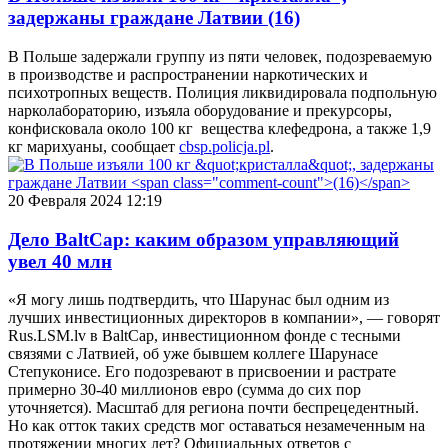
задержаны граждане Латвии
(16)
В Польше задержали группу из пяти человек, подозреваемую
в производстве и распространении наркотических и
психотропных веществ. Полиция ликвидировала подпольную
нарколабораторию, изъяла оборудование и прекурсоры,
конфисковала около 100 кг вещества клефедрона, а также 1,9
кг марихуаны, сообщает
cbsp.policja.pl
.
20 Февраля 2024 12:19
Дело BaltCap: каким образом управляющий
увел 40 млн
«Я могу лишь подтвердить, что Шарунас был одним из
лучших инвестиционных директоров в компании», — говорят
Rus.LSM.lv в BaltCap, инвестиционном фонде с тесными
связями с Латвией, об уже бывшем коллеге Шарунасе
Степуконисе. Его подозревают в присвоении и растрате
примерно 30-40 миллионов евро (сумма до сих пор
уточняется). Масштаб для региона почти беспрецедентный.
Но как отток таких средств мог оставаться незамеченным на
протяжении многих лет? Официальных ответов с