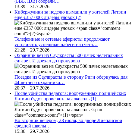
(БВБ, IDB) собрали…
13:39 31.7.2026
Кибержулики за неделю выманили у жителей Латвии
еще €357 000: лидеры уловок
(2)
Телефонные и сетевые аферисты продолжают
устраивать успешные набеги на счета…
21:28 29.7.2026
Охранник вез из Саулкрасты 500 пачек нелегальных
сигарет. И доехал до прокурора
Поездка из Саулкрасты в сторону Риги обернулась для
44-летнего охранника…
20:37 29.7.2026
После убийства педагога: вооруженных полицейских
Латвии будут проверять на алкоголь
(1)
Во вторник вечером, 28 июля, во дворе Лиепайской
средней школы…
15:36 29.7.2026