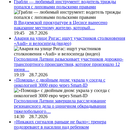
Грабли — любимый инструмент: водитель трижды
попался с липовыми польскими правами
В Видземской прокуратуре в Цесисе вынесено
наказание местному жителю, который…
19:45 28.7.2026
Авария на улице Ригас: ищут участников столкновения
«Audi» и велосипеда (видео)
Госполиция Латвии разыскивает участников дорожно-
транспортного происшествия, которое произошло 12
июня…
19:19 28.7.2026
«Помощь» с двойным дном: украла у соседа с
онкологией 3000 евро через Smart-ID
Госполиция Латвии завершила расследование
резонансного дела о циничном обкрадывании
тяжелобольного…
14:30 28.7.2026
«Никаких сигналов раньше не было»: тренера
подозревают в насилии над ребенком