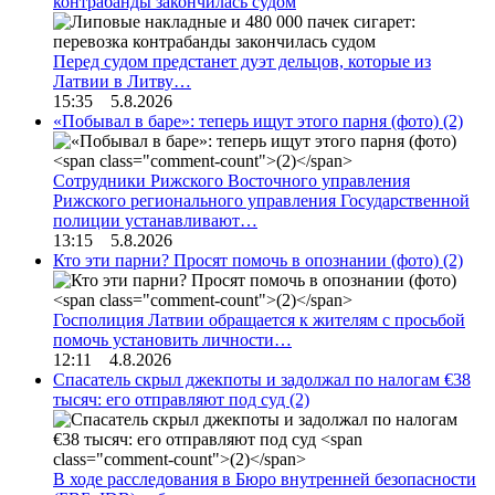
контрабанды закончилась судом
Перед судом предстанет дуэт дельцов, которые из
Латвии в Литву…
15:35 5.8.2026
«Побывал в баре»: теперь ищут этого парня (фото)
(2)
Сотрудники Рижского Восточного управления
Рижского регионального управления Государственной
полиции устанавливают…
13:15 5.8.2026
Кто эти парни? Просят помочь в опознании (фото)
(2)
Госполиция Латвии обращается к жителям с просьбой
помочь установить личности…
12:11 4.8.2026
Спасатель скрыл джекпоты и задолжал по налогам €38
тысяч: его отправляют под суд
(2)
В ходе расследования в Бюро внутренней безопасности