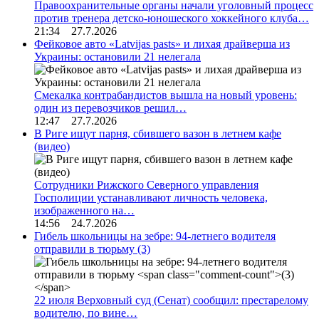
Правоохранительные органы начали уголовный процесс
против тренера детско-юношеского хоккейного клуба…
21:34 27.7.2026
Фейковое авто «Latvijas pasts» и лихая драйверша из
Украины: остановили 21 нелегала
Смекалка контрабандистов вышла на новый уровень:
один из перевозчиков решил…
12:47 27.7.2026
В Риге ищут парня, сбившего вазон в летнем кафе
(видео)
Сотрудники Рижского Северного управления
Госполиции устанавливают личность человека,
изображенного на…
14:56 24.7.2026
Гибель школьницы на зебре: 94-летнего водителя
отправили в тюрьму
(3)
22 июля Верховный суд (Сенат) сообщил: престарелому
водителю, по вине…