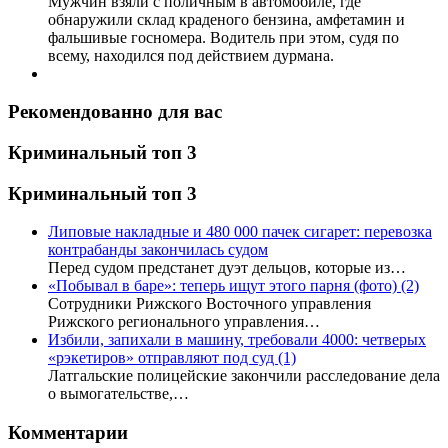
Мужчин взяли с поличным в автомобиле, где
обнаружили склад краденого бензина, амфетамин и
фальшивые госномера. Водитель при этом, судя по
всему, находился под действием дурмана.
Рекомендованно для вас
Криминальный топ 3
Криминальный топ 3
Липовые накладные и 480 000 пачек сигарет: перевозка
контрабанды закончилась судом
Перед судом предстанет дуэт дельцов, которые из…
«Побывал в баре»: теперь ищут этого парня (фото)
(2)
Сотрудники Рижского Восточного управления
Рижского регионального управления…
Избили, запихали в машину, требовали 4000: четверых
«рэкетиров» отправляют под суд
(1)
Латгальские полицейские закончили расследование дела
о вымогательстве,…
Комментарии