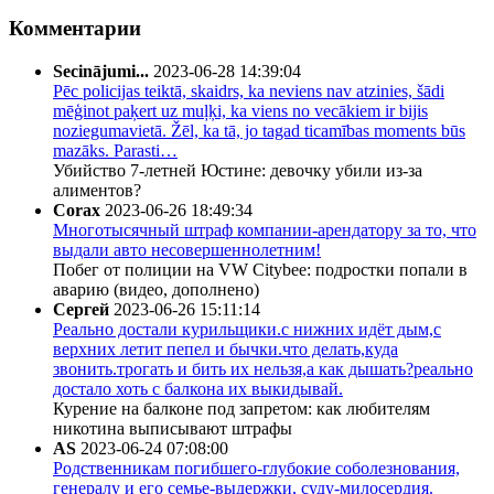
Комментарии
Secinājumi...
2023-06-28 14:39:04
Pēc policijas teiktā, skaidrs, ka neviens nav atzinies, šādi
mēģinot paķert uz muļķi, ka viens no vecākiem ir bijis
noziegumavietā. Žēl, ka tā, jo tagad ticamības moments būs
mazāks. Parasti…
Убийство 7-летней Юстине: девочку убили из-за
алиментов?
Corax
2023-06-26 18:49:34
Многотысячный штраф компании-арендатору за то, что
выдали авто несовершеннолетним!
Побег от полиции на VW Citybee: подростки попали в
аварию (видео, дополнено)
Сергей
2023-06-26 15:11:14
Реально достали курильщики.с нижних идёт дым,с
верхних летит пепел и бычки.что делать,куда
звонить.трогать и бить их нельзя,а как дышать?реально
достало хоть с балкона их выкидывай.
Курение на балконе под запретом: как любителям
никотина выписывают штрафы
AS
2023-06-24 07:08:00
Родственникам погибшего-глубокие соболезнования,
генералу и его семье-выдержки, суду-милосердия.