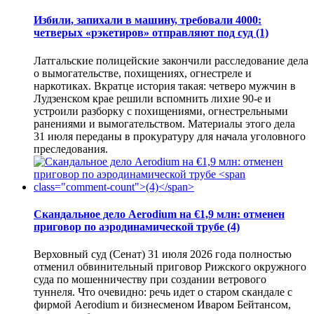
Избили, запихали в машину, требовали 4000:
четверых «рэкетиров» отправляют под суд
(1)
Латгальские полицейские закончили расследование дела
о вымогательстве, похищениях, огнестреле и
наркотиках. Вкратце история такая: четверо мужчин в
Лудзенском крае решили вспомнить лихие 90-е и
устроили разборку с похищениями, огнестрельными
ранениями и вымогательством. Материалы этого дела
31 июля переданы в прокуратуру для начала уголовного
преследования.
Скандальное дело Aerodium на €1,9 млн: отменен
приговор по аэродинамической трубе
(4)
Верховный суд (Сенат) 31 июля 2026 года полностью
отменил обвинительный приговор Рижского окружного
суда по мошенничеству при создании ветрового
туннеля. Что очевидно: речь идет о старом скандале с
фирмой Aerodium и бизнесменом Иваром Бейтансом,