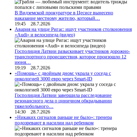
В Видземской прокуратуре в Цесисе вынесено
наказание местному жителю, который…
19:45 28.7.2026
Авария на улице Ригас: ищут участников столкновения
«Audi» и велосипеда (видео)
Госполиция Латвии разыскивает участников дорожно-
транспортного происшествия, которое произошло 12
июня…
19:19 28.7.2026
«Помощь» с двойным дном: украла у соседа с
онкологией 3000 евро через Smart-ID
Госполиция Латвии завершила расследование
резонансного дела о циничном обкрадывании
тяжелобольного…
14:30 28.7.2026
«Никаких сигналов раньше не было»: тренера
подозревают в насилии над ребенком