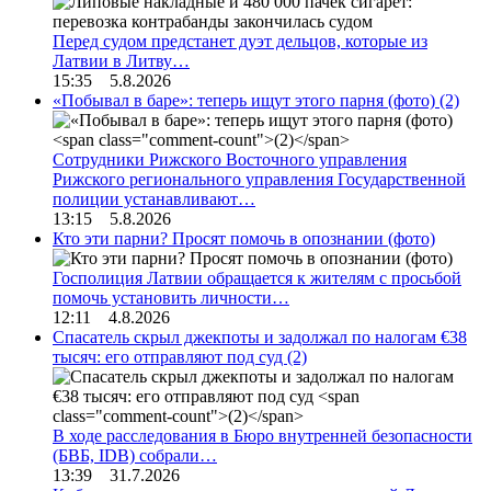
Перед судом предстанет дуэт дельцов, которые из
Латвии в Литву…
15:35 5.8.2026
«Побывал в баре»: теперь ищут этого парня (фото)
(2)
Сотрудники Рижского Восточного управления
Рижского регионального управления Государственной
полиции устанавливают…
13:15 5.8.2026
Кто эти парни? Просят помочь в опознании (фото)
Госполиция Латвии обращается к жителям с просьбой
помочь установить личности…
12:11 4.8.2026
Спасатель скрыл джекпоты и задолжал по налогам €38
тысяч: его отправляют под суд
(2)
В ходе расследования в Бюро внутренней безопасности
(БВБ, IDB) собрали…
13:39 31.7.2026