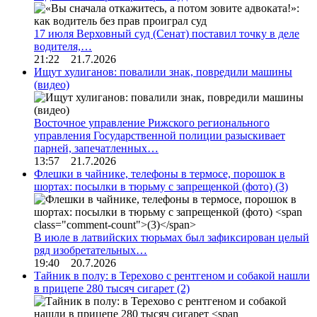
17 июля Верховный суд (Сенат) поставил точку в деле
водителя,…
21:22 21.7.2026
Ищут хулиганов: повалили знак, повредили машины
(видео)
Восточное управление Рижского регионального
управления Государственной полиции разыскивает
парней, запечатленных…
13:57 21.7.2026
Флешки в чайнике, телефоны в термосе, порошок в
шортах: посылки в тюрьму с запрещенкой (фото)
(3)
В июле в латвийских тюрьмах был зафиксирован целый
ряд изобретательных…
19:40 20.7.2026
Тайник в полу: в Терехово с рентгеном и собакой нашли
в прицепе 280 тысяч сигарет
(2)