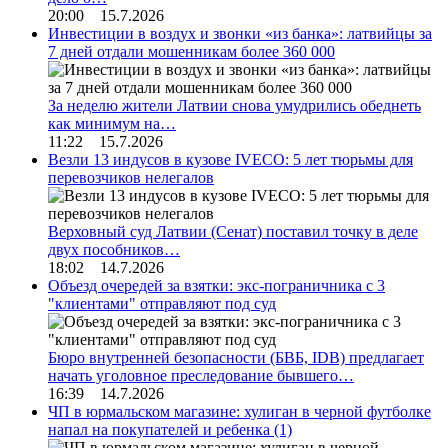
20:00 15.7.2026
Инвестиции в воздух и звонки «из банка»: латвийцы за
7 дней отдали мошенникам более 360 000
За неделю жители Латвии снова умудрились обеднеть
как минимум на…
11:22 15.7.2026
Везли 13 индусов в кузове IVECO: 5 лет тюрьмы для
перевозчиков нелегалов
Верховный суд Латвии (Сенат) поставил точку в деле
двух пособников…
18:02 14.7.2026
Объезд очередей за взятки: экс-пограничника с 3
"клиентами" отправляют под суд
Бюро внутренней безопасности (БВБ, IDB) предлагает
начать уголовное преследование бывшего…
16:39 14.7.2026
ЧП в юрмальском магазине: хулиган в черной футболке
напал на покупателей и ребенка
(1)