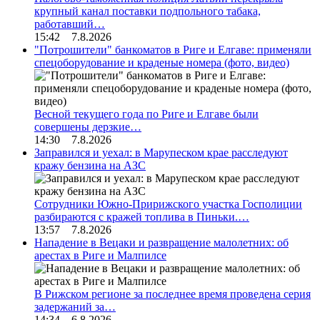
крупный канал поставки подпольного табака,
работавший…
15:42 7.8.2026
"Потрошители" банкоматов в Риге и Елгаве: применяли
спецоборудование и краденые номера (фото, видео)
Весной текущего года по Риге и Елгаве были
совершены дерзкие…
14:30 7.8.2026
Заправился и уехал: в Марупеском крае расследуют
кражу бензина на АЗС
Сотрудники Южно-Пририжского участка Госполиции
разбираются с кражей топлива в Пиньки.…
13:57 7.8.2026
Нападение в Вецаки и развращение малолетних: об
арестах в Риге и Малпилсе
В Рижском регионе за последнее время проведена серия
задержаний за…
14:34 6.8.2026