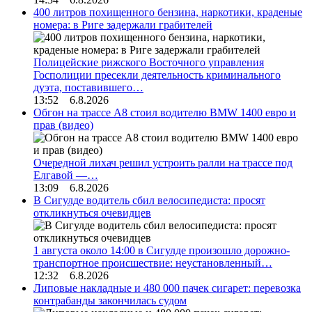
400 литров похищенного бензина, наркотики, краденые
номера: в Риге задержали грабителей
Полицейские рижского Восточного управления
Госполиции пресекли деятельность криминального
дуэта, поставившего…
13:52 6.8.2026
Обгон на трассе А8 стоил водителю BMW 1400 евро и
прав (видео)
Очередной лихач решил устроить ралли на трассе под
Елгавой —…
13:09 6.8.2026
В Сигулде водитель сбил велосипедиста: просят
откликнуться очевидцев
1 августа около 14:00 в Сигулде произошло дорожно-
транспортное происшествие: неустановленный…
12:32 6.8.2026
Липовые накладные и 480 000 пачек сигарет: перевозка
контрабанды закончилась судом