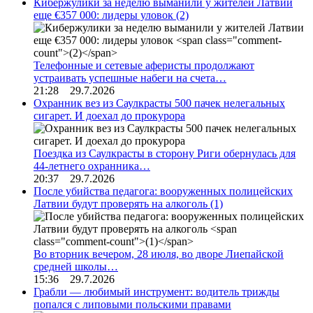
Кибержулики за неделю выманили у жителей Латвии
еще €357 000: лидеры уловок
(2)
Телефонные и сетевые аферисты продолжают
устраивать успешные набеги на счета…
21:28 29.7.2026
Охранник вез из Саулкрасты 500 пачек нелегальных
сигарет. И доехал до прокурора
Поездка из Саулкрасты в сторону Риги обернулась для
44-летнего охранника…
20:37 29.7.2026
После убийства педагога: вооруженных полицейских
Латвии будут проверять на алкоголь
(1)
Во вторник вечером, 28 июля, во дворе Лиепайской
средней школы…
15:36 29.7.2026
Грабли — любимый инструмент: водитель трижды
попался с липовыми польскими правами