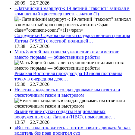
20:09 22.7.2026
«Латвийский маршрут»: 19-летний "таксист" запихал в
компактный кроссовер шесть азиатов
(1)
Сотрудники Службы охраны государственной границы
Литвы (VSAT) с местной полицией…
17:38 22.7.2026
Мать 8 детей наказали за уклонение от алиментов:
вместо тюрьмы — общественные работы
Рижская Восточная прокуратура 10 июля поставила
точку в очередном деле…
15:30 22.7.2026
Нелегалы кидались в солдат дровами: им ответили
слезоточивым газом и выстрелом
За минувшие сутки солдаты Национальных
вооруженных сил Латвии (НВС), помогавшие…
13:57 22.7.2026
«Вы сначала откажитесь, а потом зовите адвоката!»: как
водитель без прав проиграл суд